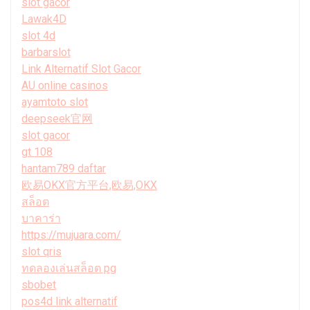
slot gacor
Lawak4D
slot 4d
barbarslot
Link Alternatif Slot Gacor
AU online casinos
ayamtoto slot
deepseek官网
slot gacor
gt 108
hantam789 daftar
欧易OKX官方平台,欧易,OKX
สล็อต
บาคาร่า
https://mujuara.com/
slot qris
ทดลองเล่นสล็อต pg
sbobet
pos4d link alternatif