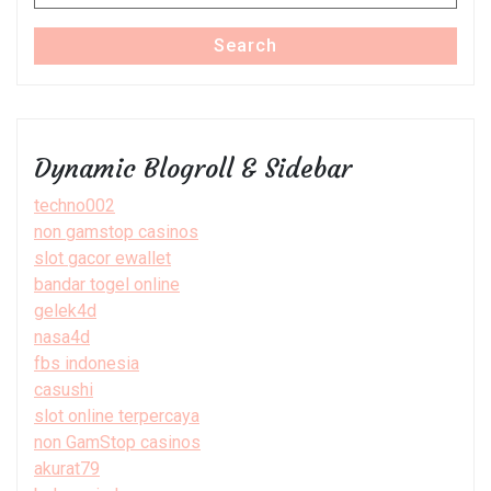
for:
Search
Dynamic Blogroll & Sidebar
techno002
non gamstop casinos
slot gacor ewallet
bandar togel online
gelek4d
nasa4d
fbs indonesia
casushi
slot online terpercaya
non GamStop casinos
akurat79