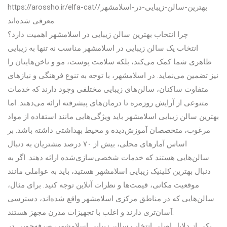
https://arossho.ir/elfa-cat/بهترین-سالن-زیبایی-در-اسلامشهر/
معرفی شده‌اند.
چرا انتخاب بهترین سالن زیبایی در اسلامشهر اهمیت دارد؟
انتخاب یک سالن زیبایی در اسلامشهر مناسب نه تنها به زیبایی
ظاهری شما کمک می‌کند، بلکه سلامت پوست، مو و ناخن‌هایتان را
نیز تضمین می‌نماید. در اسلامشهر، با توجه به تنوع فرهنگی و نیازهای
متفاوت ساکنان، سالن‌های زیبایی مختلفی وجود دارند که خدمات
متنوعی از آرایش روزمره تا درمان‌های پیشرفته ارائه می‌دهند. اما
بهترین سالن زیبایی اسلامشهر باید ویژگی‌هایی مانند استفاده از مواد
مرغوب، متخصصان آموزش‌دیده و محیط بهداشتی داشته باشد. بر
اساس آمارهای محلی، بیش از ۷۰ درصد مشتریان به دنبال
سالن‌هایی هستند که خدمات شخصی‌سازی‌شده ارائه دهند. اگر به
دنبال بهترین کلینیک زیبایی اسلامشهر هستید، باید به عواملی مانند
موقعیت مکانی، قیمت‌ها و نظرات آنلاین توجه کنید. برای مثال،
سالن‌هایی که در مناطق مرکزی اسلامشهر واقع شده‌اند، دسترسی
آسان‌تری دارند و اغلب با تجهیزات مدرن مجهز هستند.
یکی از دلایل اصلی انتخاب سالن زیبایی اسلامشهر، صرفه‌جویی در