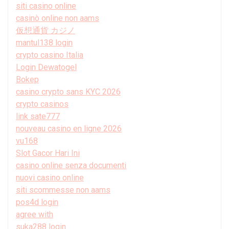
siti casino online
casinò online non aams
仮想通貨 カジノ
mantul138 login
crypto casino Italia
Login Dewatogel
Bokep
casino crypto sans KYC 2026
crypto casinos
link sate777
nouveau casino en ligne 2026
vu168
Slot Gacor Hari Ini
casino online senza documenti
nuovi casino online
siti scommesse non aams
pos4d login
agree with
suka288 login