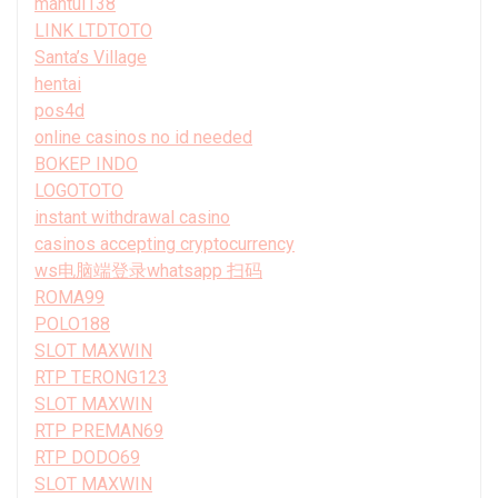
mantul138
LINK LTDTOTO
Santa’s Village
hentai
pos4d
online casinos no id needed
BOKEP INDO
LOGOTOTO
instant withdrawal casino
casinos accepting cryptocurrency
ws电脑端登录whatsapp 扫码
ROMA99
POLO188
SLOT MAXWIN
RTP TERONG123
SLOT MAXWIN
RTP PREMAN69
RTP DODO69
SLOT MAXWIN