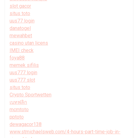
slot gacor
situs toto
uus77 login
danatogel
mewahbet
casino utan licens
IMEI check
foya88
memek sifilis
uus777 login
uus777 slot
situs toto
Crypto Sportwetten
เบทฟลิก
mcmtoto
pptoto
dewagacor138
www.stmichaelsweb.com/4-hours-part-time-job-in-