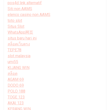
pos4d link alternatif
Siti non AAMS
elenco casino non AAMS
toto slot
Situs Slot
WhatsApp网页
situs baru hari ini
สล็อตเว็บตรง
TEPE78
slot malaysia
umi55
KIJANG WIN
สล็อต
AGAM 69
DODO 69
POLO 188
TOGE 123
AKAI 123
KERANG WIN