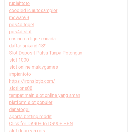
rupiahtoto
coooled ic autosampler
mewah99
pos4d togel
pos4d slot
casino en ligne canada
daftar srikandi189
Slot Deposit Pulsa Tanpa Potongan
slot 1000
slot online malaygames
impiantoto
https://ironslotjp.com/
slotlions88
tempat main slot online yang aman
platform slot populer
danatogel
sports betting reddit
Click for DA90+ to DR90+ PBN
slot depo via qris