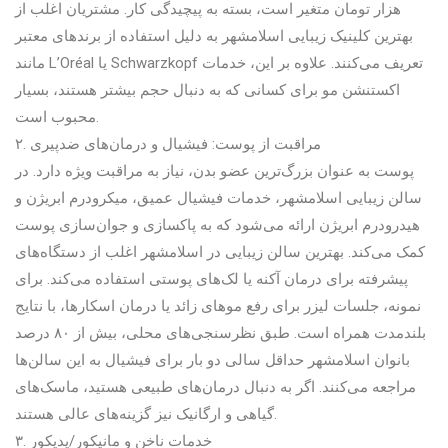
هزار تومان متغیر است، بسته به پیچیدگی کار. مشتریان اغلب از
بهترین کلینیک زیبایی اسلامشهر به دلیل استفاده از برندهای معتبر
مانند L’Oréal یا Schwarzkopf تعریف می‌کنند. علاوه بر این، خدمات
اکستنشن مو برای کسانی که به دنبال حجم بیشتر هستند، بسیار
محبوب است.
۲. مراقبت از پوست: فیشیال و درمان‌های ضدپیری
پوست به عنوان بزرگ‌ترین عضو بدن، نیاز به مراقبت ویژه دارد. در
سالن زیبایی اسلامشهر، خدمات فیشیال عمیق، میکرودرم ابریژن و
هیدرودرم ابریژن ارائه می‌شود که به پاکسازی و جوان‌سازی پوست
کمک می‌کند. بهترین سالن زیبایی در اسلامشهر اغلب از دستگاه‌های
پیشرفته برای درمان آکنه یا لک‌های پوستی استفاده می‌کند. برای
نمونه، جلسات لیزر برای رفع موهای زائد یا درمان اسکارها، با نتایج
بلندمدت همراه است. طبق نظرسنجی‌های محلی، بیش از ۸۰ درصد
بانوان اسلامشهر حداقل سالی دو بار برای فیشیال به این سالن‌ها
مراجعه می‌کنند. اگر به دنبال درمان‌های طبیعی هستید، ماسک‌های
گیاهی و ارگانیک نیز گزینه‌های عالی هستند.
۳. خدمات ناخن و مانیکور/پدیکور