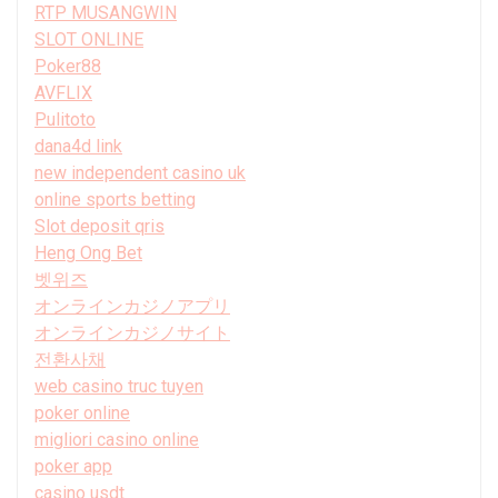
RTP MUSANGWIN
SLOT ONLINE
Poker88
AVFLIX
Pulitoto
dana4d link
new independent casino uk
online sports betting
Slot deposit qris
Heng Ong Bet
벳위즈
オンラインカジノアプリ
オンラインカジノサイト
전환사채
web casino truc tuyen
poker online
migliori casino online
poker app
casino usdt