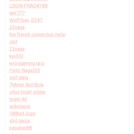
LOGIN PRADA188
tajir777
Wolf7pay, D247
23naga
the french connection hello
slot
23naga
kw303
evosgaming qris
Paito Naga303
slot dana
7Meter Bet Bola
situs togel online
togel 4d
gobetasia
188bet login
slot gacor
pasukan88