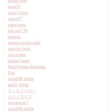
bokep viral
laura77
togel online
sanca77
agen togel
link win178
kawijitu
кракен onion сайт
gsnslot login
slot online
bandar togel
Real Pokies Australia
Slot
suka288 daftar
api22 daftar
ブックメーカー
カジノライブ
layarkaca21
suka288 daftar