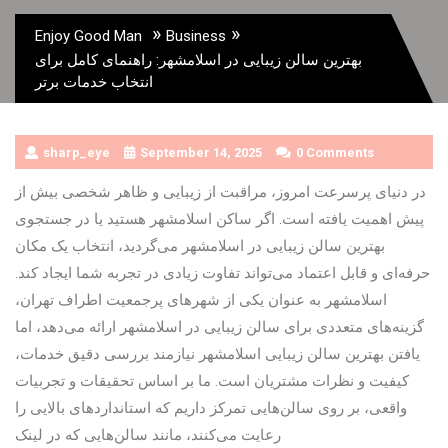
»
»
Enjoy Good Man
Business
بهترین سالن زیبایی در اسلامشهر: راهنمای کامل برای
انتخاب خدمات برتر
sharp_eye
September 14, 2025
0 Comments
در دنیای پرسرعت امروز، مراقبت از زیبایی و ظاهر شخصی بیش از
پیش اهمیت یافته است. اگر ساکن اسلامشهر هستید یا در جستجوی
بهترین سالن زیبایی در اسلامشهر می‌گردید، انتخاب یک مکان
حرفه‌ای و قابل اعتماد می‌تواند تفاوت زیادی در تجربه شما ایجاد کند.
اسلامشهر به عنوان یکی از شهرهای پرجمعیت اطراف تهران،
گزینه‌های متعددی برای سالن زیبایی در اسلامشهر ارائه می‌دهد، اما
یافتن بهترین سالن زیبایی اسلامشهر نیازمند بررسی دقیق خدمات،
کیفیت و نظرات مشتریان است. ما بر اساس تحقیقات و تجربیات
واقعی، بر روی سالن‌هایی تمرکز داریم که استانداردهای بالایی را
رعایت می‌کنند، مانند سالن‌هایی که در لینک