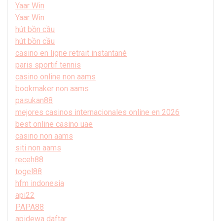
Yaar Win
Yaar Win
hút bồn cầu
hút bồn cầu
casino en ligne retrait instantané
paris sportif tennis
casino online non aams
bookmaker non aams
pasukan88
mejores casinos internacionales online en 2026
best online casino uae
casino non aams
siti non aams
receh88
togel88
hfm indonesia
api22
PAPA88
apidewa daftar