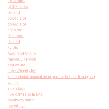
ajman.html
gt108 daftar
dana4d
pos4d slot
pos4d slot
atlas pro
danatogel
dana4d
avtoto
Agen Slot Online
Mabar88 Terbaik
slot online
https://hapify.io/
jp mendadak muncul bikin pemain heboh di mahjong
wins 3
alexistogel
168 games asia toto
tokektoto daftar
pokerboya