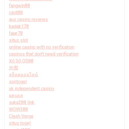
fangwin88
cipit88
aus casino reviews
badak178
fajar78
situs slot
online casino with no verification
casinos that don't need verification
Xổ Số QS88
外围
สล็อตออนไลน์
sontogel
uk independent casino
ผลบอล
suka288 link
WOW388
Clash Verge
situs togel