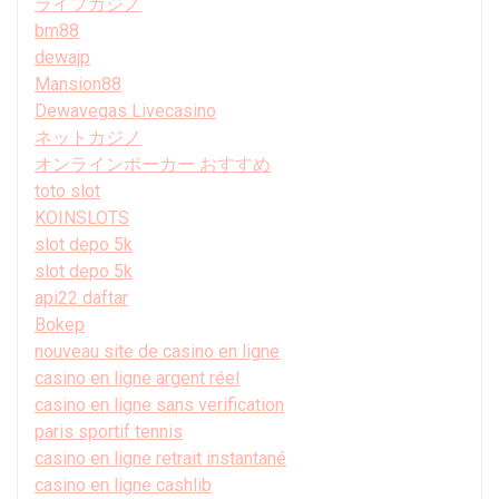
ライブカジノ
bm88
dewajp
Mansion88
Dewavegas Livecasino
ネットカジノ
オンラインポーカー おすすめ
toto slot
KOINSLOTS
slot depo 5k
slot depo 5k
api22 daftar
Bokep
nouveau site de casino en ligne
casino en ligne argent réel
casino en ligne sans verification
paris sportif tennis
casino en ligne retrait instantané
casino en ligne cashlib