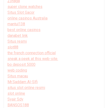
23naga
super clone watches
Situs Slot Gacor
online casinos Australia
mantul138
best online casinos
danabet link
Situs resmi
slot88
the french connection official
sneak a peek at this web-site.
bo deposit 5000
web coding
Situs macau
Mr.Saddam Al-Slfi
situs slot online resmi
slot online
Syair Sdy
BANSOS188