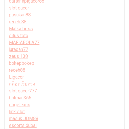
daftar apigacor88
slot gacor
pasukan88
receh 88
Matka boss
situs toto
MAFIABOLA77
juragan77
zeus 138
bokepbokep
receh88
Ligacor
สล็อตเว็บตรง
slot gacor777
batman365
dogelexus
link slot
masuk JDM88
escorts dubai