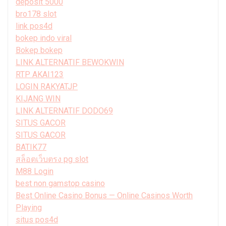
deposit 5000
bro178 slot
link pos4d
bokep indo viral
Bokep bokep
LINK ALTERNATIF BEWOKWIN
RTP AKAI123
LOGIN RAKYATJP
KIJANG WIN
LINK ALTERNATIF DODO69
SITUS GACOR
SITUS GACOR
BATIK77
สล็อตเว็บตรง pg slot
M88 Login
best non gamstop casino
Best Online Casino Bonus — Online Casinos Worth
Playing
situs pos4d