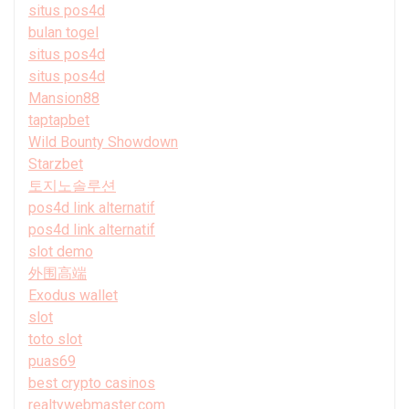
situs pos4d
bulan togel
situs pos4d
situs pos4d
Mansion88
taptapbet
Wild Bounty Showdown
Starzbet
토지노솔루션
pos4d link alternatif
pos4d link alternatif
slot demo
外围高端
Exodus wallet
slot
toto slot
puas69
best crypto casinos
realtywebmaster.com