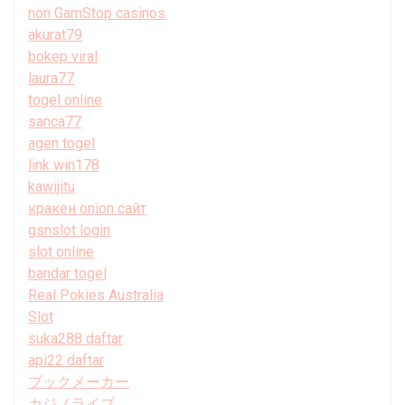
non GamStop casinos
akurat79
bokep viral
laura77
togel online
sanca77
agen togel
link win178
kawijitu
кракен onion сайт
gsnslot login
slot online
bandar togel
Real Pokies Australia
Slot
suka288 daftar
api22 daftar
ブックメーカー
カジノライブ