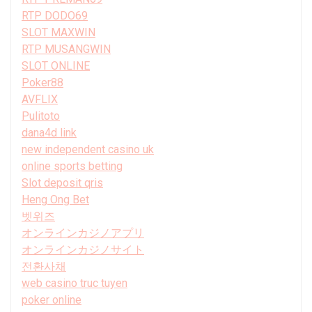
RTP DODO69
SLOT MAXWIN
RTP MUSANGWIN
SLOT ONLINE
Poker88
AVFLIX
Pulitoto
dana4d link
new independent casino uk
online sports betting
Slot deposit qris
Heng Ong Bet
벳위즈
オンラインカジノアプリ
オンラインカジノサイト
전환사채
web casino truc tuyen
poker online