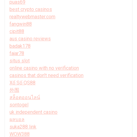
puas69
best crypto casinos
realtywebmaster.com
fangwin88
cipit88
aus casino reviews
badak178
fajar78
situs slot
online casino with no verification
casinos that don't need verification
Xổ Số QS88
外围
สล็อตออนไลน์
sontogel
uk independent casino
ผลบอล
suka288 link
WOW388