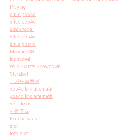
Playing
situs pos4d
situs pos4d
bulan togel
situs pos4d
situs pos4d
Mansion88
taptapbet
Wild Bounty Showdown
Starzbet
토지노솔루션
pos4d link alternatif
pos4d link alternatif
slot demo
外围高端
Exodus wallet
slot
toto slot