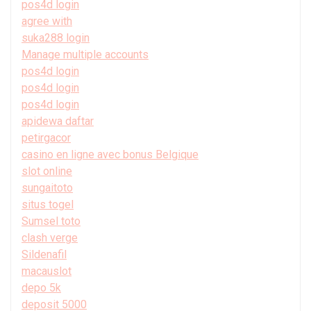
pos4d login
agree with
suka288 login
Manage multiple accounts
pos4d login
pos4d login
pos4d login
apidewa daftar
petirgacor
casino en ligne avec bonus Belgique
slot online
sungaitoto
situs togel
Sumsel toto
clash verge
Sildenafil
macauslot
depo 5k
deposit 5000