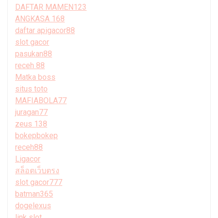
DAFTAR MAMEN123
ANGKASA 168
daftar apigacor88
slot gacor
pasukan88
receh 88
Matka boss
situs toto
MAFIABOLA77
juragan77
zeus 138
bokepbokep
receh88
Ligacor
สล็อตเว็บตรง
slot gacor777
batman365
dogelexus
link slot