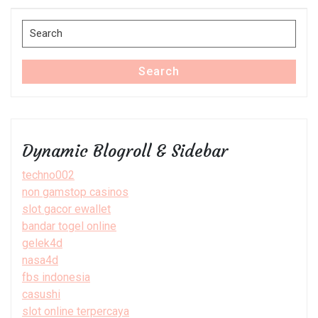
Post
Search
for:
Search
Dynamic Blogroll & Sidebar
techno002
non gamstop casinos
slot gacor ewallet
bandar togel online
gelek4d
nasa4d
fbs indonesia
casushi
slot online terpercaya