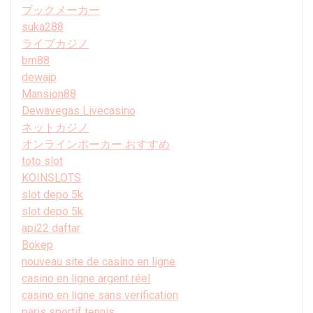
ブックメーカー
suka288
ライブカジノ
bm88
dewajp
Mansion88
Dewavegas Livecasino
ネットカジノ
オンラインポーカー おすすめ
toto slot
KOINSLOTS
slot depo 5k
slot depo 5k
api22 daftar
Bokep
nouveau site de casino en ligne
casino en ligne argent réel
casino en ligne sans verification
paris sportif tennis