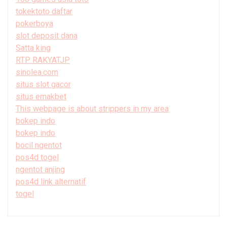
tokektoto daftar
pokerboya
slot deposit dana
Satta king
RTP RAKYATJP
sinolea.com
situs slot gacor
situs emakbet
This webpage is about strippers in my area
bokep indo
bokep indo
bocil ngentot
pos4d togel
ngentot anjing
pos4d link alternatif
togel