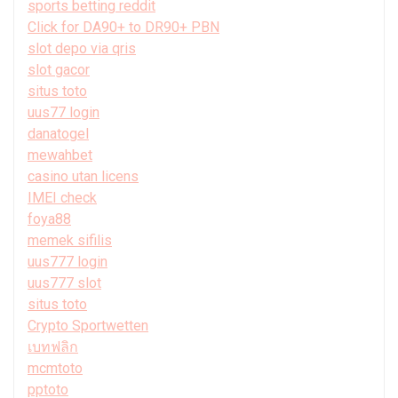
sports betting reddit
Click for DA90+ to DR90+ PBN
slot depo via qris
slot gacor
situs toto
uus77 login
danatogel
mewahbet
casino utan licens
IMEI check
foya88
memek sifilis
uus777 login
uus777 slot
situs toto
Crypto Sportwetten
เบทฟลิก
mcmtoto
pptoto