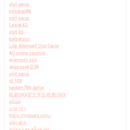
slot gacor
pasukan88
slot gacor
Lawak4D
slot 4d
barbarslot
Link Alternatif Slot Gacor
AU online casinos
ayamtoto slot
deepseek官网
slot gacor
gt 108
hantam789 daftar
欧易OKX官方平台,欧易,OKX
สล็อต
บาคาร่า
https://mujuara.com/
slot qris
ทดลองเล่นสล็อต pg