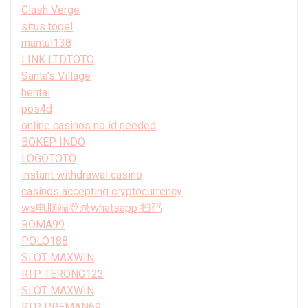
Clash Verge
situs togel
mantul138
LINK LTDTOTO
Santa’s Village
hentai
pos4d
online casinos no id needed
BOKEP INDO
LOGOTOTO
instant withdrawal casino
casinos accepting cryptocurrency
ws电脑端登录whatsapp 扫码
ROMA99
POLO188
SLOT MAXWIN
RTP TERONG123
SLOT MAXWIN
RTP PREMAN69