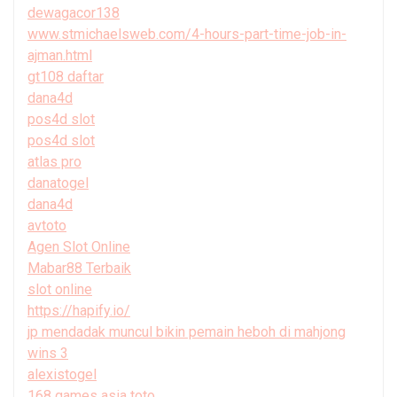
dewagacor138
www.stmichaelsweb.com/4-hours-part-time-job-in-
ajman.html
gt108 daftar
dana4d
pos4d slot
pos4d slot
atlas pro
danatogel
dana4d
avtoto
Agen Slot Online
Mabar88 Terbaik
slot online
https://hapify.io/
jp mendadak muncul bikin pemain heboh di mahjong
wins 3
alexistogel
168 games asia toto