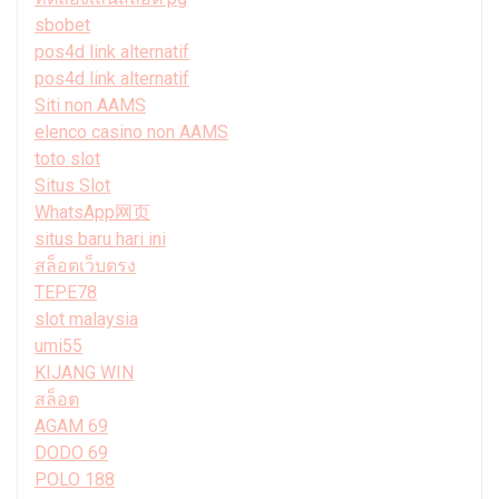
sbobet
pos4d link alternatif
pos4d link alternatif
Siti non AAMS
elenco casino non AAMS
toto slot
Situs Slot
WhatsApp网页
situs baru hari ini
สล็อตเว็บตรง
TEPE78
slot malaysia
umi55
KIJANG WIN
สล็อต
AGAM 69
DODO 69
POLO 188