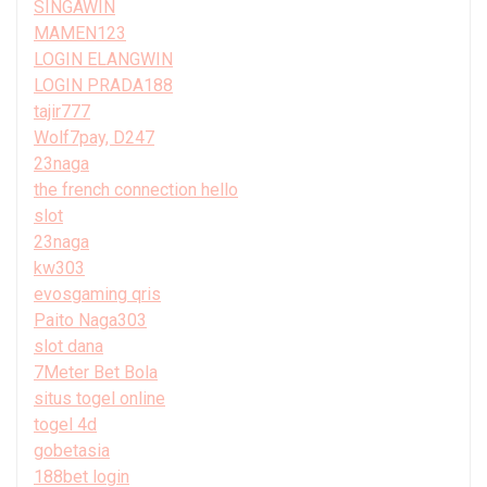
SINGAWIN
MAMEN123
LOGIN ELANGWIN
LOGIN PRADA188
tajir777
Wolf7pay, D247
23naga
the french connection hello
slot
23naga
kw303
evosgaming qris
Paito Naga303
slot dana
7Meter Bet Bola
situs togel online
togel 4d
gobetasia
188bet login