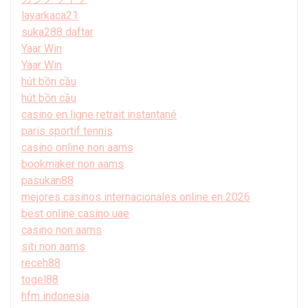
layarkaca21
suka288 daftar
Yaar Win
Yaar Win
hút bồn cầu
hút bồn cầu
casino en ligne retrait instantané
paris sportif tennis
casino online non aams
bookmaker non aams
pasukan88
mejores casinos internacionales online en 2026
best online casino uae
casino non aams
siti non aams
receh88
togel88
hfm indonesia