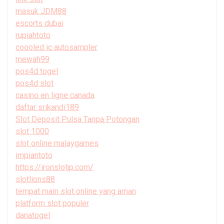
masuk JDM88
escorts dubai
rupiahtoto
coooled ic autosampler
mewah99
pos4d togel
pos4d slot
casino en ligne canada
daftar srikandi189
Slot Deposit Pulsa Tanpa Potongan
slot 1000
slot online malaygames
impiantoto
https://ironslotjp.com/
slotlions88
tempat main slot online yang aman
platform slot populer
danatogel