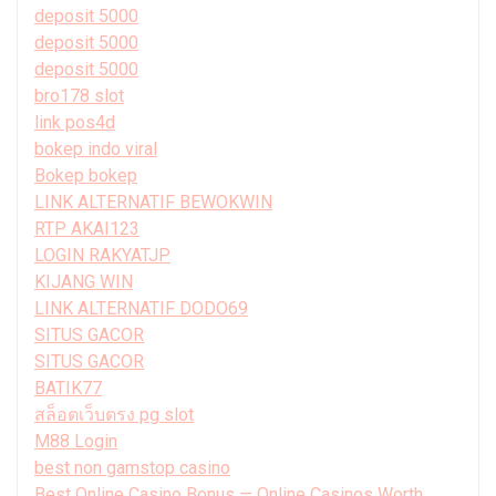
deposit 5000
deposit 5000
deposit 5000
bro178 slot
link pos4d
bokep indo viral
Bokep bokep
LINK ALTERNATIF BEWOKWIN
RTP AKAI123
LOGIN RAKYATJP
KIJANG WIN
LINK ALTERNATIF DODO69
SITUS GACOR
SITUS GACOR
BATIK77
สล็อตเว็บตรง pg slot
M88 Login
best non gamstop casino
Best Online Casino Bonus — Online Casinos Worth