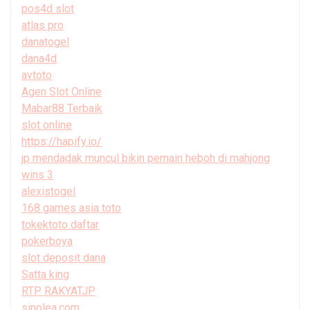
pos4d slot
atlas pro
danatogel
dana4d
avtoto
Agen Slot Online
Mabar88 Terbaik
slot online
https://hapify.io/
jp mendadak muncul bikin pemain heboh di mahjong
wins 3
alexistogel
168 games asia toto
tokektoto daftar
pokerboya
slot deposit dana
Satta king
RTP RAKYATJP
sinolea.com