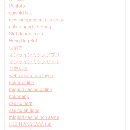
Pulitoto
dana4d link
new independent casino uk
online sports betting
Slot deposit qris
Heng Ong Bet
벳위즈
オンラインカジノアプリ
オンラインカジノサイト
전환사채
web casino truc tuyen
poker online
migliori casino online
poker app
casino usdt
casino en ligne
migliori casino non aams
LOGIN ANGKASA168