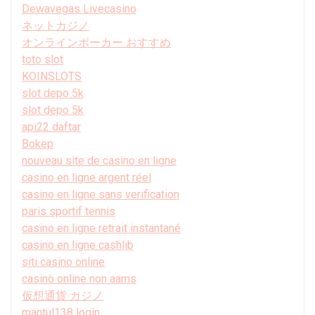
Dewavegas Livecasino
ネットカジノ
オンラインポーカー おすすめ
toto slot
KOINSLOTS
slot depo 5k
slot depo 5k
api22 daftar
Bokep
nouveau site de casino en ligne
casino en ligne argent réel
casino en ligne sans verification
paris sportif tennis
casino en ligne retrait instantané
casino en ligne cashlib
siti casino online
casinò online non aams
仮想通貨 カジノ
mantul138 login