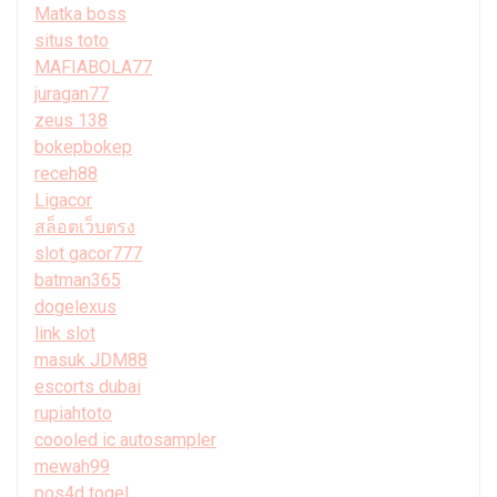
Matka boss
situs toto
MAFIABOLA77
juragan77
zeus 138
bokepbokep
receh88
Ligacor
สล็อตเว็บตรง
slot gacor777
batman365
dogelexus
link slot
masuk JDM88
escorts dubai
rupiahtoto
coooled ic autosampler
mewah99
pos4d togel