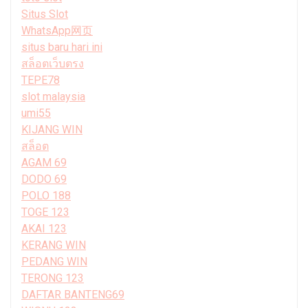
Situs Slot
WhatsApp网页
situs baru hari ini
สล็อตเว็บตรง
TEPE78
slot malaysia
umi55
KIJANG WIN
สล็อต
AGAM 69
DODO 69
POLO 188
TOGE 123
AKAI 123
KERANG WIN
PEDANG WIN
TERONG 123
DAFTAR BANTENG69