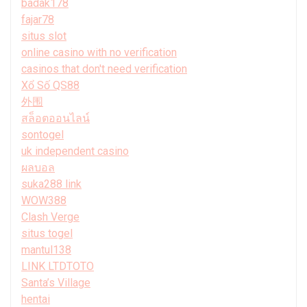
badak178
fajar78
situs slot
online casino with no verification
casinos that don't need verification
Xổ Số QS88
外围
สล็อตออนไลน์
sontogel
uk independent casino
ผลบอล
suka288 link
WOW388
Clash Verge
situs togel
mantul138
LINK LTDTOTO
Santa’s Village
hentai