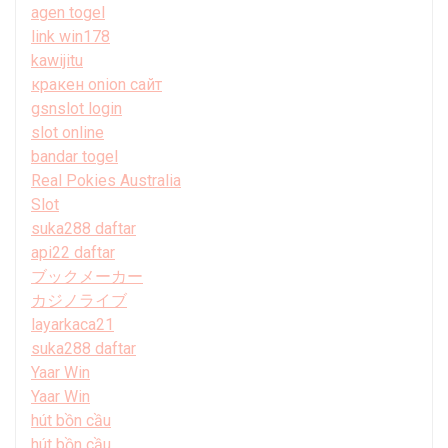
agen togel
link win178
kawijitu
кракен onion сайт
gsnslot login
slot online
bandar togel
Real Pokies Australia
Slot
suka288 daftar
api22 daftar
ブックメーカー
カジノライブ
layarkaca21
suka288 daftar
Yaar Win
Yaar Win
hút bồn cầu
hút bồn cầu