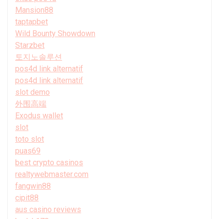
Mansion88
taptapbet
Wild Bounty Showdown
Starzbet
토지노솔루션
pos4d link alternatif
pos4d link alternatif
slot demo
外围高端
Exodus wallet
slot
toto slot
puas69
best crypto casinos
realtywebmaster.com
fangwin88
cipit88
aus casino reviews