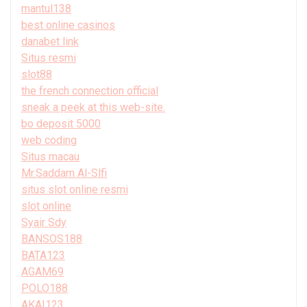
mantul138
best online casinos
danabet link
Situs resmi
slot88
the french connection official
sneak a peek at this web-site.
bo deposit 5000
web coding
Situs macau
Mr.Saddam Al-Slfi
situs slot online resmi
slot online
Syair Sdy
BANSOS188
BATA123
AGAM69
POLO188
AKAI123