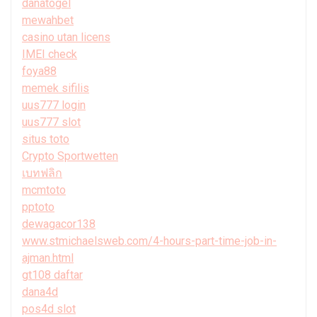
danatogel
mewahbet
casino utan licens
IMEI check
foya88
memek sifilis
uus777 login
uus777 slot
situs toto
Crypto Sportwetten
เบทฟลิก
mcmtoto
pptoto
dewagacor138
www.stmichaelsweb.com/4-hours-part-time-job-in-
ajman.html
gt108 daftar
dana4d
pos4d slot