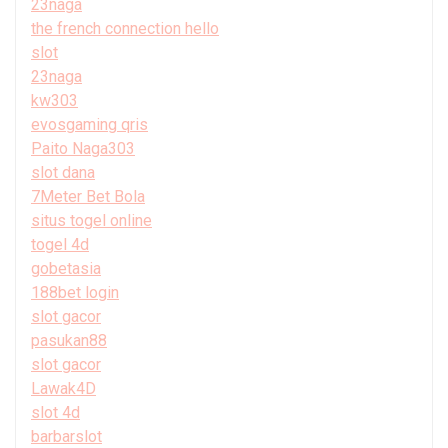
23naga
the french connection hello
slot
23naga
kw303
evosgaming qris
Paito Naga303
slot dana
7Meter Bet Bola
situs togel online
togel 4d
gobetasia
188bet login
slot gacor
pasukan88
slot gacor
Lawak4D
slot 4d
barbarslot