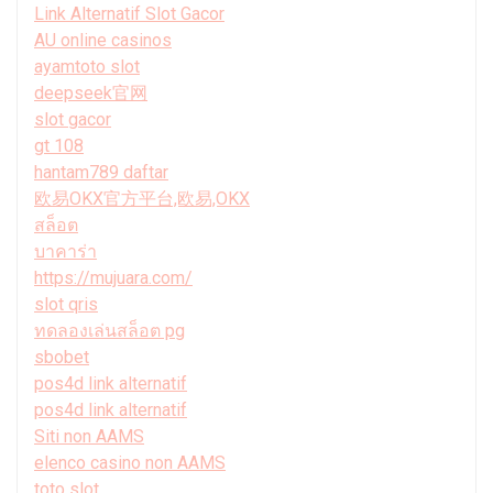
Link Alternatif Slot Gacor
AU online casinos
ayamtoto slot
deepseek官网
slot gacor
gt 108
hantam789 daftar
欧易OKX官方平台,欧易,OKX
สล็อต
บาคาร่า
https://mujuara.com/
slot qris
ทดลองเล่นสล็อต pg
sbobet
pos4d link alternatif
pos4d link alternatif
Siti non AAMS
elenco casino non AAMS
toto slot