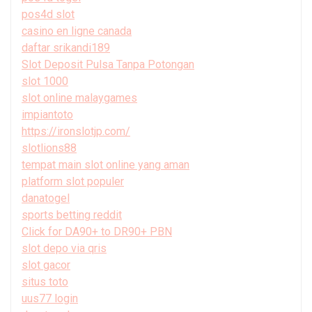
pos4d slot
casino en ligne canada
daftar srikandi189
Slot Deposit Pulsa Tanpa Potongan
slot 1000
slot online malaygames
impiantoto
https://ironslotjp.com/
slotlions88
tempat main slot online yang aman
platform slot populer
danatogel
sports betting reddit
Click for DA90+ to DR90+ PBN
slot depo via qris
slot gacor
situs toto
uus77 login