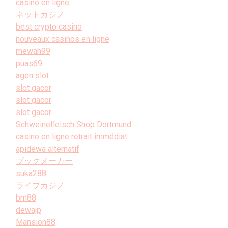
casino en ligne
ネットカジノ
best crypto casino
nouveaux casinos en ligne
mewah99
puas69
agen slot
slot gacor
slot gacor
slot gacor
Schweinefleisch Shop Dortmund
casino en ligne retrait immédiat
apidewa alternatif
ブックメーカー
suka288
ライブカジノ
bm88
dewajp
Mansion88