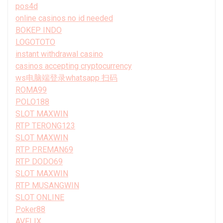
pos4d
online casinos no id needed
BOKEP INDO
LOGOTOTO
instant withdrawal casino
casinos accepting cryptocurrency
ws电脑端登录whatsapp 扫码
ROMA99
POLO188
SLOT MAXWIN
RTP TERONG123
SLOT MAXWIN
RTP PREMAN69
RTP DODO69
SLOT MAXWIN
RTP MUSANGWIN
SLOT ONLINE
Poker88
AVFLIX