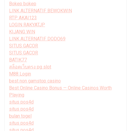
Bokep bokep
LINK ALTERNATIF BEWOKWIN
RTP AKAI123
LOGIN RAKYATJP
KIJANG WIN
LINK ALTERNATIF DODO69
SITUS GACOR
SITUS GACOR
BATIK77
สล็อตเว็บตรง pg slot
M88 Login
best non gamstop casino
Best Online Casino Bonus — Online Casinos Worth
Playing
situs pos4d
situs pos4d
bulan togel
situs pos4d
situs pos4d