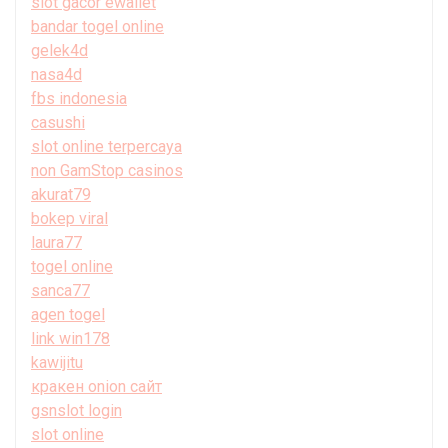
slot gacor ewallet
bandar togel online
gelek4d
nasa4d
fbs indonesia
casushi
slot online terpercaya
non GamStop casinos
akurat79
bokep viral
laura77
togel online
sanca77
agen togel
link win178
kawijitu
кракен onion сайт
gsnslot login
slot online