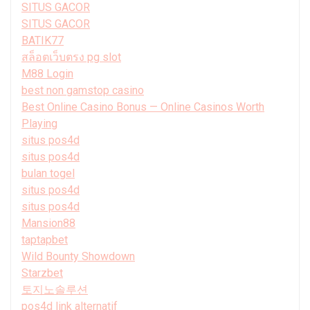
SITUS GACOR
SITUS GACOR
BATIK77
สล็อตเว็บตรง pg slot
M88 Login
best non gamstop casino
Best Online Casino Bonus — Online Casinos Worth
Playing
situs pos4d
situs pos4d
bulan togel
situs pos4d
situs pos4d
Mansion88
taptapbet
Wild Bounty Showdown
Starzbet
토지노솔루션
pos4d link alternatif