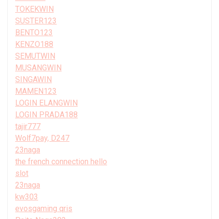
TOKEKWIN
SUSTER123
BENTO123
KENZO188
SEMUTWIN
MUSANGWIN
SINGAWIN
MAMEN123
LOGIN ELANGWIN
LOGIN PRADA188
tajir777
Wolf7pay, D247
23naga
the french connection hello
slot
23naga
kw303
evosgaming qris