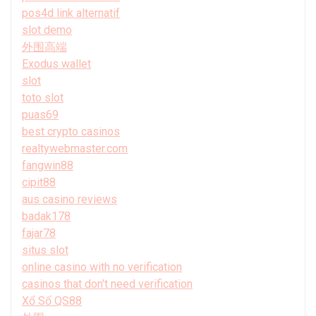
pos4d link alternatif
slot demo
外围高端
Exodus wallet
slot
toto slot
puas69
best crypto casinos
realtywebmaster.com
fangwin88
cipit88
aus casino reviews
badak178
fajar78
situs slot
online casino with no verification
casinos that don't need verification
Xổ Số QS88