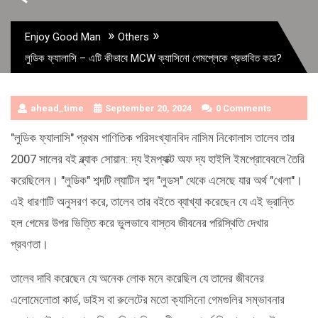
»
»
Enjoy Good Man
Others
লুডিক ফ্যালাসি – এটি কীভাবে MCW ক্যাসিনো গেমপ্লেকে প্রভাবিত করে?
ahead_time
September 20, 2024
0 Comments
"লুডিক ফ্যালাসি" প্রথম গাণিতিক পরিসংখ্যানবিদ নাসিম নিকোলাস তালেব তার
2007 সালের বই ব্ল্যাক সোয়ান: দ্য ইমপ্যাক্ট অফ দ্য হাইলি ইমপ্রোবেবলে তৈরি
করেছিলেন। "লুডিক" শব্দটি ল্যাটিন শব্দ "লুডস" থেকে এসেছে যার অর্থ "খেলা"।
এই ধারণাটি অনুসরণ করে, তালেব তার বইতে ব্যাখ্যা করেছেন যে এই ভ্রান্তি
হল গেমের উপর ভিত্তি করে ভুলভাবে বাস্তব জীবনের পরিস্থিতি দেখার
প্রবণতা।
তালেব দাবি করেছেন যে অনেক লোক মনে করেছিল যে তাদের জীবনের
এলোমেলোতা কার্ড, ডাইস বা রুলেটের মতো ক্যাসিনো গেমগুলির সম্ভাবনার