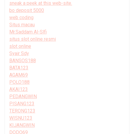
sneak a peek at this web-site.
bo deposit 5000
web coding
Situs macau
Mr.Saddam Al-Slfi
situs slot online resmi
slot online
Syair Sdy
BANSOS188
BATA123
AGAM69
POLO188
AKAI123
PEDANGWIN
PISANG123
TERONG123
WISNU123
KIJANGWIN
DODO69