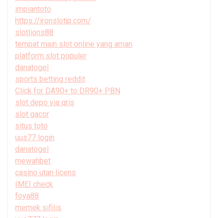
impiantoto
https://ironslotjp.com/
slotlions88
tempat main slot online yang aman
platform slot populer
danatogel
sports betting reddit
Click for DA90+ to DR90+ PBN
slot depo via qris
slot gacor
situs toto
uus77 login
danatogel
mewahbet
casino utan licens
IMEI check
foya88
memek sifilis