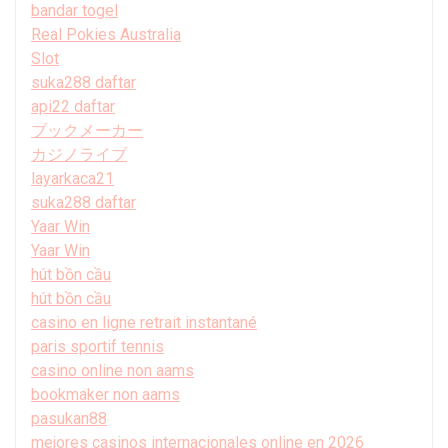
bandar togel
Real Pokies Australia
Slot
suka288 daftar
api22 daftar
ブックメーカー
カジノライブ
layarkaca21
suka288 daftar
Yaar Win
Yaar Win
hút bồn cầu
hút bồn cầu
casino en ligne retrait instantané
paris sportif tennis
casino online non aams
bookmaker non aams
pasukan88
mejores casinos internacionales online en 2026