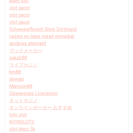
agen slot
slot gacor
slot gacor
slot gacor
Schweinefleisch Shop Dortmund
casino en ligne retrait immédiat
apidewa alternatif
ブックメーカー
suka288
ライブカジノ
bm88
dewajp
Mansion88
Dewavegas Livecasino
ネットカジノ
オンラインポーカー おすすめ
toto slot
KOINSLOTS
slot depo 5k