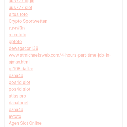
uus777 login
uus777 slot
situs toto
Crypto Sportwetten
เบทฟลิก
mcmtoto
pptoto
dewagacor138
www.stmichaelsweb.com/4-hours-part-time-job-in-
ajman.html
gt108 daftar
dana4d
pos4d slot
pos4d slot
atlas pro
danatogel
dana4d
avtoto
Agen Slot Online