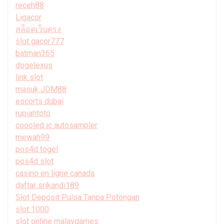
receh88
Ligacor
สล็อตเว็บตรง
slot gacor777
batman365
dogelexus
link slot
masuk JDM88
escorts dubai
rupiahtoto
coooled ic autosampler
mewah99
pos4d togel
pos4d slot
casino en ligne canada
daftar srikandi189
Slot Deposit Pulsa Tanpa Potongan
slot 1000
slot online malaygames