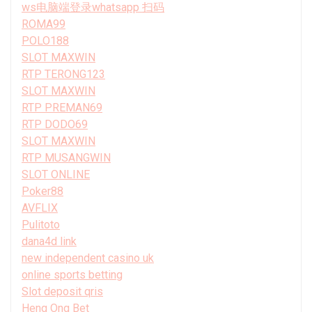
ws电脑端登录whatsapp 扫码
ROMA99
POLO188
SLOT MAXWIN
RTP TERONG123
SLOT MAXWIN
RTP PREMAN69
RTP DODO69
SLOT MAXWIN
RTP MUSANGWIN
SLOT ONLINE
Poker88
AVFLIX
Pulitoto
dana4d link
new independent casino uk
online sports betting
Slot deposit qris
Heng Ong Bet