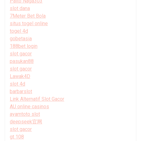
Paito Naga303
slot dana
7Meter Bet Bola
situs togel online
togel 4d
gobetasia
188bet login
slot gacor
pasukan88
slot gacor
Lawak4D
slot 4d
barbarslot
Link Alternatif Slot Gacor
AU online casinos
ayamtoto slot
deepseek官网
slot gacor
gt 108