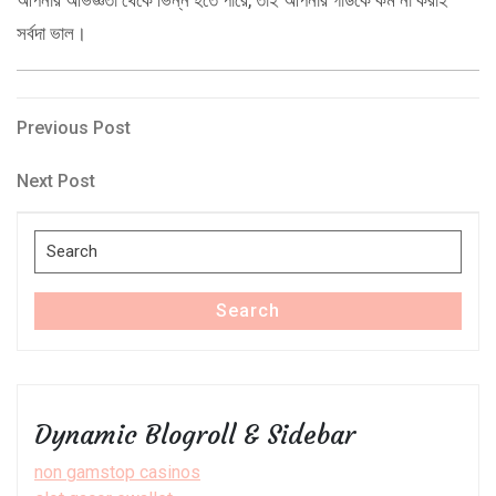
সর্বদা ভাল।
Post
Previous
Previous Post
Post
navigation
Next
Next Post
Post
Search
for:
Search
Dynamic Blogroll & Sidebar
non gamstop casinos