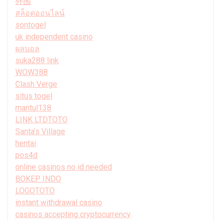
外围
สล็อตออนไลน์
sontogel
uk independent casino
ผลบอล
suka288 link
WOW388
Clash Verge
situs togel
mantul138
LINK LTDTOTO
Santa’s Village
hentai
pos4d
online casinos no id needed
BOKEP INDO
LOGOTOTO
instant withdrawal casino
casinos accepting cryptocurrency