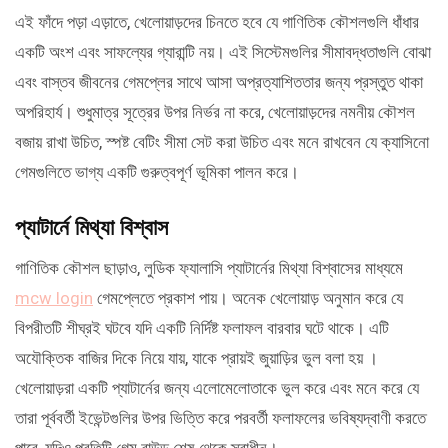
এই ফাঁদে পড়া এড়াতে, খেলোয়াড়দের চিনতে হবে যে গাণিতিক কৌশলগুলি ধাঁধার
একটি অংশ এবং সাফল্যের গ্যারান্টি নয়। এই সিস্টেমগুলির সীমাবদ্ধতাগুলি বোঝা
এবং বাস্তব জীবনের গেমপ্লের সাথে আসা অপ্রত্যাশিততার জন্য প্রস্তুত থাকা
অপরিহার্য। শুধুমাত্র সূত্রের উপর নির্ভর না করে, খেলোয়াড়দের নমনীয় কৌশল
বজায় রাখা উচিত, স্পষ্ট বেটিং সীমা সেট করা উচিত এবং মনে রাখবেন যে ক্যাসিনো
গেমগুলিতে ভাগ্য একটি গুরুত্বপূর্ণ ভূমিকা পালন করে।
প্যাটার্নে মিথ্যা বিশ্বাস
গাণিতিক কৌশল ছাড়াও, লুডিক ফ্যালাসি প্যাটার্নের মিথ্যা বিশ্বাসের মাধ্যমে
mcw login
গেমপ্লেতে প্রকাশ পায়। অনেক খেলোয়াড় অনুমান করে যে
বিপরীতটি শীঘ্রই ঘটবে যদি একটি নির্দিষ্ট ফলাফল বারবার ঘটে থাকে। এটি
অযৌক্তিক বাজির দিকে নিয়ে যায়, যাকে প্রায়ই জুয়াড়ির ভুল বলা হয় ।
খেলোয়াড়রা একটি প্যাটার্নের জন্য এলোমেলোতাকে ভুল করে এবং মনে করে যে
তারা পূর্ববর্তী ইভেন্টগুলির উপর ভিত্তি করে পরবর্তী ফলাফলের ভবিষ্যদ্বাণী করতে
পারে, যদিও প্রতিটি গেম রাউন্ড শেষ থেকে স্বাধীন।