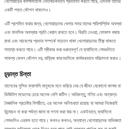
খেলোয়াড়ের কর্মক্ষমতাকে নেতিবাচকভাবে প্রভাবিত করতে পারে, এমনকি তাদের
একটি শক্ত কৌশল থাকলেও।
এটি প্রশমিত করার জন্য, খেলোয়াড়দের খেলার সময় তাদের পারিপার্শ্বিক অবস্থা
এবং মানসিক অবস্থার প্রতি খেয়াল রাখতে হবে। বিরতি নেওয়া, ফোকাস বজায়
রাখা এবং আবেগের প্রভাব সম্পর্কে সচেতন থাকা খেলোয়াড়দের তীক্ষ্ণ থাকতে
সাহায্য করতে পারে। এটি স্বীকার করা গুরুত্বপূর্ণ যে ক্যাসিনো গেমগুলিতে
সাফল্য কেবল কৌশল নয়, বাহ্যিক কারণগুলিকে কার্যকরভাবে পরিচালনা করাও।
চূড়ান্ত চিন্তা
তালেবের লুসিড ফ্যালাসি মানুষকে মনে করিয়ে দেয় যে জীবন যেকোনো কাগজ বা
ডিজিটাল মডেলের চেয়ে অনেক বেশি জটিল। অধিকন্তু, গণিত এবং অন্যান্য
বৈজ্ঞানিক প্রচেষ্টার বিপরীতে, এর অনেক অনিশ্চয়তা রয়েছে যা আমরা নিজেরাই
উন্মোচন না করা পর্যন্ত জানা বা গণনা করা যায় না। একইভাবে, ক্যাসিনো
গেমগুলিও এরকম হতে পারে। কখনও কখনও, অন্যান্য খেলোয়াড়দের অভিজ্ঞতা
আপনার অভিজ্ঞতা থেকে ভিন্ন হতে পারে, তাই আপনার গার্ডকে কম না করাই