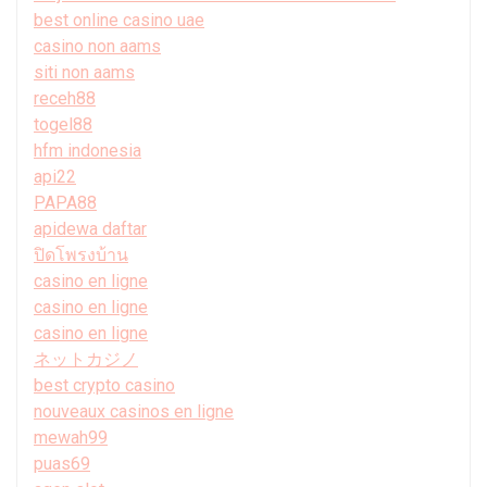
best online casino uae
casino non aams
siti non aams
receh88
togel88
hfm indonesia
api22
PAPA88
apidewa daftar
ปิดโพรงบ้าน
casino en ligne
casino en ligne
casino en ligne
ネットカジノ
best crypto casino
nouveaux casinos en ligne
mewah99
puas69