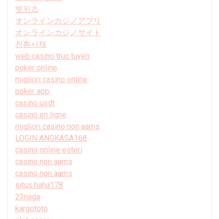
벳위즈
オンラインカジノアプリ
オンラインカジノサイト
전환사채
web casino truc tuyen
poker online
migliori casino online
poker app
casino usdt
casino en ligne
migliori casino non aams
LOGIN ANGKASA168
casino online esteri
casino non aams
casino non aams
situs haha178
23naga
kargototo