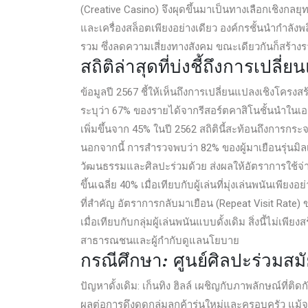
(Creative Casino) จึงผุดขึ้นมาเป็นทางเลือกเชิงกลยุท
และเครื่องสล็อตเพียงอย่างเดียว องค์กรชั้นนำกำลัง
รวม ซึ่งลดความเสี่ยงทางสังคม ขณะเดียวกันก็สร้า
สถิติล่าสุดที่บ่งชี้ถึงการเปลี่
ข้อมูลปี 2567 ชี้ให้เห็นถึงการเปลี่ยนแปลงเชิงโครง
ระบุว่า 67% ของรายได้จากรีสอร์ตคาสิโนชั้นนำในเอเ
เพิ่มขึ้นจาก 45% ในปี 2562 สถิตินี้สะท้อนถึงการกร
นอกจากนี้ การสำรวจพบว่า 82% ของผู้มาเยือนรุ่นมิล
วัฒนธรรมและศิลปะร่วมด้วย ส่งผลให้อัตราการใช้จ่า
ขึ้นเฉลี่ย 40% เมื่อเทียบกับผู้เล่นที่มุ่งเล่นพนันเพียงอย
ที่สำคัญ อัตราการกลับมาเยือน (Repeat Visit Rate)
เมื่อเทียบกับกลุ่มผู้เล่นพนันแบบดั้งเดิม สิ่งนี้ไม่เ
สาธารณชนและผู้กำกับดูแลนโยบาย
กรณีศึกษา: ศูนย์ศิลปะร่วมสมั
ปัญหาดั้งเดิม: เก็นทิง ฮิลล์ เผชิญกับภาพลักษณ์ที่ติดก
ผลต่อการดึงดูดกลุ่มลูกค้ารุ่นใหม่และครอบครัว แม้