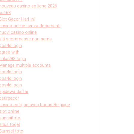
nouveau casino en ligne 2026
vu168
Slot Gacor Hari Ini
casino online senza documenti
nuovi casino online
siti scommesse non aams
pos4d login
agree with
suka288 login
Manage multiple accounts
pos4d login
pos4d login
pos4d login
apidewa daftar
petirgacor
casino en ligne avec bonus Belgique
slot online
sungaitoto
situs togel
Sumsel toto