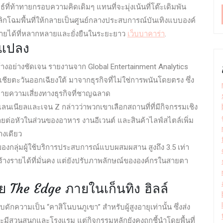
ธ์ที่ท้าทายกรอบความคิดเดิมๆ แทนที่จะมุ่งเน้นที่โต๊ะเดิมพัน
พลิกโฉมพื้นที่ให้กลายเป็นศูนย์กลางประสบการณ์บันเทิงแบบองค์
งรายได้ที่หลากหลายและยั่งยืนในระยะยาว
เว็บบาคาร่า
.
ยนแปลง
สร้างอย่างชัดเจน รายงานจาก Global Entertainment Analytics
ชียตะวันออกเฉียงใต้ มาจากธุรกิจที่ไม่ใช่การพนันโดยตรง ซึ่ง
ะจายความเสี่ยงทางธุรกิจที่ชาญฉลาด
เลนเนียลและเจน Z กล่าวว่าพวกเขาเลือกสถานที่ที่มีกิจกรรมเชิง
ยต่อหัวในส่วนของอาหาร งานอีเวนต์ และสินค้าไลฟ์สไตล์เพิ่ม
่างเดียว
 ของกลุ่มผู้ใช้บริการประสบการณ์แบบผสมผสาน สูงถึง 3.5 เท่า
พียงสร้างรายได้ที่มั่นคง แต่ยังปรับภาพลักษณ์ขององค์กรในสายตา
ย The Edge ภายในเก็นทิง ฮิลล์
ับดักความเป็น “คาสิโนบนภูเขา” สำหรับผู้สูงอายุเท่านั้น ซึ่งส่ง
จะมีสวนสนุกและโรงแรม แต่กิจกรรมหลักยังคงถูกชี้นำโดยพื้นที่