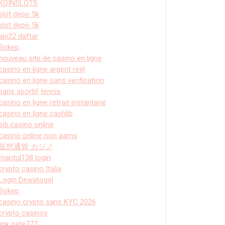
KOINSLOTS
slot depo 5k
slot depo 5k
api22 daftar
Bokep
nouveau site de casino en ligne
casino en ligne argent réel
casino en ligne sans verification
paris sportif tennis
casino en ligne retrait instantané
casino en ligne cashlib
siti casino online
casinò online non aams
仮想通貨 カジノ
mantul138 login
crypto casino Italia
Login Dewatogel
Bokep
casino crypto sans KYC 2026
crypto casinos
link sate777