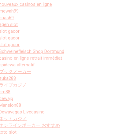
nouveaux casinos en ligne
mewah99
puas69
agen slot
slot gacor
slot gacor
slot gacor
Schweinefleisch Shop Dortmund
casino en ligne retrait immédiat
apidewa alternatif
ブックメーカー
suka288
ライブカジノ
bm88
dewajp
Mansion88
Dewavegas Livecasino
ネットカジノ
オンラインポーカー おすすめ
toto slot