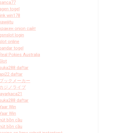
sanca77
agen togel
link win178
kawijitu
кракен onion сайт
gsnslot login
slot online
bandar togel
Real Pokies Australia
Slot
suka288 daftar
api22 daftar
ブックメーカー
カジノライブ
layarkaca21
suka288 daftar
Yaar Win
Yaar Win
hút bồn cầu
hút bồn cầu
casino en ligne retrait instantané