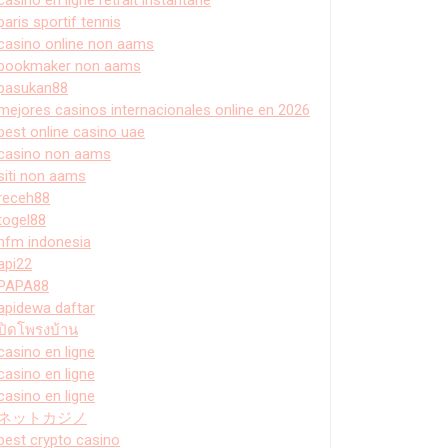
paris sportif tennis
casino online non aams
bookmaker non aams
pasukan88
mejores casinos internacionales online en 2026
best online casino uae
casino non aams
siti non aams
receh88
togel88
hfm indonesia
api22
PAPA88
apidewa daftar
ปิดโพรงบ้าน
casino en ligne
casino en ligne
casino en ligne
ネットカジノ
best crypto casino