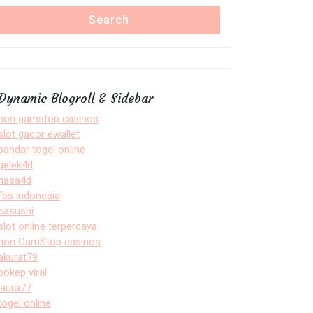
Search
Dynamic Blogroll & Sidebar
non gamstop casinos
slot gacor ewallet
bandar togel online
gelek4d
nasa4d
fbs indonesia
casushi
slot online terpercaya
non GamStop casinos
akurat79
bokep viral
laura77
togel online