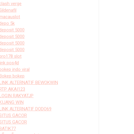
clash verge
Sildenafil
macauslot
depo 5k
deposit 5000
deposit 5000
deposit 5000
deposit 5000
bro178 slot
link pos4d
bokep indo viral
Bokep bokep
LINK ALTERNATIF BEWOKWIN
RTP AKAI123
LOGIN RAKYATJP
KIJANG WIN
LINK ALTERNATIF DODO69
SITUS GACOR
SITUS GACOR
BATIK77