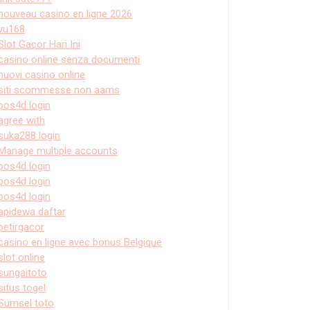
nouveau casino en ligne 2026
vu168
Slot Gacor Hari Ini
casino online senza documenti
nuovi casino online
siti scommesse non aams
pos4d login
agree with
suka288 login
Manage multiple accounts
pos4d login
pos4d login
pos4d login
apidewa daftar
petirgacor
casino en ligne avec bonus Belgique
slot online
sungaitoto
situs togel
Sumsel toto