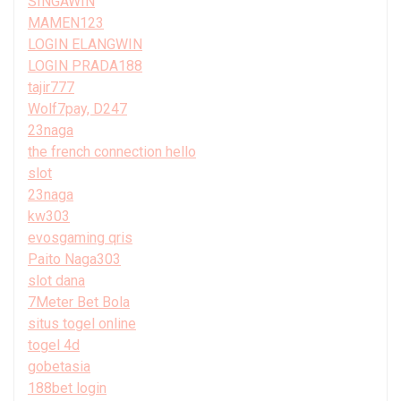
SINGAWIN
MAMEN123
LOGIN ELANGWIN
LOGIN PRADA188
tajir777
Wolf7pay, D247
23naga
the french connection hello
slot
23naga
kw303
evosgaming qris
Paito Naga303
slot dana
7Meter Bet Bola
situs togel online
togel 4d
gobetasia
188bet login