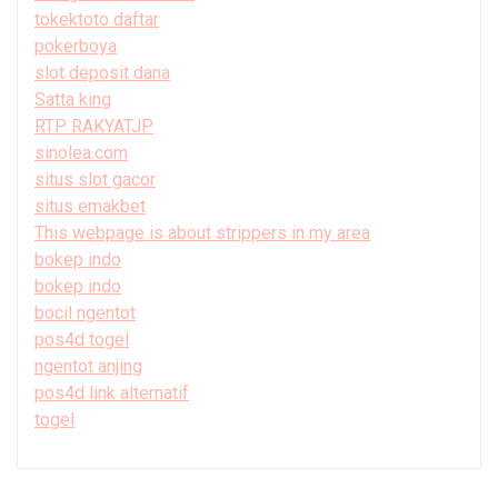
tokektoto daftar
pokerboya
slot deposit dana
Satta king
RTP RAKYATJP
sinolea.com
situs slot gacor
situs emakbet
This webpage is about strippers in my area
bokep indo
bokep indo
bocil ngentot
pos4d togel
ngentot anjing
pos4d link alternatif
togel