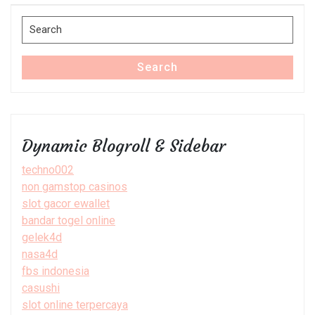
Post
Search
for:
Search
Dynamic Blogroll & Sidebar
techno002
non gamstop casinos
slot gacor ewallet
bandar togel online
gelek4d
nasa4d
fbs indonesia
casushi
slot online terpercaya