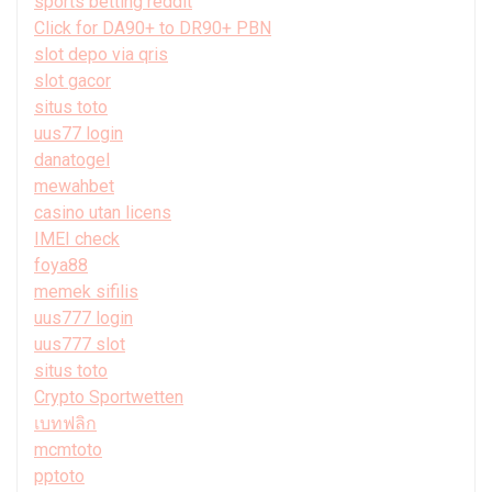
sports betting reddit
Click for DA90+ to DR90+ PBN
slot depo via qris
slot gacor
situs toto
uus77 login
danatogel
mewahbet
casino utan licens
IMEI check
foya88
memek sifilis
uus777 login
uus777 slot
situs toto
Crypto Sportwetten
เบทฟลิก
mcmtoto
pptoto