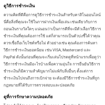
ดูวิธีการชำระเงิน
ความคิดที่ดีคือการดูวิธีการชำระเงินสำหรับคาสิโนออนไลน์
นี่คือสิ่งที่คุณจะใช้ในการฝากเงินเพื่อเล่น เช่นเดียวกับการ
ถอนเงินรางวัลใดๆ แน่นอนว่าเป็นการดีที่จะมีตัวเลือกวิธีการ
ชำระเงินที่คุณต้องการใช้ แต่ก็สามารถเป็นตัวบ่งชี้ได้ว่าคุณ
ควรเชื่อถือเว็บไซต์หรือไม่ ตัวอย่างเช่น คุณต้องการค้นหา
วิธีการชำระเงินยอดนิยม เช่น VISA, Mastercard และ
PayPal ดังนั้นก่อนที่คุณจะเริ่มเล่นโปรดดูที่หน้าแรกเพื่อดูว่า
วิธีการชำระเงินมีอะไรบ้างเพื่อความอุ่นใจ การยืนยันวิธีการ
ชำระเงินก็มีความสำคัญมากไม่แพ้กับสิ่งอื่นๆ ตั้งแต่การ
ชำระเงินไปจนถึงการเบิกจ่าย จะต้องมีวิธีการชำระเงินที่ถูก
กฎหมายที่ได้รับการตรวจสอบและปลอดภัย
ดูที่การรักษาความปลอดภัย