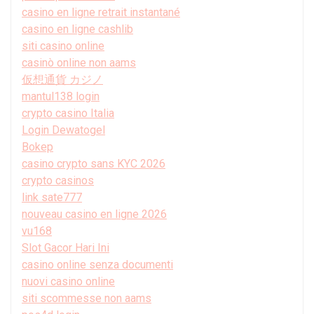
casino en ligne retrait instantané
casino en ligne cashlib
siti casino online
casinò online non aams
仮想通貨 カジノ
mantul138 login
crypto casino Italia
Login Dewatogel
Bokep
casino crypto sans KYC 2026
crypto casinos
link sate777
nouveau casino en ligne 2026
vu168
Slot Gacor Hari Ini
casino online senza documenti
nuovi casino online
siti scommesse non aams