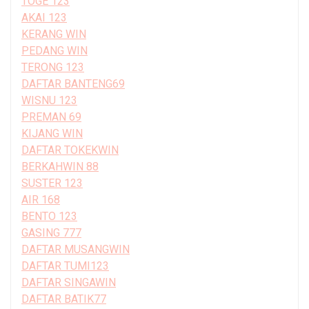
TOGE 123
AKAI 123
KERANG WIN
PEDANG WIN
TERONG 123
DAFTAR BANTENG69
WISNU 123
PREMAN 69
KIJANG WIN
DAFTAR TOKEKWIN
BERKAHWIN 88
SUSTER 123
AIR 168
BENTO 123
GASING 777
DAFTAR MUSANGWIN
DAFTAR TUMI123
DAFTAR SINGAWIN
DAFTAR BATIK77