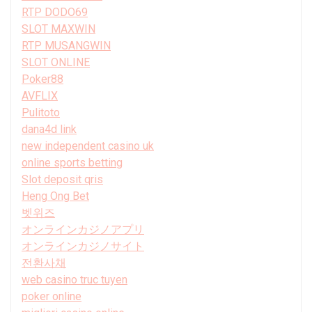
RTP DODO69
SLOT MAXWIN
RTP MUSANGWIN
SLOT ONLINE
Poker88
AVFLIX
Pulitoto
dana4d link
new independent casino uk
online sports betting
Slot deposit qris
Heng Ong Bet
벳위즈
オンラインカジノアプリ
オンラインカジノサイト
전환사채
web casino truc tuyen
poker online