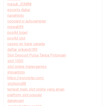
masuk JDM88
escorts dubai
rupiahtoto
coooled ic autosampler
mewah99
pos4d togel
pos4d slot
casino en ligne canada
daftar srikandi189
Slot Deposit Pulsa Tanpa Potongan
slot 1000
slot online malaygames
impiantoto
https://ironslotjp.com/
slotlions88
tempat main slot online yang aman
platform slot populer
danatogel