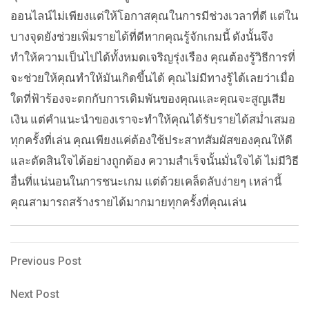
ออนไลน์ไม่เพียงแต่ให้โอกาสคุณในการมีช่วงเวลาที่ดี แต่ใน
บางจุดยังช่วยเพิ่มรายได้ที่ดีหากคุณรู้จักเกมนี้ ดังนั้นจึง
ทำให้ความเป็นไปได้ทั้งหมดเจริญรุ่งเรือง คุณต้องรู้วิธีการที่
จะช่วยให้คุณทำให้มันเกิดขึ้นได้ คุณไม่มีทางรู้ได้เลยว่าเมื่อ
ใดที่ฟ้าร้องจะตกกับการเดิมพันของคุณและคุณจะสูญเสีย
เงิน แต่คำแนะนำของเราจะทำให้คุณได้รับรายได้สม่ำเสมอ
ทุกครั้งที่เล่น คุณเพียงแค่ต้องใช้ประสาทสัมผัสของคุณให้ดี
และตัดสินใจได้อย่างถูกต้อง ความสำเร็จนั้นมั่นใจได้ ไม่มีวิธี
อื่นที่แน่นอนในการชนะเกม แต่ด้วยเคล็ดลับง่ายๆ เหล่านี้
คุณสามารถสร้างรายได้มากมายทุกครั้งที่คุณเล่น
Post
Previous
Previous Post
Post
navigation
Next
Next Post