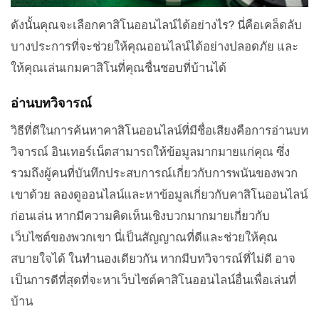
ดังนั้นคุณจะเลือกคาสิโนออนไลน์ได้อย่างไร? นี่คือเคล็ดลับ
บางประการที่จะช่วยให้คุณออนไลน์ได้อย่างปลอดภัย และ
ให้คุณเล่นเกมคาสิโนที่คุณชื่นชอบที่บ้านได้
อ่านบทวิจารณ์
วิธีที่ดีในการค้นหาคาสิโนออนไลน์ที่มีชื่อเสียงคือการอ่านบท
วิจารณ์ อินเทอร์เน็ตสามารถให้ข้อมูลมากมายแก่คุณ ซึ่ง
รวมถึงผู้คนที่บันทึกประสบการณ์เกี่ยวกับการพนันของพวก
เขาด้วย ลองดูออนไลน์และหาข้อมูลเกี่ยวกับคาสิโนออนไลน์
ก่อนเล่น หากมีความคิดเห็นเชิงบวกมากมายเกี่ยวกับ
เว็บไซต์ของพวกเขา นี่เป็นสัญญาณที่ดีและช่วยให้คุณ
สบายใจได้ ในทำนองเดียวกัน หากมีบทวิจารณ์ที่ไม่ดี อาจ
เป็นการดีที่สุดที่จะหาเว็บไซต์คาสิโนออนไลน์อื่นเพื่อเล่นที่
บ้าน