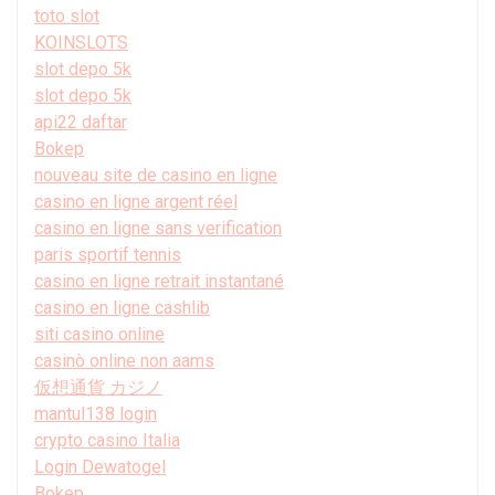
toto slot
KOINSLOTS
slot depo 5k
slot depo 5k
api22 daftar
Bokep
nouveau site de casino en ligne
casino en ligne argent réel
casino en ligne sans verification
paris sportif tennis
casino en ligne retrait instantané
casino en ligne cashlib
siti casino online
casinò online non aams
仮想通貨 カジノ
mantul138 login
crypto casino Italia
Login Dewatogel
Bokep