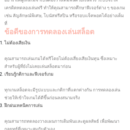
เครดิตทดลองเล่นฟรี ทำให้คุณสามารถศึกษาฟีเจอร์ต่าง ๆ ของเกม
เช่น สัญลักษณ์พิเศษ, โบนัสฟรีสปิน หรือรอบแจ็คพอตได้อย่างเต็ม
ที่
ข้อดีของการทดลองเล่นสล็อต
ไม่ต้องเสียเงิน
คุณสามารถเล่นเกมได้ฟรีโดยไม่ต้องเสี่ยงเสียเงินทุน ซึ่งเหมาะ
สำหรับผู้ที่ยังไม่เคยเล่นสล็อตมาก่อน
เรียนรู้กติกาและฟีเจอร์เกม
ทุกเกมสล็อตจะมีรูปแบบและกติกาที่แตกต่างกัน การทดลองเล่น
ช่วยให้เข้าใจเกมได้ดีขึ้นก่อนลงสนามจริง
ฝึกฝนเทคนิคการเล่น
คุณสามารถทดลองวางแผนการเดิมพันและดูผลลัพธ์ เพื่อพัฒนา
กลยุทธ์ที่เหมาะสมกับตัวเอง