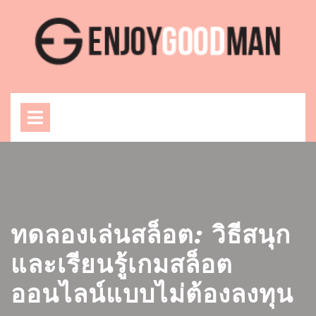
Skip
to
content
Open
Menu
ทดลองเล่นสล็อต: วิธีสนุก
และเรียนรู้เกมสล็อต
ออนไลน์แบบไม่ต้องลงทุน