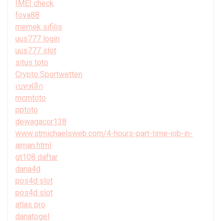
IMEI check
foya88
memek sifilis
uus777 login
uus777 slot
situs toto
Crypto Sportwetten
เบทฟลิก
mcmtoto
pptoto
dewagacor138
www.stmichaelsweb.com/4-hours-part-time-job-in-
ajman.html
gt108 daftar
dana4d
pos4d slot
pos4d slot
atlas pro
danatogel