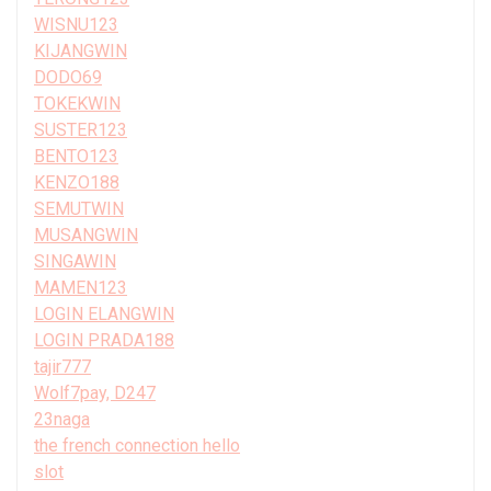
WISNU123
KIJANGWIN
DODO69
TOKEKWIN
SUSTER123
BENTO123
KENZO188
SEMUTWIN
MUSANGWIN
SINGAWIN
MAMEN123
LOGIN ELANGWIN
LOGIN PRADA188
tajir777
Wolf7pay, D247
23naga
the french connection hello
slot