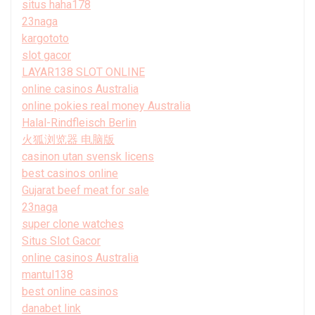
situs haha178
23naga
kargototo
slot gacor
LAYAR138 SLOT ONLINE
online casinos Australia
online pokies real money Australia
Halal-Rindfleisch Berlin
火狐浏览器 电脑版
casinon utan svensk licens
best casinos online
Gujarat beef meat for sale
23naga
super clone watches
Situs Slot Gacor
online casinos Australia
mantul138
best online casinos
danabet link