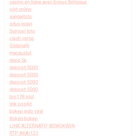
casino en ligne avec bonus Belgique
slot online
sungaitoto
situs togel
Sumsel toto
clash verge
Sildenafil
macauslot
depo 5k
deposit 5000
deposit 5000
deposit 5000
deposit 5000
bro178 slot
link pos4d
bokep indo viral
Bokep bokep
LINK ALTERNATIF BEWOKWIN
RTP AKAI123