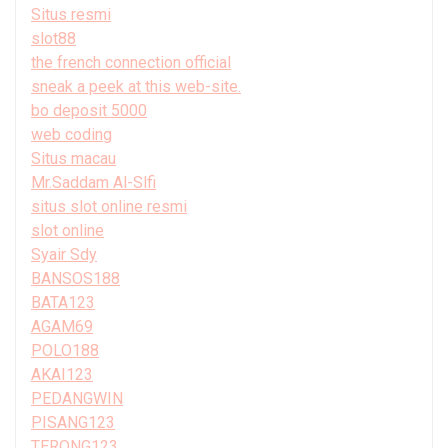
Situs resmi
slot88
the french connection official
sneak a peek at this web-site.
bo deposit 5000
web coding
Situs macau
Mr.Saddam Al-Slfi
situs slot online resmi
slot online
Syair Sdy
BANSOS188
BATA123
AGAM69
POLO188
AKAI123
PEDANGWIN
PISANG123
TERONG123