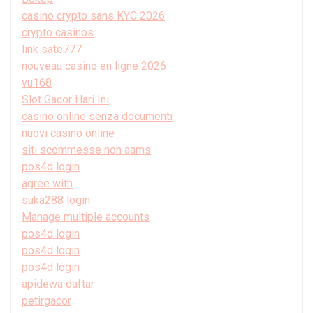
casino crypto sans KYC 2026
crypto casinos
link sate777
nouveau casino en ligne 2026
vu168
Slot Gacor Hari Ini
casino online senza documenti
nuovi casino online
siti scommesse non aams
pos4d login
agree with
suka288 login
Manage multiple accounts
pos4d login
pos4d login
pos4d login
apidewa daftar
petirgacor