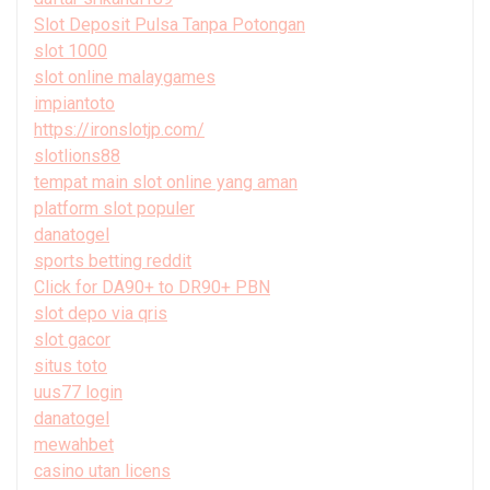
Slot Deposit Pulsa Tanpa Potongan
slot 1000
slot online malaygames
impiantoto
https://ironslotjp.com/
slotlions88
tempat main slot online yang aman
platform slot populer
danatogel
sports betting reddit
Click for DA90+ to DR90+ PBN
slot depo via qris
slot gacor
situs toto
uus77 login
danatogel
mewahbet
casino utan licens