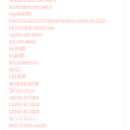
bookmaker non aams
pasukan88
mejores casinos internacionales online en 2026
best online casino uae
casino non aams
siti non aams
receh88
togel88
hfm indonesia
api22
PAPA88
apidewa daftar
ปิดโพรงบ้าน
casino en ligne
casino en ligne
casino en ligne
ネットカジノ
best crypto casino