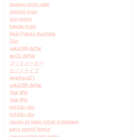
кракен onion сайт
gsnslot login
slot online
bandar togel
Real Pokies Australia
Slot
suka288 daftar
api22 daftar
ブックメーカー
カジノライブ
layarkaca21
suka288 daftar
Yaar Win
Yaar Win
hút bồn cầu
hút bồn cầu
casino en ligne retrait instantané
paris sportif tennis
casino online non aams