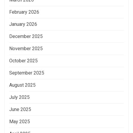
February 2026
January 2026
December 2025
November 2025
October 2025
September 2025
August 2025
July 2025
June 2025
May 2025