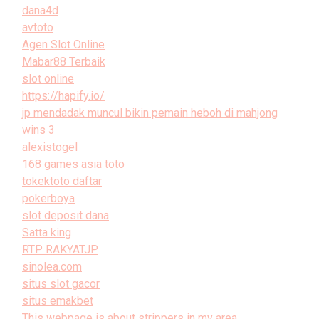
dana4d
avtoto
Agen Slot Online
Mabar88 Terbaik
slot online
https://hapify.io/
jp mendadak muncul bikin pemain heboh di mahjong
wins 3
alexistogel
168 games asia toto
tokektoto daftar
pokerboya
slot deposit dana
Satta king
RTP RAKYATJP
sinolea.com
situs slot gacor
situs emakbet
This webpage is about strippers in my area