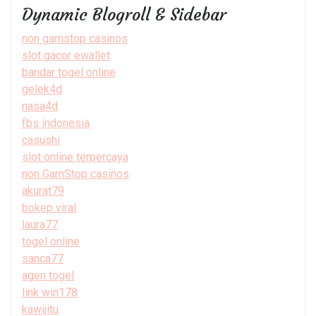
Dynamic Blogroll & Sidebar
non gamstop casinos
slot gacor ewallet
bandar togel online
gelek4d
nasa4d
fbs indonesia
casushi
slot online terpercaya
non GamStop casinos
akurat79
bokep viral
laura77
togel online
sanca77
agen togel
link win178
kawijitu