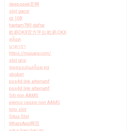
deepseek官网
slot gacor
gt 108
hantam789 daftar
欧易OKX官方平台,欧易,OKX
สล็อต
บาคาร่า
https://mujuara.com/
slot qris
ทดลองเล่นสล็อต pg
sbobet
pos4d link alternatif
pos4d link alternatif
Siti non AAMS
elenco casino non AAMS
toto slot
Situs Slot
WhatsApp网页
situs baru hari ini