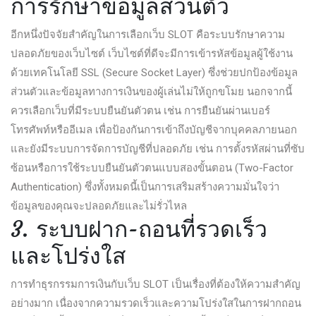
การรักษาข้อมูลส่วนตัว
อีกหนึ่งปัจจัยสำคัญในการเลือกเว็บ SLOT คือระบบรักษาความ
ปลอดภัยของเว็บไซต์ เว็บไซต์ที่ดีจะมีการเข้ารหัสข้อมูลผู้ใช้งาน
ด้วยเทคโนโลยี SSL (Secure Socket Layer) ซึ่งช่วยปกป้องข้อมูล
ส่วนตัวและข้อมูลทางการเงินของผู้เล่นไม่ให้ถูกขโมย นอกจากนี้
ควรเลือกเว็บที่มีระบบยืนยันตัวตน เช่น การยืนยันผ่านเบอร์
โทรศัพท์หรืออีเมล เพื่อป้องกันการเข้าถึงบัญชีจากบุคคลภายนอก
และยังมีระบบการจัดการบัญชีที่ปลอดภัย เช่น การตั้งรหัสผ่านที่ซับ
ซ้อนหรือการใช้ระบบยืนยันตัวตนแบบสองขั้นตอน (Two-Factor
Authentication) ซึ่งทั้งหมดนี้เป็นการเสริมสร้างความมั่นใจว่า
ข้อมูลของคุณจะปลอดภัยและไม่รั่วไหล
3. ระบบฝาก-ถอนที่รวดเร็ว
และโปร่งใส
การทำธุรกรรมการเงินกับเว็บ SLOT เป็นเรื่องที่ต้องให้ความสำคัญ
อย่างมาก เนื่องจากความรวดเร็วและความโปร่งใสในการฝากถอน