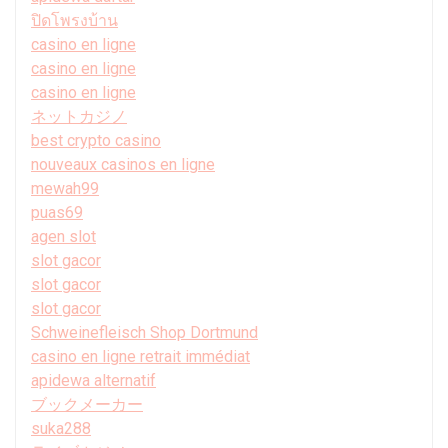
ปิดโพรงบ้าน
casino en ligne
casino en ligne
casino en ligne
ネットカジノ
best crypto casino
nouveaux casinos en ligne
mewah99
puas69
agen slot
slot gacor
slot gacor
slot gacor
Schweinefleisch Shop Dortmund
casino en ligne retrait immédiat
apidewa alternatif
ブックメーカー
suka288