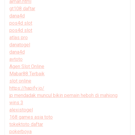
ajman.html
gt108 daftar
dana4d
pos4d slot
pos4d slot
atlas pro
danatogel
dana4d
avtoto
Agen Slot Online
Mabar88 Terbaik
slot online
https://hapify.io/
jp mendadak muncul bikin pemain heboh di mahjong
wins 3
alexistogel
168 games asia toto
tokektoto daftar
pokerboya