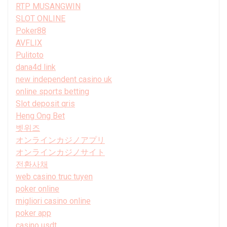
RTP MUSANGWIN
SLOT ONLINE
Poker88
AVFLIX
Pulitoto
dana4d link
new independent casino uk
online sports betting
Slot deposit qris
Heng Ong Bet
벳위즈
オンラインカジノアプリ
オンラインカジノサイト
전환사채
web casino truc tuyen
poker online
migliori casino online
poker app
casino usdt