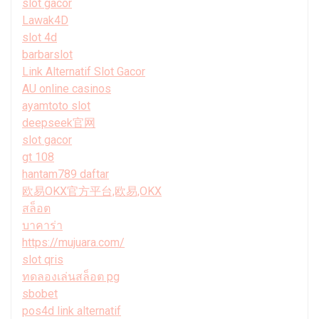
slot gacor
Lawak4D
slot 4d
barbarslot
Link Alternatif Slot Gacor
AU online casinos
ayamtoto slot
deepseek官网
slot gacor
gt 108
hantam789 daftar
欧易OKX官方平台,欧易,OKX
สล็อต
บาคาร่า
https://mujuara.com/
slot qris
ทดลองเล่นสล็อต pg
sbobet
pos4d link alternatif