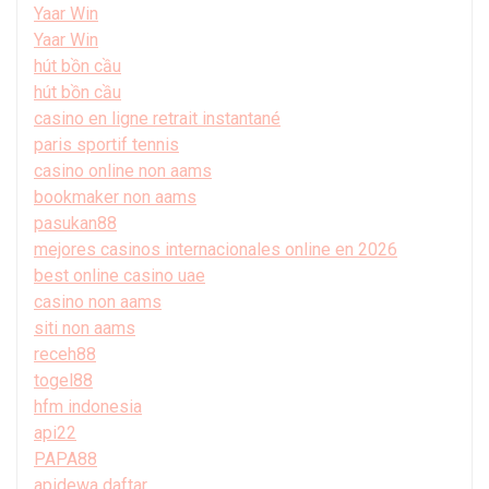
Yaar Win
Yaar Win
hút bồn cầu
hút bồn cầu
casino en ligne retrait instantané
paris sportif tennis
casino online non aams
bookmaker non aams
pasukan88
mejores casinos internacionales online en 2026
best online casino uae
casino non aams
siti non aams
receh88
togel88
hfm indonesia
api22
PAPA88
apidewa daftar