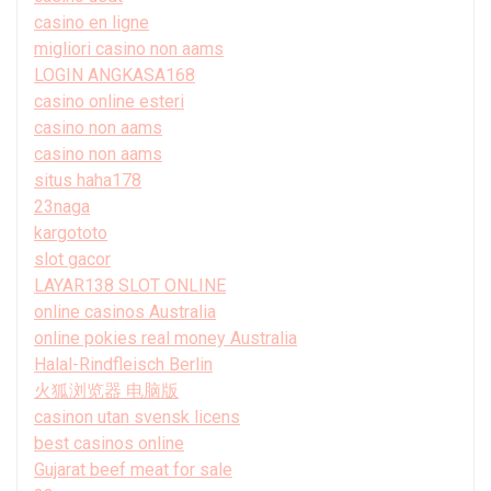
casino en ligne
migliori casino non aams
LOGIN ANGKASA168
casino online esteri
casino non aams
casino non aams
situs haha178
23naga
kargototo
slot gacor
LAYAR138 SLOT ONLINE
online casinos Australia
online pokies real money Australia
Halal-Rindfleisch Berlin
火狐浏览器 电脑版
casinon utan svensk licens
best casinos online
Gujarat beef meat for sale