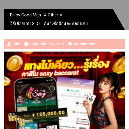
»
»
Enjoy Good Man
Other
วิธีเลือกเว็บ SLOT ที่น่าเชื่อถือและปลอดภัย
bilal
September 30, 2025
0 Comments