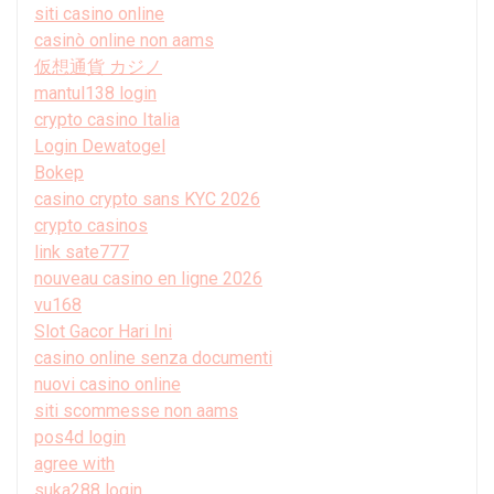
siti casino online
casinò online non aams
仮想通貨 カジノ
mantul138 login
crypto casino Italia
Login Dewatogel
Bokep
casino crypto sans KYC 2026
crypto casinos
link sate777
nouveau casino en ligne 2026
vu168
Slot Gacor Hari Ini
casino online senza documenti
nuovi casino online
siti scommesse non aams
pos4d login
agree with
suka288 login