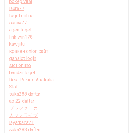
bokep viral
laura77
togel online
sanca77
agen togel
link win178
kawijitu
кракен onion сайт
gsnslot login
slot online
bandar togel
Real Pokies Australia
Slot
suka288 daftar
api22 daftar
ブックメーカー
カジノライブ
layarkaca21
suka288 daftar