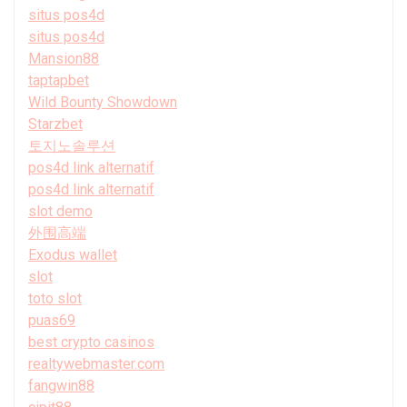
situs pos4d
situs pos4d
Mansion88
taptapbet
Wild Bounty Showdown
Starzbet
토지노솔루션
pos4d link alternatif
pos4d link alternatif
slot demo
外围高端
Exodus wallet
slot
toto slot
puas69
best crypto casinos
realtywebmaster.com
fangwin88