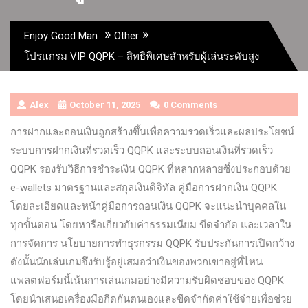
»
»
Enjoy Good Man
Other
โปรแกรม VIP QQPK – สิทธิพิเศษสำหรับผู้เล่นระดับสูง
Alex
October 11, 2025
0 Comments
การฝากและถอนเงินถูกสร้างขึ้นเพื่อความรวดเร็วและผลประโยชน์
ระบบการฝากเงินที่รวดเร็ว QQPK และระบบถอนเงินที่รวดเร็ว
QQPK รองรับวิธีการชําระเงิน QQPK ที่หลากหลายซึ่งประกอบด้วย
e-wallets มาตรฐานและสกุลเงินดิจิทัล คู่มือการฝากเงิน QQPK
โดยละเอียดและหน้าคู่มือการถอนเงิน QQPK จะแนะนําบุคคลใน
ทุกขั้นตอน โดยหารือเกี่ยวกับค่าธรรมเนียม ขีดจํากัด และเวลาใน
การจัดการ นโยบายการทําธุรกรรม QQPK รับประกันการเปิดกว้าง
ดังนั้นนักเล่นเกมจึงรับรู้อยู่เสมอว่าเงินของพวกเขาอยู่ที่ไหน
แพลตฟอร์มนี้เน้นการเล่นเกมอย่างมีความรับผิดชอบของ QQPK
โดยนําเสนอเครื่องมือกีดกันตนเองและขีดจํากัดค่าใช้จ่ายเพื่อช่วย