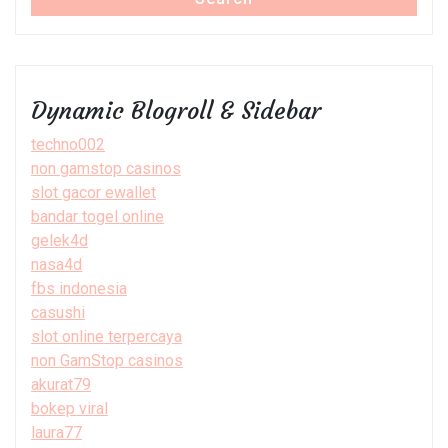
Dynamic Blogroll & Sidebar
techno002
non gamstop casinos
slot gacor ewallet
bandar togel online
gelek4d
nasa4d
fbs indonesia
casushi
slot online terpercaya
non GamStop casinos
akurat79
bokep viral
laura77