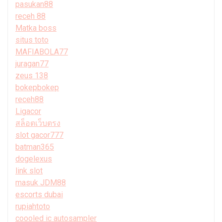
pasukan88
receh 88
Matka boss
situs toto
MAFIABOLA77
juragan77
zeus 138
bokepbokep
receh88
Ligacor
สล็อตเว็บตรง
slot gacor777
batman365
dogelexus
link slot
masuk JDM88
escorts dubai
rupiahtoto
coooled ic autosampler