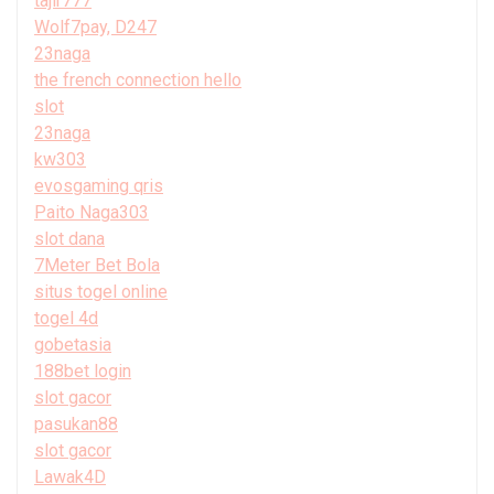
tajir777
Wolf7pay, D247
23naga
the french connection hello
slot
23naga
kw303
evosgaming qris
Paito Naga303
slot dana
7Meter Bet Bola
situs togel online
togel 4d
gobetasia
188bet login
slot gacor
pasukan88
slot gacor
Lawak4D