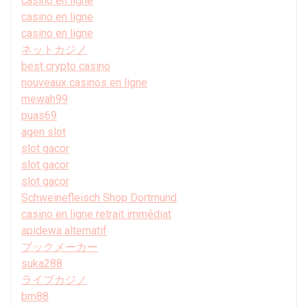
casino en ligne
casino en ligne
casino en ligne
ネットカジノ
best crypto casino
nouveaux casinos en ligne
mewah99
puas69
agen slot
slot gacor
slot gacor
slot gacor
Schweinefleisch Shop Dortmund
casino en ligne retrait immédiat
apidewa alternatif
ブックメーカー
suka288
ライブカジノ
bm88