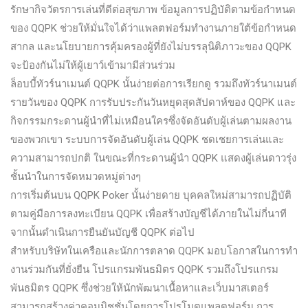
รักษากิจวัตรการเล่นที่ดีต่อสุขภาพ ข้อมูลการปฏิบัติตามข้อกําหนด
ของ QQPK ช่วยให้มั่นใจได้ว่าแพลตฟอร์มทํางานภายใต้ข้อกําหนด
สากล และนโยบายการคุ้มครองผู้ที่ยังไม่บรรลุนิติภาวะของ QQPK
จะป้องกันไม่ให้ผู้เยาว์เข้ามามีส่วนร่วม
ล็อบบี้ทัวร์นาเมนต์ QQPK นั้นง่ายต่อการเรียกดู รวมถึงทัวร์นาเมนต์
รายวันของ QQPK การรับประกันวันหยุดสุดสัปดาห์ของ QQPK และ
กิจกรรมกระดานผู้นําที่ไม่เหมือนใครซึ่งจัดอันดับผู้เล่นตามผลงาน
ของพวกเขา ระบบการจัดอันดับผู้เล่น QQPK ชดเชยการเล่นและ
ความสามารถปกติ ในขณะที่กระดานผู้นํา QQPK แสดงผู้เล่นดาวรุ่ง
ชั้นนําในการจัดหมวดหมู่ต่างๆ
การเริ่มต้นบน QQPK Poker นั้นง่ายดาย บุคคลใหม่สามารถปฏิบัติ
ตามคู่มือการลงทะเบียน QQPK เพื่อสร้างบัญชีได้ภายในไม่กี่นาที
จากนั้นดําเนินการยืนยันบัญชี QQPK ต่อไป
สําหรับบริษัทในเครือและนักการตลาด QQPK มอบโอกาสในการทํา
งานร่วมกันที่ยั่งยืน โปรแกรมพันธมิตร QQPK รวมถึงโปรแกรม
พันธมิตร QQPK ซึ่งช่วยให้นักพัฒนาเนื้อหาและเว็บมาสเตอร์
สามารถสร้างค่าคอมมิชชั่นโดยการโปรโมตแพลตฟอร์ม การ