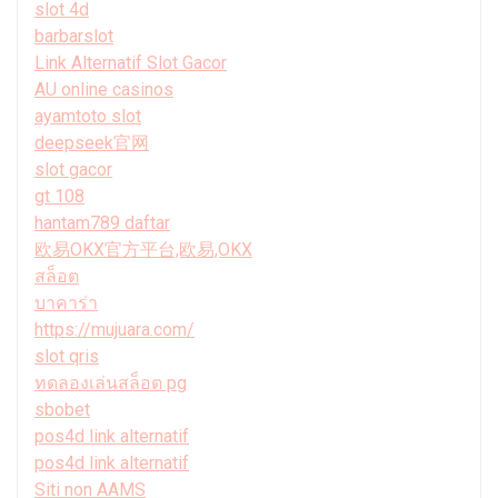
slot 4d
barbarslot
Link Alternatif Slot Gacor
AU online casinos
ayamtoto slot
deepseek官网
slot gacor
gt 108
hantam789 daftar
欧易OKX官方平台,欧易,OKX
สล็อต
บาคาร่า
https://mujuara.com/
slot qris
ทดลองเล่นสล็อต pg
sbobet
pos4d link alternatif
pos4d link alternatif
Siti non AAMS