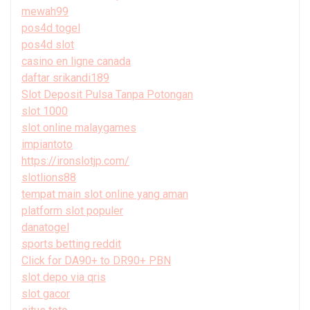
mewah99
pos4d togel
pos4d slot
casino en ligne canada
daftar srikandi189
Slot Deposit Pulsa Tanpa Potongan
slot 1000
slot online malaygames
impiantoto
https://ironslotjp.com/
slotlions88
tempat main slot online yang aman
platform slot populer
danatogel
sports betting reddit
Click for DA90+ to DR90+ PBN
slot depo via qris
slot gacor