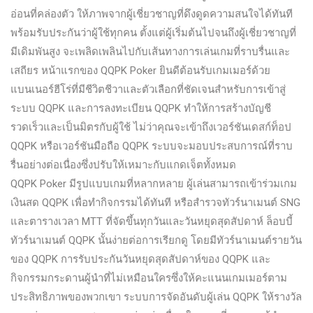
อ่อนที่คล่องตัว ให้ภาพจากผู้เชี่ยวชาญที่ดึงดูดความสนใจได้ทันที
พร้อมรับประกันว่าผู้ใช้ทุกคน ตั้งแต่ผู้เริ่มต้นไปจนถึงผู้เชี่ยวชาญที่
มีเดิมพันสูง จะเพลิดเพลินไปกับเส้นทางการเล่นเกมที่ราบรื่นและ
เสถียร หน้าแรกของ QQPK Poker ยินดีต้อนรับเกมเมอร์ด้วย
แบนเนอร์ฮีโร่ที่มีชีวิตชีวาและตัวเลือกที่ชัดเจนสําหรับการเข้าสู่
ระบบ QQPK และการลงทะเบียน QQPK ทําให้การสร้างบัญชี
รวดเร็วและเป็นมิตรกับผู้ใช้ ไม่ว่าคุณจะเข้าถึงเวอร์ชันเดสก์ท็อป
QQPK หรือเวอร์ชันมือถือ QQPK ระบบจะมอบประสบการณ์ที่ราบ
รื่นอย่างต่อเนื่องซึ่งปรับให้เหมาะกับแกดเจ็ตทั้งหมด
QQPK Poker มีรูปแบบเกมที่หลากหลาย ผู้เล่นสามารถเข้าร่วมเกม
เงินสด QQPK เพื่อทํากิจกรรมได้ทันที หรือสํารวจทัวร์นาเมนต์ SNG
และตารางเวลา MTT ที่จัดขึ้นทุกวันและวันหยุดสุดสัปดาห์ ล็อบบี้
ทัวร์นาเมนต์ QQPK นั้นง่ายต่อการเรียกดู โดยมีทัวร์นาเมนต์รายวัน
ของ QQPK การรับประกันวันหยุดสุดสัปดาห์ของ QQPK และ
กิจกรรมกระดานผู้นําที่ไม่เหมือนใครซึ่งให้คะแนนเกมเมอร์ตาม
ประสิทธิภาพของพวกเขา ระบบการจัดอันดับผู้เล่น QQPK ให้รางวัล