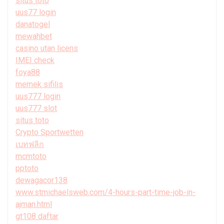
situs toto
uus77 login
danatogel
mewahbet
casino utan licens
IMEI check
foya88
memek sifilis
uus777 login
uus777 slot
situs toto
Crypto Sportwetten
เบทฟลิก
mcmtoto
pptoto
dewagacor138
www.stmichaelsweb.com/4-hours-part-time-job-in-
ajman.html
gt108 daftar