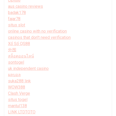
cipit88
aus casino reviews
badak178
fajar78
situs slot
online casino with no verification
casinos that don't need verification
Xổ Số QS88
外围
สล็อตออนไลน์
sontogel
uk independent casino
ผลบอล
suka288 link
WOW388
Clash Verge
situs togel
mantul138
LINK LTDTOTO