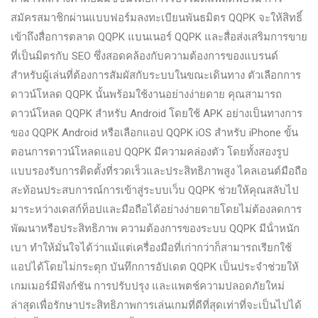
สมัครสมาชิกผ่านแบบฟอร์มลงทะเบียนพันธมิตร QQPK จะให้สิทธิ์
เข้าถึงสื่อการตลาด QQPK แบนเนอร์ QQPK และสื่อส่งเสริมการขาย
ที่เป็นมิตรกับ SEO ซึ่งสอดคล้องกับความต้องการของแบรนด์
สําหรับผู้เล่นที่ต้องการสัมผัสกับระบบในขณะเดินทาง ตัวเลือกการ
ดาวน์โหลด QQPK นั้นพร้อมใช้งานอย่างง่ายดาย คุณสามารถ
ดาวน์โหลด QQPK สําหรับ Android โดยใช้ APK อย่างเป็นทางการ
ของ QQPK Android หรือเลือกแอป QQPK iOS สําหรับ iPhone ขั้น
ตอนการดาวน์โหลดแอป QQPK มีความคล่องตัว โดยทั้งสองรูป
แบบรองรับการติดตั้งที่รวดเร็วและประสิทธิภาพสูง ไคลเอนต์มือถือ
สะท้อนประสบการณ์การเข้าสู่ระบบเว็บ QQPK ช่วยให้คุณสลับไป
มาระหว่างเดสก์ท็อปและมือถือได้อย่างง่ายดายโดยไม่ต้องลดการ
พัฒนาหรือประสิทธิภาพ ความต้องการของระบบ QQPK มีน้ําหนัก
เบา ทําให้มั่นใจได้ว่าแม้แต่เครื่องมือที่เก่ากว่าก็สามารถเรียกใช้
แอปได้โดยไม่กระตุก บันทึกการอัปเดต QQPK เป็นประจําช่วยให้
เกมเมอร์มีฟังก์ชัน การปรับปรุง และแพตช์ความปลอดภัยใหม่
ล่าสุดเพื่อรักษาประสิทธิภาพการเล่นเกมที่ดีที่สุดเท่าที่จะเป็นไปได้