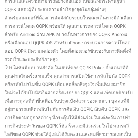
การเล่นและความสามารถอย่างต่อเนื่อง ในขณะที่กระดานผู้นํา
QQPK แสดงผู้ที่ประสบความสําเร็จสูงสุดในกลุ่มต่างๆ
สําหรับเกมเมอร์ที่ต้องการสัมผัสกับระบบในขณะเดินทางมีตัวเลือก
การดาวน์โหลด QQPK พร้อมให้ คุณสามารถดาวน์โหลด QQPK
สําหรับ Android ผ่าน APK อย่างเป็นทางการของ QQPK Android
หรือเลือกแอป QQPK iOS สําหรับ iPhone กระบวนการดาวน์โหลด
แอป QQPK มีความคล่องตัว โดยทั้งสองเวอร์ชันรองรับการติดตั้งที่
รวดเร็วและประสิทธิภาพสูง
โปรโมชั่นมีบทบาทสําคัญในเสน่ห์ของ QQPK Poker ตั้งแต่นาทีที่
คุณฝากเงินครั้งแรกเสร็จ คุณสามารถเปิดใช้งานรหัสโบนัส QQPK
หรือรหัสโปรโมชั่น QQPK เพื่อปลดล็อกสิ่งจูงใจเพิ่มเติม สมาชิก
ใหม่จะได้รับโบนัสเงินฝากครั้งแรกของ QQPK และแพ็คเกจต้อนรับ
เพื่อการกุศลที่ทําขึ้นเพื่อปรับปรุงแบ๊งค์แรกของพวกเขา บุคคลที่มี
อยู่สามารถเพลิดเพลินไปกับการคืนเงิน QQPK, เงินคืน QQPK และ
ภารกิจตามฤดูกาลต่างๆ ที่กระตุ้นให้มีส่วนร่วมในแต่ละวัน การทํา
ภารกิจประจําวันของ QQPK ให้เสร็จและมีส่วนร่วมในโปรแกรมวี
ไอพีของ QQPK ช่วยให้ผู้เล่นได้รับคะแนนสะสมที่สามารถแลกเป็น