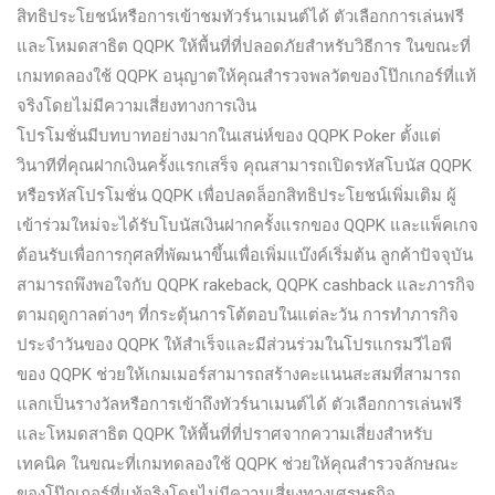
สิทธิประโยชน์หรือการเข้าชมทัวร์นาเมนต์ได้ ตัวเลือกการเล่นฟรี
และโหมดสาธิต QQPK ให้พื้นที่ที่ปลอดภัยสําหรับวิธีการ ในขณะที่
เกมทดลองใช้ QQPK อนุญาตให้คุณสํารวจพลวัตของโป๊กเกอร์ที่แท้
จริงโดยไม่มีความเสี่ยงทางการเงิน
โปรโมชั่นมีบทบาทอย่างมากในเสน่ห์ของ QQPK Poker ตั้งแต่
วินาทีที่คุณฝากเงินครั้งแรกเสร็จ คุณสามารถเปิดรหัสโบนัส QQPK
หรือรหัสโปรโมชั่น QQPK เพื่อปลดล็อกสิทธิประโยชน์เพิ่มเติม ผู้
เข้าร่วมใหม่จะได้รับโบนัสเงินฝากครั้งแรกของ QQPK และแพ็คเกจ
ต้อนรับเพื่อการกุศลที่พัฒนาขึ้นเพื่อเพิ่มแบ๊งค์เริ่มต้น ลูกค้าปัจจุบัน
สามารถพึงพอใจกับ QQPK rakeback, QQPK cashback และภารกิจ
ตามฤดูกาลต่างๆ ที่กระตุ้นการโต้ตอบในแต่ละวัน การทําภารกิจ
ประจําวันของ QQPK ให้สําเร็จและมีส่วนร่วมในโปรแกรมวีไอพี
ของ QQPK ช่วยให้เกมเมอร์สามารถสร้างคะแนนสะสมที่สามารถ
แลกเป็นรางวัลหรือการเข้าถึงทัวร์นาเมนต์ได้ ตัวเลือกการเล่นฟรี
และโหมดสาธิต QQPK ให้พื้นที่ที่ปราศจากความเสี่ยงสําหรับ
เทคนิค ในขณะที่เกมทดลองใช้ QQPK ช่วยให้คุณสํารวจลักษณะ
ของโป๊กเกอร์ที่แท้จริงโดยไม่มีความเสี่ยงทางเศรษฐกิจ