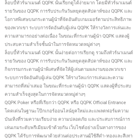
ล็อบบี้ทัวร์นาเมนต์ QQPK นั้นเรียกดูได้ง่ายมาก โดยมีทัวร์นาเมนต์
รายวันของ QQPK การรับประกันวันหยุดสุดสัปดาห์ของ QQPK และ
โอกาสพิเศษบนกระดานผู้นําที่จัดอันดับเกมเมอร์ตามประสิทธิภาพ
ของพวกเขา ระบบการจัดอันดับผู้เล่น QQPK ให้รางวัลการเล่นและ
ความสามารถอย่างต่อเนื่อง ในขณะที่กระดานผู้นํา QQPK แสดงผู้
ประสบความสําเร็จชั้นนําในการจัดหมวดหมู่ต่างๆ
ล็อบบี้ทัวร์นาเมนต์ QQPK นั้นง่ายต่อการเรียกดู รวมถึงทัวร์นาเมนต์
รายวันของ QQPK การรับประกันวันหยุดสุดสัปดาห์ของ QQPK และ
กิจกรรมกระดานผู้นําพิเศษที่จัดให้ผู้เล่นตามผลงานของพวกเขา
ระบบการจัดอันดับผู้เล่น QQPK ให้รางวัลแก่การเล่นและความ
สามารถที่สม่ําเสมอ ในขณะที่กระดานผู้นํา QQPK แสดงผู้ที่ประสบ
ความสําเร็จสูงสุดในการจัดหมวดหมู่ต่างๆ
QQPK Poker หรือที่เรียกว่า QQPK หรือ QQPK Official Entrance
โดดเด่นในฐานะโป๊กเกอร์ออนไลน์ยุคใหม่และแพลตฟอร์มความ
บันเทิงที่รวมความเรียบง่าย ความปลอดภัย และประสบการณ์การ
เล่นเกมระดับพรีเมียมเข้าด้วยกัน เว็บไซต์อย่างเป็นทางการของ
QQPK ได้รับการพัฒนาด้วยส่วนต่อประสานผู้ใช้สีดํา-ทองและสีเทา