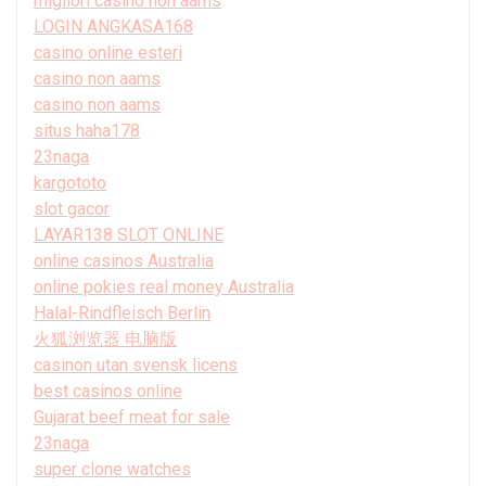
migliori casino non aams
LOGIN ANGKASA168
casino online esteri
casino non aams
casino non aams
situs haha178
23naga
kargototo
slot gacor
LAYAR138 SLOT ONLINE
online casinos Australia
online pokies real money Australia
Halal-Rindfleisch Berlin
火狐浏览器 电脑版
casinon utan svensk licens
best casinos online
Gujarat beef meat for sale
23naga
super clone watches