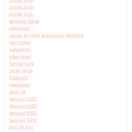
pos4d login
pos4d login
pos4d login
apidewa daftar
petirgacor
casino en ligne avec bonus Belgique
slot online
sungaitoto
situs togel
Sumsel toto
clash verge
Sildenafil
macauslot
depo 5k
deposit 5000
deposit 5000
deposit 5000
deposit 5000
bro178 slot