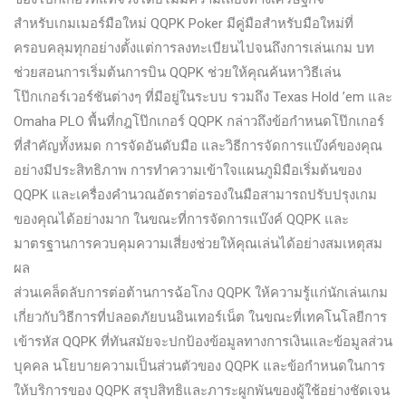
สําหรับเกมเมอร์มือใหม่ QQPK Poker มีคู่มือสําหรับมือใหม่ที่
ครอบคลุมทุกอย่างตั้งแต่การลงทะเบียนไปจนถึงการเล่นเกม บท
ช่วยสอนการเริ่มต้นการบิน QQPK ช่วยให้คุณค้นหาวิธีเล่น
โป๊กเกอร์เวอร์ชันต่างๆ ที่มีอยู่ในระบบ รวมถึง Texas Hold ’em และ
Omaha PLO พื้นที่กฎโป๊กเกอร์ QQPK กล่าวถึงข้อกําหนดโป๊กเกอร์
ที่สําคัญทั้งหมด การจัดอันดับมือ และวิธีการจัดการแบ๊งค์ของคุณ
อย่างมีประสิทธิภาพ การทําความเข้าใจแผนภูมิมือเริ่มต้นของ
QQPK และเครื่องคํานวณอัตราต่อรองในมือสามารถปรับปรุงเกม
ของคุณได้อย่างมาก ในขณะที่การจัดการแบ๊งค์ QQPK และ
มาตรฐานการควบคุมความเสี่ยงช่วยให้คุณเล่นได้อย่างสมเหตุสม
ผล
ส่วนเคล็ดลับการต่อต้านการฉ้อโกง QQPK ให้ความรู้แก่นักเล่นเกม
เกี่ยวกับวิธีการที่ปลอดภัยบนอินเทอร์เน็ต ในขณะที่เทคโนโลยีการ
เข้ารหัส QQPK ที่ทันสมัยจะปกป้องข้อมูลทางการเงินและข้อมูลส่วน
บุคคล นโยบายความเป็นส่วนตัวของ QQPK และข้อกําหนดในการ
ให้บริการของ QQPK สรุปสิทธิและภาระผูกพันของผู้ใช้อย่างชัดเจน