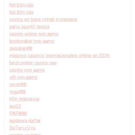
hút bồn cầu
hút bồn cầu
casino en ligne retrait instantané
paris sportif tennis
casino online non aams
bookmaker non aams
pasukan88
mejores casinos internacionales online en 2026
best online casino uae
casino non aams
siti non aams
receh88
togel88
hfm indonesia
api22
PAPA88
apidewa daftar
ปิดโพรงบ้าน