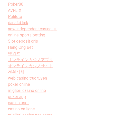
Poker88
AVFLIX
Pulitoto
dana4d link
new independent casino uk
online sports betting
Slot deposit qris
Heng Ong Bet
벳위즈
オンラインカジノアプリ
オンラインカジノサイト
전환사채
web casino truc tuyen
poker online
migliori casino online
poker app
casino usdt
casino en ligne