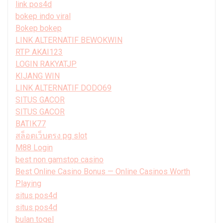
link pos4d
bokep indo viral
Bokep bokep
LINK ALTERNATIF BEWOKWIN
RTP AKAI123
LOGIN RAKYATJP
KIJANG WIN
LINK ALTERNATIF DODO69
SITUS GACOR
SITUS GACOR
BATIK77
สล็อตเว็บตรง pg slot
M88 Login
best non gamstop casino
Best Online Casino Bonus — Online Casinos Worth
Playing
situs pos4d
situs pos4d
bulan togel