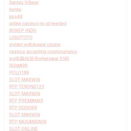
Santa’s Village
hentai
pos4d
online casinos no id needed
BOKEP INDO
LOGOTOTO
instant withdrawal casino
casinos accepting cryptocurrency
ws电脑端登录whatsapp 扫码
ROMA99
POLO188
SLOT MAXWIN
RTP TERONG123
SLOT MAXWIN
RTP PREMAN69
RTP DODO69
SLOT MAXWIN
RTP MUSANGWIN
SLOT ONLINE