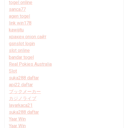
togel online
sanca77
agen togel
link win178
kawijitu
кракен onion сайт
gsnslot login
slot online
bandar togel
Real Pokies Australia
Slot
suka288 daftar
api22 daftar
ブックメーカー
カジノライブ
layarkaca21
suka288 daftar
Yaar Win
Yaar Win