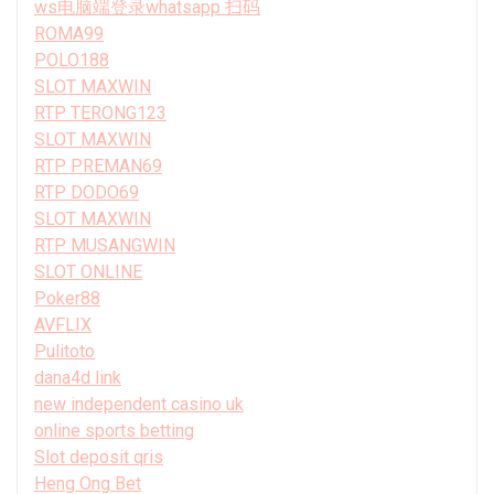
ws电脑端登录whatsapp 扫码
ROMA99
POLO188
SLOT MAXWIN
RTP TERONG123
SLOT MAXWIN
RTP PREMAN69
RTP DODO69
SLOT MAXWIN
RTP MUSANGWIN
SLOT ONLINE
Poker88
AVFLIX
Pulitoto
dana4d link
new independent casino uk
online sports betting
Slot deposit qris
Heng Ong Bet