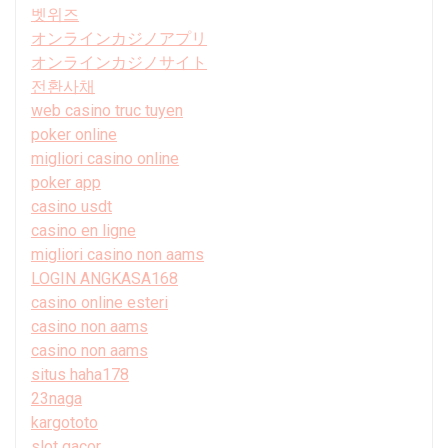
벳위즈
オンラインカジノアプリ
オンラインカジノサイト
전환사채
web casino truc tuyen
poker online
migliori casino online
poker app
casino usdt
casino en ligne
migliori casino non aams
LOGIN ANGKASA168
casino online esteri
casino non aams
casino non aams
situs haha178
23naga
kargototo
slot gacor