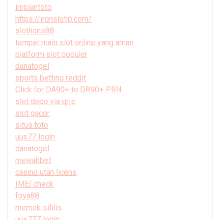
impiantoto
https://ironslotjp.com/
slotlions88
tempat main slot online yang aman
platform slot populer
danatogel
sports betting reddit
Click for DA90+ to DR90+ PBN
slot depo via qris
slot gacor
situs toto
uus77 login
danatogel
mewahbet
casino utan licens
IMEI check
foya88
memek sifilis
uus777 login