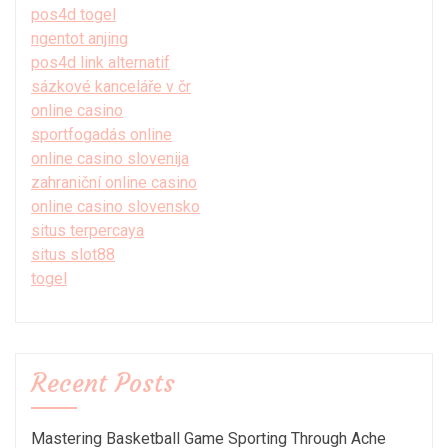
pos4d togel
ngentot anjing
pos4d link alternatif
sázkové kanceláře v čr
online casino
sportfogadás online
online casino slovenija
zahraniční online casino
online casino slovensko
situs terpercaya
situs slot88
togel
Recent Posts
Mastering Basketball Game Sporting Through Ache