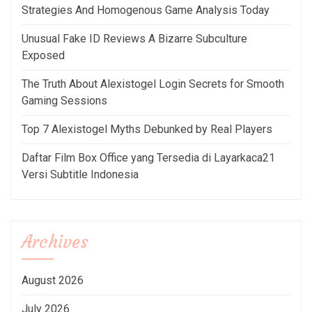
Strategies And Homogenous Game Analysis Today
Unusual Fake ID Reviews A Bizarre Subculture
Exposed
The Truth About Alexistogel Login Secrets for Smooth
Gaming Sessions
Top 7 Alexistogel Myths Debunked by Real Players
Daftar Film Box Office yang Tersedia di Layarkaca21
Versi Subtitle Indonesia
Archives
August 2026
July 2026