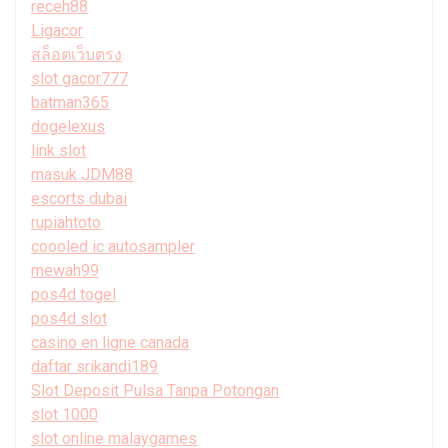
receh88
Ligacor
สล็อตเว็บตรง
slot gacor777
batman365
dogelexus
link slot
masuk JDM88
escorts dubai
rupiahtoto
coooled ic autosampler
mewah99
pos4d togel
pos4d slot
casino en ligne canada
daftar srikandi189
Slot Deposit Pulsa Tanpa Potongan
slot 1000
slot online malaygames