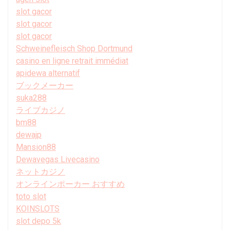
slot gacor
slot gacor
slot gacor
Schweinefleisch Shop Dortmund
casino en ligne retrait immédiat
apidewa alternatif
ブックメーカー
suka288
ライブカジノ
bm88
dewajp
Mansion88
Dewavegas Livecasino
ネットカジノ
オンラインポーカー おすすめ
toto slot
KOINSLOTS
slot depo 5k