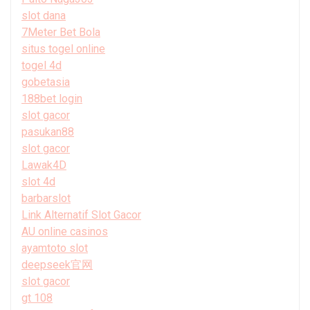
slot dana
7Meter Bet Bola
situs togel online
togel 4d
gobetasia
188bet login
slot gacor
pasukan88
slot gacor
Lawak4D
slot 4d
barbarslot
Link Alternatif Slot Gacor
AU online casinos
ayamtoto slot
deepseek官网
slot gacor
gt 108