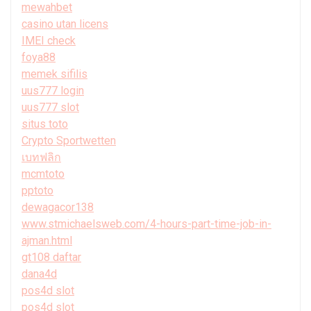
mewahbet
casino utan licens
IMEI check
foya88
memek sifilis
uus777 login
uus777 slot
situs toto
Crypto Sportwetten
เบทฟลิก
mcmtoto
pptoto
dewagacor138
www.stmichaelsweb.com/4-hours-part-time-job-in-
ajman.html
gt108 daftar
dana4d
pos4d slot
pos4d slot