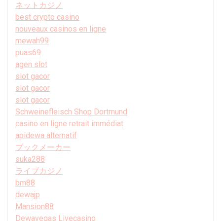
ネットカジノ
best crypto casino
nouveaux casinos en ligne
mewah99
puas69
agen slot
slot gacor
slot gacor
slot gacor
Schweinefleisch Shop Dortmund
casino en ligne retrait immédiat
apidewa alternatif
ブックメーカー
suka288
ライブカジノ
bm88
dewajp
Mansion88
Dewavegas Livecasino