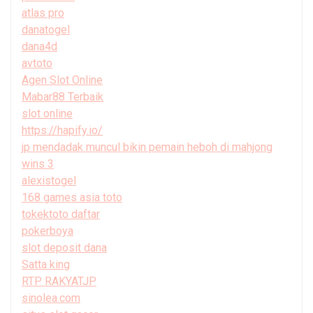
atlas pro
danatogel
dana4d
avtoto
Agen Slot Online
Mabar88 Terbaik
slot online
https://hapify.io/
jp mendadak muncul bikin pemain heboh di mahjong
wins 3
alexistogel
168 games asia toto
tokektoto daftar
pokerboya
slot deposit dana
Satta king
RTP RAKYATJP
sinolea.com