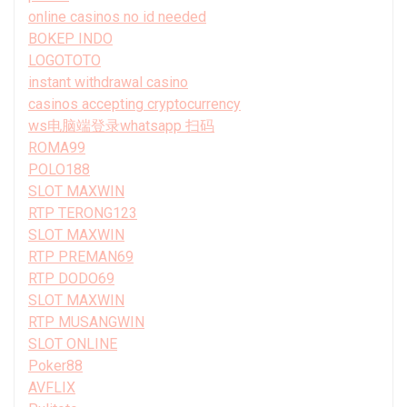
online casinos no id needed
BOKEP INDO
LOGOTOTO
instant withdrawal casino
casinos accepting cryptocurrency
ws电脑端登录whatsapp 扫码
ROMA99
POLO188
SLOT MAXWIN
RTP TERONG123
SLOT MAXWIN
RTP PREMAN69
RTP DODO69
SLOT MAXWIN
RTP MUSANGWIN
SLOT ONLINE
Poker88
AVFLIX