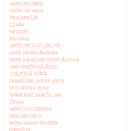
casino non aams
casino non aams
situs haha178
23naga
kargototo
slot gacor
LAYAR138 SLOT ONLINE
online casinos Australia
online pokies real money Australia
Halal-Rindfleisch Berlin
火狐浏览器 电脑版
casinon utan svensk licens
best casinos online
Gujarat beef meat for sale
23naga
super clone watches
Situs Slot Gacor
online casinos Australia
mantul138