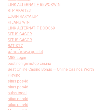
LINK ALTERNATIF BEWOKWIN
RTP AKAI123
LOGIN RAKYATJP
KIJANG WIN
LINK ALTERNATIF DODO69
SITUS GACOR
SITUS GACOR
BATIK77
สล็อตเว็บตรง pg slot
M88 Login
best non gamstop casino
Best Online Casino Bonus — Online Casinos Worth
Playing
situs pos4d
situs pos4d
bulan togel
situs pos4d
situs pos4d