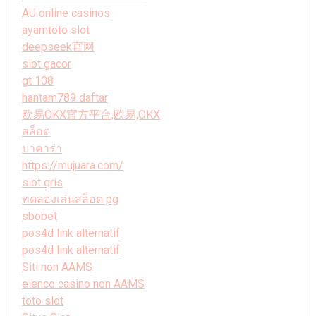
AU online casinos
ayamtoto slot
deepseek官网
slot gacor
gt 108
hantam789 daftar
欧易OKX官方平台,欧易,OKX
สล็อต
บาคาร่า
https://mujuara.com/
slot qris
ทดลองเล่นสล็อต pg
sbobet
pos4d link alternatif
pos4d link alternatif
Siti non AAMS
elenco casino non AAMS
toto slot