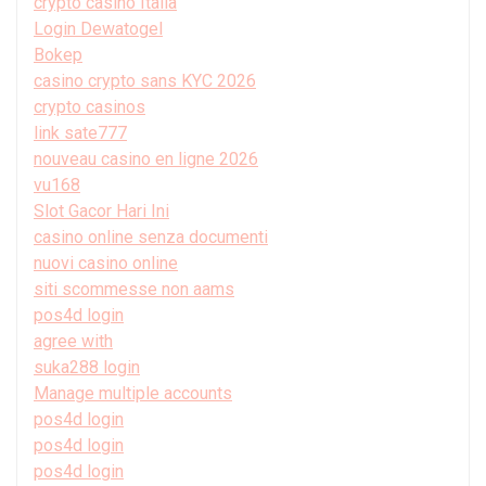
crypto casino Italia
Login Dewatogel
Bokep
casino crypto sans KYC 2026
crypto casinos
link sate777
nouveau casino en ligne 2026
vu168
Slot Gacor Hari Ini
casino online senza documenti
nuovi casino online
siti scommesse non aams
pos4d login
agree with
suka288 login
Manage multiple accounts
pos4d login
pos4d login
pos4d login