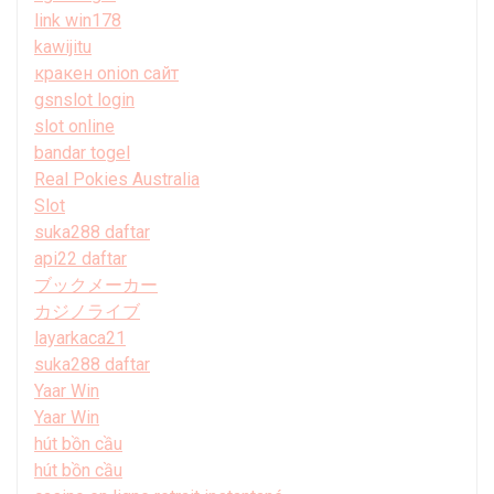
link win178
kawijitu
кракен onion сайт
gsnslot login
slot online
bandar togel
Real Pokies Australia
Slot
suka288 daftar
api22 daftar
ブックメーカー
カジノライブ
layarkaca21
suka288 daftar
Yaar Win
Yaar Win
hút bồn cầu
hút bồn cầu