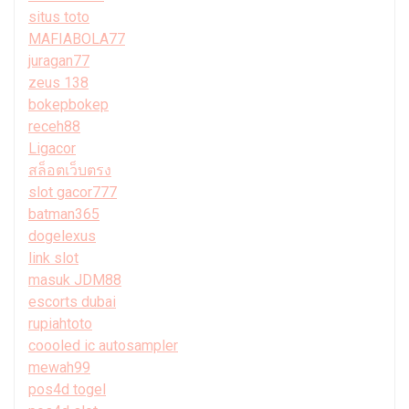
situs toto
MAFIABOLA77
juragan77
zeus 138
bokepbokep
receh88
Ligacor
สล็อตเว็บตรง
slot gacor777
batman365
dogelexus
link slot
masuk JDM88
escorts dubai
rupiahtoto
coooled ic autosampler
mewah99
pos4d togel