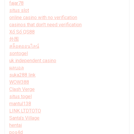
fajar78
situs slot
online casino with no verification
casinos that don't need verification
Xổ Số QS88
外围
สล็อตออนไลน์
sontogel
uk independent casino
ผลบอล
suka288 link
WOW388
Clash Verge
situs togel
mantul138
LINK LTDTOTO
Santa’s Village
hentai
pos4d