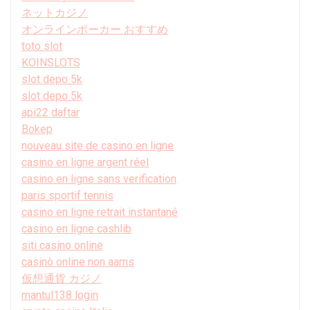
ネットカジノ
オンラインポーカー おすすめ
toto slot
KOINSLOTS
slot depo 5k
slot depo 5k
api22 daftar
Bokep
nouveau site de casino en ligne
casino en ligne argent réel
casino en ligne sans verification
paris sportif tennis
casino en ligne retrait instantané
casino en ligne cashlib
siti casino online
casinò online non aams
仮想通貨 カジノ
mantul138 login