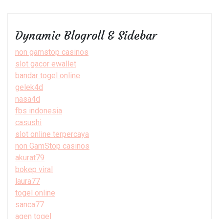
Dynamic Blogroll & Sidebar
non gamstop casinos
slot gacor ewallet
bandar togel online
gelek4d
nasa4d
fbs indonesia
casushi
slot online terpercaya
non GamStop casinos
akurat79
bokep viral
laura77
togel online
sanca77
agen togel