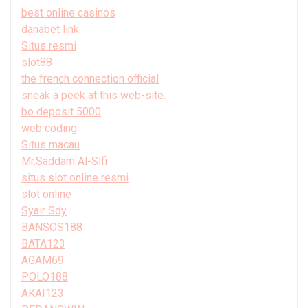
best online casinos
danabet link
Situs resmi
slot88
the french connection official
sneak a peek at this web-site.
bo deposit 5000
web coding
Situs macau
Mr.Saddam Al-Slfi
situs slot online resmi
slot online
Syair Sdy
BANSOS188
BATA123
AGAM69
POLO188
AKAI123