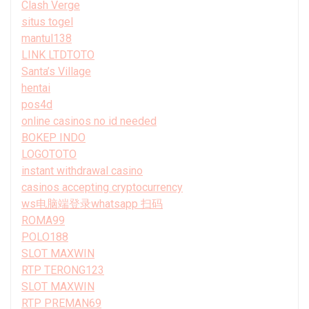
Clash Verge
situs togel
mantul138
LINK LTDTOTO
Santa’s Village
hentai
pos4d
online casinos no id needed
BOKEP INDO
LOGOTOTO
instant withdrawal casino
casinos accepting cryptocurrency
ws电脑端登录whatsapp 扫码
ROMA99
POLO188
SLOT MAXWIN
RTP TERONG123
SLOT MAXWIN
RTP PREMAN69