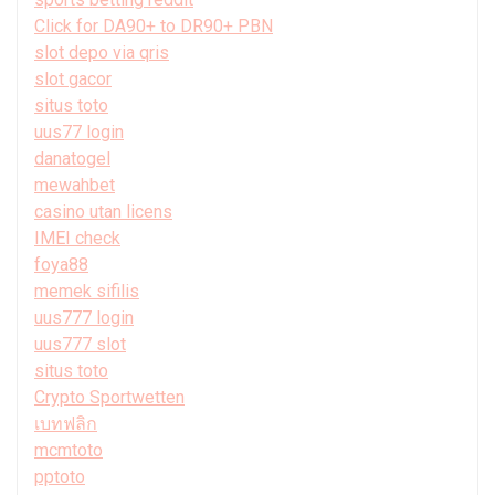
Click for DA90+ to DR90+ PBN
slot depo via qris
slot gacor
situs toto
uus77 login
danatogel
mewahbet
casino utan licens
IMEI check
foya88
memek sifilis
uus777 login
uus777 slot
situs toto
Crypto Sportwetten
เบทฟลิก
mcmtoto
pptoto