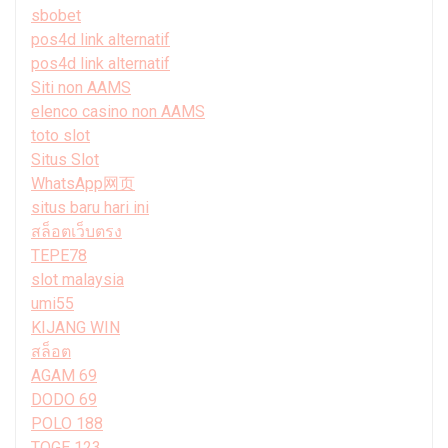
sbobet
pos4d link alternatif
pos4d link alternatif
Siti non AAMS
elenco casino non AAMS
toto slot
Situs Slot
WhatsApp网页
situs baru hari ini
สล็อตเว็บตรง
TEPE78
slot malaysia
umi55
KIJANG WIN
สล็อต
AGAM 69
DODO 69
POLO 188
TOGE 123