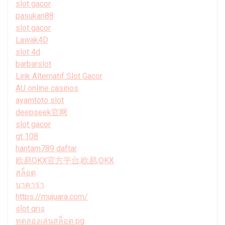
slot gacor
pasukan88
slot gacor
Lawak4D
slot 4d
barbarslot
Link Alternatif Slot Gacor
AU online casinos
ayamtoto slot
deepseek官网
slot gacor
gt 108
hantam789 daftar
欧易OKX官方平台,欧易,OKX
สล็อต
บาคาร่า
https://mujuara.com/
slot qris
ทดลองเล่นสล็อต pg