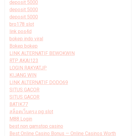
deposit 5000
deposit 5000
deposit 5000
bro178 slot
link pos4d
bokep indo viral
Bokep bokep
LINK ALTERNATIF BEWOKWIN
RTP AKAI123
LOGIN RAKYATJP
KIJANG WIN
LINK ALTERNATIF DODO69
SITUS GACOR
SITUS GACOR
BATIK77
สล็อตเว็บตรง pg slot
M88 Login
best non gamstop casino
Best Online Casino Bonus — Online Casinos Worth