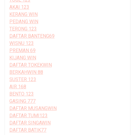
AKAI 123
KERANG WIN
PEDANG WIN
TERONG 123
DAFTAR BANTENG69
WISNU 123
PREMAN 69
KIJANG WIN
DAFTAR TOKEKWIN
BERKAHWIN 88
SUSTER 123
AIR 168
BENTO 123
GASING 777
DAFTAR MUSANGWIN
DAFTAR TUMI123
DAFTAR SINGAWIN
DAFTAR BATIK77