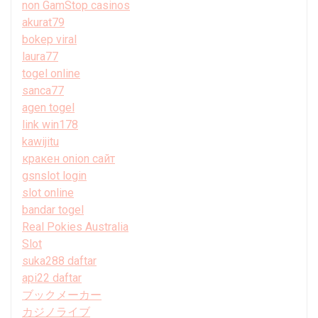
non GamStop casinos
akurat79
bokep viral
laura77
togel online
sanca77
agen togel
link win178
kawijitu
кракен onion сайт
gsnslot login
slot online
bandar togel
Real Pokies Australia
Slot
suka288 daftar
api22 daftar
ブックメーカー
カジノライブ