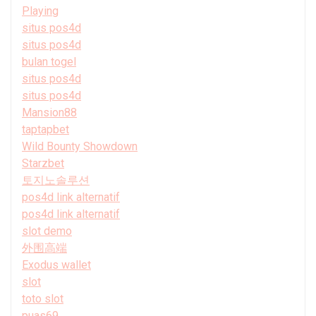
Playing
situs pos4d
situs pos4d
bulan togel
situs pos4d
situs pos4d
Mansion88
taptapbet
Wild Bounty Showdown
Starzbet
토지노솔루션
pos4d link alternatif
pos4d link alternatif
slot demo
外围高端
Exodus wallet
slot
toto slot
puas69