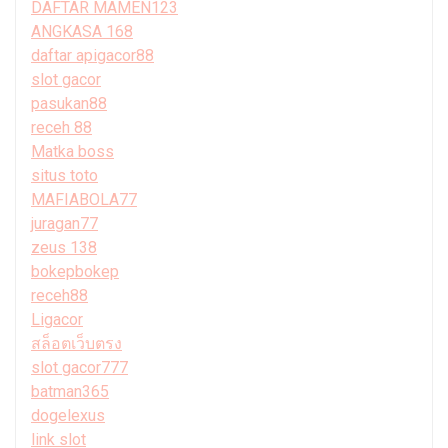
DAFTAR MAMEN123
ANGKASA 168
daftar apigacor88
slot gacor
pasukan88
receh 88
Matka boss
situs toto
MAFIABOLA77
juragan77
zeus 138
bokepbokep
receh88
Ligacor
สล็อตเว็บตรง
slot gacor777
batman365
dogelexus
link slot