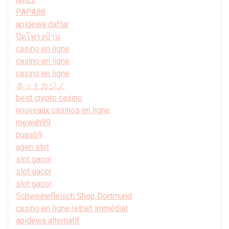
PAPA88
apidewa daftar
ปิดโพรงบ้าน
casino en ligne
casino en ligne
casino en ligne
ネットカジノ
best crypto casino
nouveaux casinos en ligne
mewah99
puas69
agen slot
slot gacor
slot gacor
slot gacor
Schweinefleisch Shop Dortmund
casino en ligne retrait immédiat
apidewa alternatif