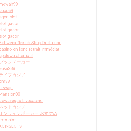
mewah99
puas69
agen slot
slot gacor
slot gacor
slot gacor
Schweinefleisch Shop Dortmund
casino en ligne retrait immédiat
apidewa alternatif
ブックメーカー
suka288
ライブカジノ
bm88
dewajp
Mansion88
Dewavegas Livecasino
ネットカジノ
オンラインポーカー おすすめ
toto slot
KOINSLOTS