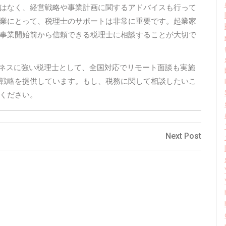
はなく、経営戦略や事業計画に関するアドバイスも行って
業にとって、税理士のサポートは非常に重要です。起業家
事業開始前から信頼できる税理士に相談することが大切で
ネスに強い税理士として、全国対応でリモート面談も実施
戦略を提供しています。もし、税務に関して相談したいこ
ください。
Next
Next Post
Post