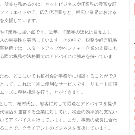
。所長を務めるのは、ネットビジネスや
IT
業界の豊富な顧
フィリエイトや
IT
、広告代理業など、幅広い業界における
を支援しています。
や
IT
業界に強い点です。近年、
IT
業界の進化は目覚まし
スの重要性を実感しています。その中で、税務や経営戦略
事務所では、スタートアップやベンチャー企業の支援にも
る際の税務や法務面でのアドバイスに強みを持っていま
ため、どこにいても植村会計事務所に相談することができ
とって、これは非常に便利なサービスです。リモート面談
ムーズに税務相談を行うことができます。
として、植村氏は、顧客に対して最適なアドバイスを提供
代理店を運営する企業に対しては、税金の効率的な支払い
いてアドバイスを行っています。また、事業の成長に合わ
ることで、クライアントのビジネスを支援しています。