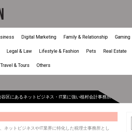
siness
Digital Marketing
Family & Relationship
Gaming
Legal & Law
Lifestyle & Fashion
Pets
Real Estate
にあるネットビジネス・IT
Travel & Tours
Others
渋谷区にあるネットビジネス・IT業に強い植村会計事務所
、ネットビジネスや
IT
業界に特化した税理士事務所とし