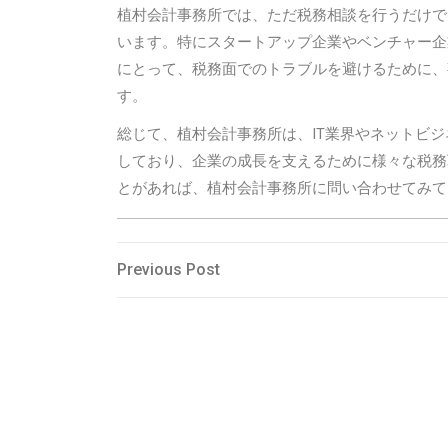
植村会計事務所では、ただ税務相談を行うだけで
います。特にスタートアップ企業やベンチャー企
にとって、税務面でのトラブルを避けるために、
す。
総じて、植村会計事務所は、
IT
業界やネットビジ
しており、企業の成長を支えるために様々な税務
とがあれば、植村会計事務所に問い合わせてみて
Post
Previous
Previous Post
Post
navigation