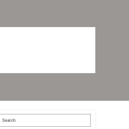
業に強い植村会計事
Search
for: