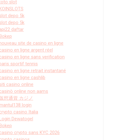
toto slot
KOINSLOTS
slot depo 5k
slot depo 5k
api22 daftar
Bokep
nouveau site de casino en ligne
casino en ligne argent réel
casino en ligne sans verification
paris sportif tennis
casino en ligne retrait instantané
casino en ligne cashlib
siti casino online
casinò online non aams
仮想通貨 カジノ
mantul138 login
crypto casino Italia
Login Dewatogel
Bokep
casino crypto sans KYC 2026
crypto casinos