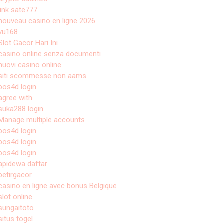
link sate777
nouveau casino en ligne 2026
vu168
Slot Gacor Hari Ini
casino online senza documenti
nuovi casino online
siti scommesse non aams
pos4d login
agree with
suka288 login
Manage multiple accounts
pos4d login
pos4d login
pos4d login
apidewa daftar
petirgacor
casino en ligne avec bonus Belgique
slot online
sungaitoto
situs togel