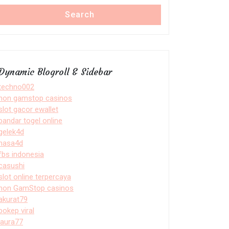
Search
Dynamic Blogroll & Sidebar
techno002
non gamstop casinos
slot gacor ewallet
bandar togel online
gelek4d
nasa4d
fbs indonesia
casushi
slot online terpercaya
non GamStop casinos
akurat79
bokep viral
laura77