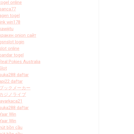
togel online
sanca77
agen togel
link win178
kawijitu
кракен onion сайт
gsnslot login
slot online
bandar togel
Real Pokies Australia
Slot
suka288 daftar
api22 daftar
ブックメーカー
カジノライブ
layarkaca21
suka288 daftar
Yaar Win
Yaar Win
hút bồn cầu
hút bồn cầu