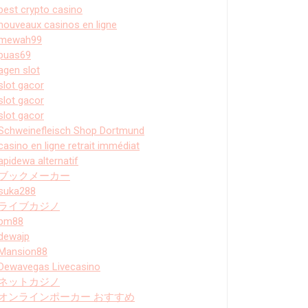
best crypto casino
nouveaux casinos en ligne
mewah99
puas69
agen slot
slot gacor
slot gacor
slot gacor
Schweinefleisch Shop Dortmund
casino en ligne retrait immédiat
apidewa alternatif
ブックメーカー
suka288
ライブカジノ
bm88
dewajp
Mansion88
Dewavegas Livecasino
ネットカジノ
オンラインポーカー おすすめ