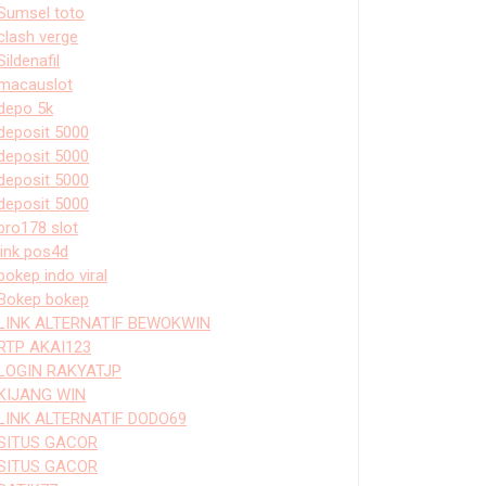
Sumsel toto
clash verge
Sildenafil
macauslot
depo 5k
deposit 5000
deposit 5000
deposit 5000
deposit 5000
bro178 slot
link pos4d
bokep indo viral
Bokep bokep
LINK ALTERNATIF BEWOKWIN
RTP AKAI123
LOGIN RAKYATJP
KIJANG WIN
LINK ALTERNATIF DODO69
SITUS GACOR
SITUS GACOR