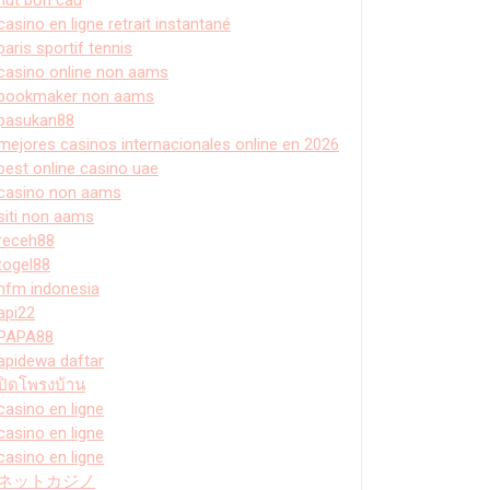
casino en ligne retrait instantané
paris sportif tennis
casino online non aams
bookmaker non aams
pasukan88
mejores casinos internacionales online en 2026
best online casino uae
casino non aams
siti non aams
receh88
togel88
hfm indonesia
api22
PAPA88
apidewa daftar
ปิดโพรงบ้าน
casino en ligne
casino en ligne
casino en ligne
ネットカジノ