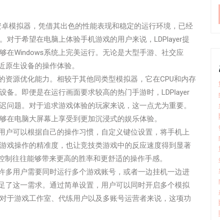
安卓模拟器，凭借其出色的性能表现和稳定的运行环境，已经
于希望在电脑上体验手机游戏的用户来说，LDPlayer提
在Windows系统上完美运行。无论是大型手游、社交应
来接近原生设备的操作体验。
优秀的资源优化能力。相较于其他同类型模拟器，它在CPU和内存
。即便是在运行画面要求较高的热门手游时，LDPlayer
迟问题。对于追求游戏体验的玩家来说，这一点尤为重要。
够在电脑大屏幕上享受到更加沉浸式的娱乐体验。
能。用户可以根据自己的操作习惯，自定义键位设置，将手机上
游戏操作的精准度，也让竞技类游戏中的反应速度得到显著
鼠控制往往能够带来更高的胜率和更舒适的操作手感。
一。许多用户需要同时运行多个游戏账号，或者一边挂机一边进
好满足了这一需求。通过简单设置，用户可以同时开启多个模拟
对于游戏工作室、代练用户以及多账号运营者来说，这项功