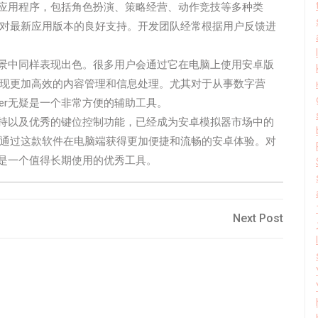
戏和应用程序，包括角色扮演、策略经营、动作竞技等多种类
对最新应用版本的良好支持。开发团队经常根据用户反馈进
交场景中同样表现出色。很多用户会通过它在电脑上使用安卓版
现更加高效的内容管理和信息处理。尤其对于从事数字营
yer无疑是一个非常方便的辅助工具。
开支持以及优秀的键位控制功能，已经成为安卓模拟器市场中的
通过这款软件在电脑端获得更加便捷和流畅的安卓体验。对
无疑是一个值得长期使用的优秀工具。
Next
Next Post
Post