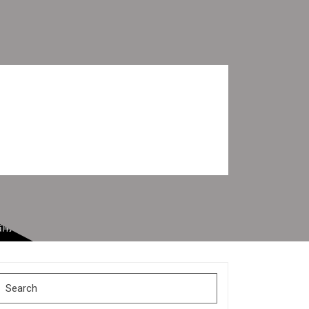
验与多功能电脑端畅玩
指南
Search
for: