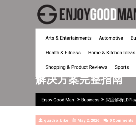
Skip
to
content
Arts & Entertainments
Automotive
Bu
Health & Fitness
Home & Kitchen Ideas
深度解析LDPlay
Shopping & Product Reviews
Sports
解决方案完整指南
»
»
Enjoy Good Man
Business
深度解析LDP
quadro_bike
May 2, 2026
0 Comments