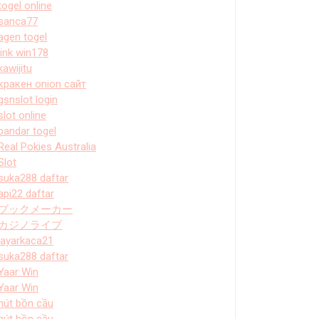
togel online
sanca77
agen togel
link win178
kawijitu
кракен onion сайт
gsnslot login
slot online
bandar togel
Real Pokies Australia
Slot
suka288 daftar
api22 daftar
ブックメーカー
カジノライブ
layarkaca21
suka288 daftar
Yaar Win
Yaar Win
hút bồn cầu
hút bồn cầu