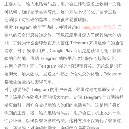
主要方法。输入电话号码后，用户会在移动设备上收到一次性
确认码，确保登录尝试有效。这种方法不仅简化了登录过程，
还消除了对密码的需求，密码很容易被破解。
探索 Telegram 的全面功能，并通过访问
Telegram官网登录
开
始您的安全消息传递之旅。下载该应用并深入了解其强大的功
能，了解为什么全球数百万人信任 Telegram 来满足他们的通信
需求。对于 安卓 用户，Google Play 商店是您获得无缝下载体
验的目的地。借助 Telegram 的跨平台功能保持连接和安全。
在用户界面方面，Telegram 的设计直观而直接。无论您是想开
始聊天、加入团队、发送文件还是个性化您的体验，Telegram
都能让这些活动变得简单。
对于想要登录 Telegram 的用户来说，登录过程简单而安全，凸
显了该平台在隐私方面的强大地位。访问 Telegram 官方网站登
录页面时，用户会被提示输入他们的电话号码，这是用户身份
识别的主要手段。输入电话号码后，用户会在手机上收到一次
性验证码，以确保登录尝试合法。这种方法不仅简化了登录过
程，还消除了对密码的需求，密码很容易受到侵犯。