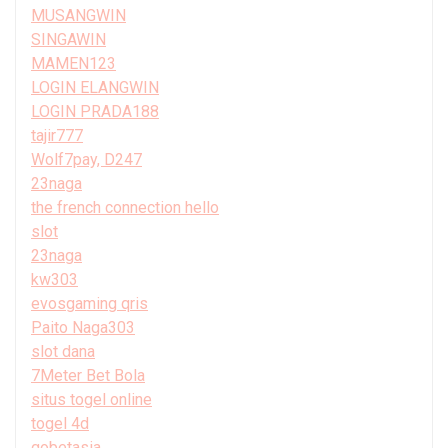
MUSANGWIN
SINGAWIN
MAMEN123
LOGIN ELANGWIN
LOGIN PRADA188
tajir777
Wolf7pay, D247
23naga
the french connection hello
slot
23naga
kw303
evosgaming qris
Paito Naga303
slot dana
7Meter Bet Bola
situs togel online
togel 4d
gobetasia