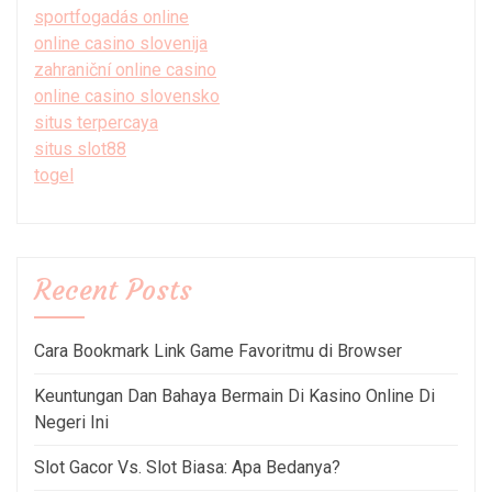
sportfogadás online
online casino slovenija
zahraniční online casino
online casino slovensko
situs terpercaya
situs slot88
togel
Recent Posts
Cara Bookmark Link Game Favoritmu di Browser
Keuntungan Dan Bahaya Bermain Di Kasino Online Di
Negeri Ini
Slot Gacor Vs. Slot Biasa: Apa Bedanya?