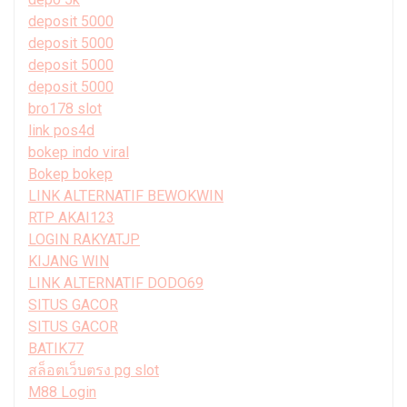
deposit 5000
deposit 5000
deposit 5000
deposit 5000
bro178 slot
link pos4d
bokep indo viral
Bokep bokep
LINK ALTERNATIF BEWOKWIN
RTP AKAI123
LOGIN RAKYATJP
KIJANG WIN
LINK ALTERNATIF DODO69
SITUS GACOR
SITUS GACOR
BATIK77
สล็อตเว็บตรง pg slot
M88 Login