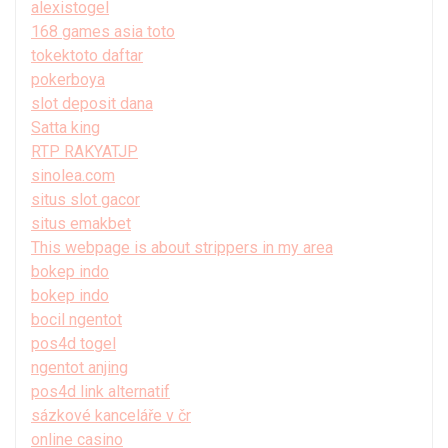
alexistogel
168 games asia toto
tokektoto daftar
pokerboya
slot deposit dana
Satta king
RTP RAKYATJP
sinolea.com
situs slot gacor
situs emakbet
This webpage is about strippers in my area
bokep indo
bokep indo
bocil ngentot
pos4d togel
ngentot anjing
pos4d link alternatif
sázkové kanceláře v čr
online casino