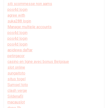
siti scommesse non aams
pos4d login
agree with
suka288 login
Manage multiple accounts
pos4d login
pos4d login
pos4d login
apidewa daftar
petirgacor
casino en ligne avec bonus Belgique
slot online
sungaitoto
situs togel
Sumsel toto
clash verge
Sildenafil
macauslot
depo 5k