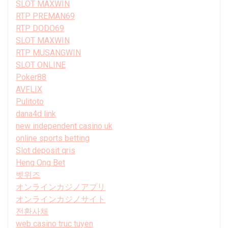
SLOT MAXWIN
RTP PREMAN69
RTP DODO69
SLOT MAXWIN
RTP MUSANGWIN
SLOT ONLINE
Poker88
AVFLIX
Pulitoto
dana4d link
new independent casino uk
online sports betting
Slot deposit qris
Heng Ong Bet
벳위즈
オンラインカジノアプリ
オンラインカジノサイト
전환사채
web casino truc tuyen