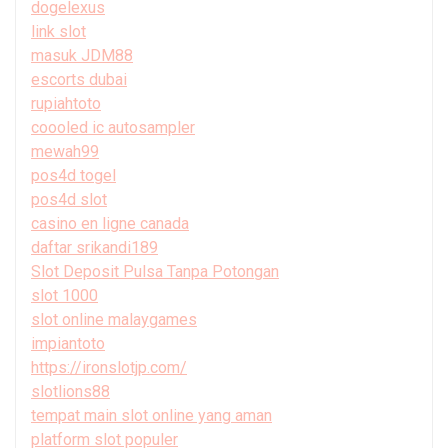
dogelexus
link slot
masuk JDM88
escorts dubai
rupiahtoto
coooled ic autosampler
mewah99
pos4d togel
pos4d slot
casino en ligne canada
daftar srikandi189
Slot Deposit Pulsa Tanpa Potongan
slot 1000
slot online malaygames
impiantoto
https://ironslotjp.com/
slotlions88
tempat main slot online yang aman
platform slot populer