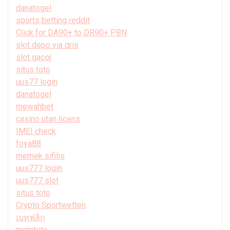
danatogel
sports betting reddit
Click for DA90+ to DR90+ PBN
slot depo via qris
slot gacor
situs toto
uus77 login
danatogel
mewahbet
casino utan licens
IMEI check
foya88
memek sifilis
uus777 login
uus777 slot
situs toto
Crypto Sportwetten
เบทฟลิก
mcmtoto