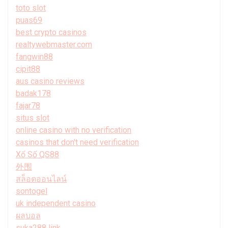
toto slot
puas69
best crypto casinos
realtywebmaster.com
fangwin88
cipit88
aus casino reviews
badak178
fajar78
situs slot
online casino with no verification
casinos that don't need verification
Xổ Số QS88
外围
สล็อตออนไลน์
sontogel
uk independent casino
ผลบอล
suka288 link