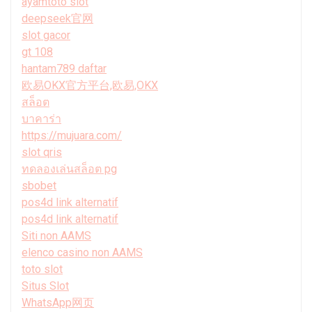
ayamtoto slot
deepseek官网
slot gacor
gt 108
hantam789 daftar
欧易OKX官方平台,欧易,OKX
สล็อต
บาคาร่า
https://mujuara.com/
slot qris
ทดลองเล่นสล็อต pg
sbobet
pos4d link alternatif
pos4d link alternatif
Siti non AAMS
elenco casino non AAMS
toto slot
Situs Slot
WhatsApp网页