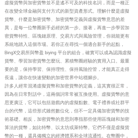
虛擬貨幣與加密貨幣並不是遙不可及的科技名詞，而是一種正
在改變全球金融與支付方式的新型資產形式。理解什麼是虛擬
貨幣、什麼是加密貨幣、加密貨幣定義與虛擬貨幣意思的差
異，是每一位幣圈新手必經的第一步。接著，再進一步學習加
密貨幣特性、區塊鏈原理、交易方式與風險管理，你就能更有
系統地踏入這個市場。若你正在尋找一個適合新手的起點，
BingX交易所與幣盈 biying 平台的組合，確實可以成為認識虛擬
貨幣、學習加密貨幣怎麼玩、累積幣圈經驗的實用入口。最重
要的是，保持學習、保持理性、保持風險控管，才能真正走得
長遠，讓你在快速變動的加密世界中站穩腳步。
許多人經常混淆虛擬貨幣和加密貨幣的定義，這其實很正常，
因為在日常對話中，這兩個詞常常被互換使用。虛擬貨幣的意
思更廣泛，它可以包括遊戲內的虛擬點數、電子禮券或社群平
台的代幣，這些形式雖然數位化，但不一定具備加密貨幣的技
術基礎。相反，加密貨幣的意思則專指那些使用區塊鏈和加密
算法的貨幣，如比特幣、以太坊或萊特幣。它們不僅是虛擬貨
幣的一種，還具備獨立的經濟體系和全球流通性。在幣圈中，