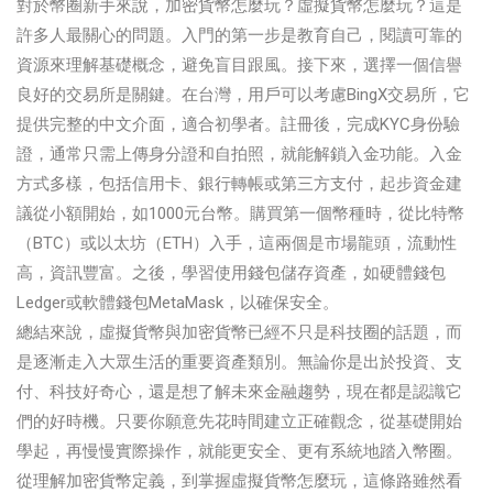
對於幣圈新手來說，加密貨幣怎麼玩？虛擬貨幣怎麼玩？這是
許多人最關心的問題。入門的第一步是教育自己，閱讀可靠的
資源來理解基礎概念，避免盲目跟風。接下來，選擇一個信譽
良好的交易所是關鍵。在台灣，用戶可以考慮BingX交易所，它
提供完整的中文介面，適合初學者。註冊後，完成KYC身份驗
證，通常只需上傳身分證和自拍照，就能解鎖入金功能。入金
方式多樣，包括信用卡、銀行轉帳或第三方支付，起步資金建
議從小額開始，如1000元台幣。購買第一個幣種時，從比特幣
（BTC）或以太坊（ETH）入手，這兩個是市場龍頭，流動性
高，資訊豐富。之後，學習使用錢包儲存資產，如硬體錢包
Ledger或軟體錢包MetaMask，以確保安全。
總結來說，虛擬貨幣與加密貨幣已經不只是科技圈的話題，而
是逐漸走入大眾生活的重要資產類別。無論你是出於投資、支
付、科技好奇心，還是想了解未來金融趨勢，現在都是認識它
們的好時機。只要你願意先花時間建立正確觀念，從基礎開始
學起，再慢慢實際操作，就能更安全、更有系統地踏入幣圈。
從理解加密貨幣定義，到掌握虛擬貨幣怎麼玩，這條路雖然看