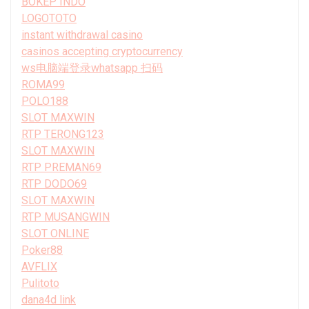
BOKEP INDO
LOGOTOTO
instant withdrawal casino
casinos accepting cryptocurrency
ws电脑端登录whatsapp 扫码
ROMA99
POLO188
SLOT MAXWIN
RTP TERONG123
SLOT MAXWIN
RTP PREMAN69
RTP DODO69
SLOT MAXWIN
RTP MUSANGWIN
SLOT ONLINE
Poker88
AVFLIX
Pulitoto
dana4d link