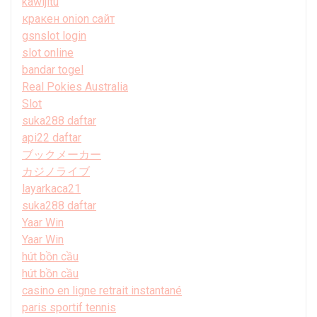
kawijitu
кракен onion сайт
gsnslot login
slot online
bandar togel
Real Pokies Australia
Slot
suka288 daftar
api22 daftar
ブックメーカー
カジノライブ
layarkaca21
suka288 daftar
Yaar Win
Yaar Win
hút bồn cầu
hút bồn cầu
casino en ligne retrait instantané
paris sportif tennis