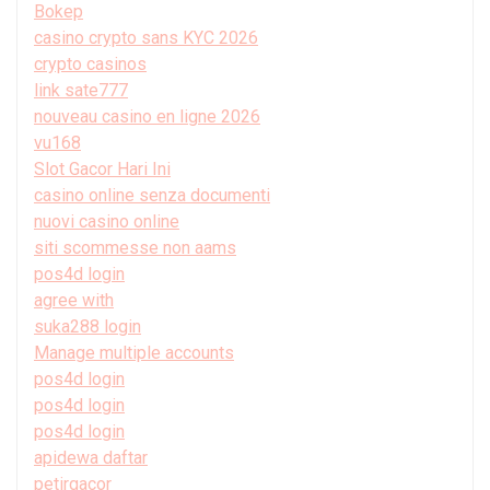
Bokep
casino crypto sans KYC 2026
crypto casinos
link sate777
nouveau casino en ligne 2026
vu168
Slot Gacor Hari Ini
casino online senza documenti
nuovi casino online
siti scommesse non aams
pos4d login
agree with
suka288 login
Manage multiple accounts
pos4d login
pos4d login
pos4d login
apidewa daftar
petirgacor