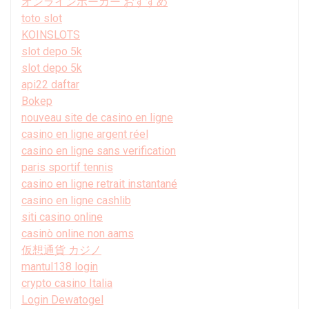
オンラインポーカー おすすめ
toto slot
KOINSLOTS
slot depo 5k
slot depo 5k
api22 daftar
Bokep
nouveau site de casino en ligne
casino en ligne argent réel
casino en ligne sans verification
paris sportif tennis
casino en ligne retrait instantané
casino en ligne cashlib
siti casino online
casinò online non aams
仮想通貨 カジノ
mantul138 login
crypto casino Italia
Login Dewatogel