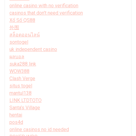
online casino with no verification
casinos that don't need verification
Xổ Số QS88
外围
สล็อตออนไลน์
sontogel
uk independent casino
ผลบอล
suka288 link
WOW388
Clash Verge
situs togel
mantul138
LINK LTDTOTO
Santa’s Village
hentai
pos4d
online casinos no id needed