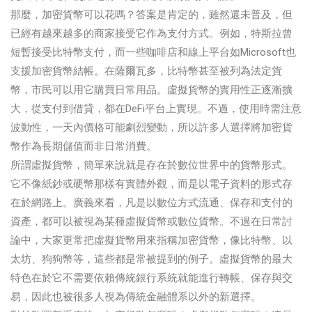
那麼，加密貨幣可以花嗎？答案是肯定的，雖然還未普及，但
已經有越來越多的商家接受它作為支付方式。例如，特斯拉曾
短暫接受比特幣支付，而一些咖啡店和線上平台如Microsoft也
支援加密貨幣結帳。在薩爾瓦多，比特幣甚至被列為法定貨
幣，市民可以用它購買日常用品。虛擬貨幣的實用性正逐漸擴
大，從支付到借貸，都在DeFi平台上實現。不過，使用時需注意
波動性，一天內價格可能劇烈變動，所以許多人選擇將加密貨
幣作為長期儲值而非日常消費。
所謂虛擬貨幣，簡單來說就是存在於數位世界中的貨幣形式。
它不像紙鈔或硬幣那樣有實體外觀，而是以電子資料的形式存
在於網路上。廣義來看，凡是以數位方式流通、保存和支付的
資產，都可以被視為某種虛擬貨幣或數位貨幣。不過在日常討
論中，大家更常把虛擬貨幣用來指稱加密貨幣，像比特幣、以
太坊、狗狗幣等，這些都是常被提到的例子。虛擬貨幣的最大
特色在於它不需要依賴傳統銀行系統就能進行轉帳、保存與交
易，因此也被很多人視為傳統金融體系以外的新選擇。