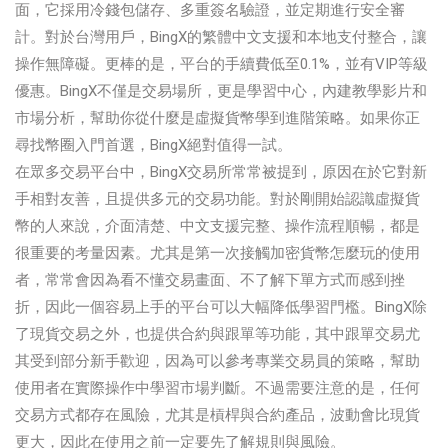
面，它採用冷錢包儲存、多重簽名驗證，並定期進行安全審
計。對於台灣用戶，BingX的繁體中文支援和本地支付整合，讓
操作無障礙。更棒的是，平台的手續費低至0.1%，並有VIP等級
優惠。BingX不僅是交易場所，更是學習中心，內建教學影片和
市場分析，幫助你從什麼是虛擬貨幣學到進階策略。如果你正
尋找幣圈入門首選，BingX絕對值得一試。
在眾多交易平台中，BingX交易所常常被提到，原因在於它對新
手相對友善，且提供多元的交易功能。對於剛開始認識虛擬貨
幣的人來說，介面清楚、中文支援完整、操作流程順暢，都是
很重要的考量因素。尤其是第一次接觸加密貨幣怎麼玩的使用
者，常常會因為看不懂交易畫面、不了解下單方式而感到挫
折，因此一個容易上手的平台可以大幅降低學習門檻。BingX除
了現貨交易之外，也提供合約與跟單等功能，其中跟單交易尤
其受到部分新手歡迎，因為可以參考專業交易員的策略，幫助
使用者在實際操作中學習市場判斷。不過需要注意的是，任何
交易方式都存在風險，尤其是槓桿與合約產品，波動會比現貨
更大，因此在使用之前一定要先了解規則與風險。