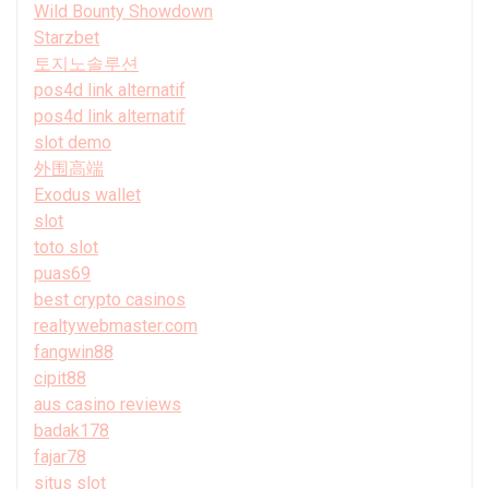
Wild Bounty Showdown
Starzbet
토지노솔루션
pos4d link alternatif
pos4d link alternatif
slot demo
外围高端
Exodus wallet
slot
toto slot
puas69
best crypto casinos
realtywebmaster.com
fangwin88
cipit88
aus casino reviews
badak178
fajar78
situs slot