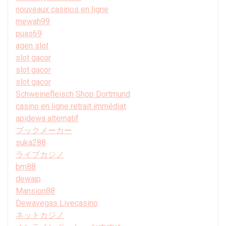
nouveaux casinos en ligne
mewah99
puas69
agen slot
slot gacor
slot gacor
slot gacor
Schweinefleisch Shop Dortmund
casino en ligne retrait immédiat
apidewa alternatif
ブックメーカー
suka288
ライブカジノ
bm88
dewajp
Mansion88
Dewavegas Livecasino
ネットカジノ