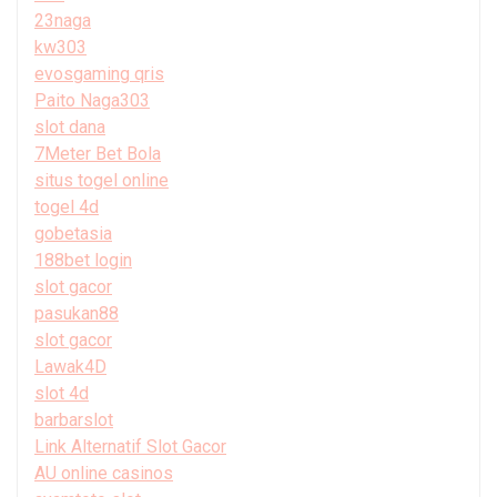
23naga
kw303
evosgaming qris
Paito Naga303
slot dana
7Meter Bet Bola
situs togel online
togel 4d
gobetasia
188bet login
slot gacor
pasukan88
slot gacor
Lawak4D
slot 4d
barbarslot
Link Alternatif Slot Gacor
AU online casinos