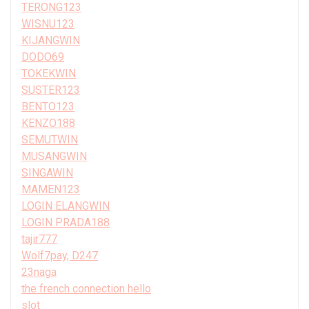
TERONG123
WISNU123
KIJANGWIN
DODO69
TOKEKWIN
SUSTER123
BENTO123
KENZO188
SEMUTWIN
MUSANGWIN
SINGAWIN
MAMEN123
LOGIN ELANGWIN
LOGIN PRADA188
tajir777
Wolf7pay, D247
23naga
the french connection hello
slot