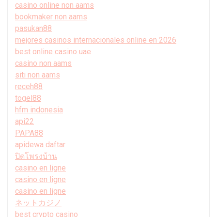
casino online non aams
bookmaker non aams
pasukan88
mejores casinos internacionales online en 2026
best online casino uae
casino non aams
siti non aams
receh88
togel88
hfm indonesia
api22
PAPA88
apidewa daftar
ปิดโพรงบ้าน
casino en ligne
casino en ligne
casino en ligne
ネットカジノ
best crypto casino