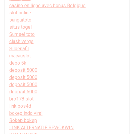
casino en ligne avec bonus Belgique
slot online
sungaitoto
situs togel
Sumsel toto
clash verge
Sildenafil
macauslot
depo 5k
deposit 5000
deposit 5000
deposit 5000
deposit 5000
bro178 slot
link pos4d
bokep indo viral
Bokep bokep
LINK ALTERNATIF BEWOKWIN