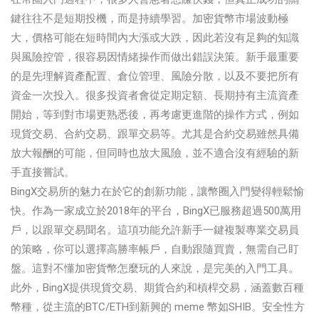
鍵往往不是短期投機，而是持續學習。加密貨幣市場波動極
大，價格可能在短時間內大漲或大跌，因此若沒有足夠的知識
與風險控管，很容易因情緒操作而做出錯誤決策。新手最重要
的是先理解資產配置、倉位管理、風險分散，以及不要把所有
資金一次投入。很多投資者會從定期定額、長期持有主流資產
開始，等到對市場更熟悉後，再考慮更進階的操作方式，例如
現貨交易、合約交易、跟單交易等。尤其是合約交易雖然具備
放大報酬的可能，但同時也放大風險，並不適合沒有經驗的新
手直接嘗試。
BingX交易所的魅力在於它的創新功能，讓幣圈入門變得輕鬆愉
快。作為一家成立於2018年的平台，BingX已服務超過500萬用
戶，以跟單交易聞名。這項功能允許新手一鍵複製專業交易員
的策略，你可以選擇高勝率帳戶，自動跟隨買賣，無需自己盯
盤。這對不懂加密貨幣怎麼玩的人來說，是完美的入門工具。
此外，BingX提供現貨交易、期貨合約和槓桿交易，涵蓋數百種
幣種，從主流的BTC/ETH到新興的 meme 幣如SHIB。安全性方