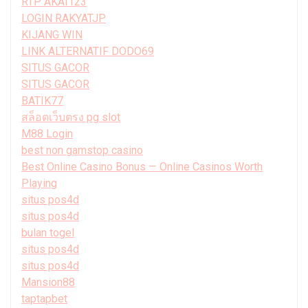
RTP AKAI123
LOGIN RAKYATJP
KIJANG WIN
LINK ALTERNATIF DODO69
SITUS GACOR
SITUS GACOR
BATIK77
สล็อตเว็บตรง pg slot
M88 Login
best non gamstop casino
Best Online Casino Bonus — Online Casinos Worth
Playing
situs pos4d
situs pos4d
bulan togel
situs pos4d
situs pos4d
Mansion88
taptapbet