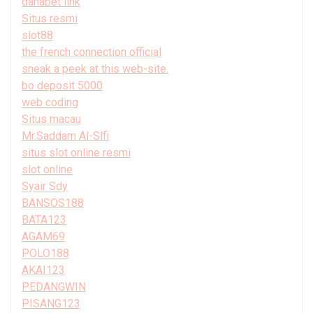
danabet link
Situs resmi
slot88
the french connection official
sneak a peek at this web-site.
bo deposit 5000
web coding
Situs macau
Mr.Saddam Al-Slfi
situs slot online resmi
slot online
Syair Sdy
BANSOS188
BATA123
AGAM69
POLO188
AKAI123
PEDANGWIN
PISANG123