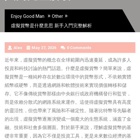
»
»
Enjoy Good Man
Other
虛擬貨幣是什麼意思 新手入門完整解析
Alex
May 27, 2026
0 Comments
近年來，虛擬貨幣的概念在全球範圍內迅速蔓延，成為許多人
投資和科技討論的熱門話題。什麼是虛擬貨幣？簡單來說，虛
擬貨幣是一種純粹存在於數位環境中的貨幣形式，不依賴實體
紙幣或硬幣，而是透過網路和軟體技術來實現價值轉移和儲
存。它不像傳統貨幣那樣由中央銀行或政府機構發行和監管，
而是依賴分散式的網路系統來運作。這使得虛擬貨幣具有高度
的靈活性，但也帶來了風險和不確定性。隨著比特幣等先驅者
的出現，虛擬貨幣逐漸演變成一個龐大的生態系統，涵蓋了金
融、技術和社會多個層面。對於新手來說，理解虛擬貨幣的基
礎非常重要，因為它不僅是投資工具，更是未來數位經濟的基