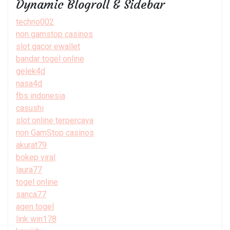
Dynamic Blogroll & Sidebar
techno002
non gamstop casinos
slot gacor ewallet
bandar togel online
gelek4d
nasa4d
fbs indonesia
casushi
slot online terpercaya
non GamStop casinos
akurat79
bokep viral
laura77
togel online
sanca77
agen togel
link win178