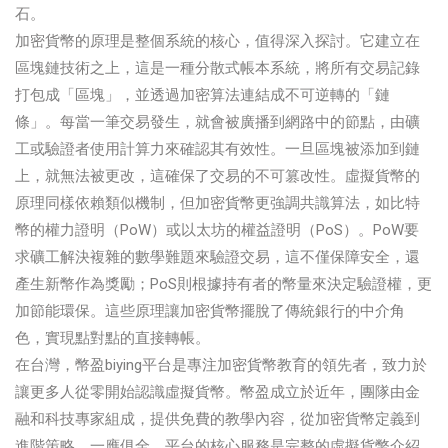
石。
加密貨幣的原理是整個系統的核心，值得深入探討。它建立在
區塊鏈技術之上，這是一種分散式帳本系統，將所有交易記錄
打包成「區塊」，並透過加密算法連結成不可逆轉的「鏈
條」。每當一筆交易發生，就會被廣播到網路中的節點，由礦
工或驗證者使用計算力來確認其有效性。一旦區塊被添加到鏈
上，就無法被更改，這確保了交易的不可篡改性。虛擬貨幣的
原理同樣依賴類似機制，但加密貨幣更強調共識算法，如比特
幣的權力證明（PoW）或以太坊的權益證明（PoS）。PoW要
求礦工解決複雜的數學難題來驗證交易，這不僅保障安全，還
產生新幣作為獎勵；PoS則根據持有者的幣量來決定驗證權，更
加節能環保。這些原理讓加密貨幣擺脫了傳統銀行的中介角
色，實現點對點的直接轉帳。
在台灣，幣盈biying平台是專注加密貨幣教育的領先者，致力於
讓更多人從零開始認識虛擬貨幣。幣盈成立於近年，團隊由金
融和科技專家組成，提供免費的教學內容，從加密貨幣定義到
進階策略，一應俱全。平台的核心服務是完整的虛擬貨幣介紹