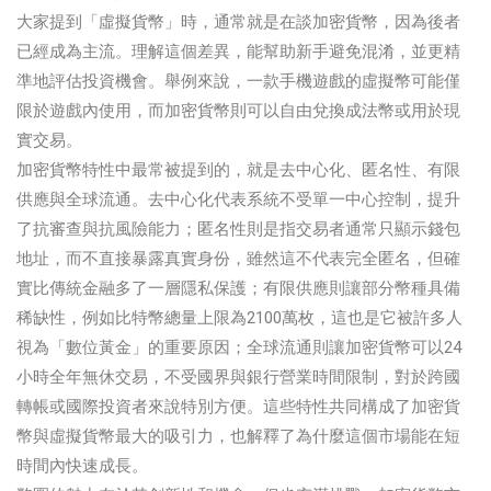
大家提到「虛擬貨幣」時，通常就是在談加密貨幣，因為後者
已經成為主流。理解這個差異，能幫助新手避免混淆，並更精
準地評估投資機會。舉例來說，一款手機遊戲的虛擬幣可能僅
限於遊戲內使用，而加密貨幣則可以自由兌換成法幣或用於現
實交易。
加密貨幣特性中最常被提到的，就是去中心化、匿名性、有限
供應與全球流通。去中心化代表系統不受單一中心控制，提升
了抗審查與抗風險能力；匿名性則是指交易者通常只顯示錢包
地址，而不直接暴露真實身份，雖然這不代表完全匿名，但確
實比傳統金融多了一層隱私保護；有限供應則讓部分幣種具備
稀缺性，例如比特幣總量上限為2100萬枚，這也是它被許多人
視為「數位黃金」的重要原因；全球流通則讓加密貨幣可以24
小時全年無休交易，不受國界與銀行營業時間限制，對於跨國
轉帳或國際投資者來說特別方便。這些特性共同構成了加密貨
幣與虛擬貨幣最大的吸引力，也解釋了為什麼這個市場能在短
時間內快速成長。