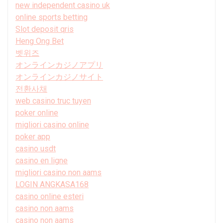
new independent casino uk
online sports betting
Slot deposit qris
Heng Ong Bet
벳위즈
オンラインカジノアプリ
オンラインカジノサイト
전환사채
web casino truc tuyen
poker online
migliori casino online
poker app
casino usdt
casino en ligne
migliori casino non aams
LOGIN ANGKASA168
casino online esteri
casino non aams
casino non aams