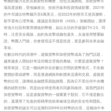
幣圈的魅力在於其創新性和機會，但也充滿挑戰。加密貨幣市
場高度波動，受地緣政治、技術升級和投資情緒影響。2021年
的牛市讓比特幣飆升至6萬美元，但2022年的熊市又使其腰斬，
新手需有心理準備。建議從長期持有（HODL）策略開始，選擇
有強大社區和實用價值的幣種，如以太坊的升級版ETH 2.0。同
時，注意安全風險，如釣魚攻擊或錢包遺失，永遠使用雙重驗
證。幣圈入門後，你會發現這不僅是投資，更是參與未來金融
革命。
在數位時代的浪潮中，虛擬貨幣和加密貨幣成為了熱門話題，
越來越多人開始好奇這些概念背後的奧秘。什麼是虛擬貨幣？
簡單來說，它是一種純粹存在於數位空間的貨幣形式，不依賴
實體鈔票或硬幣，而是透過網路和軟體來流通和交易。虛擬貨
幣的出現，讓傳統金融體系面臨挑戰，因為它不受任何中央機
構的絕對控制，而是由全球使用者共同參與維持。當我們談到
加密貨幣時，這是虛擬貨幣的一個重要子類別，它不僅是數位
的，還運用了先進的密碼學技術來確保交易的安全性和隱私。
加密貨幣的誕生可以追溯到2009年比特幣的出現，這種由中本