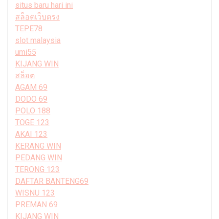
situs baru hari ini
สล็อตเว็บตรง
TEPE78
slot malaysia
umi55
KIJANG WIN
สล็อต
AGAM 69
DODO 69
POLO 188
TOGE 123
AKAI 123
KERANG WIN
PEDANG WIN
TERONG 123
DAFTAR BANTENG69
WISNU 123
PREMAN 69
KIJANG WIN