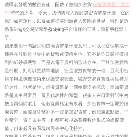
聰匿名發明的數位資產，開啟了整個加密貨
虛擬貨幣是什麼意
思
時代的序幕。今天，我們將深入探討加密貨幣是什麼、它的
原理如何運作，以及如何從零開始進入幣圈的世界，特別是透
過像BingX交易所和幣盈biying平台這樣的工具，讓新手輕鬆上
手。
如果要用一句話說明虛擬貨幣是什麼意思，可以把它理解成一
種存在於數位世界中的貨幣或價值單位，它不是你口袋裡摸得
到的紙鈔或硬幣，而是以電子資料的形式存在。至於加密貨幣
是什麼，則可以更精準地說，它是虛擬貨幣的一種，且利用密
碼學與區塊鏈技術來保護交易安全、驗證交易真實性與維持系
統運作。也就是說，虛擬貨幣是一個較廣泛的概念，而加密貨
幣是其中最常見、最具代表性的類型。很多人在日常對話中會
把這兩個詞混用，但若從嚴格定義來看，加密貨幣一定屬於虛
擬貨幣，而虛擬貨幣卻不一定是加密貨幣，例如遊戲點數、平
台積分、電子票券等，也都可被視為某種數位形式的虛擬價
值，但未必具有區塊鏈與去中心化特性。
在幣圈入門過程中，很多人會急著想賺快錢，但真正成功的關