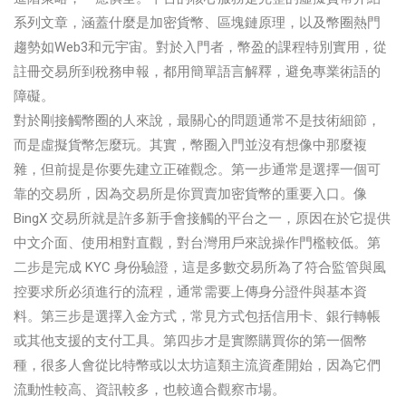
系列文章，涵蓋什麼是加密貨幣、區塊鏈原理，以及幣圈熱門
趨勢如Web3和元宇宙。對於入門者，幣盈的課程特別實用，從
註冊交易所到稅務申報，都用簡單語言解釋，避免專業術語的
障礙。
對於剛接觸幣圈的人來說，最關心的問題通常不是技術細節，
而是虛擬貨幣怎麼玩。其實，幣圈入門並沒有想像中那麼複
雜，但前提是你要先建立正確觀念。第一步通常是選擇一個可
靠的交易所，因為交易所是你買賣加密貨幣的重要入口。像
BingX 交易所就是許多新手會接觸的平台之一，原因在於它提供
中文介面、使用相對直觀，對台灣用戶來說操作門檻較低。第
二步是完成 KYC 身份驗證，這是多數交易所為了符合監管與風
控要求所必須進行的流程，通常需要上傳身分證件與基本資
料。第三步是選擇入金方式，常見方式包括信用卡、銀行轉帳
或其他支援的支付工具。第四步才是實際購買你的第一個幣
種，很多人會從比特幣或以太坊這類主流資產開始，因為它們
流動性較高、資訊較多，也較適合觀察市場。