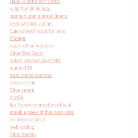
Halal-Rindfleisch Berlin
火狐浏览器 电脑版
casinon utan svensk licens
best casinos online
Gujarat beef meat for sale
23naga
super clone watches
Situs Slot Gacor
online casinos Australia
mantul138
best online casinos
danabet link
Situs resmi
slot88
the french connection official
sneak a peek at this web-site.
bo deposit 5000
web coding
Situs macau