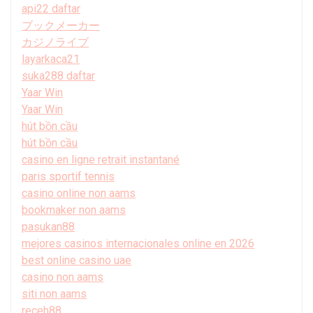
api22 daftar
ブックメーカー
カジノライブ
layarkaca21
suka288 daftar
Yaar Win
Yaar Win
hút bồn cầu
hút bồn cầu
casino en ligne retrait instantané
paris sportif tennis
casino online non aams
bookmaker non aams
pasukan88
mejores casinos internacionales online en 2026
best online casino uae
casino non aams
siti non aams
receh88