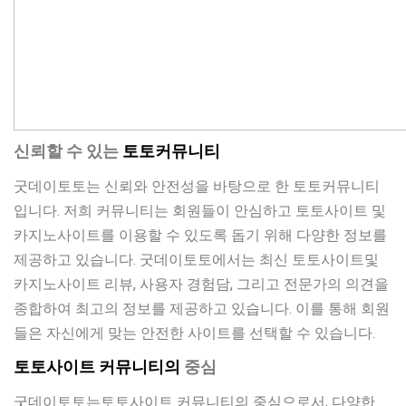
신뢰할 수 있는
토토커뮤니티
굿데이토토는 신뢰와 안전성을 바탕으로 한 토토커뮤니티
입니다
. 저희 커뮤니티는 회원들이 안심하고 토토사이트 및
카지노사이트를 이용할 수 있도록 돕기 위해 다양한 정보를
제공하고 있습니다. 굿데이토토에서는 최신 토토사이트및
카지노사이트 리뷰, 사용자 경험담, 그리고 전문가의 의견을
종합하여 최고의 정보를 제공하고 있습니다. 이를 통해 회원
들은 자신에게 맞는 안전한 사이트를 선택할 수 있습니다.
토토사이트 커뮤니티의
중심
굿데이토토는토토사이트 커뮤니티의 중심으로서
, 다양한