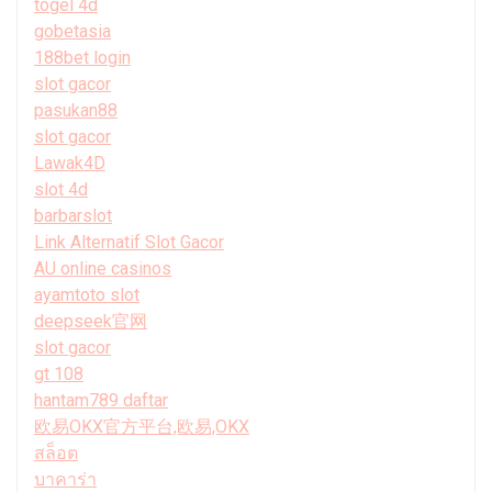
togel 4d
gobetasia
188bet login
slot gacor
pasukan88
slot gacor
Lawak4D
slot 4d
barbarslot
Link Alternatif Slot Gacor
AU online casinos
ayamtoto slot
deepseek官网
slot gacor
gt 108
hantam789 daftar
欧易OKX官方平台,欧易,OKX
สล็อต
บาคาร่า