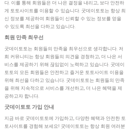
다
. 이를 통해 회원들은 더 나은 결정을 내리고, 보다 안전하
게 토토사이트를 이용할 수 있습니다. 굿데이토토는 항상 최
신 정보를 제공하여 회원들이 신뢰할 수 있는 정보를 얻을
수 있도록 최선을 다하고 있습니다.
회원 만족 최우선
굿데이토토는 회원들의 만족을 최우선으로 생각합니다
. 저
희 커뮤니티는 항상 회원들의 의견을 경청하고, 더 나은 서
비스를 제공하기 위해 끊임없이 노력하고 있습니다. 굿데이
토토의 모든 회원들은 안전하고 즐거운 토토사이트 이용을
위해 최선을 다하고 있습니다. 굿데이토토는 회원들의 만족
을 위해 지속적으로 서비스를 개선하고, 더 나은 혜택을 제
공하고자 합니다.
굿데이토토 가입 안내
지금 바로 굿데이토토에 가입하고
, 다양한 혜택과 안전한 토
토사이트를 경험해 보세요! 굿데이토토는 항상 회원 여러분