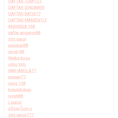
DAFTAR TUMI123
DAFTAR SINGAWIN
DAFTAR BATIK77
DAFTAR MAMEN123
ANGKASA 168
daftar apigacor88
slot gacor
pasukan88
receh 88
Matka boss
situs toto
MAFIABOLA77
juragan77
zeus 138
bokepbokep
receh88
Ligacor
สล็อตเว็บตรง
slot gacor777