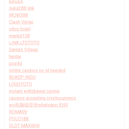
ผลบอล
suka288 link
WOW388
Clash Verge
situs togel
mantul138
LINK LTDTOTO
Santa’s Village
hentai
pos4d
online casinos no id needed
BOKEP INDO
LOGOTOTO
instant withdrawal casino
casinos accepting cryptocurrency
ws电脑端登录whatsapp 扫码
ROMA99
POLO188
SLOT MAXWIN