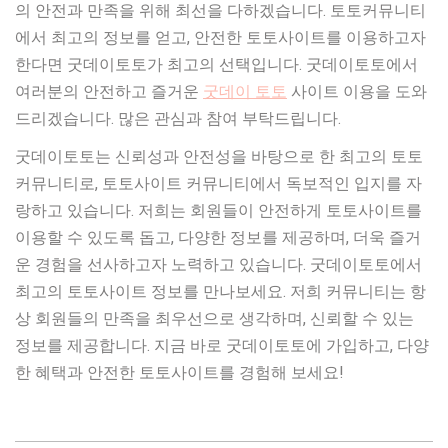
의 안전과 만족을 위해 최선을 다하겠습니다. 토토커뮤니티
에서 최고의 정보를 얻고, 안전한 토토사이트를 이용하고자
한다면 굿데이토토가 최고의 선택입니다. 굿데이토토에서
여러분의 안전하고 즐거운
굿데이 토토
사이트 이용을 도와
드리겠습니다. 많은 관심과 참여 부탁드립니다.
굿데이토토는 신뢰성과 안전성을 바탕으로 한 최고의 토토
커뮤니티로
, 토토사이트 커뮤니티에서 독보적인 입지를 자
랑하고 있습니다. 저희는 회원들이 안전하게 토토사이트를
이용할 수 있도록 돕고, 다양한 정보를 제공하며, 더욱 즐거
운 경험을 선사하고자 노력하고 있습니다. 굿데이토토에서
최고의 토토사이트 정보를 만나보세요. 저희 커뮤니티는 항
상 회원들의 만족을 최우선으로 생각하며, 신뢰할 수 있는
정보를 제공합니다. 지금 바로 굿데이토토에 가입하고, 다양
한 혜택과 안전한 토토사이트를 경험해 보세요!