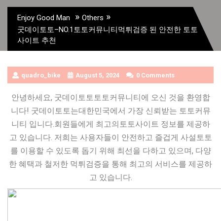
»
»
Enjoy Good Man
Others
굿데이토토–NO.1토토커뮤니티먹튀검증 된 안전한 토토
사이트 추천
quadro_bike
August 5, 2024
0 Comments
안녕하세요
, 굿데이토토토토커뮤니티에 오신 것을 환영합
니다! 굿데이토토는대한민국에서 가장 신뢰받는 토토커뮤
니티 입니다.회원들에게 최고의토토사이트 정보를 제공하
고 있습니다. 저희는 사용자들이 안전하고 즐겁게 사설토토
를 이용할 수 있도록 돕기 위해 최선을 다하고 있으며, 다양
한 혜택과 철저한 먹튀검증을 통해 최고의 서비스를 제공하
고 있습니다.