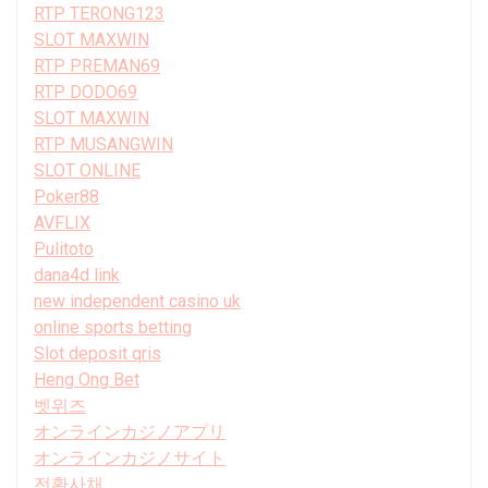
RTP TERONG123
SLOT MAXWIN
RTP PREMAN69
RTP DODO69
SLOT MAXWIN
RTP MUSANGWIN
SLOT ONLINE
Poker88
AVFLIX
Pulitoto
dana4d link
new independent casino uk
online sports betting
Slot deposit qris
Heng Ong Bet
벳위즈
オンラインカジノアプリ
オンラインカジノサイト
전환사채