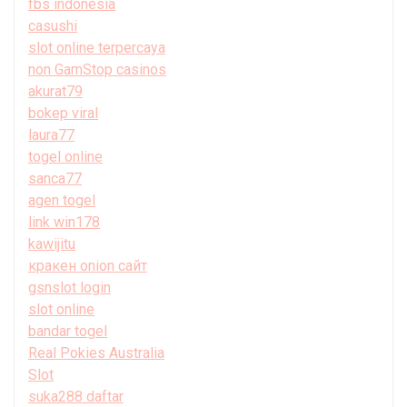
fbs indonesia
casushi
slot online terpercaya
non GamStop casinos
akurat79
bokep viral
laura77
togel online
sanca77
agen togel
link win178
kawijitu
кракен onion сайт
gsnslot login
slot online
bandar togel
Real Pokies Australia
Slot
suka288 daftar