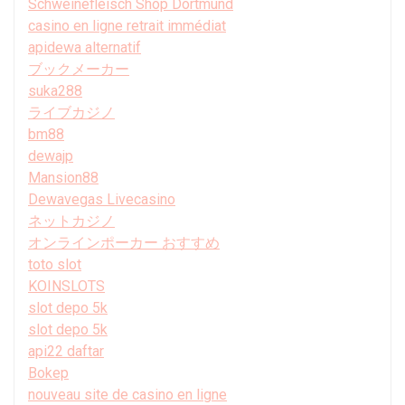
Schweinefleisch Shop Dortmund
casino en ligne retrait immédiat
apidewa alternatif
ブックメーカー
suka288
ライブカジノ
bm88
dewajp
Mansion88
Dewavegas Livecasino
ネットカジノ
オンラインポーカー おすすめ
toto slot
KOINSLOTS
slot depo 5k
slot depo 5k
api22 daftar
Bokep
nouveau site de casino en ligne