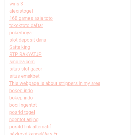
wins 3
alexistogel
168 games asia toto
tokektoto daftar
pokerboya
slot deposit dana
Satta king
RTP RAKYATJP
sinolea.com
situs slot gacor
situs emakbet
This webpage is about strippers in my area
bokep indo
bokep indo
bocil ngentot
pos4d togel
ngentot anjing
pos4d link alternatif
sázkové kanceláře v čr