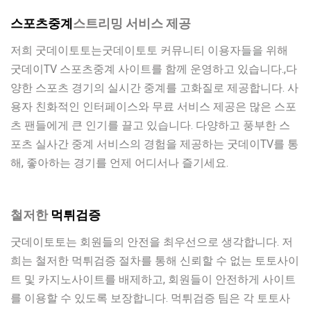
스포츠중계
스트리밍 서비스 제공
저희 굿데이토토는굿데이토토 커뮤니티 이용자들을 위해
굿데이
TV 스포츠중계 사이트를 함께 운영하고 있습니다.,다
양한 스포츠 경기의 실시간 중계를 고화질로 제공합니다. 사
용자 친화적인 인터페이스와 무료 서비스 제공은 많은 스포
츠 팬들에게 큰 인기를 끌고 있습니다. 다양하고 풍부한 스
포츠 실사간 중계 서비스의 경험을 제공하는 굿데이TV를 통
해, 좋아하는 경기를 언제 어디서나 즐기세요.
철저한
먹튀검증
굿데이토토는 회원들의 안전을 최우선으로 생각합니다
. 저
희는 철저한 먹튀검증 절차를 통해 신뢰할 수 없는 토토사이
트 및 카지노사이트를 배제하고, 회원들이 안전하게 사이트
를 이용할 수 있도록 보장합니다. 먹튀검증 팀은 각 토토사