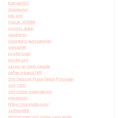
batman365
dogelexus
link slot
masuk JDM88
escorts dubai
rupiahtoto
coooled ic autosampler
mewah99
pos4d togel
pos4d slot
casino en ligne canada
daftar srikandi189
Slot Deposit Pulsa Tanpa Potongan
slot 1000
slot online malaygames
impiantoto
https://ironslotjp.com/
slotlions88
tempat main slot online yang aman