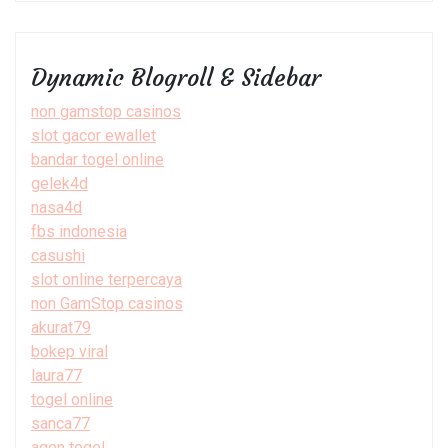
Dynamic Blogroll & Sidebar
non gamstop casinos
slot gacor ewallet
bandar togel online
gelek4d
nasa4d
fbs indonesia
casushi
slot online terpercaya
non GamStop casinos
akurat79
bokep viral
laura77
togel online
sanca77
agen togel