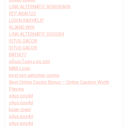
LINK ALTERNATIF BEWOKWIN
RTP AKAI123
LOGIN RAKYATJP
KIJANG WIN
LINK ALTERNATIF DODO69
SITUS GACOR
SITUS GACOR
BATIK77
สล็อตเว็บตรง pg slot
M88 Login
best non gamstop casino
Best Online Casino Bonus — Online Casinos Worth
Playing
situs pos4d
situs pos4d
bulan togel
situs pos4d
situs pos4d