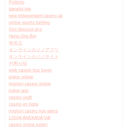
Pulitoto
dana4d link
new independent casino uk
online sports betting
Slot deposit qris
Heng Ong Bet
벳위즈
オンラインカジノアプリ
オンラインカジノサイト
전환사채
web casino truc tuyen
poker online
migliori casino online
poker app
casino usdt
casino en ligne
migliori casino non aams
LOGIN ANGKASA168
casino online esteri