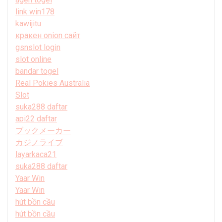
link win178
kawijitu
кракен onion сайт
gsnslot login
slot online
bandar togel
Real Pokies Australia
Slot
suka288 daftar
api22 daftar
ブックメーカー
カジノライブ
layarkaca21
suka288 daftar
Yaar Win
Yaar Win
hút bồn cầu
hút bồn cầu