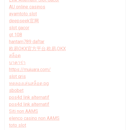
AU online casinos
ayamtoto slot
deepseek官网
slot gacor
gt 108
hantam789 daftar
欧易OKX官方平台,欧易,OKX
สล็อต
บาคาร่า
https://mujuara.com/
slot qris
ทดลองเล่นสล็อต pg
sbobet
pos4d link alternatif
pos4d link alternatif
Siti non AAMS
elenco casino non AAMS
toto slot