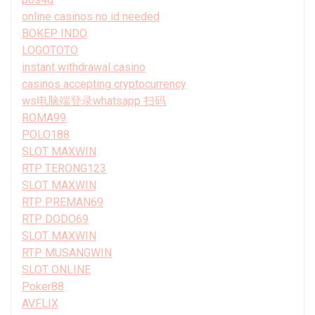
online casinos no id needed
BOKEP INDO
LOGOTOTO
instant withdrawal casino
casinos accepting cryptocurrency
ws电脑端登录whatsapp 扫码
ROMA99
POLO188
SLOT MAXWIN
RTP TERONG123
SLOT MAXWIN
RTP PREMAN69
RTP DODO69
SLOT MAXWIN
RTP MUSANGWIN
SLOT ONLINE
Poker88
AVFLIX