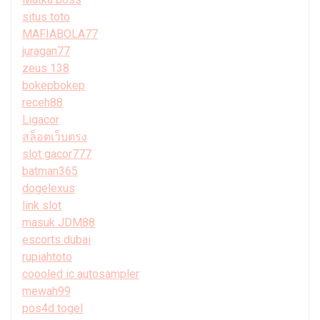
situs toto
MAFIABOLA77
juragan77
zeus 138
bokepbokep
receh88
Ligacor
สล็อตเว็บตรง
slot gacor777
batman365
dogelexus
link slot
masuk JDM88
escorts dubai
rupiahtoto
coooled ic autosampler
mewah99
pos4d togel