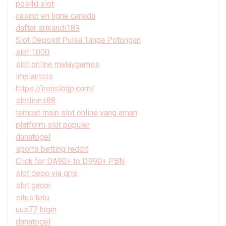
pos4d slot
casino en ligne canada
daftar srikandi189
Slot Deposit Pulsa Tanpa Potongan
slot 1000
slot online malaygames
impiantoto
https://ironslotjp.com/
slotlions88
tempat main slot online yang aman
platform slot populer
danatogel
sports betting reddit
Click for DA90+ to DR90+ PBN
slot depo via qris
slot gacor
situs toto
uus77 login
danatogel