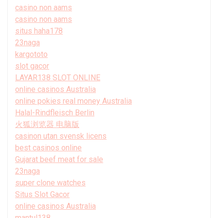
casino non aams
casino non aams
situs haha178
23naga
kargototo
slot gacor
LAYAR138 SLOT ONLINE
online casinos Australia
online pokies real money Australia
Halal-Rindfleisch Berlin
火狐浏览器 电脑版
casinon utan svensk licens
best casinos online
Gujarat beef meat for sale
23naga
super clone watches
Situs Slot Gacor
online casinos Australia
mantul138