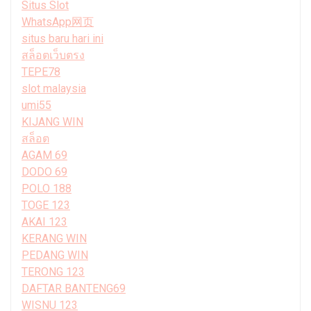
Situs Slot
WhatsApp网页
situs baru hari ini
สล็อตเว็บตรง
TEPE78
slot malaysia
umi55
KIJANG WIN
สล็อต
AGAM 69
DODO 69
POLO 188
TOGE 123
AKAI 123
KERANG WIN
PEDANG WIN
TERONG 123
DAFTAR BANTENG69
WISNU 123