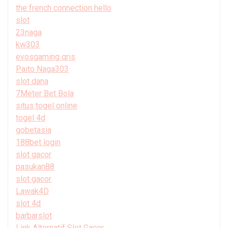
the french connection hello
slot
23naga
kw303
evosgaming qris
Paito Naga303
slot dana
7Meter Bet Bola
situs togel online
togel 4d
gobetasia
188bet login
slot gacor
pasukan88
slot gacor
Lawak4D
slot 4d
barbarslot
Link Alternatif Slot Gacor