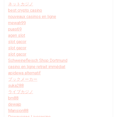
ネットカジノ
best crypto casino
nouveaux casinos en ligne
mewah99
puas69
agen slot
slot gacor
slot gacor
slot gacor
Schweinefleisch Shop Dortmund
casino en ligne retrait immédiat
apidewa alternatif
ブックメーカー
suka288
ライブカジノ
bm88
dewajp
Mansion88
Dewavegas Livecasino