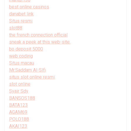
best online casinos
danabet link
Situs resmi
slot88
the french connection official
sneak a peek at this web-site.
bo deposit 5000
web coding
Situs macau
Mr.Saddam Al-Slfi
situs slot online resmi
slot online
Syair Sdy
BANSOS188
BATA123
AGAM69
POLO188
AKAI123