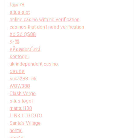
fajar78
situs slot
online casino with no verification
casinos that don't need verification
Xổ Số QS88
外围
สล็อตออนไลน์
sontogel
uk independent casino
ผลบอล
suka288 link
WOW388
Clash Verge
situs togel
mantul138
LINK LTDTOTO
Santa’s Village
hentai
pos4d