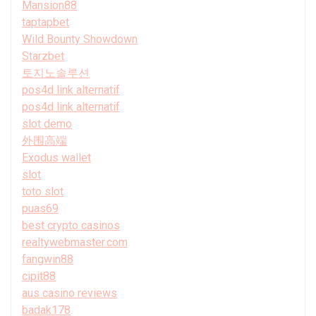
Mansion88
taptapbet
Wild Bounty Showdown
Starzbet
토지노솔루션
pos4d link alternatif
pos4d link alternatif
slot demo
外围高端
Exodus wallet
slot
toto slot
puas69
best crypto casinos
realtywebmaster.com
fangwin88
cipit88
aus casino reviews
badak178