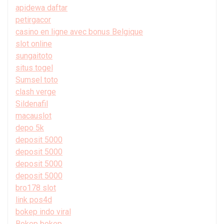
apidewa daftar
petirgacor
casino en ligne avec bonus Belgique
slot online
sungaitoto
situs togel
Sumsel toto
clash verge
Sildenafil
macauslot
depo 5k
deposit 5000
deposit 5000
deposit 5000
deposit 5000
bro178 slot
link pos4d
bokep indo viral
Bokep bokep