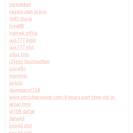
mewahbet
casino utan licens
IMEI check
foya88
memek sifilis
uus777 login
uus777 slot
situs toto
Crypto Sportwetten
เบทฟลิก
mcmtoto
pptoto
dewagacor138
www.stmichaelsweb.com/4-hours-part-time-job-in-
ajman.html
gt108 daftar
dana4d
pos4d slot
pos4d slot