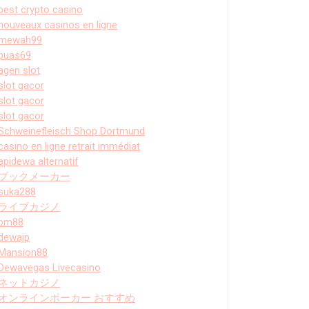
best crypto casino
nouveaux casinos en ligne
mewah99
puas69
agen slot
slot gacor
slot gacor
slot gacor
Schweinefleisch Shop Dortmund
casino en ligne retrait immédiat
apidewa alternatif
ブックメーカー
suka288
ライブカジノ
bm88
dewajp
Mansion88
Dewavegas Livecasino
ネットカジノ
オンラインポーカー おすすめ