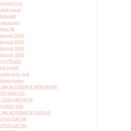
Sumsel toto
clash verge
Sildenafil
macauslot
depo 5k
deposit 5000
deposit 5000
deposit 5000
deposit 5000
bro178 slot
link pos4d
bokep indo viral
Bokep bokep
LINK ALTERNATIF BEWOKWIN
RTP AKAI123
LOGIN RAKYATJP
KIJANG WIN
LINK ALTERNATIF DODO69
SITUS GACOR
SITUS GACOR