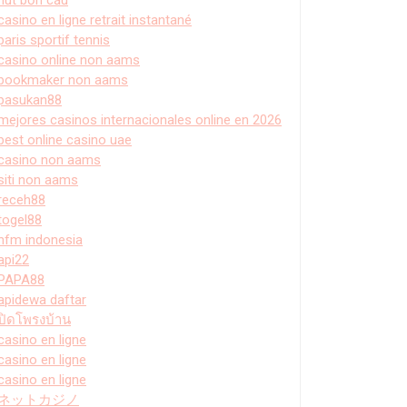
casino en ligne retrait instantané
paris sportif tennis
casino online non aams
bookmaker non aams
pasukan88
mejores casinos internacionales online en 2026
best online casino uae
casino non aams
siti non aams
receh88
togel88
hfm indonesia
api22
PAPA88
apidewa daftar
ปิดโพรงบ้าน
casino en ligne
casino en ligne
casino en ligne
ネットカジノ