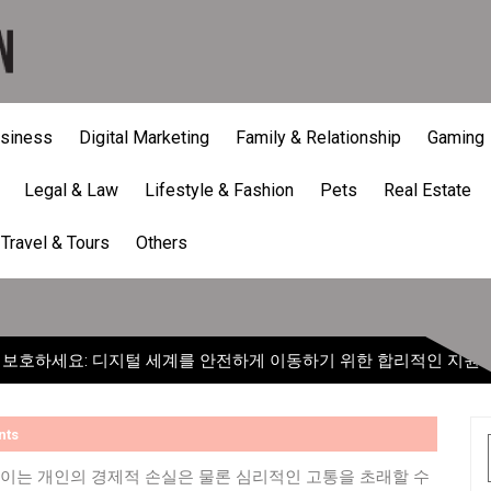
siness
Digital Marketing
Family & Relationship
Gaming
Legal & Law
Lifestyle & Fashion
Pets
Real Estate
호하세요: 디지털 세계를 안
Travel & Tours
Others
 보호하세요: 디지털 세계를 안전하게 이동하기 위한 합리적인 지원
nts
 이는 개인의 경제적 손실은 물론 심리적인 고통을 초래할 수