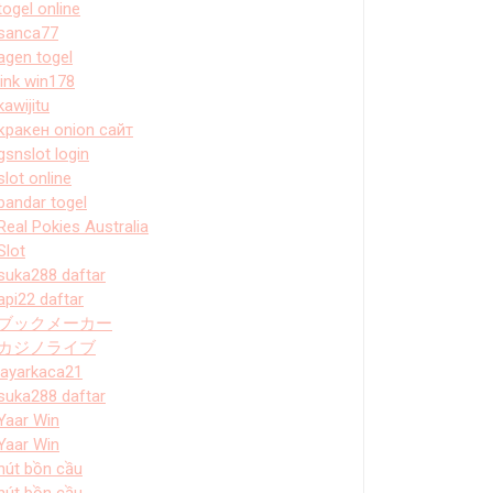
togel online
sanca77
agen togel
link win178
kawijitu
кракен onion сайт
gsnslot login
slot online
bandar togel
Real Pokies Australia
Slot
suka288 daftar
api22 daftar
ブックメーカー
カジノライブ
layarkaca21
suka288 daftar
Yaar Win
Yaar Win
hút bồn cầu
hút bồn cầu