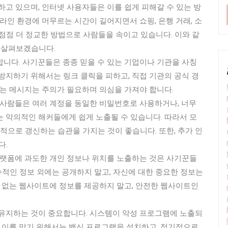
하고 있으며, 인터넷 사용자들은 이를 쉽게 피해갈 수 있는 방
라인 환경에 머무르는 시간이 길어지면서 쇼핑, 은행 거래, 소
점점 더 정교한 방법으로 사람들을 속이고 있습니다. 이와 같
 살펴보겠습니다.
니다. 사기꾼들은 종종 믿을 수 있는 기업이나 기관을 사칭
방지하기 위해서는 링크 클릭을 피하고, 직접 기관의 공식 경
하는 메시지는 주의가 필요하며 의심을 가져야 합니다.
 사람들은 여러 계정을 동일한 비밀번호로 사용하거나, 너무
 악의적인 해커들에게 쉽게 노출될 수 있습니다. 따라서 모
적으로 갱신하는 습관을 가지는 것이 좋습니다. 또한, 추가 인
다.
플랫폼에 과도한 개인 정보나 위치를 노출하는 것은 사기꾼들
수적인 정보 외에는 공개하지 말고, 자신에 대한 중요한 정보는
수 없는 웹사이트에 정보를 제공하지 말고, 안전한 웹사이트인
 유지하는 것이 중요합니다. 시스템이 악성 프로그램에 노출되
. 이를 막기 위해서는 백신 프로그램을 설치하고, 정기적으로