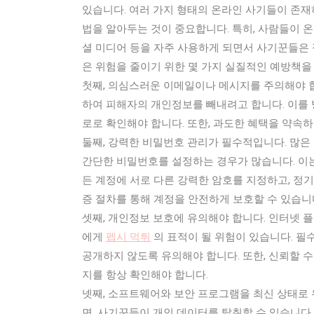
있습니다. 여러 가지 형태의 온라인 사기들이 존재
법을 알아두는 것이 중요합니다. 특히, 사람들이 온
셜 미디어 등을 자주 사용하게 되면서 사기꾼들은 
은 위험을 줄이기 위한 몇 가지 실질적인 예방책을
첫째, 의심스러운 이메일이나 메시지를 주의해야 합
하여 피해자의 개인정보를 빼내려고 합니다. 이를 
로로 확인해야 합니다. 또한, 과도한 혜택을 약속
둘째, 강력한 비밀번호 관리가 필수적입니다. 많은
간단한 비밀번호를 설정하는 경우가 많습니다. 이는
든 계정에 서로 다른 강력한 암호를 지정하고, 정기
증 절차를 통해 계정을 안전하게 보호할 수 있습니
셋째, 개인정보 보호에 유의해야 합니다. 인터넷 
에게
펩시 먹튀
의 표적이 될 위험이 있습니다. 필
공개하지 않도록 유의해야 합니다. 또한, 신뢰할 
지를 항상 확인해야 합니다.
넷째, 소프트웨어와 보안 프로그램을 최신 상태로
면, 사기꾼들이 개인 데이터를 탈취할 수 있습니다