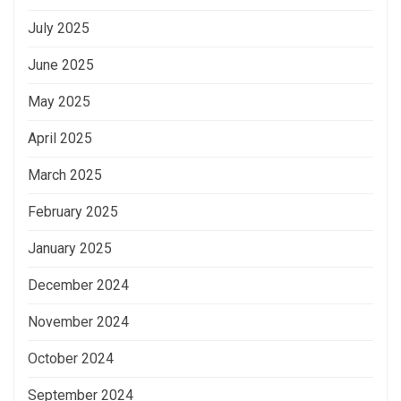
July 2025
June 2025
May 2025
April 2025
March 2025
February 2025
January 2025
December 2024
November 2024
October 2024
September 2024