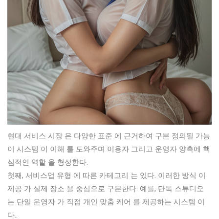
현대 서비스 시장 은 다양한 표준 에 근거하여 구분 정의될 가능.
이 시스템 이 이해 를 도와주며 이용자 그리고 운영자 양측에 핵
심적인 역할 을 형성한다.
첫째, 서비스업 유형 에 따른 카테고리 는 있다. 이러한 방식 이
제공 가 실제 장소 을 중심으로 구분한다. 예를, 단독 스튜디오
는 단일 운영자 가 직접 개인 맞춤 케어 를 제공하는 시스템 이
다..