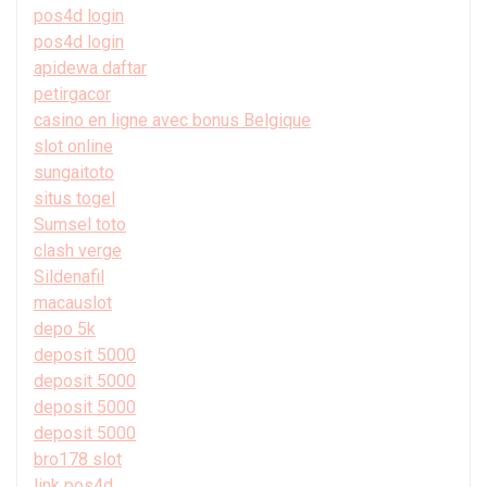
pos4d login
pos4d login
apidewa daftar
petirgacor
casino en ligne avec bonus Belgique
slot online
sungaitoto
situs togel
Sumsel toto
clash verge
Sildenafil
macauslot
depo 5k
deposit 5000
deposit 5000
deposit 5000
deposit 5000
bro178 slot
link pos4d