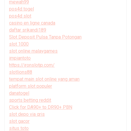
mewah99
pos4d togel
pos4d slot
casino en ligne canada
daftar srikandi189
Slot Deposit Pulsa Tanpa Potongan
slot 1000
slot online malaygames
impiantoto
https://ironslotjp.com/
slotlions88
tempat main slot online yang aman
platform slot populer
danatogel
sports betting reddit
Click for DA90+ to DR90+ PBN
slot depo via qris
slot gacor
situs toto