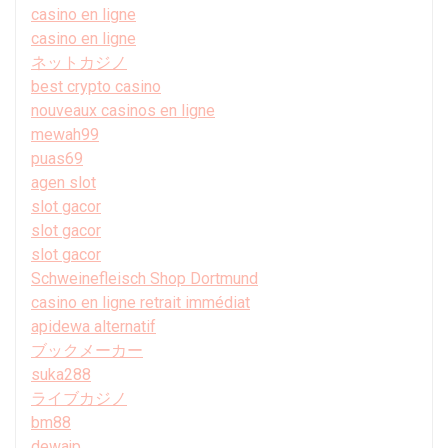
casino en ligne
casino en ligne
ネットカジノ
best crypto casino
nouveaux casinos en ligne
mewah99
puas69
agen slot
slot gacor
slot gacor
slot gacor
Schweinefleisch Shop Dortmund
casino en ligne retrait immédiat
apidewa alternatif
ブックメーカー
suka288
ライブカジノ
bm88
dewajp