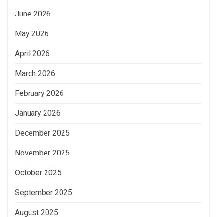
June 2026
May 2026
April 2026
March 2026
February 2026
January 2026
December 2025
November 2025
October 2025
September 2025
August 2025