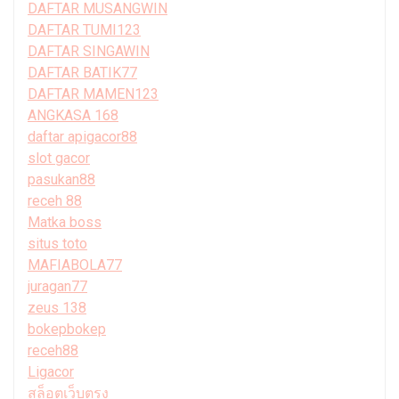
DAFTAR MUSANGWIN
DAFTAR TUMI123
DAFTAR SINGAWIN
DAFTAR BATIK77
DAFTAR MAMEN123
ANGKASA 168
daftar apigacor88
slot gacor
pasukan88
receh 88
Matka boss
situs toto
MAFIABOLA77
juragan77
zeus 138
bokepbokep
receh88
Ligacor
สล็อตเว็บตรง