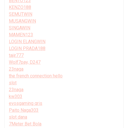
BENTO123
KENZO188
SEMUTWIN
MUSANGWIN
SINGAWIN
MAMEN123
LOGIN ELANGWIN
LOGIN PRADA188
tajir777
Wolf7pay, D247
23naga
the french connection hello
slot
23naga
kw303
evosgaming qris
Paito Naga303
slot dana
7Meter Bet Bola