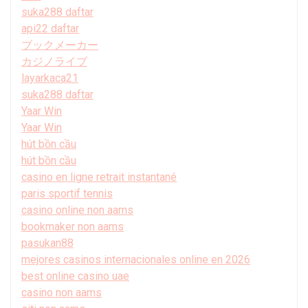
suka288 daftar
api22 daftar
ブックメーカー
カジノライブ
layarkaca21
suka288 daftar
Yaar Win
Yaar Win
hút bồn cầu
hút bồn cầu
casino en ligne retrait instantané
paris sportif tennis
casino online non aams
bookmaker non aams
pasukan88
mejores casinos internacionales online en 2026
best online casino uae
casino non aams