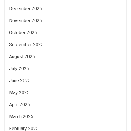
December 2025
November 2025
October 2025
September 2025
August 2025
July 2025
June 2025
May 2025
April 2025
March 2025
February 2025