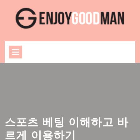
Skip
to
content
Open
Menu
스포츠 베팅 이해하고 바
르게 이용하기