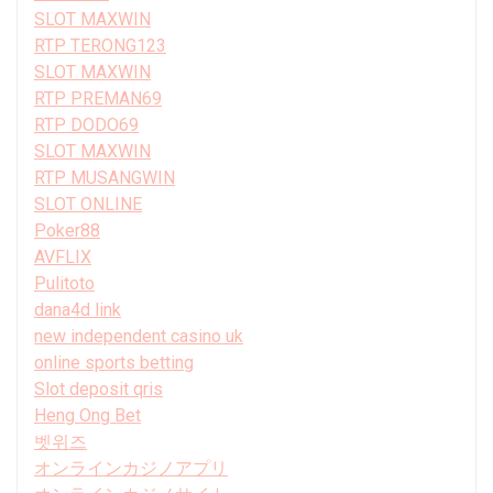
SLOT MAXWIN
RTP TERONG123
SLOT MAXWIN
RTP PREMAN69
RTP DODO69
SLOT MAXWIN
RTP MUSANGWIN
SLOT ONLINE
Poker88
AVFLIX
Pulitoto
dana4d link
new independent casino uk
online sports betting
Slot deposit qris
Heng Ong Bet
벳위즈
オンラインカジノアプリ