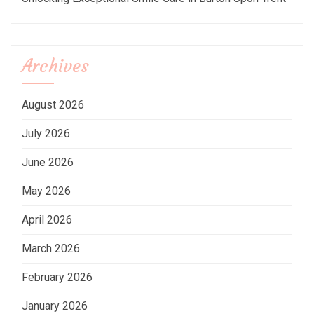
Archives
August 2026
July 2026
June 2026
May 2026
April 2026
March 2026
February 2026
January 2026