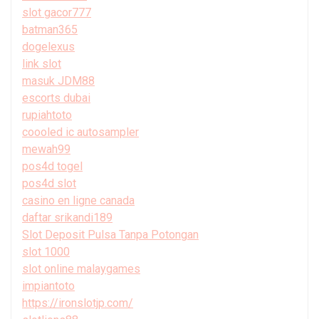
slot gacor777
batman365
dogelexus
link slot
masuk JDM88
escorts dubai
rupiahtoto
coooled ic autosampler
mewah99
pos4d togel
pos4d slot
casino en ligne canada
daftar srikandi189
Slot Deposit Pulsa Tanpa Potongan
slot 1000
slot online malaygames
impiantoto
https://ironslotjp.com/