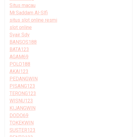
Situs macau
Mr.Saddam Al-Slfi
situs slot online resmi
slot online
Syair Sdy
BANSOS188
BATA123
AGAM69
POLO188
AKAI123
PEDANGWIN
PISANG123
TERONG123
WISNU123
KIJANGWIN
DODO69
TOKEKWIN
SUSTER123