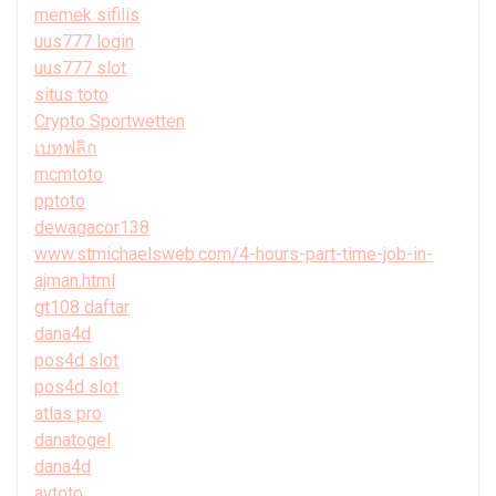
memek sifilis
uus777 login
uus777 slot
situs toto
Crypto Sportwetten
เบทฟลิก
mcmtoto
pptoto
dewagacor138
www.stmichaelsweb.com/4-hours-part-time-job-in-
ajman.html
gt108 daftar
dana4d
pos4d slot
pos4d slot
atlas pro
danatogel
dana4d
avtoto