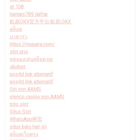
gt 108
hantam789 daftar
欧易OKX官方平台,欧易,OKX
สล็อต
บาคาร่า
https://mujuara.com/
slot qris
ทดลองเล่นสล็อต pg
sbobet
pos4d link alternatif
pos4d link alternatif
Siti non AAMS
elenco casino non AAMS
toto slot
Situs Slot
WhatsApp网页
situs baru hari ini
สล็อตเว็บตรง