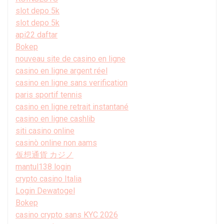
slot depo 5k
slot depo 5k
api22 daftar
Bokep
nouveau site de casino en ligne
casino en ligne argent réel
casino en ligne sans verification
paris sportif tennis
casino en ligne retrait instantané
casino en ligne cashlib
siti casino online
casinò online non aams
仮想通貨 カジノ
mantul138 login
crypto casino Italia
Login Dewatogel
Bokep
casino crypto sans KYC 2026