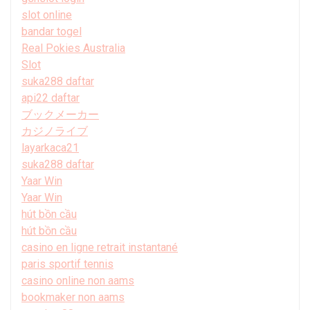
slot online
bandar togel
Real Pokies Australia
Slot
suka288 daftar
api22 daftar
ブックメーカー
カジノライブ
layarkaca21
suka288 daftar
Yaar Win
Yaar Win
hút bồn cầu
hút bồn cầu
casino en ligne retrait instantané
paris sportif tennis
casino online non aams
bookmaker non aams