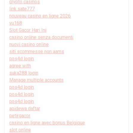
crypto casinos
link sate777
nouveau casino en ligne 2026
vu168
Slot Gacor Hari Ini
casino online senza documenti
nuovi casino online
siti scommesse non aams
pos4d login
agree with
suka288 login
Manage multiple accounts
pos4d login
pos4d login
pos4d login
apidewa daftar
petirgacor
casino en ligne avec bonus Belgique
slot online