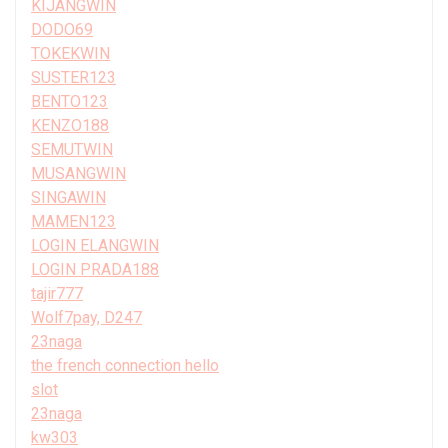
KIJANGWIN
DODO69
TOKEKWIN
SUSTER123
BENTO123
KENZO188
SEMUTWIN
MUSANGWIN
SINGAWIN
MAMEN123
LOGIN ELANGWIN
LOGIN PRADA188
tajir777
Wolf7pay, D247
23naga
the french connection hello
slot
23naga
kw303