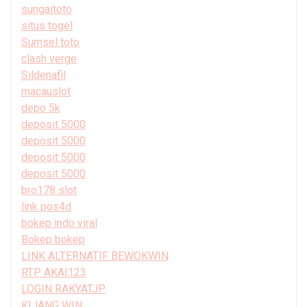
sungaitoto
situs togel
Sumsel toto
clash verge
Sildenafil
macauslot
depo 5k
deposit 5000
deposit 5000
deposit 5000
deposit 5000
bro178 slot
link pos4d
bokep indo viral
Bokep bokep
LINK ALTERNATIF BEWOKWIN
RTP AKAI123
LOGIN RAKYATJP
KIJANG WIN