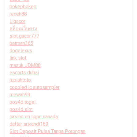
bokepbokep
receh88
Ligacor
สล็อตเว็บตรง
slot gacor777
batman365
dogelexus
link slot
masuk JDM88
escorts dubai
rupiahtoto
coooled ic autosampler
mewah99
pos4d togel
pos4d slot
casino en ligne canada
daftar srikandi189
Slot Deposit Pulsa Tanpa Potongan