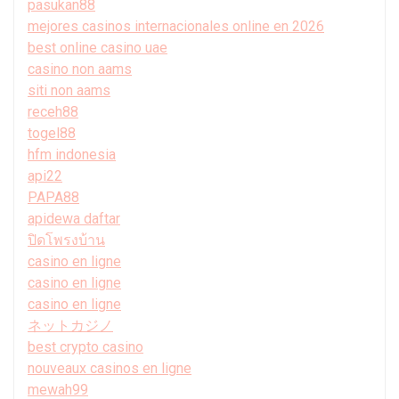
pasukan88
mejores casinos internacionales online en 2026
best online casino uae
casino non aams
siti non aams
receh88
togel88
hfm indonesia
api22
PAPA88
apidewa daftar
ปิดโพรงบ้าน
casino en ligne
casino en ligne
casino en ligne
ネットカジノ
best crypto casino
nouveaux casinos en ligne
mewah99