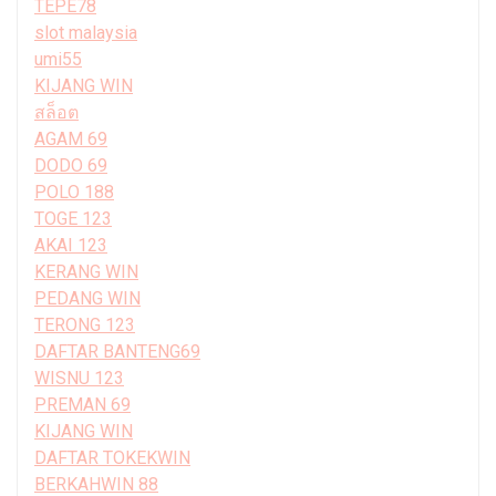
TEPE78
slot malaysia
umi55
KIJANG WIN
สล็อต
AGAM 69
DODO 69
POLO 188
TOGE 123
AKAI 123
KERANG WIN
PEDANG WIN
TERONG 123
DAFTAR BANTENG69
WISNU 123
PREMAN 69
KIJANG WIN
DAFTAR TOKEKWIN
BERKAHWIN 88