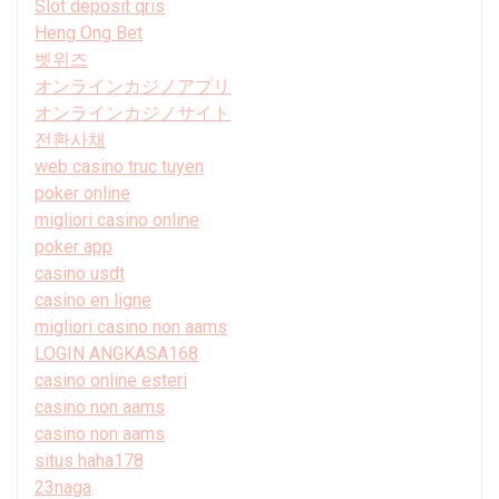
Slot deposit qris
Heng Ong Bet
벳위즈
オンラインカジノアプリ
オンラインカジノサイト
전환사채
web casino truc tuyen
poker online
migliori casino online
poker app
casino usdt
casino en ligne
migliori casino non aams
LOGIN ANGKASA168
casino online esteri
casino non aams
casino non aams
situs haha178
23naga