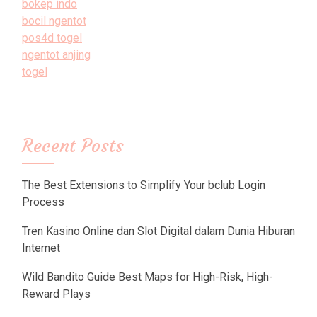
bokep indo
bocil ngentot
pos4d togel
ngentot anjing
togel
Recent Posts
The Best Extensions to Simplify Your bclub Login
Process
Tren Kasino Online dan Slot Digital dalam Dunia Hiburan
Internet
Wild Bandito Guide Best Maps for High-Risk, High-
Reward Plays