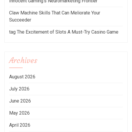
Innocent Gaming’s Neuromarketing Frontier
Claw Machine Skills That Can Meliorate Your
Succeeder
tag The Excitement of Slots A Must-Try Casino Game
Archives
August 2026
July 2026
June 2026
May 2026
April 2026