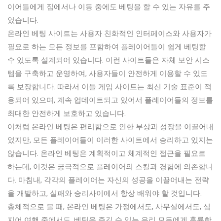
이어들에게 집에서나 이동 중에도 베팅을 할 수 있는 자유를 주
었습니다.
온라인 베팅 사이트는 사용자 친화적인 인터페이스와 사용자가
필요로 하는 모든 정보를 포함하여 플레이어들이 쉽게 베팅할
수 있도록 설계되어 있습니다. 이런 사이트들은 자체 보안 시스
템을 구축하고 운영하여, 사용자들이 안전하게 이용할 수 있도
록 보장합니다. 따라서 이들 게임 사이트는 최신 기술 표준이 적
용되어 있으며, 계속 업데이트되고 있어서 플레이어들의 정보를
최대한 안전하게 보호하고 있습니다.
이처럼 온라인 베팅은 편리함으로 인한 부상과 성장을 이끌어내
었지만, 모든 플레이어들이 이러한 사이트에서 승리하고 있지는
않습니다. 온라인 베팅은 계획적이고 체계적인 접근을 필요로
하는데, 이것은 궁극적으로 플레이어의 스킬과 경험에 의존합니
다. 마침내, 각각의 플레이어는 자신의 성공을 이끌어내는 전략
을 개발하고, 실패와 승리사이에서 항상 배워야 할 것입니다.
총체적으로 볼 때, 온라인 베팅은 가정에서도, 사무실에서도, 심
지어 여행 중에서도, 베팅을 즐길 수 있는 우리 모두에게 훌륭한