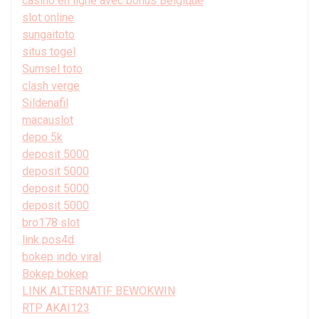
casino en ligne avec bonus Belgique
slot online
sungaitoto
situs togel
Sumsel toto
clash verge
Sildenafil
macauslot
depo 5k
deposit 5000
deposit 5000
deposit 5000
deposit 5000
bro178 slot
link pos4d
bokep indo viral
Bokep bokep
LINK ALTERNATIF BEWOKWIN
RTP AKAI123