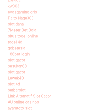
23naga
kw303
evosgaming qris
Paito Naga303
slot dana
7Meter Bet Bola
situs togel online
togel 4d
gobetasia
188bet login
slot gacor
pasukan88
slot gacor
Lawak4D
slot 4d
barbarslot
Link Alternatif Slot Gacor
AU online casinos
ayamtoto slot