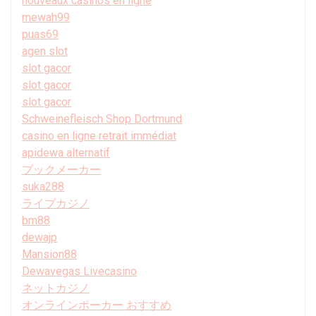
nouveaux casinos en ligne
mewah99
puas69
agen slot
slot gacor
slot gacor
slot gacor
Schweinefleisch Shop Dortmund
casino en ligne retrait immédiat
apidewa alternatif
ブックメーカー
suka288
ライブカジノ
bm88
dewajp
Mansion88
Dewavegas Livecasino
ネットカジノ
オンラインポーカー おすすめ