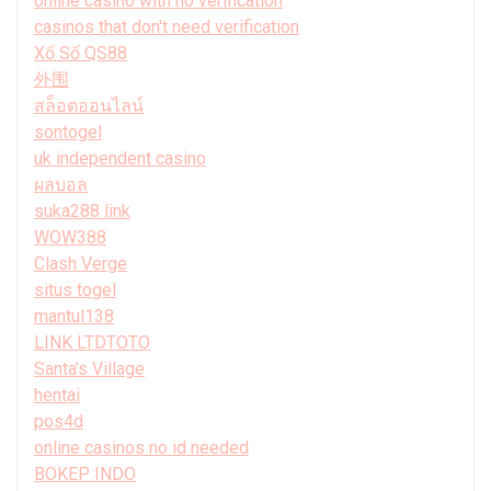
online casino with no verification
casinos that don't need verification
Xổ Số QS88
外围
สล็อตออนไลน์
sontogel
uk independent casino
ผลบอล
suka288 link
WOW388
Clash Verge
situs togel
mantul138
LINK LTDTOTO
Santa’s Village
hentai
pos4d
online casinos no id needed
BOKEP INDO