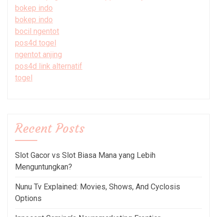
bokep indo
bokep indo
bocil ngentot
pos4d togel
ngentot anjing
pos4d link alternatif
togel
Recent Posts
Slot Gacor vs Slot Biasa Mana yang Lebih
Menguntungkan?
Nunu Tv Explained: Movies, Shows, And Cyclosis
Options