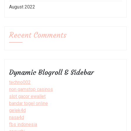
August 2022
Recent Comments
Dynamic Blogroll & Sidebar
techno002
non gamstop casinos
slot gacor ewallet
bandar togel online
gelek4d
nasa4d
fbs indonesia