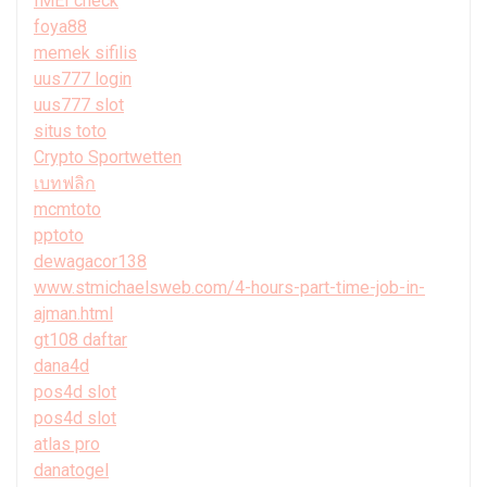
IMEI check
foya88
memek sifilis
uus777 login
uus777 slot
situs toto
Crypto Sportwetten
เบทฟลิก
mcmtoto
pptoto
dewagacor138
www.stmichaelsweb.com/4-hours-part-time-job-in-
ajman.html
gt108 daftar
dana4d
pos4d slot
pos4d slot
atlas pro
danatogel