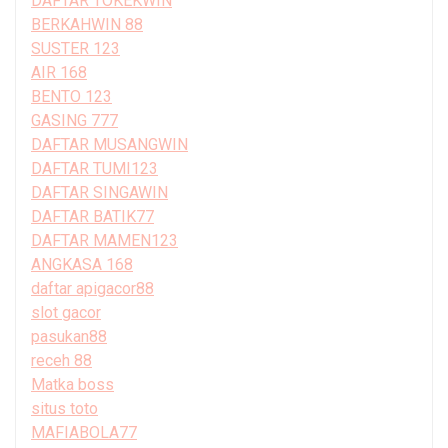
DAFTAR TOKEKWIN
BERKAHWIN 88
SUSTER 123
AIR 168
BENTO 123
GASING 777
DAFTAR MUSANGWIN
DAFTAR TUMI123
DAFTAR SINGAWIN
DAFTAR BATIK77
DAFTAR MAMEN123
ANGKASA 168
daftar apigacor88
slot gacor
pasukan88
receh 88
Matka boss
situs toto
MAFIABOLA77