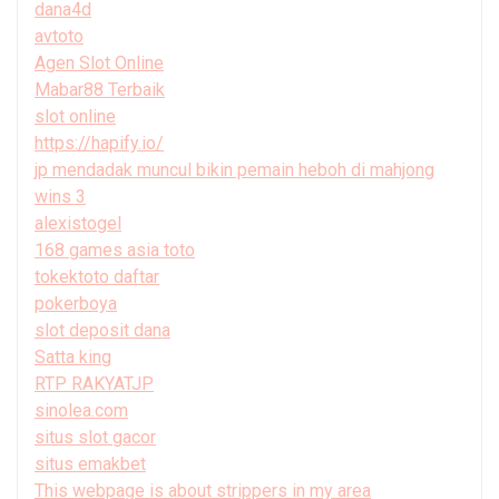
dana4d
avtoto
Agen Slot Online
Mabar88 Terbaik
slot online
https://hapify.io/
jp mendadak muncul bikin pemain heboh di mahjong
wins 3
alexistogel
168 games asia toto
tokektoto daftar
pokerboya
slot deposit dana
Satta king
RTP RAKYATJP
sinolea.com
situs slot gacor
situs emakbet
This webpage is about strippers in my area