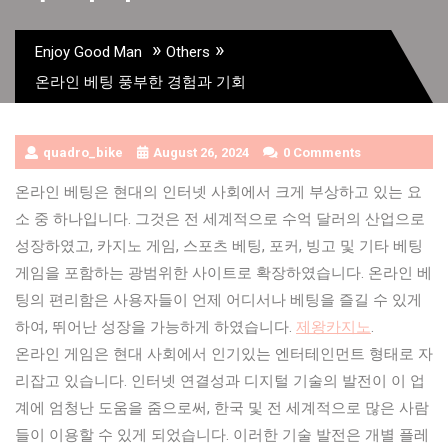
»
»
Enjoy Good Man
Others
온라인 베팅 풍부한 경험과 기회
quadro_bike
August 26, 2024
0 Comments
온라인 베팅은 현대의 인터넷 사회에서 크게 부상하고 있는 요
소 중 하나입니다. 그것은 전 세계적으로 수억 달러의 산업으로
성장하였고, 카지노 게임, 스포츠 베팅, 포커, 빙고 및 기타 베팅
게임을 포함하는 광범위한 사이트로 확장하였습니다. 온라인 베
팅의 편리함은 사용자들이 언제 어디서나 베팅을 즐길 수 있게
하여, 뛰어난 성장을 가능하게 하였습니다.
제왕카지노
.
온라인 게임은 현대 사회에서 인기있는 엔터테인먼트 형태로 자
리잡고 있습니다. 인터넷 연결성과 디지털 기술의 발전이 이 업
계에 엄청난 도움을 줌으로써, 한국 및 전 세계적으로 많은 사람
들이 이용할 수 있게 되었습니다. 이러한 기술 발전은 개별 플레