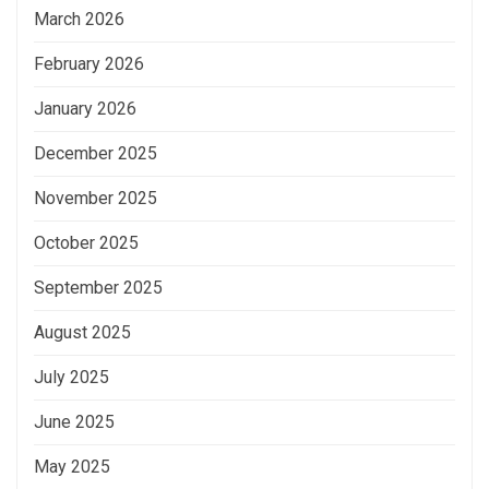
March 2026
February 2026
January 2026
December 2025
November 2025
October 2025
September 2025
August 2025
July 2025
June 2025
May 2025