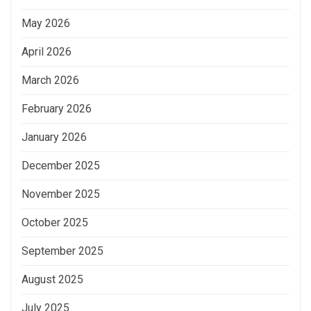
May 2026
April 2026
March 2026
February 2026
January 2026
December 2025
November 2025
October 2025
September 2025
August 2025
July 2025