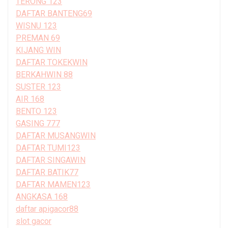
TERONG 123
DAFTAR BANTENG69
WISNU 123
PREMAN 69
KIJANG WIN
DAFTAR TOKEKWIN
BERKAHWIN 88
SUSTER 123
AIR 168
BENTO 123
GASING 777
DAFTAR MUSANGWIN
DAFTAR TUMI123
DAFTAR SINGAWIN
DAFTAR BATIK77
DAFTAR MAMEN123
ANGKASA 168
daftar apigacor88
slot gacor