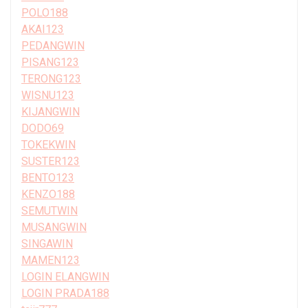
POLO188
AKAI123
PEDANGWIN
PISANG123
TERONG123
WISNU123
KIJANGWIN
DODO69
TOKEKWIN
SUSTER123
BENTO123
KENZO188
SEMUTWIN
MUSANGWIN
SINGAWIN
MAMEN123
LOGIN ELANGWIN
LOGIN PRADA188