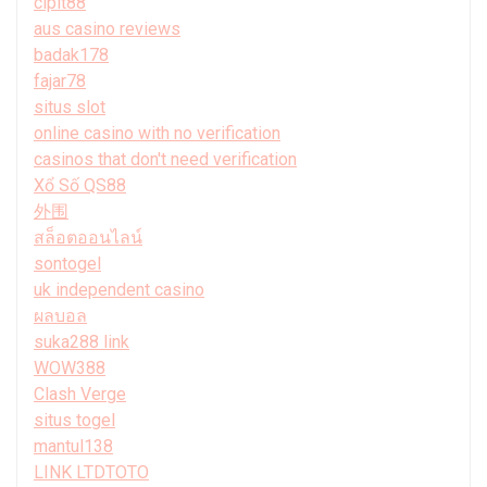
cipit88
aus casino reviews
badak178
fajar78
situs slot
online casino with no verification
casinos that don't need verification
Xổ Số QS88
外围
สล็อตออนไลน์
sontogel
uk independent casino
ผลบอล
suka288 link
WOW388
Clash Verge
situs togel
mantul138
LINK LTDTOTO