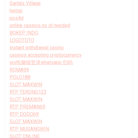
Santa’s Village
hentai
pos4d
online casinos no id needed
BOKEP INDO
LOGOTOTO
instant withdrawal casino
casinos accepting cryptocurrency
ws电脑端登录whatsapp 扫码
ROMA99
POLO188
SLOT MAXWIN
RTP TERONG123
SLOT MAXWIN
RTP PREMAN69
RTP DODO69
SLOT MAXWIN
RTP MUSANGWIN
SLOT ONLINE