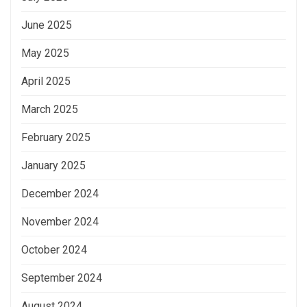
June 2025
May 2025
April 2025
March 2025
February 2025
January 2025
December 2024
November 2024
October 2024
September 2024
August 2024