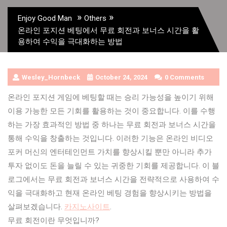
»
»
Enjoy Good Man
Others
온라인 포지션 베팅에서 무료 회전과 보너스 시간을 활
용하여 수익을 극대화하는 방법
Wesley_Hornbeck
October 24, 2024
0 Comments
온라인 포지션 게임에 베팅할 때는 승리 가능성을 높이기 위해
이용 가능한 모든 기회를 활용하는 것이 중요합니다. 이를 수행
하는 가장 효과적인 방법 중 하나는 무료 회전과 보너스 시간을
통해 수익을 창출하는 것입니다. 이러한 기능은 온라인 비디오
포커 머신의 엔터테인먼트 가치를 향상시킬 뿐만 아니라 추가
투자 없이도 돈을 늘릴 수 있는 귀중한 기회를 제공합니다. 이 블
로그에서는 무료 회전과 보너스 시간을 전략적으로 사용하여 수
익을 극대화하고 현재 온라인 베팅 경험을 향상시키는 방법을
살펴보겠습니다.
카지노사이트
.
무료 회전이란 무엇입니까?