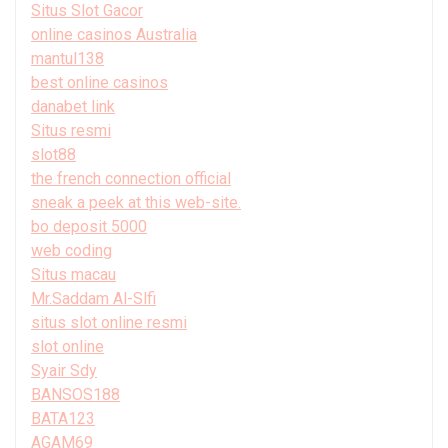
Situs Slot Gacor
online casinos Australia
mantul138
best online casinos
danabet link
Situs resmi
slot88
the french connection official
sneak a peek at this web-site.
bo deposit 5000
web coding
Situs macau
Mr.Saddam Al-Slfi
situs slot online resmi
slot online
Syair Sdy
BANSOS188
BATA123
AGAM69