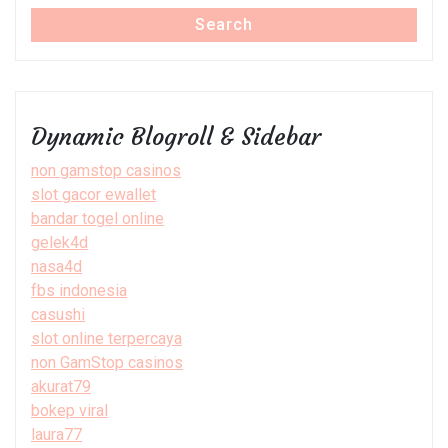
Search
Dynamic Blogroll & Sidebar
non gamstop casinos
slot gacor ewallet
bandar togel online
gelek4d
nasa4d
fbs indonesia
casushi
slot online terpercaya
non GamStop casinos
akurat79
bokep viral
laura77