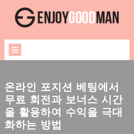
Skip
to
content
Open
Menu
온라인 포지션 베팅에서
무료 회전과 보너스 시간
을 활용하여 수익을 극대
화하는 방법