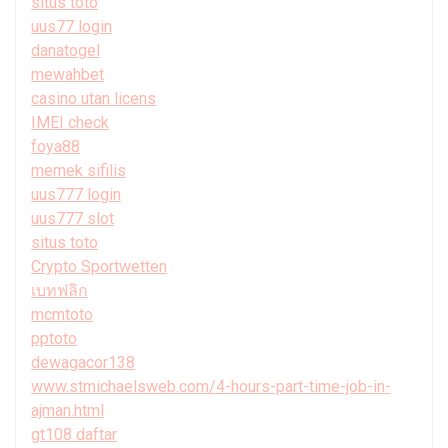
situs toto
uus77 login
danatogel
mewahbet
casino utan licens
IMEI check
foya88
memek sifilis
uus777 login
uus777 slot
situs toto
Crypto Sportwetten
เบทฟลิก
mcmtoto
pptoto
dewagacor138
www.stmichaelsweb.com/4-hours-part-time-job-in-
ajman.html
gt108 daftar