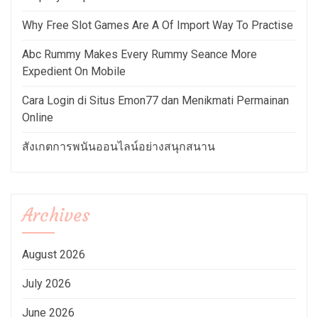
Why Free Slot Games Are A Of Import Way To Practise
Abc Rummy Makes Every Rummy Seance More
Expedient On Mobile
Cara Login di Situs Emon77 dan Menikmati Permainan
Online
สังเกตการพนันออนไลน์อย่างสนุกสนาน
Archives
August 2026
July 2026
June 2026