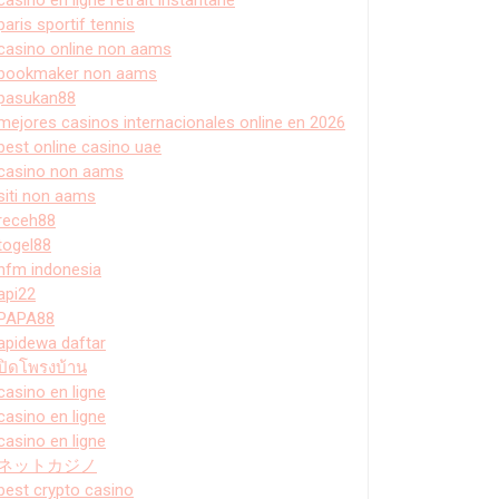
paris sportif tennis
casino online non aams
bookmaker non aams
pasukan88
mejores casinos internacionales online en 2026
best online casino uae
casino non aams
siti non aams
receh88
togel88
hfm indonesia
api22
PAPA88
apidewa daftar
ปิดโพรงบ้าน
casino en ligne
casino en ligne
casino en ligne
ネットカジノ
best crypto casino