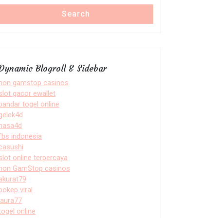
Search
Dynamic Blogroll & Sidebar
non gamstop casinos
slot gacor ewallet
bandar togel online
gelek4d
nasa4d
fbs indonesia
casushi
slot online terpercaya
non GamStop casinos
akurat79
bokep viral
laura77
togel online