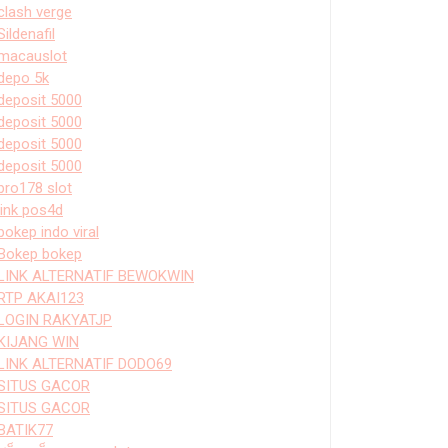
clash verge
Sildenafil
macauslot
depo 5k
deposit 5000
deposit 5000
deposit 5000
deposit 5000
bro178 slot
link pos4d
bokep indo viral
Bokep bokep
LINK ALTERNATIF BEWOKWIN
RTP AKAI123
LOGIN RAKYATJP
KIJANG WIN
LINK ALTERNATIF DODO69
SITUS GACOR
SITUS GACOR
BATIK77