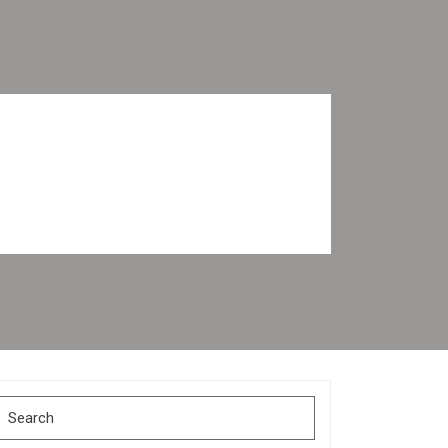
Search
for: