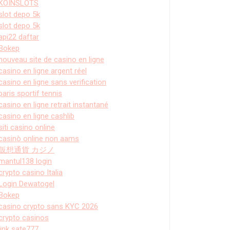
KOINSLOTS
slot depo 5k
slot depo 5k
api22 daftar
Bokep
nouveau site de casino en ligne
casino en ligne argent réel
casino en ligne sans verification
paris sportif tennis
casino en ligne retrait instantané
casino en ligne cashlib
siti casino online
casinò online non aams
仮想通貨 カジノ
mantul138 login
crypto casino Italia
Login Dewatogel
Bokep
casino crypto sans KYC 2026
crypto casinos
link sate777