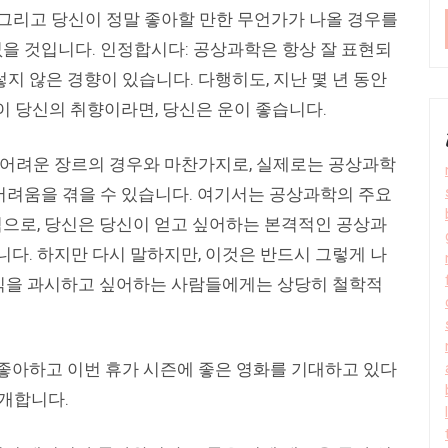
, 그리고 당신이 정말 좋아할 만한 무언가가 나올 경우를
없을 것입니다. 인정합시다: 공상과학은 항상 잘 표현되
렇지 않은 경향이 있습니다. 다행히도, 지난 몇 년 동안
 당신의 취향이라면, 당신은 운이 좋습니다.
 어려운 장르의 경우와 마찬가지로, 실제로는 공상과학
 어려움을 겪을 수 있습니다. 여기서는 공상과학의 주요
적으로, 당신은 당신이 얻고 싶어하는 본격적인 공상과
다. 하지만 다시 말하지만, 이것은 반드시 그렇게 나
지식을 과시하고 싶어하는 사람들에게는 상당히 철학적
좋아하고 이번 휴가 시즌에 좋은 영화를 기대하고 있다
소개합니다.