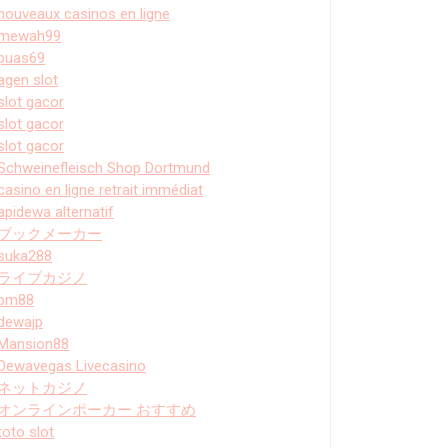
nouveaux casinos en ligne
mewah99
puas69
agen slot
slot gacor
slot gacor
slot gacor
Schweinefleisch Shop Dortmund
casino en ligne retrait immédiat
apidewa alternatif
ブックメーカー
suka288
ライブカジノ
bm88
dewajp
Mansion88
Dewavegas Livecasino
ネットカジノ
オンラインポーカー おすすめ
toto slot