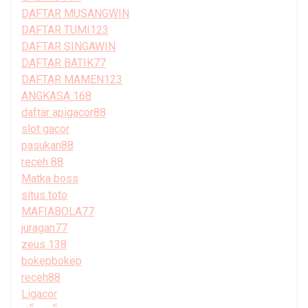
DAFTAR MUSANGWIN
DAFTAR TUMI123
DAFTAR SINGAWIN
DAFTAR BATIK77
DAFTAR MAMEN123
ANGKASA 168
daftar apigacor88
slot gacor
pasukan88
receh 88
Matka boss
situs toto
MAFIABOLA77
juragan77
zeus 138
bokepbokep
receh88
Ligacor