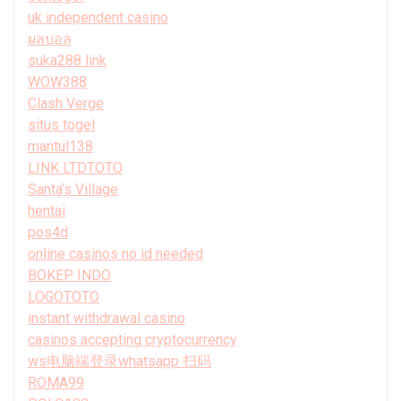
uk independent casino
ผลบอล
suka288 link
WOW388
Clash Verge
situs togel
mantul138
LINK LTDTOTO
Santa’s Village
hentai
pos4d
online casinos no id needed
BOKEP INDO
LOGOTOTO
instant withdrawal casino
casinos accepting cryptocurrency
ws电脑端登录whatsapp 扫码
ROMA99