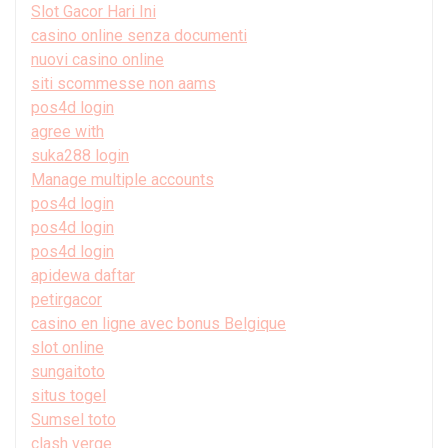
Slot Gacor Hari Ini
casino online senza documenti
nuovi casino online
siti scommesse non aams
pos4d login
agree with
suka288 login
Manage multiple accounts
pos4d login
pos4d login
pos4d login
apidewa daftar
petirgacor
casino en ligne avec bonus Belgique
slot online
sungaitoto
situs togel
Sumsel toto
clash verge