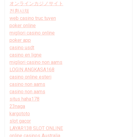
オンラインカジノサイト
전환사채
web casino truc tuyen
poker online
migliori casino online
poker app
casino usdt
casino en ligne
migliori casino non aams
LOGIN ANGKASA168
casino online esteri
casino non aams
casino non aams
situs haha178
23naga
kargototo
slot gacor
LAYAR138 SLOT ONLINE
online casinos Australia