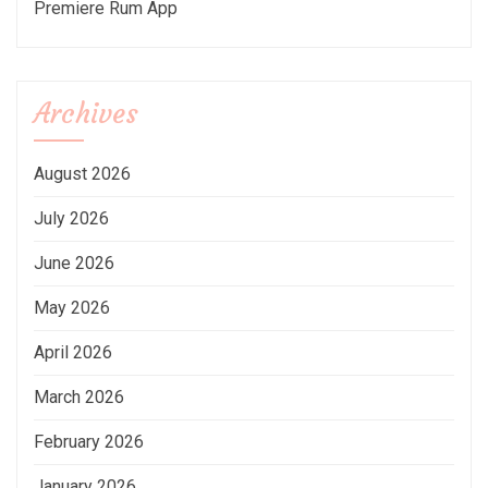
Premiere Rum App
Archives
August 2026
July 2026
June 2026
May 2026
April 2026
March 2026
February 2026
January 2026