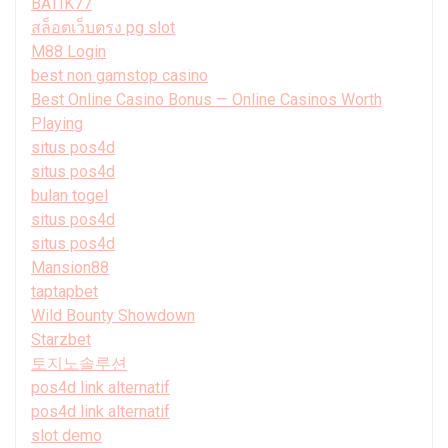
BATIK77
สล็อตเว็บตรง pg slot
M88 Login
best non gamstop casino
Best Online Casino Bonus — Online Casinos Worth
Playing
situs pos4d
situs pos4d
bulan togel
situs pos4d
situs pos4d
Mansion88
taptapbet
Wild Bounty Showdown
Starzbet
토지노솔루션
pos4d link alternatif
pos4d link alternatif
slot demo