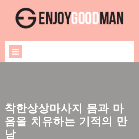
Skip
to
content
Open
Menu
착한상상마사지 몸과 마
음을 치유하는 기적의 만
남