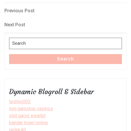
Post
Previous
Previous Post
Post
navigation
Next
Next Post
Post
Search
for:
Search
Dynamic Blogroll & Sidebar
techno002
non gamstop casinos
slot gacor ewallet
bandar togel online
gelek4d