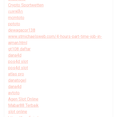
Crypto Sportwetten
เบทฟลิก
mcmtoto
pptoto
dewagacor138
www.stmichaelsweb.com/4-hours-part-time-job-in-
ajman.html
gt108 daftar
dana4d
pos4d slot
pos4d slot
atlas pro
danatogel
dana4d
avtoto
Agen Slot Online
Mabar88 Terbaik
slot online