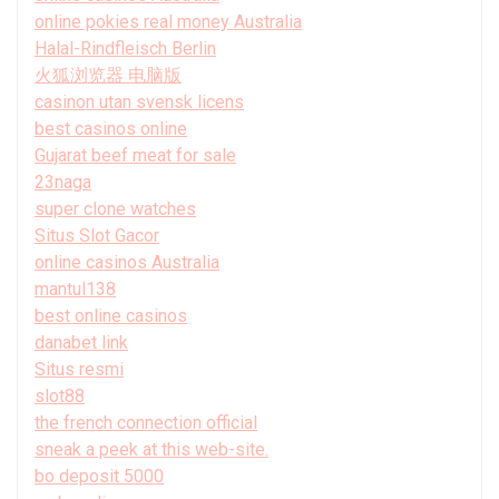
online pokies real money Australia
Halal-Rindfleisch Berlin
火狐浏览器 电脑版
casinon utan svensk licens
best casinos online
Gujarat beef meat for sale
23naga
super clone watches
Situs Slot Gacor
online casinos Australia
mantul138
best online casinos
danabet link
Situs resmi
slot88
the french connection official
sneak a peek at this web-site.
bo deposit 5000