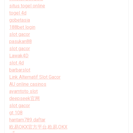
situs togel online
togel 4d
gobetasia
188bet login
slot gacor
pasukan88
slot gacor
Lawak4D
slot 4d
barbarslot
Link Alternatif Slot Gacor
AU online casinos
ayamtoto slot
deepseek官网
slot gacor
gt 108
hantam789 daftar
欧易OKX官方平台,欧易,OKX