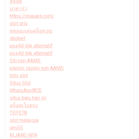
สล็อต
บาคาร่า
https://mujuara.com/
slot qris
ทดลองเล่นสล็อต pg
sbobet
pos4d link alternatif
pos4d link alternatif
Siti non AAMS
elenco casino non AAMS
toto slot
Situs Slot
WhatsApp网页
situs baru hari ini
สล็อตเว็บตรง
TEPE78
slot malaysia
umi55
KIJANG WIN