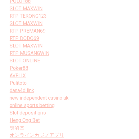
POLO188
SLOT MAXWIN
RTP TERONG123
SLOT MAXWIN
RTP PREMAN69
RTP DODO69
SLOT MAXWIN
RTP MUSANGWIN
SLOT ONLINE
Poker88
AVFLIX
Pulitoto
dana4d link
new independent casino uk
online sports betting
Slot deposit qris
Heng Ong Bet
벳위즈
オンラインカジノアプリ