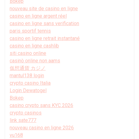
Bokep
nouveau site de casino en ligne
casino en ligne argent réel
casino en ligne sans verification
paris sportif tennis
casino en ligne retrait instantané
casino en ligne cashlib
siti casino online
casinò online non aams
仮想通貨 カジノ
mantul138 login
crypto casino Italia
Login Dewatogel
Bokep
casino crypto sans KYC 2026
crypto casinos
link sate777
nouveau casino en ligne 2026
vu168