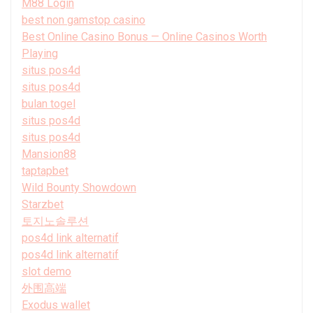
M88 Login
best non gamstop casino
Best Online Casino Bonus — Online Casinos Worth
Playing
situs pos4d
situs pos4d
bulan togel
situs pos4d
situs pos4d
Mansion88
taptapbet
Wild Bounty Showdown
Starzbet
토지노솔루션
pos4d link alternatif
pos4d link alternatif
slot demo
外围高端
Exodus wallet