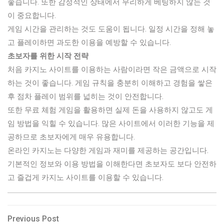
좋습니다. 또한 감정적인 상태에서 무리하게 베팅하지 않는 것
이 중요합니다.
게임 시간을 관리하는 것도 도움이 됩니다. 일정 시간을 정해 놓
고 플레이하면 과도한 이용을 예방할 수 있습니다.
초보자를 위한 시작 전략
처음 카지노 사이트를 이용하는 사람이라면 작은 금액으로 시작
하는 것이 좋습니다. 게임 규칙을 충분히 이해하고 경험을 쌓은
후 점차 플레이 범위를 넓히는 것이 안전합니다.
또한 무료 체험 게임을 활용하면 실제 돈을 사용하지 않고도 게
임 방법을 익힐 수 있습니다. 많은 사이트에서 이러한 기능을 제
공하므로 초보자에게 매우 유용합니다.
온라인 카지노는 다양한 게임과 재미를 제공하는 공간입니다.
기본적인 정보와 이용 방법을 이해한다면 초보자도 보다 안전하
고 즐겁게 카지노 사이트를 이용할 수 있습니다.
Post
Previous
Previous Post