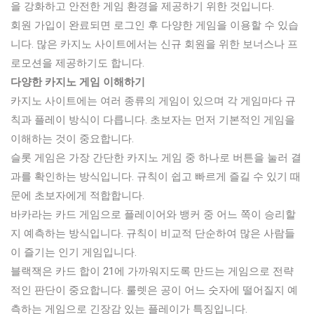
을 강화하고 안전한 게임 환경을 제공하기 위한 것입니다.
회원 가입이 완료되면 로그인 후 다양한 게임을 이용할 수 있습
니다. 많은 카지노 사이트에서는 신규 회원을 위한 보너스나 프
로모션을 제공하기도 합니다.
다양한 카지노 게임 이해하기
카지노 사이트에는 여러 종류의 게임이 있으며 각 게임마다 규
칙과 플레이 방식이 다릅니다. 초보자는 먼저 기본적인 게임을
이해하는 것이 중요합니다.
슬롯 게임은 가장 간단한 카지노 게임 중 하나로 버튼을 눌러 결
과를 확인하는 방식입니다. 규칙이 쉽고 빠르게 즐길 수 있기 때
문에 초보자에게 적합합니다.
바카라는 카드 게임으로 플레이어와 뱅커 중 어느 쪽이 승리할
지 예측하는 방식입니다. 규칙이 비교적 단순하여 많은 사람들
이 즐기는 인기 게임입니다.
블랙잭은 카드 합이 21에 가까워지도록 만드는 게임으로 전략
적인 판단이 중요합니다. 룰렛은 공이 어느 숫자에 떨어질지 예
측하는 게임으로 긴장감 있는 플레이가 특징입니다.