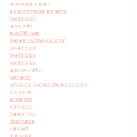
nuovi casino online
siti scommesse non aams
pos4d login
agree with
suka288 login
Manage multiple accounts
pos4d login
pos4d login
pos4d login
apidewa daftar
petirgacor
casino en ligne avec bonus Belgique
slot online
sungaitoto
situs togel
Sumsel toto
clash verge
Sildenafil
macauslot