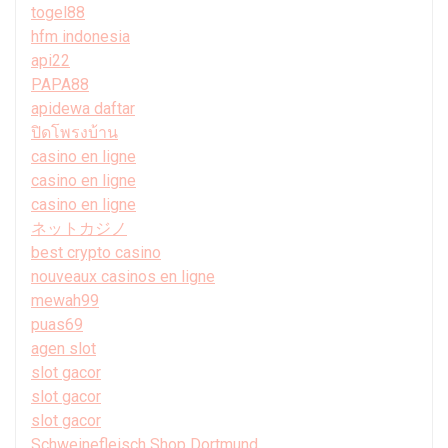
togel88
hfm indonesia
api22
PAPA88
apidewa daftar
ปิดโพรงบ้าน
casino en ligne
casino en ligne
casino en ligne
ネットカジノ
best crypto casino
nouveaux casinos en ligne
mewah99
puas69
agen slot
slot gacor
slot gacor
slot gacor
Schweinefleisch Shop Dortmund