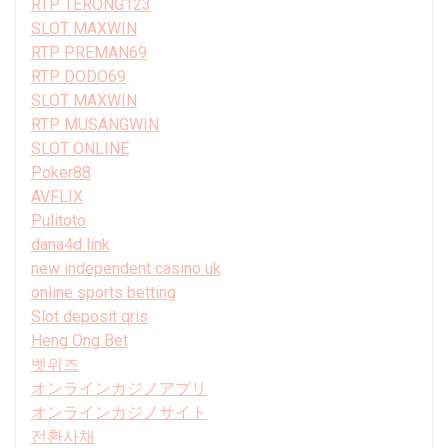
RTP TERONG123
SLOT MAXWIN
RTP PREMAN69
RTP DODO69
SLOT MAXWIN
RTP MUSANGWIN
SLOT ONLINE
Poker88
AVFLIX
Pulitoto
dana4d link
new independent casino uk
online sports betting
Slot deposit qris
Heng Ong Bet
벳위즈
オンラインカジノアプリ
オンラインカジノサイト
전환사채