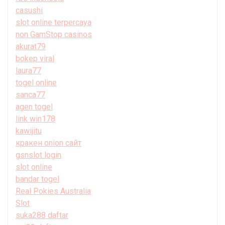
casushi
slot online terpercaya
non GamStop casinos
akurat79
bokep viral
laura77
togel online
sanca77
agen togel
link win178
kawijitu
кракен onion сайт
gsnslot login
slot online
bandar togel
Real Pokies Australia
Slot
suka288 daftar