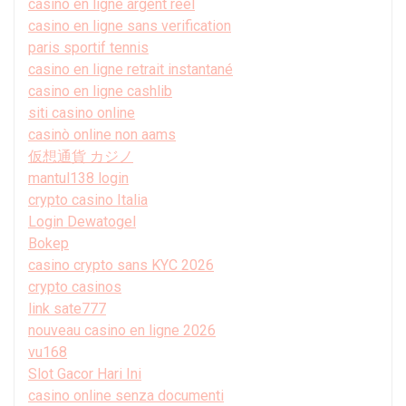
casino en ligne argent réel
casino en ligne sans verification
paris sportif tennis
casino en ligne retrait instantané
casino en ligne cashlib
siti casino online
casinò online non aams
仮想通貨 カジノ
mantul138 login
crypto casino Italia
Login Dewatogel
Bokep
casino crypto sans KYC 2026
crypto casinos
link sate777
nouveau casino en ligne 2026
vu168
Slot Gacor Hari Ini
casino online senza documenti