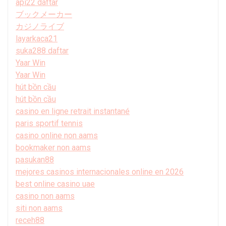
api22 daftar
ブックメーカー
カジノライブ
layarkaca21
suka288 daftar
Yaar Win
Yaar Win
hút bồn cầu
hút bồn cầu
casino en ligne retrait instantané
paris sportif tennis
casino online non aams
bookmaker non aams
pasukan88
mejores casinos internacionales online en 2026
best online casino uae
casino non aams
siti non aams
receh88