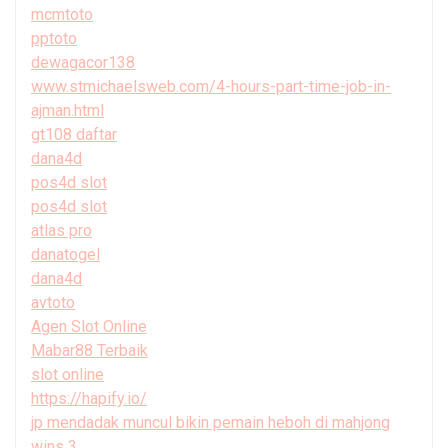
mcmtoto
pptoto
dewagacor138
www.stmichaelsweb.com/4-hours-part-time-job-in-
ajman.html
gt108 daftar
dana4d
pos4d slot
pos4d slot
atlas pro
danatogel
dana4d
avtoto
Agen Slot Online
Mabar88 Terbaik
slot online
https://hapify.io/
jp mendadak muncul bikin pemain heboh di mahjong
wins 3