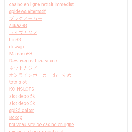
casino en ligne retrait immédiat
apidewa alternatif
ブックメーカー
suka288
ライブカジノ
bm88
dewajp
Mansion88
Dewavegas Livecasino
ネットカジノ
オンラインポーカー おすすめ
toto slot
KOINSLOTS
slot depo 5k
slot depo 5k
api22 daftar
Bokep
nouveau site de casino en ligne
casino en ligne argent réel