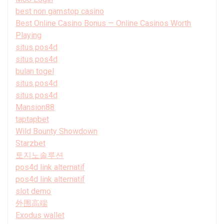
best non gamstop casino
Best Online Casino Bonus — Online Casinos Worth
Playing
situs pos4d
situs pos4d
bulan togel
situs pos4d
situs pos4d
Mansion88
taptapbet
Wild Bounty Showdown
Starzbet
토지노솔루션
pos4d link alternatif
pos4d link alternatif
slot demo
外围高端
Exodus wallet