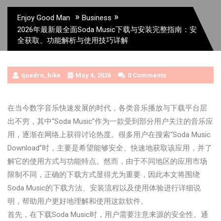
»
»
Enjoy Good Man
Business
2026年最新最全面Soda Music下载与安装完整指南：安
全获取、功能解析与使用技巧详解
quadro_bike
May 4, 2026
0 Comments
在当今数字音乐快速发展的时代，各类音乐播放与下载平台层
出不穷，其中“Soda Music”作为一款受到部分用户关注的音乐应
用，逐渐在网络上获得讨论热度。很多用户在搜索“Soda Music
Download”时，主要是希望能够安全、快速地获取该应用，并了
解它的使用方式与功能特点。然而，由于不同地区的应用市场
限制不同，正确的下载方式显得尤为重要，因此本文将围绕
Soda Music的下载方法、安装流程以及使用体验进行详细说
明，帮助用户更好地理解和使用这款软件。
首先，在下载Soda Music时，用户需要注意来源的安全性。通