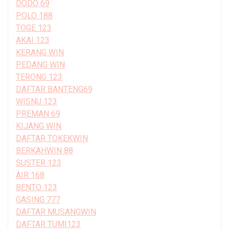
DODO 69
POLO 188
TOGE 123
AKAI 123
KERANG WIN
PEDANG WIN
TERONG 123
DAFTAR BANTENG69
WISNU 123
PREMAN 69
KIJANG WIN
DAFTAR TOKEKWIN
BERKAHWIN 88
SUSTER 123
AIR 168
BENTO 123
GASING 777
DAFTAR MUSANGWIN
DAFTAR TUMI123