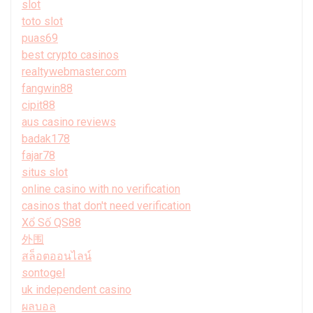
slot
toto slot
puas69
best crypto casinos
realtywebmaster.com
fangwin88
cipit88
aus casino reviews
badak178
fajar78
situs slot
online casino with no verification
casinos that don't need verification
Xổ Số QS88
外围
สล็อตออนไลน์
sontogel
uk independent casino
ผลบอล