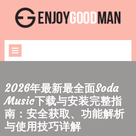
Skip
to
content
Open
Menu
2026年最新最全面Soda
Music下载与安装完整指
南：安全获取、功能解析
与使用技巧详解