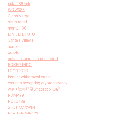
suka288 link
WOW388
Clash Verge
situs togel
mantul138
LINK LTDTOTO
Santa’s Village
hentai
pos4d
online casinos no id needed
BOKEP INDO
LOGOTOTO
instant withdrawal casino
casinos accepting cryptocurrency
ws电脑端登录whatsapp 扫码
ROMA99
POLO188
SLOT MAXWIN
RTP TERONG123