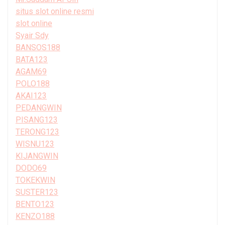
situs slot online resmi
slot online
Syair Sdy
BANSOS188
BATA123
AGAM69
POLO188
AKAI123
PEDANGWIN
PISANG123
TERONG123
WISNU123
KIJANGWIN
DODO69
TOKEKWIN
SUSTER123
BENTO123
KENZO188