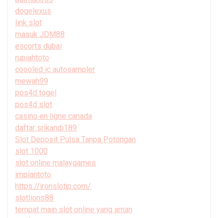
dogelexus
link slot
masuk JDM88
escorts dubai
rupiahtoto
coooled ic autosampler
mewah99
pos4d togel
pos4d slot
casino en ligne canada
daftar srikandi189
Slot Deposit Pulsa Tanpa Potongan
slot 1000
slot online malaygames
impiantoto
https://ironslotjp.com/
slotlions88
tempat main slot online yang aman