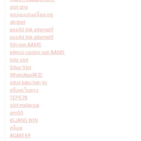
slot qris
ทดลองเล่นสล็อต pg
sbobet
pos4d link alternatif
pos4d link alternatif
Siti non AAMS
elenco casino non AAMS
toto slot
Situs Slot
WhatsApp网页
situs baru hari ini
สล็อตเว็บตรง
TEPE78
slot malaysia
umi55
KIJANG WIN
สล็อต
AGAM 69