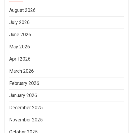
August 2026
July 2026
June 2026
May 2026
April 2026
March 2026
February 2026
January 2026
December 2025
November 2025
October 2025