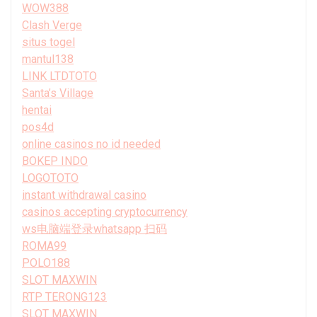
WOW388
Clash Verge
situs togel
mantul138
LINK LTDTOTO
Santa’s Village
hentai
pos4d
online casinos no id needed
BOKEP INDO
LOGOTOTO
instant withdrawal casino
casinos accepting cryptocurrency
ws电脑端登录whatsapp 扫码
ROMA99
POLO188
SLOT MAXWIN
RTP TERONG123
SLOT MAXWIN