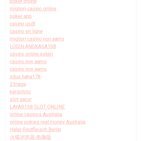
poker online
migliori casino online
poker app
casino usdt
casino en ligne
migliori casino non aams
LOGIN ANGKASA168
casino online esteri
casino non aams
casino non aams
situs haha178
23naga
kargototo
slot gacor
LAYAR138 SLOT ONLINE
online casinos Australia
online pokies real money Australia
Halal-Rindfleisch Berlin
火狐浏览器 电脑版