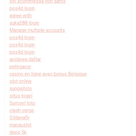
siti scommesse non aams
pos4d login
agree with
suka288 login
Manage multiple accounts
pos4d login
pos4d login
pos4d login
apidewa daftar
petirgacor
casino en ligne avec bonus Belgique
slot online
sungaitoto
situs togel
Sumsel toto
clash verge
Sildenafil
macauslot
depo 5k