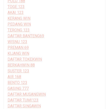
POLO 188
TOGE 123
AKAI 123
KERANG WIN
PEDANG WIN
TERONG 123
DAFTAR BANTENG69
WISNU 123
PREMAN 69
KIJANG WIN
DAFTAR TOKEKWIN
BERKAHWIN 88
SUSTER 123
AIR 168
BENTO 123
GASING 777
DAFTAR MUSANGWIN
DAFTAR TUMI123
DAFTAR SINGAWIN