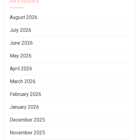
Archives
August 2026
July 2026
June 2026
May 2026
April 2026
March 2026
February 2026
January 2026
December 2025
November 2025