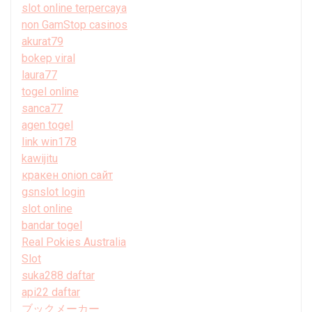
slot online terpercaya
non GamStop casinos
akurat79
bokep viral
laura77
togel online
sanca77
agen togel
link win178
kawijitu
кракен onion сайт
gsnslot login
slot online
bandar togel
Real Pokies Australia
Slot
suka288 daftar
api22 daftar
ブックメーカー