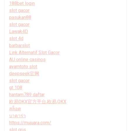
188bet login
slot gacor
pasukan88
slot gacor
Lawak4D
slot 4d
barbarslot
Link Alternatif Slot Gacor
AU online casinos
ayamtoto slot
deepseek官网
slot gacor
gt 108
hantam789 daftar
欧易OKX官方平台,欧易,OKX
สล็อต
บาคาร่า
https://mujuara.com/
slot qris