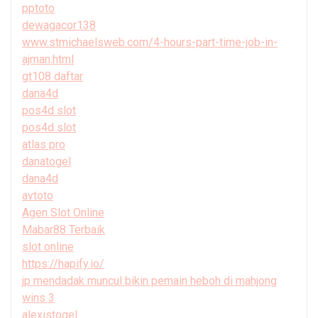
pptoto
dewagacor138
www.stmichaelsweb.com/4-hours-part-time-job-in-
ajman.html
gt108 daftar
dana4d
pos4d slot
pos4d slot
atlas pro
danatogel
dana4d
avtoto
Agen Slot Online
Mabar88 Terbaik
slot online
https://hapify.io/
jp mendadak muncul bikin pemain heboh di mahjong
wins 3
alexistogel