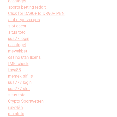
danatogel
sports betting reddit
Click for DA90+ to DR90+ PBN
slot depo via qris
slot gacor
situs toto
uus77 login
danatogel
mewahbet
casino utan licens
IMEI check
foya88
memek sifilis
uus777 login
uus777 slot
situs toto
Crypto Sportwetten
เบทฟลิก
mcmtoto