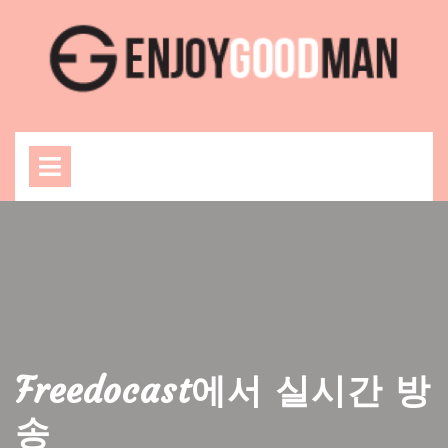
Skip
to
content
Open
Menu
Freedocast에서 실시간 방
송