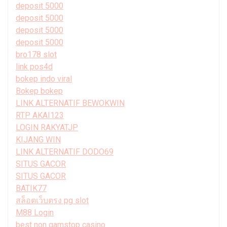
deposit 5000
deposit 5000
deposit 5000
deposit 5000
bro178 slot
link pos4d
bokep indo viral
Bokep bokep
LINK ALTERNATIF BEWOKWIN
RTP AKAI123
LOGIN RAKYATJP
KIJANG WIN
LINK ALTERNATIF DODO69
SITUS GACOR
SITUS GACOR
BATIK77
สล็อตเว็บตรง pg slot
M88 Login
best non gamstop casino