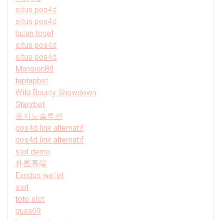
situs pos4d
situs pos4d
bulan togel
situs pos4d
situs pos4d
Mansion88
taptapbet
Wild Bounty Showdown
Starzbet
토지노솔루션
pos4d link alternatif
pos4d link alternatif
slot demo
外围高端
Exodus wallet
slot
toto slot
puas69