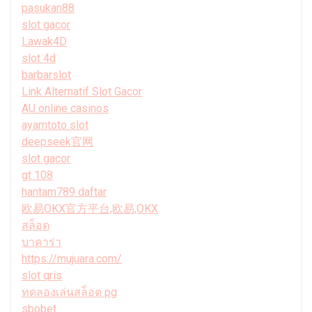
pasukan88
slot gacor
Lawak4D
slot 4d
barbarslot
Link Alternatif Slot Gacor
AU online casinos
ayamtoto slot
deepseek官网
slot gacor
gt 108
hantam789 daftar
欧易OKX官方平台,欧易,OKX
สล็อต
บาคาร่า
https://mujuara.com/
slot qris
ทดลองเล่นสล็อต pg
sbobet