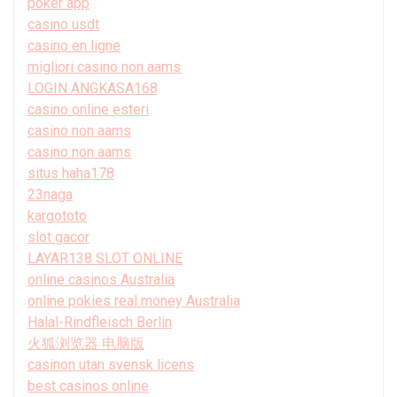
poker app
casino usdt
casino en ligne
migliori casino non aams
LOGIN ANGKASA168
casino online esteri
casino non aams
casino non aams
situs haha178
23naga
kargototo
slot gacor
LAYAR138 SLOT ONLINE
online casinos Australia
online pokies real money Australia
Halal-Rindfleisch Berlin
火狐浏览器 电脑版
casinon utan svensk licens
best casinos online