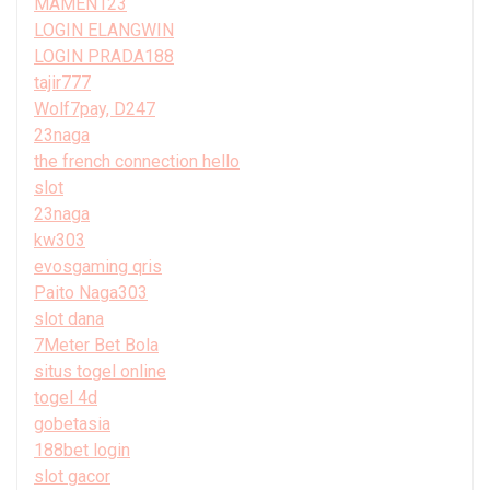
MAMEN123
LOGIN ELANGWIN
LOGIN PRADA188
tajir777
Wolf7pay, D247
23naga
the french connection hello
slot
23naga
kw303
evosgaming qris
Paito Naga303
slot dana
7Meter Bet Bola
situs togel online
togel 4d
gobetasia
188bet login
slot gacor