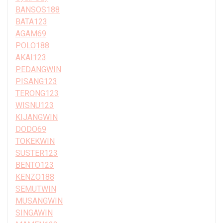
BANSOS188
BATA123
AGAM69
POLO188
AKAI123
PEDANGWIN
PISANG123
TERONG123
WISNU123
KIJANGWIN
DODO69
TOKEKWIN
SUSTER123
BENTO123
KENZO188
SEMUTWIN
MUSANGWIN
SINGAWIN