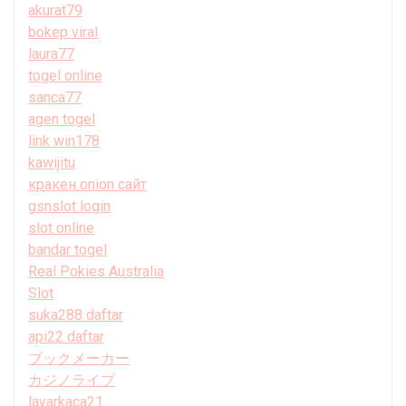
akurat79
bokep viral
laura77
togel online
sanca77
agen togel
link win178
kawijitu
кракен onion сайт
gsnslot login
slot online
bandar togel
Real Pokies Australia
Slot
suka288 daftar
api22 daftar
ブックメーカー
カジノライブ
layarkaca21