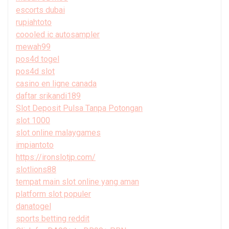
escorts dubai
rupiahtoto
coooled ic autosampler
mewah99
pos4d togel
pos4d slot
casino en ligne canada
daftar srikandi189
Slot Deposit Pulsa Tanpa Potongan
slot 1000
slot online malaygames
impiantoto
https://ironslotjp.com/
slotlions88
tempat main slot online yang aman
platform slot populer
danatogel
sports betting reddit