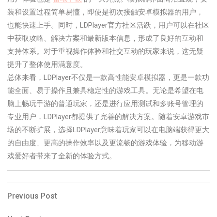
装和设置过程简单易懂，即使是初次接触安卓模拟器的用户，
也能快速上手。同时，LDPlayer官方社区活跃，用户可以在社区
中获取攻略、解决方案和最新版本信息，形成了良好的互动和
支持体系。对于重视操作体验和社交互动的玩家来说，这无疑
提升了整体使用满意度。
总体来看，LDPlayer不仅是一款高性能安卓模拟器，更是一款功
能全面、易于操作且兼具稳定性的游戏工具。无论是希望在电
脑上畅玩手游的普通玩家，还是进行应用测试和多账号管理的
专业用户，LDPlayer都提供了完善的解决方案。随着安卓游戏市
场的不断扩展，选择LDPlayer意味着玩家可以在电脑端获得更大
的自由度、更高的操作效率以及更流畅的游戏体验，为移动游
戏爱好者带来了全新的体验方式。
Post
Previous
Previous Post
Post