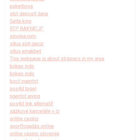
pokerboya
slot deposit dana
Satta king
RTP RAKYATJP
sinolea.com
situs slot gacor
situs emakbet
This webpage is about strippers in my area
bokep indo
bokep indo
bocil ngentot
pos4d togel
ngentot anjing
pos4d link alternatif
sázkové kanceláře v čr
online casino
sportfogadás online
online casino slovenija