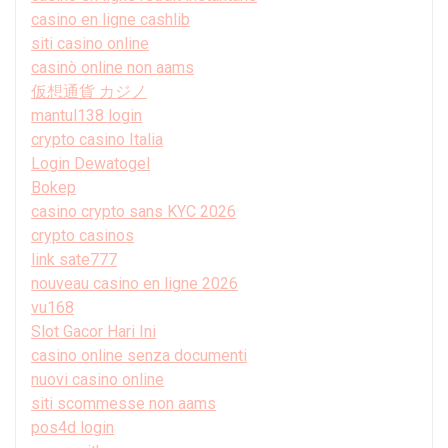
casino en ligne cashlib
siti casino online
casinò online non aams
仮想通貨 カジノ
mantul138 login
crypto casino Italia
Login Dewatogel
Bokep
casino crypto sans KYC 2026
crypto casinos
link sate777
nouveau casino en ligne 2026
vu168
Slot Gacor Hari Ini
casino online senza documenti
nuovi casino online
siti scommesse non aams
pos4d login