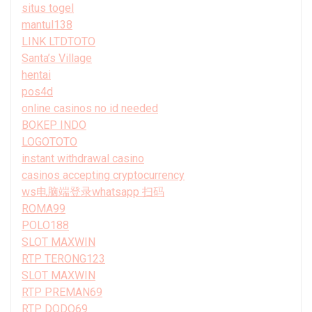
situs togel
mantul138
LINK LTDTOTO
Santa’s Village
hentai
pos4d
online casinos no id needed
BOKEP INDO
LOGOTOTO
instant withdrawal casino
casinos accepting cryptocurrency
ws电脑端登录whatsapp 扫码
ROMA99
POLO188
SLOT MAXWIN
RTP TERONG123
SLOT MAXWIN
RTP PREMAN69
RTP DODO69