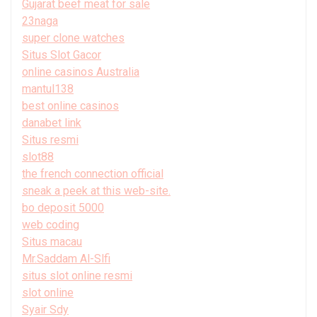
Gujarat beef meat for sale
23naga
super clone watches
Situs Slot Gacor
online casinos Australia
mantul138
best online casinos
danabet link
Situs resmi
slot88
the french connection official
sneak a peek at this web-site.
bo deposit 5000
web coding
Situs macau
Mr.Saddam Al-Slfi
situs slot online resmi
slot online
Syair Sdy