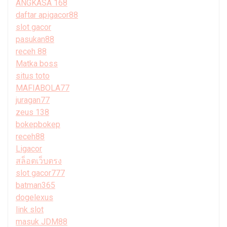
ANGKASA 168
daftar apigacor88
slot gacor
pasukan88
receh 88
Matka boss
situs toto
MAFIABOLA77
juragan77
zeus 138
bokepbokep
receh88
Ligacor
สล็อตเว็บตรง
slot gacor777
batman365
dogelexus
link slot
masuk JDM88