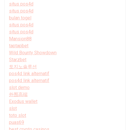
situs pos4d
situs pos4d
bulan togel
situs pos4d
situs pos4d
Mansion88
taptapbet
Wild Bounty Showdown
Starzbet
토지노솔루션
pos4d link alternatif
pos4d link alternatif
slot demo
外围高端
Exodus wallet
slot
toto slot
puas69
best crypto casinos