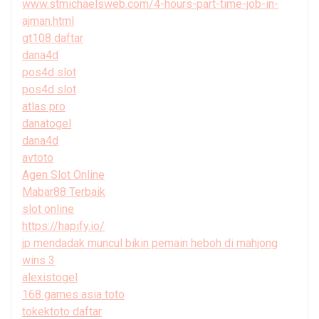
www.stmichaelsweb.com/4-hours-part-time-job-in-
ajman.html
gt108 daftar
dana4d
pos4d slot
pos4d slot
atlas pro
danatogel
dana4d
avtoto
Agen Slot Online
Mabar88 Terbaik
slot online
https://hapify.io/
jp mendadak muncul bikin pemain heboh di mahjong
wins 3
alexistogel
168 games asia toto
tokektoto daftar