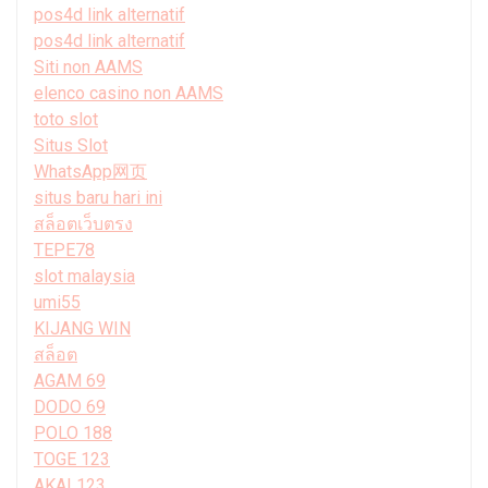
pos4d link alternatif
pos4d link alternatif
Siti non AAMS
elenco casino non AAMS
toto slot
Situs Slot
WhatsApp网页
situs baru hari ini
สล็อตเว็บตรง
TEPE78
slot malaysia
umi55
KIJANG WIN
สล็อต
AGAM 69
DODO 69
POLO 188
TOGE 123
AKAI 123