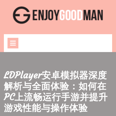
Skip
to
content
Open
Menu
LDPlayer安卓模拟器深度
解析与全面体验：如何在
PC上流畅运行手游并提升
游戏性能与操作体验