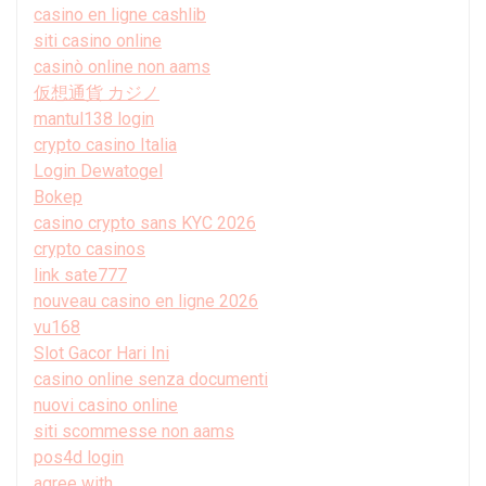
casino en ligne cashlib
siti casino online
casinò online non aams
仮想通貨 カジノ
mantul138 login
crypto casino Italia
Login Dewatogel
Bokep
casino crypto sans KYC 2026
crypto casinos
link sate777
nouveau casino en ligne 2026
vu168
Slot Gacor Hari Ini
casino online senza documenti
nuovi casino online
siti scommesse non aams
pos4d login
agree with