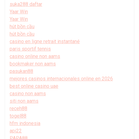
suka288 daftar
Yaar Win
Yaar Win
hút bồn cầu
hút bồn cầu
casino en ligne retrait instantané
paris sportif tennis
casino online non aams
bookmaker non aams
pasukan88
mejores casinos internacionales online en 2026
best online casino uae
casino non aams
siti non aams
receh88
togel88
hfm indonesia
api22
PAPA88