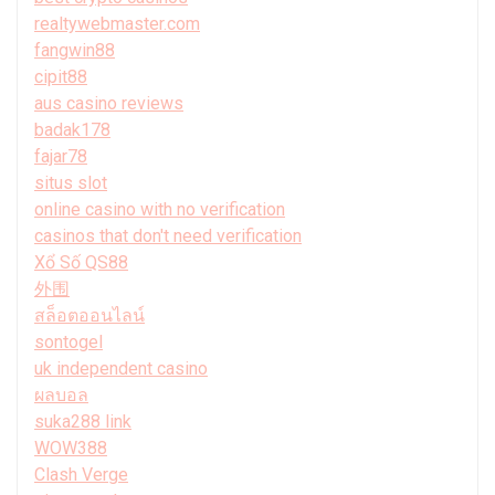
realtywebmaster.com
fangwin88
cipit88
aus casino reviews
badak178
fajar78
situs slot
online casino with no verification
casinos that don't need verification
Xổ Số QS88
外围
สล็อตออนไลน์
sontogel
uk independent casino
ผลบอล
suka288 link
WOW388
Clash Verge