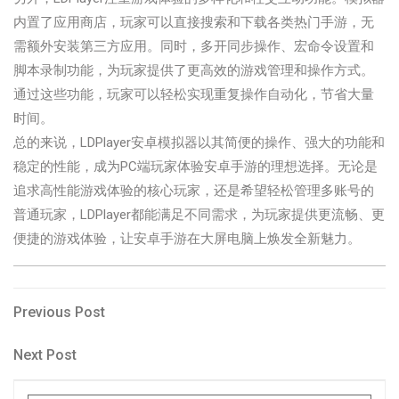
内置了应用商店，玩家可以直接搜索和下载各类热门手游，无
需额外安装第三方应用。同时，多开同步操作、宏命令设置和
脚本录制功能，为玩家提供了更高效的游戏管理和操作方式。
通过这些功能，玩家可以轻松实现重复操作自动化，节省大量
时间。
总的来说，LDPlayer安卓模拟器以其简便的操作、强大的功能和
稳定的性能，成为PC端玩家体验安卓手游的理想选择。无论是
追求高性能游戏体验的核心玩家，还是希望轻松管理多账号的
普通玩家，LDPlayer都能满足不同需求，为玩家提供更流畅、更
便捷的游戏体验，让安卓手游在大屏电脑上焕发全新魅力。
Post
Previous
Previous Post
Post
navigation
Next
Next Post
Post