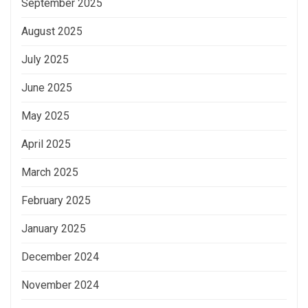
September 2025
August 2025
July 2025
June 2025
May 2025
April 2025
March 2025
February 2025
January 2025
December 2024
November 2024