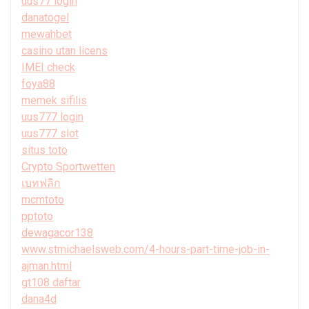
uus77 login
danatogel
mewahbet
casino utan licens
IMEI check
foya88
memek sifilis
uus777 login
uus777 slot
situs toto
Crypto Sportwetten
เบทฟลิก
mcmtoto
pptoto
dewagacor138
www.stmichaelsweb.com/4-hours-part-time-job-in-
ajman.html
gt108 daftar
dana4d