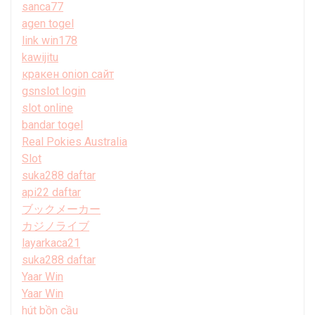
sanca77
agen togel
link win178
kawijitu
кракен onion сайт
gsnslot login
slot online
bandar togel
Real Pokies Australia
Slot
suka288 daftar
api22 daftar
ブックメーカー
カジノライブ
layarkaca21
suka288 daftar
Yaar Win
Yaar Win
hút bồn cầu