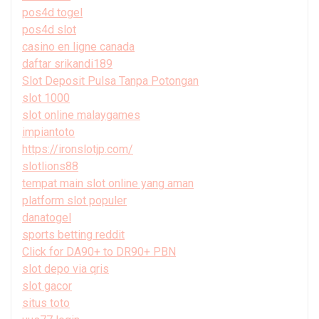
pos4d togel
pos4d slot
casino en ligne canada
daftar srikandi189
Slot Deposit Pulsa Tanpa Potongan
slot 1000
slot online malaygames
impiantoto
https://ironslotjp.com/
slotlions88
tempat main slot online yang aman
platform slot populer
danatogel
sports betting reddit
Click for DA90+ to DR90+ PBN
slot depo via qris
slot gacor
situs toto