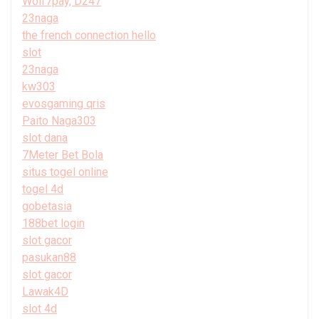
Wolf7pay, D247
23naga
the french connection hello
slot
23naga
kw303
evosgaming qris
Paito Naga303
slot dana
7Meter Bet Bola
situs togel online
togel 4d
gobetasia
188bet login
slot gacor
pasukan88
slot gacor
Lawak4D
slot 4d