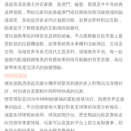
過超高清直播主持百家樂、龍虎鬥、輪盤、骰寶及牛牛等經典
桌牌遊戲，帶給玩家宛如身處澳門或拉斯維加斯頂級賭場的臨
場感受。系統提供多桌同步遊戲功能，並整合即時對話互動，
顯著提升了整體遊戲的互動感與娛樂性。
電玩遊戲專區的陣容也是精彩絕倫。平台匯聚數百款市面上最
受歡迎的拉霸機遊戲，從懷舊經典水果機到北歐神話、古埃及
文明、深海世界等各式現代主題系列，堪稱無所不包。每一款
遊戲均配備精緻唯美的視覺效果與悅耳動聽的背景音樂，為玩
家帶來高度沉浸式的娛樂體驗。
MBM娛樂城
捕魚遊戲憑借超高爆分機率與緊張刺激的多人對戰玩法深獲好
評，特別適合喜愛動作與即時快感的玩家。
體育博彩是2026年MBM娛樂城的重點發展項目。因應世界盃盛
事的臨近，平台陸續發佈大量針對各支球隊的深度分析報告，
涵蓋各球隊戰術佈局、球員狀態評估、歷史戰績比較及賽程走
向預測等專業情報。玩家可以直接於平台上投注各類賽事，賠
率同步即時更新，操作步驟直覺便利。