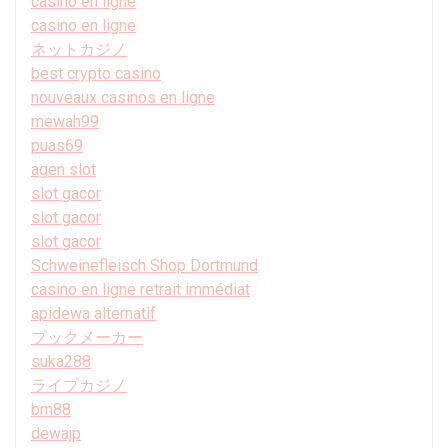
casino en ligne
casino en ligne
ネットカジノ
best crypto casino
nouveaux casinos en ligne
mewah99
puas69
agen slot
slot gacor
slot gacor
slot gacor
Schweinefleisch Shop Dortmund
casino en ligne retrait immédiat
apidewa alternatif
ブックメーカー
suka288
ライブカジノ
bm88
dewajp