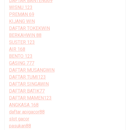
DAFTAR BANTENG69
WISNU 123
PREMAN 69
KIJANG WIN
DAFTAR TOKEKWIN
BERKAHWIN 88
SUSTER 123
AIR 168
BENTO 123
GASING 777
DAFTAR MUSANGWIN
DAFTAR TUMI123
DAFTAR SINGAWIN
DAFTAR BATIK77
DAFTAR MAMEN123
ANGKASA 168
daftar apigacor88
slot gacor
pasukan88