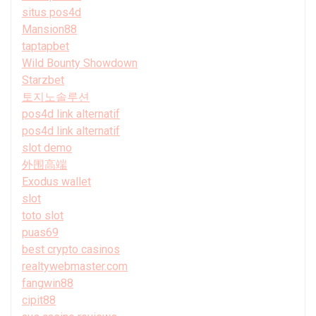
situs pos4d
Mansion88
taptapbet
Wild Bounty Showdown
Starzbet
토지노솔루션
pos4d link alternatif
pos4d link alternatif
slot demo
外围高端
Exodus wallet
slot
toto slot
puas69
best crypto casinos
realtywebmaster.com
fangwin88
cipit88