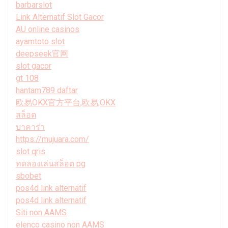
barbarslot
Link Alternatif Slot Gacor
AU online casinos
ayamtoto slot
deepseek官网
slot gacor
gt 108
hantam789 daftar
欧易OKX官方平台,欧易,OKX
สล็อต
บาคาร่า
https://mujuara.com/
slot qris
ทดลองเล่นสล็อต pg
sbobet
pos4d link alternatif
pos4d link alternatif
Siti non AAMS
elenco casino non AAMS