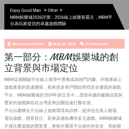
»
»
Enjoy Good Man
Other
MBM娛樂城2026評測：2026線上娛樂新霸主，MBM平
台為玩家提供的卓越遊戲體驗
MuhammadOzair
May 25, 2026
0 Comments
第一部分：MBM娛樂城的創
立背景與市場定位
MBM這個關鍵字在線上搜尋中逐漸成為熱門詞彙。伴隨著線上
遊戲產業的急速擴張，愈來愈多用戶開始尋找安全優質的遊戲
平台。MBM娛樂城於2024年創立至今，憑借卓越的服務品質與
豐富的遊戲陣容在台灣及華語圈迅速打響名號。
平台以建構全方位線上遊戲環境為目標，提供包含真人賭場、
電玩遊戲、體育投注、彩券及捕魚機等多元遊戲。MBM娛樂城
不僅注重遊戲的豐富度，更格外重視平台操作的安全、系統穩