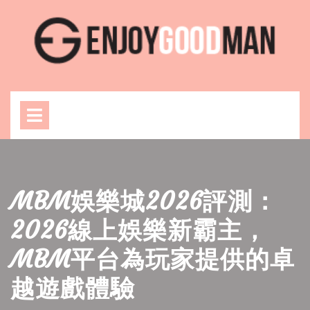
Skip
to
content
Open
Menu
MBM娛樂城2026評測：
2026線上娛樂新霸主，
MBM平台為玩家提供的卓
越遊戲體驗