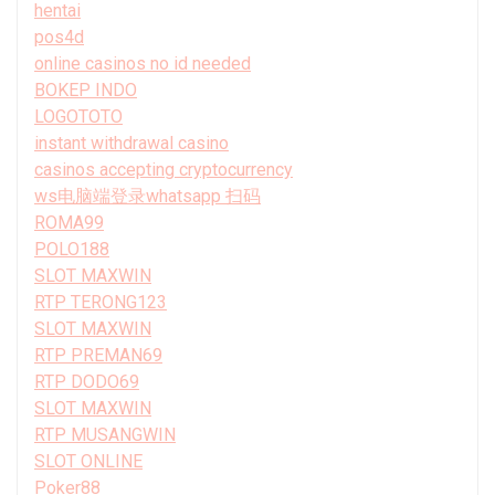
hentai
pos4d
online casinos no id needed
BOKEP INDO
LOGOTOTO
instant withdrawal casino
casinos accepting cryptocurrency
ws电脑端登录whatsapp 扫码
ROMA99
POLO188
SLOT MAXWIN
RTP TERONG123
SLOT MAXWIN
RTP PREMAN69
RTP DODO69
SLOT MAXWIN
RTP MUSANGWIN
SLOT ONLINE
Poker88