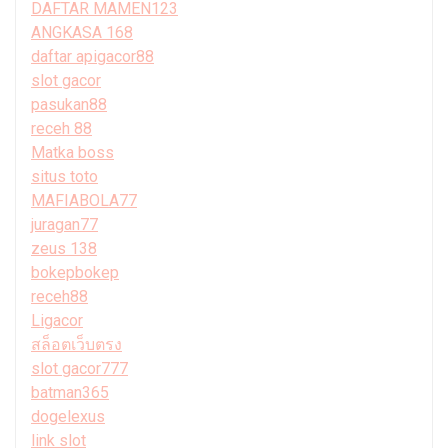
DAFTAR MAMEN123
ANGKASA 168
daftar apigacor88
slot gacor
pasukan88
receh 88
Matka boss
situs toto
MAFIABOLA77
juragan77
zeus 138
bokepbokep
receh88
Ligacor
สล็อตเว็บตรง
slot gacor777
batman365
dogelexus
link slot