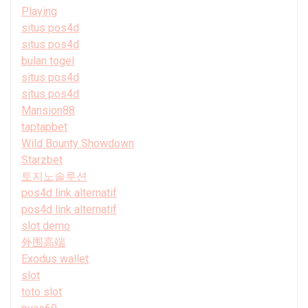
Playing
situs pos4d
situs pos4d
bulan togel
situs pos4d
situs pos4d
Mansion88
taptapbet
Wild Bounty Showdown
Starzbet
토지노솔루션
pos4d link alternatif
pos4d link alternatif
slot demo
外围高端
Exodus wallet
slot
toto slot