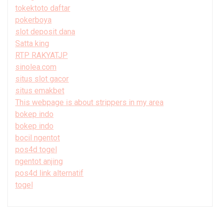
tokektoto daftar
pokerboya
slot deposit dana
Satta king
RTP RAKYATJP
sinolea.com
situs slot gacor
situs emakbet
This webpage is about strippers in my area
bokep indo
bokep indo
bocil ngentot
pos4d togel
ngentot anjing
pos4d link alternatif
togel