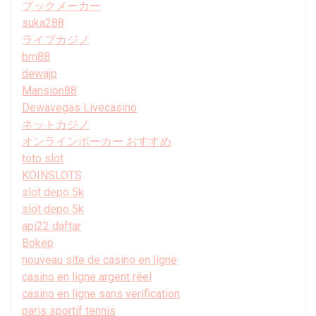
ブックメーカー
suka288
ライブカジノ
bm88
dewajp
Mansion88
Dewavegas Livecasino
ネットカジノ
オンラインポーカー おすすめ
toto slot
KOINSLOTS
slot depo 5k
slot depo 5k
api22 daftar
Bokep
nouveau site de casino en ligne
casino en ligne argent réel
casino en ligne sans verification
paris sportif tennis