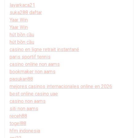
layarkaca21
suka288 daftar
Yaar Win
Yaar Win
hút bồn cầu
hút bồn cầu
casino en ligne retrait instantané
paris sportif tennis
casino online non aams
bookmaker non aams
pasukan88
mejores casinos internacionales online en 2026
best online casino uae
casino non aams
siti non aams
receh88
togel88
hfm indonesia