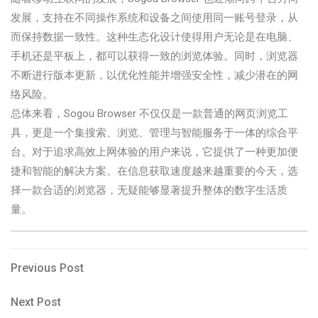
发展，支持在不同操作系统和设备之间使用同一账号登录，从
而保持数据一致性。这种生态化设计使得用户无论是在电脑、
手机还是平板上，都可以获得一致的浏览体验。同时，浏览器
不断进行版本更新，以优化性能并增强安全性，减少潜在的网
络风险。
总体来看，Sogou Browser 不仅仅是一款普通的网页浏览工
具，更是一个集搜索、浏览、管理与智能服务于一体的综合平
台。对于追求高效上网体验的用户来说，它提供了一种更加便
捷和智能的解决方案。在信息获取速度越来越重要的今天，选
择一款合适的浏览器，无疑能够显著提升整体的数字生活质
量。
Post
Previous
Previous Post
Post
navigation
Next
Next Post