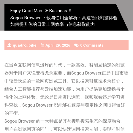
»
»
Enjoy Good Man
Business
Sogou Browser 下载与使用全解析：高速智能浏览体验
如何提升你的日常上网效率与信息获取能力
quadro_bike
April 29, 2026
0 Comments
在当今互联网信息爆炸的时代，一款高效、智能且稳定的浏览
器对于用户来说变得尤为重要，而Sogou Browser正是中国市场
中较受欢迎的一款网页浏览工具。它以搜索引擎技术为核心，
结合人工智能推荐与云端加速功能，为用户提供更加流畅与个
性化的上网体验。无论是日常资讯浏览、视频观看还是学习资
料查找，Sogou Browser 都能够在速度与稳定性之间取得较好
的平衡。
Sogou Browser 的一大特点是其与搜狗搜索生态的深度融合。
用户在浏览网页的同时，可以快速调用搜索功能，实现即时信