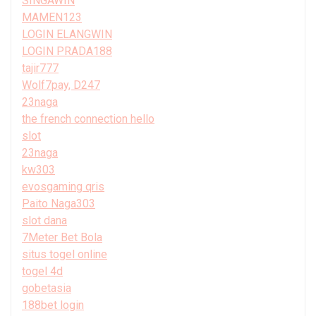
SINGAWIN
MAMEN123
LOGIN ELANGWIN
LOGIN PRADA188
tajir777
Wolf7pay, D247
23naga
the french connection hello
slot
23naga
kw303
evosgaming qris
Paito Naga303
slot dana
7Meter Bet Bola
situs togel online
togel 4d
gobetasia
188bet login