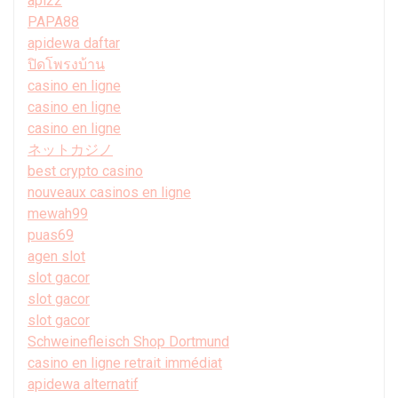
api22
PAPA88
apidewa daftar
ปิดโพรงบ้าน
casino en ligne
casino en ligne
casino en ligne
ネットカジノ
best crypto casino
nouveaux casinos en ligne
mewah99
puas69
agen slot
slot gacor
slot gacor
slot gacor
Schweinefleisch Shop Dortmund
casino en ligne retrait immédiat
apidewa alternatif