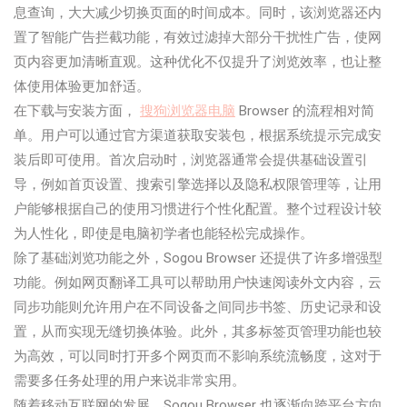
息查询，大大减少切换页面的时间成本。同时，该浏览器还内
置了智能广告拦截功能，有效过滤掉大部分干扰性广告，使网
页内容更加清晰直观。这种优化不仅提升了浏览效率，也让整
体使用体验更加舒适。
在下载与安装方面，
搜狗浏览器电脑
Browser 的流程相对简
单。用户可以通过官方渠道获取安装包，根据系统提示完成安
装后即可使用。首次启动时，浏览器通常会提供基础设置引
导，例如首页设置、搜索引擎选择以及隐私权限管理等，让用
户能够根据自己的使用习惯进行个性化配置。整个过程设计较
为人性化，即使是电脑初学者也能轻松完成操作。
除了基础浏览功能之外，Sogou Browser 还提供了许多增强型
功能。例如网页翻译工具可以帮助用户快速阅读外文内容，云
同步功能则允许用户在不同设备之间同步书签、历史记录和设
置，从而实现无缝切换体验。此外，其多标签页管理功能也较
为高效，可以同时打开多个网页而不影响系统流畅度，这对于
需要多任务处理的用户来说非常实用。
随着移动互联网的发展，Sogou Browser 也逐渐向跨平台方向