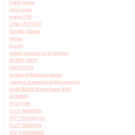
Clash Verge
situs togel
mantul138
LINK LTDTOTO
Santa’s Village
hentai
pos4d
online casinos no id needed
BOKEP INDO
LOGOTOTO
instant withdrawal casino
casinos accepting cryptocurrency
ws电脑端登录whatsapp 扫码
ROMA99
POLO188
SLOT MAXWIN
RTP TERONG123
SLOT MAXWIN
RTP PREMAN69