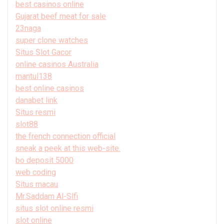
best casinos online
Gujarat beef meat for sale
23naga
super clone watches
Situs Slot Gacor
online casinos Australia
mantul138
best online casinos
danabet link
Situs resmi
slot88
the french connection official
sneak a peek at this web-site.
bo deposit 5000
web coding
Situs macau
Mr.Saddam Al-Slfi
situs slot online resmi
slot online