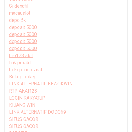
Sildenafil
macauslot
depo 5k
deposit 5000
deposit 5000
deposit 5000
deposit 5000
bro178 slot
link pos4d
bokep indo viral
Bokep bokep
LINK ALTERNATIF BEWOKWIN
RTP AKAI123
LOGIN RAKYATJP
KIJANG WIN
LINK ALTERNATIF DODO69
SITUS GACOR
SITUS GACOR