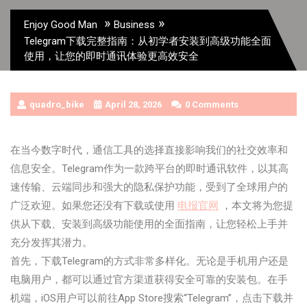
»
»
Enjoy Good Man
Business
Telegram下载完整指南：从初学者安装到高级功能全面
使用，让您的即时通讯体验更高效安全
quadro_bike
April 28, 2026
0 Comments
在当今数字时代，通信工具的选择直接影响我们的社交效率和
信息安全。Telegram作为一款跨平台的即时通讯软件，以其高
速传输、云端同步和强大的隐私保护功能，受到了全球用户的
广泛欢迎。如果您还没有下载或使用
电报官网
，本文将为您提
供从下载、安装到高级功能使用的全面指南，让您轻松上手并
充分发挥其潜力。
首先，下载Telegram的方式非常多样化。无论是手机用户还是
电脑用户，都可以通过官方渠道获得安全可靠的安装包。在手
机端，iOS用户可以前往App Store搜索“Telegram”，点击下载并