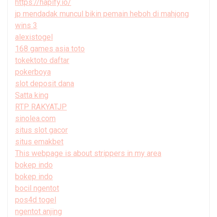
https://hapify.io/
jp mendadak muncul bikin pemain heboh di mahjong
wins 3
alexistogel
168 games asia toto
tokektoto daftar
pokerboya
slot deposit dana
Satta king
RTP RAKYATJP
sinolea.com
situs slot gacor
situs emakbet
This webpage is about strippers in my area
bokep indo
bokep indo
bocil ngentot
pos4d togel
ngentot anjing