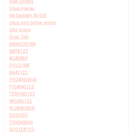
web coding
Situs macau
Mr.Saddam Al-Slfi
situs slot online resmi
slot online
Syair Sdy
BANSOS188
BATA123
AGAM69
POLO188
AKAI123
PEDANGWIN
PISANG123
TERONG123
WISNU123
KIJANGWIN
DODO69
TOKEKWIN
SUSTER123