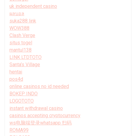
uk independent casino
ผลบอล
suka288 link
WOW388
Clash Verge
situs togel
mantul138
LINK LTDTOTO
Santa’s Village
hentai
pos4d
online casinos no id needed
BOKEP INDO
LOGOTOTO
instant withdrawal casino
casinos accepting cryptocurrency
ws电脑端登录whatsapp 扫码
ROMA99