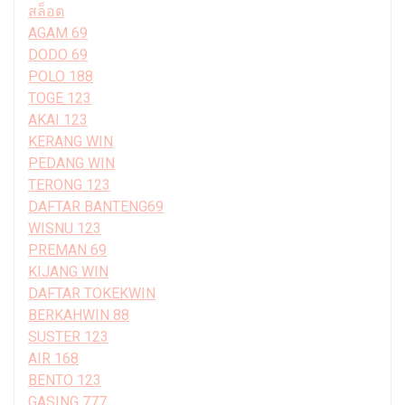
สล็อต
AGAM 69
DODO 69
POLO 188
TOGE 123
AKAI 123
KERANG WIN
PEDANG WIN
TERONG 123
DAFTAR BANTENG69
WISNU 123
PREMAN 69
KIJANG WIN
DAFTAR TOKEKWIN
BERKAHWIN 88
SUSTER 123
AIR 168
BENTO 123
GASING 777