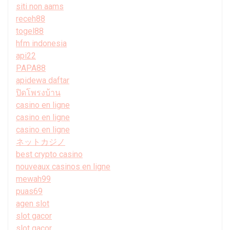
siti non aams
receh88
togel88
hfm indonesia
api22
PAPA88
apidewa daftar
ปิดโพรงบ้าน
casino en ligne
casino en ligne
casino en ligne
ネットカジノ
best crypto casino
nouveaux casinos en ligne
mewah99
puas69
agen slot
slot gacor
slot gacor