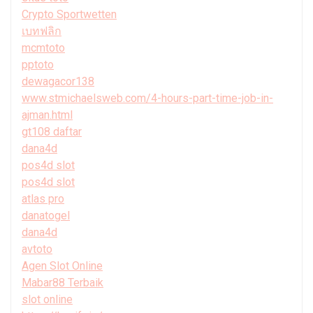
Crypto Sportwetten
เบทฟลิก
mcmtoto
pptoto
dewagacor138
www.stmichaelsweb.com/4-hours-part-time-job-in-
ajman.html
gt108 daftar
dana4d
pos4d slot
pos4d slot
atlas pro
danatogel
dana4d
avtoto
Agen Slot Online
Mabar88 Terbaik
slot online