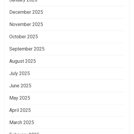
December 2025
November 2025
October 2025
September 2025
August 2025
July 2025
June 2025
May 2025
April 2025
March 2025