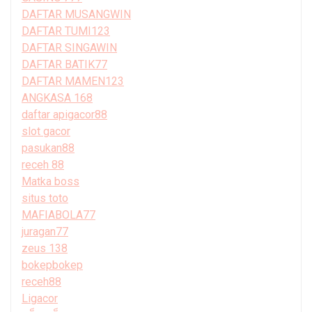
DAFTAR MUSANGWIN
DAFTAR TUMI123
DAFTAR SINGAWIN
DAFTAR BATIK77
DAFTAR MAMEN123
ANGKASA 168
daftar apigacor88
slot gacor
pasukan88
receh 88
Matka boss
situs toto
MAFIABOLA77
juragan77
zeus 138
bokepbokep
receh88
Ligacor