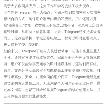
高于大多数同类应用，这为工作和学习提供了极大便利。
安全性是Telegram的一大亮点。它采用端到端加密和云端加密
相结合的方式，确保用户聊天内容的私密性。用户还可以开
启“秘密聊天”功能，这类聊天不经过云端存储，消息可设定自动
销毁时间，从而防止信息泄露。此外，Telegram还支持多设备
同步，无论在手机、平板还是电脑上，都可以即时查看消息，
极大提升了使用便利性。
总的来说，Telegram下载与安装过程简单，功能丰富且注重安
全性。通过官方渠道获取安装包、完成注册并合理设置隐私选
项，用户不仅能够享受顺畅的即时通讯体验，还能利用群组、
频道、文件分享及高级安全功能提高工作效率和社交质量。对
于追求高效、安全、功能全面的用户而言，Telegram无疑是值
得尝试的首选通信工具。无论您是个人用户还是企业用户，通
过本文指南，您都可以轻松掌握Telegram的核心使用方法，并
充分体验其强大的通讯能力。