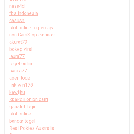
nasa4d
fbs indonesia
casushi
slot online terpercaya
non GamStop casinos
akurat79
bokep viral
laura77
togel online
sanca77
agen togel
link win178
kawijitu
кракен onion сайт
gsnslot login
slot online
bandar togel
Real Pokies Australia