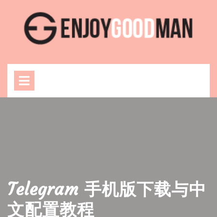
Skip
to
content
Open
Menu
Telegram 手机版下载与中
文配置教程