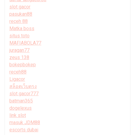
slot gacor
pasukan88
receh 88
Matka boss
situs toto
MAFIABOLA77
juragan77
zeus 138
bokepbokep
receh88
Ligacor
สล็อตเว็บตรง
slot gacor777
batman365
dogelexus
link slot
masuk JDM88
escorts dubai