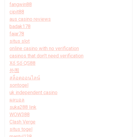
fangwin88
cipit88
aus casino reviews
badak178
fajar78
situs slot
online casino with no verification
casinos that don't need verification
Xổ Số QS88
外围
สล็อตออนไลน์
sontogel
uk independent casino
ผลบอล
suka288 link
WOW388
Clash Verge
situs togel
mantul138