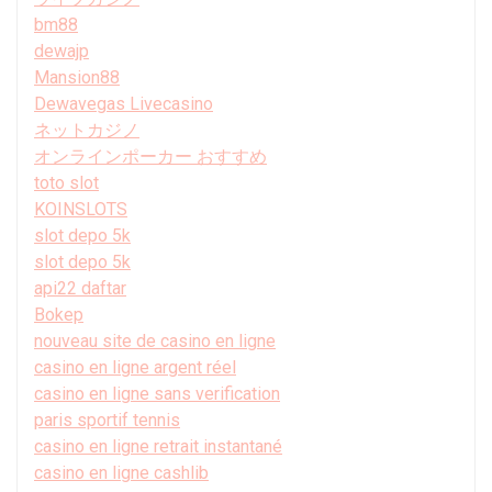
bm88
dewajp
Mansion88
Dewavegas Livecasino
ネットカジノ
オンラインポーカー おすすめ
toto slot
KOINSLOTS
slot depo 5k
slot depo 5k
api22 daftar
Bokep
nouveau site de casino en ligne
casino en ligne argent réel
casino en ligne sans verification
paris sportif tennis
casino en ligne retrait instantané
casino en ligne cashlib