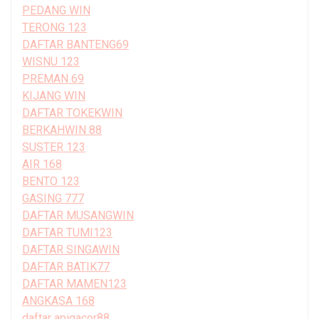
PEDANG WIN
TERONG 123
DAFTAR BANTENG69
WISNU 123
PREMAN 69
KIJANG WIN
DAFTAR TOKEKWIN
BERKAHWIN 88
SUSTER 123
AIR 168
BENTO 123
GASING 777
DAFTAR MUSANGWIN
DAFTAR TUMI123
DAFTAR SINGAWIN
DAFTAR BATIK77
DAFTAR MAMEN123
ANGKASA 168
daftar apigacor88