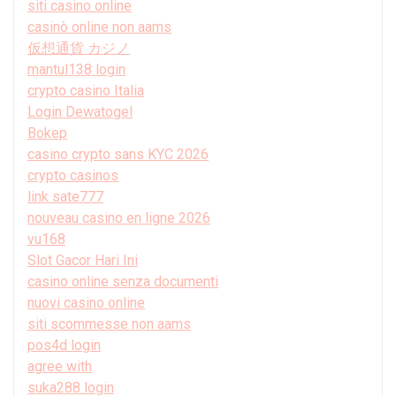
siti casino online
casinò online non aams
仮想通貨 カジノ
mantul138 login
crypto casino Italia
Login Dewatogel
Bokep
casino crypto sans KYC 2026
crypto casinos
link sate777
nouveau casino en ligne 2026
vu168
Slot Gacor Hari Ini
casino online senza documenti
nuovi casino online
siti scommesse non aams
pos4d login
agree with
suka288 login