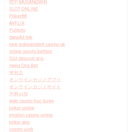
RTP MUSANGWIN
SLOT ONLINE
Poker88
AVFLIX
Pulitoto
dana4d link
new independent casino uk
online sports betting
Slot deposit qris
Heng Ong Bet
벳위즈
オンラインカジノアプリ
オンラインカジノサイト
전환사채
web casino truc tuyen
poker online
migliori casino online
poker app
casino usdt