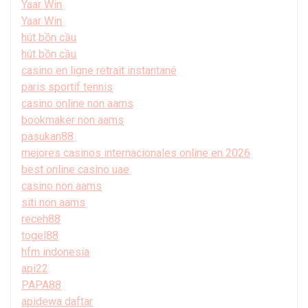
Yaar Win
Yaar Win
hút bồn cầu
hút bồn cầu
casino en ligne retrait instantané
paris sportif tennis
casino online non aams
bookmaker non aams
pasukan88
mejores casinos internacionales online en 2026
best online casino uae
casino non aams
siti non aams
receh88
togel88
hfm indonesia
api22
PAPA88
apidewa daftar