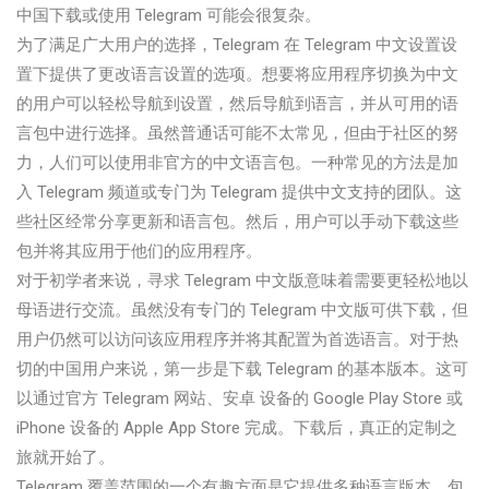
中国下载或使用 Telegram 可能会很复杂。
为了满足广大用户的选择，Telegram 在 Telegram 中文设置设
置下提供了更改语言设置的选项。想要将应用程序切换为中文
的用户可以轻松导航到设置，然后导航到语言，并从可用的语
言包中进行选择。虽然普通话可能不太常见，但由于社区的努
力，人们可以使用非官方的中文语言包。一种常见的方法是加
入 Telegram 频道或专门为 Telegram 提供中文支持的团队。这
些社区经常分享更新和语言包。然后，用户可以手动下载这些
包并将其应用于他们的应用程序。
对于初学者来说，寻求 Telegram 中文版意味着需要更轻松地以
母语进行交流。虽然没有专门的 Telegram 中文版可供下载，但
用户仍然可以访问该应用程序并将其配置为首选语言。对于热
切的中国用户来说，第一步是下载 Telegram 的基本版本。这可
以通过官方 Telegram 网站、安卓 设备的 Google Play Store 或
iPhone 设备的 Apple App Store 完成。下载后，真正的定制之
旅就开始了。
Telegram 覆盖范围的一个有趣方面是它提供多种语言版本，包