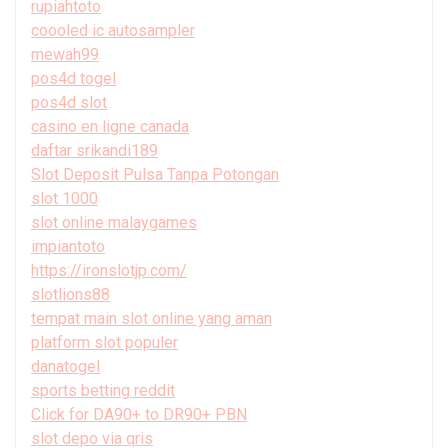
rupiahtoto
coooled ic autosampler
mewah99
pos4d togel
pos4d slot
casino en ligne canada
daftar srikandi189
Slot Deposit Pulsa Tanpa Potongan
slot 1000
slot online malaygames
impiantoto
https://ironslotjp.com/
slotlions88
tempat main slot online yang aman
platform slot populer
danatogel
sports betting reddit
Click for DA90+ to DR90+ PBN
slot depo via qris