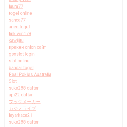
laura77
togel online
sanca77
agen togel
link win178
kawijitu
кракен onion сайт
gsnslot login
slot online
bandar togel
Real Pokies Australia
Slot
suka288 daftar
api22 daftar
ブックメーカー
カジノライブ
layarkaca21
suka288 daftar