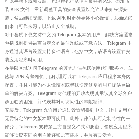
可以手动下载和安装。此过程包括从信誉良好的来源下载和安
装 APK 文件，重新调整工具的安全设置以允许从未知来源安
装，然后继续安装。下载 APK 时必须始终小心谨慎，以确保它
们来自可靠来源，以防止安全威胁。
对于尝试下载支持中文的 Telegram 版本的用户，解决方案通常
包括找到提供语言自定义的最佳系统或下载方法。Telegram 本
身通过其语言设置支持多种语言，包括中文，该语言设置在安
装应用程序时可用。
在受限区域访问 Telegram 的其他方法包括使用代理服务器。虽
然与 VPN 有些相似，但代理可以在 Telegram 应用程序本身内
配置，并且可能为不太懂技术或寻找快速修复的用户提供更简
单的解决方案。Telegram 对代理的开放表明其承认其全球客户
群面临的困难，并代表其对可访问性的奉献精神。
安装后，Telegram 允许用户通过设置切换到中文，让中文用户
无需特定的中文版本即可使用。此外，作为其可定制特性的一
部分，Telegram 支持第三方自定义样式和爬虫，使该应用程序
能够适应不同的用户偏好和语言需求，并具有灵活性。