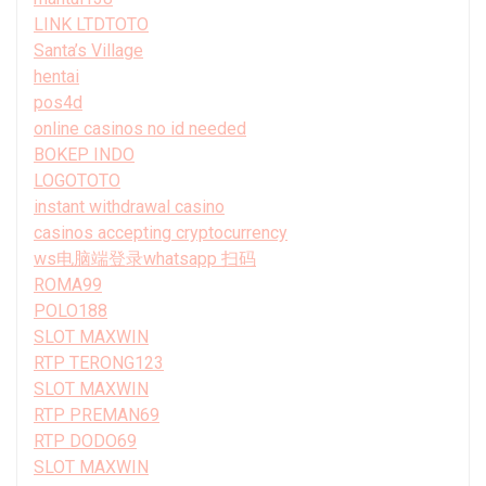
LINK LTDTOTO
Santa’s Village
hentai
pos4d
online casinos no id needed
BOKEP INDO
LOGOTOTO
instant withdrawal casino
casinos accepting cryptocurrency
ws电脑端登录whatsapp 扫码
ROMA99
POLO188
SLOT MAXWIN
RTP TERONG123
SLOT MAXWIN
RTP PREMAN69
RTP DODO69
SLOT MAXWIN