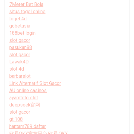
7Meter Bet Bola
situs togel online
togel 4d
gobetasia
188bet login
slot gacor
pasukan88
slot gacor
Lawak4D
slot 4d
barbarslot
Link Alternatif Slot Gacor
AU online casinos
ayamtoto slot
deepseek官网
slot gacor
gt 108
hantam789 daftar
欧易OKX官方平台,欧易,OKX