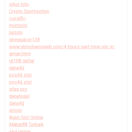
situs toto
Crypto Sportwetten
เบทฟลิก
mcmtoto
pptoto
dewagacor138
www.stmichaelsweb.com/4-hours-part-time-job-in-
ajman.html
gt108 daftar
dana4d
pos4d slot
pos4d slot
atlas pro
danatogel
dana4d
avtoto
Agen Slot Online
Mabar88 Terbaik
slot online