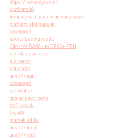
https://ironslotjp.com/
slotlions88
tempat main slot online yang aman
platform slot populer
danatogel
sports betting reddit
Click for DA90+ to DR90+ PBN
slot depo via qris
slot gacor
situs toto
uus77 login
danatogel
mewahbet
casino utan licens
IMEI check
foya88
memek sifilis
uus777 login
uus777 slot