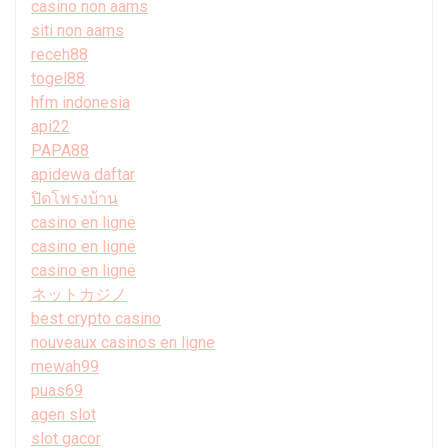
casino non aams
siti non aams
receh88
togel88
hfm indonesia
api22
PAPA88
apidewa daftar
ปิดโพรงบ้าน
casino en ligne
casino en ligne
casino en ligne
ネットカジノ
best crypto casino
nouveaux casinos en ligne
mewah99
puas69
agen slot
slot gacor