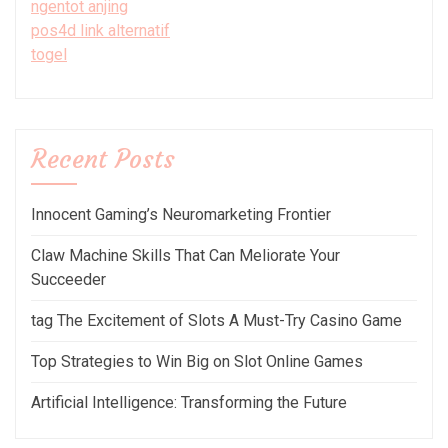
ngentot anjing
pos4d link alternatif
togel
Recent Posts
Innocent Gaming’s Neuromarketing Frontier
Claw Machine Skills That Can Meliorate Your
Succeeder
tag The Excitement of Slots A Must-Try Casino Game
Top Strategies to Win Big on Slot Online Games
Artificial Intelligence: Transforming the Future