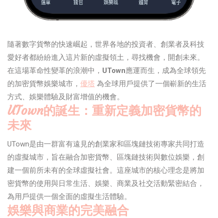
隨著數字貨幣的快速崛起，世界各地的投資者、創業者及科技
愛好者都紛紛進入這片新的虛擬領土，尋找機會，開創未來。
在這場革命性變革的浪潮中，
UTown
應運而生，成為全球領先
的加密貨幣娛樂城市，
優塔
為全球用戶提供了一個嶄新的生活
方式、娛樂體驗及財富增值的機會。
UTown的誕生：重新定義加密貨幣的
未來
UTown是由一群富有遠見的創業家和區塊鏈技術專家共同打造
的虛擬城市，旨在融合加密貨幣、區塊鏈技術與數位娛樂，創
建一個前所未有的全球虛擬社會。這座城市的核心理念是將加
密貨幣的使用與日常生活、娛樂、商業及社交活動緊密結合，
為用戶提供一個全面的虛擬生活體驗。
娛樂與商業的完美融合