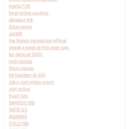
mantul138
best online casinos
danabet link
Situs resmi
slot88
the french connection official
sneak a peek at this web-site.
bo deposit 5000
web coding
Situs macau
Mr.Saddam Al-Slfi
situs slot online resmi
slot online
Syair Sdy
BANSOS188
BATA123
AGAM69
POLO188