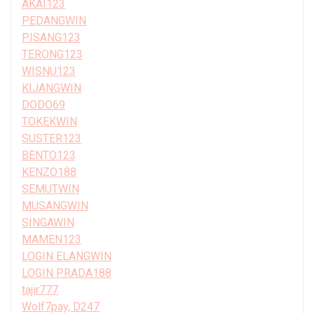
AKAI123
PEDANGWIN
PISANG123
TERONG123
WISNU123
KIJANGWIN
DODO69
TOKEKWIN
SUSTER123
BENTO123
KENZO188
SEMUTWIN
MUSANGWIN
SINGAWIN
MAMEN123
LOGIN ELANGWIN
LOGIN PRADA188
tajir777
Wolf7pay, D247