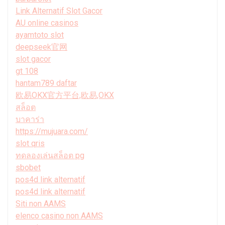
Link Alternatif Slot Gacor
AU online casinos
ayamtoto slot
deepseek官网
slot gacor
gt 108
hantam789 daftar
欧易OKX官方平台,欧易,OKX
สล็อต
บาคาร่า
https://mujuara.com/
slot qris
ทดลองเล่นสล็อต pg
sbobet
pos4d link alternatif
pos4d link alternatif
Siti non AAMS
elenco casino non AAMS