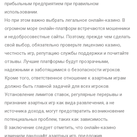
прибыльным предприятием при правильном
использовании.
Но при этом важно выбрать легальное онлайн-казино. В
огромном море онлайн-платформ встречаются мошенники
и недобросовестные сайты. Поэтому, прежде чем сделать
свой выбор, обязательно проверьте лицензию казино,
честность игр, репутацию службы поддержки и почитайте
отзывы. Лучшие платформы будут прозрачными,
надежными и заботящимися о безопасности игроков.
Кроме того, ответственное отношение к азартным играм
должно быть главной задачей для всех игроков.
Установление лимитов ставок, регулярные перерывы и
признание азартных игр как вида развлечения, а не
источника дохода, могут предотвратить возникновение
потенциальных проблем, таких как зависимость.
В заключение следует отметить, что онлайн-казино
изменили ландшафт азартных игр, предложив