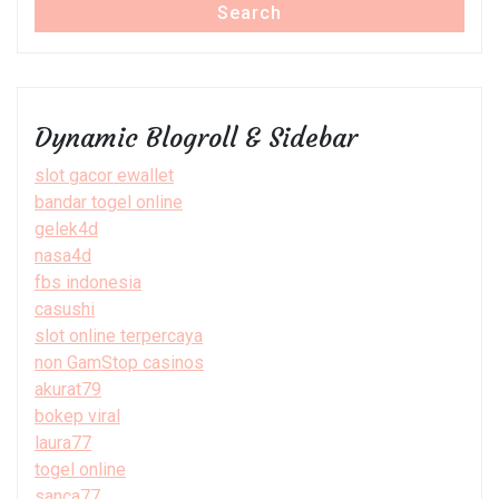
Search
Dynamic Blogroll & Sidebar
slot gacor ewallet
bandar togel online
gelek4d
nasa4d
fbs indonesia
casushi
slot online terpercaya
non GamStop casinos
akurat79
bokep viral
laura77
togel online
sanca77