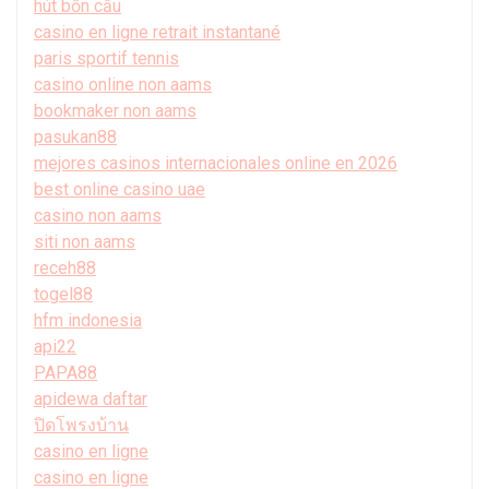
hút bồn cầu
casino en ligne retrait instantané
paris sportif tennis
casino online non aams
bookmaker non aams
pasukan88
mejores casinos internacionales online en 2026
best online casino uae
casino non aams
siti non aams
receh88
togel88
hfm indonesia
api22
PAPA88
apidewa daftar
ปิดโพรงบ้าน
casino en ligne
casino en ligne