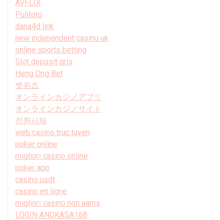
AVFLIX
Pulitoto
dana4d link
new independent casino uk
online sports betting
Slot deposit qris
Heng Ong Bet
벳위즈
オンラインカジノアプリ
オンラインカジノサイト
전환사채
web casino truc tuyen
poker online
migliori casino online
poker app
casino usdt
casino en ligne
migliori casino non aams
LOGIN ANGKASA168