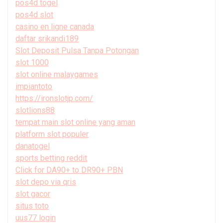
pos4d togel
pos4d slot
casino en ligne canada
daftar srikandi189
Slot Deposit Pulsa Tanpa Potongan
slot 1000
slot online malaygames
impiantoto
https://ironslotjp.com/
slotlions88
tempat main slot online yang aman
platform slot populer
danatogel
sports betting reddit
Click for DA90+ to DR90+ PBN
slot depo via qris
slot gacor
situs toto
uus77 login