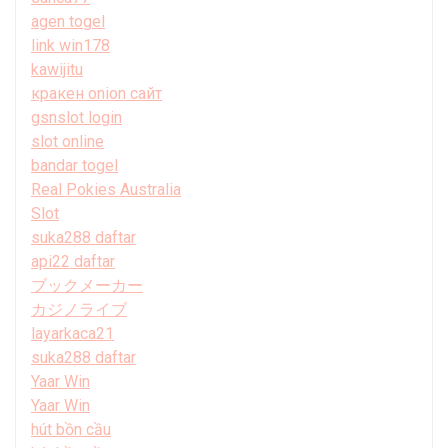
agen togel
link win178
kawijitu
кракен onion сайт
gsnslot login
slot online
bandar togel
Real Pokies Australia
Slot
suka288 daftar
api22 daftar
ブックメーカー
カジノライブ
layarkaca21
suka288 daftar
Yaar Win
Yaar Win
hút bồn cầu