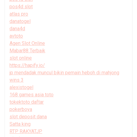
pos4d slot
atlas pro
danatogel
dana4d
avtoto
Agen Slot Online
Mabar88 Terbaik
slot online
https://hapify.io/
jp mendadak muncul bikin pemain heboh di mahjong
wins 3
alexistogel
168 games asia toto
tokektoto daftar
pokerboya
slot deposit dana
Satta king
RTP RAKYATJP