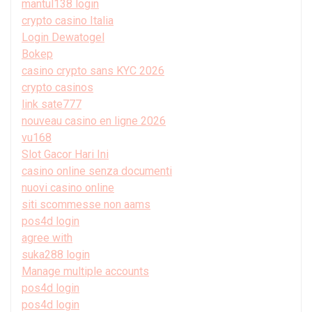
mantul138 login
crypto casino Italia
Login Dewatogel
Bokep
casino crypto sans KYC 2026
crypto casinos
link sate777
nouveau casino en ligne 2026
vu168
Slot Gacor Hari Ini
casino online senza documenti
nuovi casino online
siti scommesse non aams
pos4d login
agree with
suka288 login
Manage multiple accounts
pos4d login
pos4d login