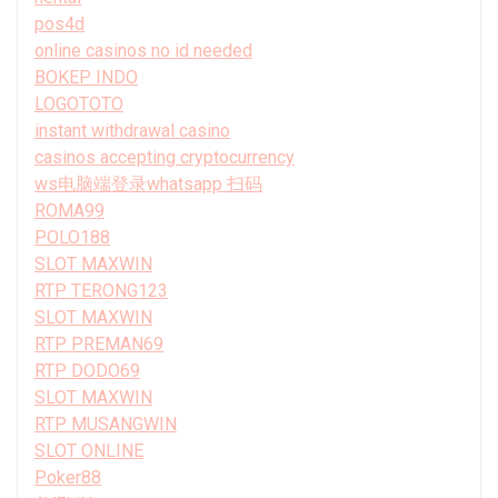
pos4d
online casinos no id needed
BOKEP INDO
LOGOTOTO
instant withdrawal casino
casinos accepting cryptocurrency
ws电脑端登录whatsapp 扫码
ROMA99
POLO188
SLOT MAXWIN
RTP TERONG123
SLOT MAXWIN
RTP PREMAN69
RTP DODO69
SLOT MAXWIN
RTP MUSANGWIN
SLOT ONLINE
Poker88