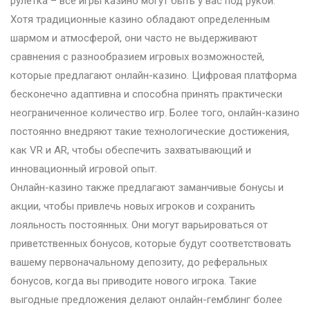
рулетка – все игры казино могут быть у вас под рукой.
Хотя традиционные казино обладают определенным
шармом и атмосферой, они часто не выдерживают
сравнения с разнообразием игровых возможностей,
которые предлагают онлайн-казино. Цифровая платформа
бесконечно адаптивна и способна принять практически
неограниченное количество игр. Более того, онлайн-казино
постоянно внедряют такие технологические достижения,
как VR и AR, чтобы обеспечить захватывающий и
инновационный игровой опыт.
Онлайн-казино также предлагают заманчивые бонусы и
акции, чтобы привлечь новых игроков и сохранить
лояльность постоянных. Они могут варьироваться от
приветственных бонусов, которые будут соответствовать
вашему первоначальному депозиту, до реферальных
бонусов, когда вы приводите нового игрока. Такие
выгодные предложения делают онлайн-гемблинг более