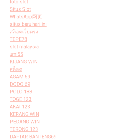
toto slot
Situs Slot
WhatsApp网页
situs baru hari ini
สล็อตเว็บตรง
TEPE78
slot malaysia
umi55
KIJANG WIN
สล็อต
AGAM 69
DODO 69
POLO 188
TOGE 123
AKAI 123
KERANG WIN
PEDANG WIN
TERONG 123
DAFTAR BANTENG69