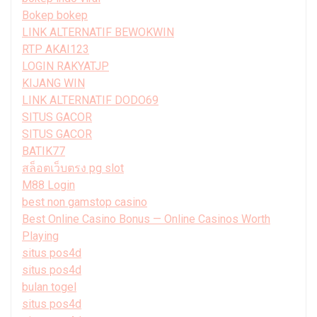
Bokep bokep
LINK ALTERNATIF BEWOKWIN
RTP AKAI123
LOGIN RAKYATJP
KIJANG WIN
LINK ALTERNATIF DODO69
SITUS GACOR
SITUS GACOR
BATIK77
สล็อตเว็บตรง pg slot
M88 Login
best non gamstop casino
Best Online Casino Bonus — Online Casinos Worth
Playing
situs pos4d
situs pos4d
bulan togel
situs pos4d