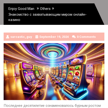
»
»
Enjoy Good Man
Others
Знакомство с захватывающим миром онлайн-
казино
sarcastic_guy
September 19, 2024
0 Comments
Последнее десятилетие ознаменовалось бурным ростом