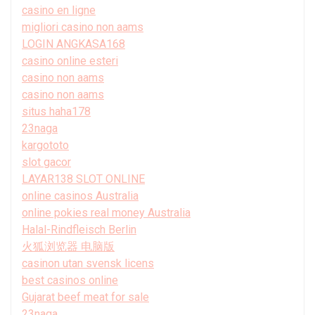
casino en ligne
migliori casino non aams
LOGIN ANGKASA168
casino online esteri
casino non aams
casino non aams
situs haha178
23naga
kargototo
slot gacor
LAYAR138 SLOT ONLINE
online casinos Australia
online pokies real money Australia
Halal-Rindfleisch Berlin
火狐浏览器 电脑版
casinon utan svensk licens
best casinos online
Gujarat beef meat for sale
23naga