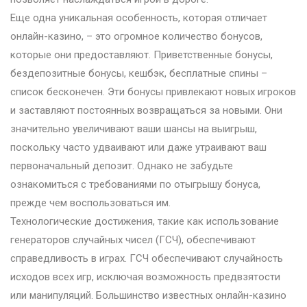
Еще одна уникальная особенность, которая отличает
онлайн-казино, – это огромное количество бонусов,
которые они предоставляют. Приветственные бонусы,
бездепозитные бонусы, кешбэк, бесплатные спины –
список бесконечен. Эти бонусы привлекают новых игроков
и заставляют постоянных возвращаться за новыми. Они
значительно увеличивают ваши шансы на выигрыш,
поскольку часто удваивают или даже утраивают ваш
первоначальный депозит. Однако не забудьте
ознакомиться с требованиями по отыгрышу бонуса,
прежде чем воспользоваться им.
Технологические достижения, такие как использование
генераторов случайных чисел (ГСЧ), обеспечивают
справедливость в играх. ГСЧ обеспечивают случайность
исходов всех игр, исключая возможность предвзятости
или манипуляций. Большинство известных онлайн-казино