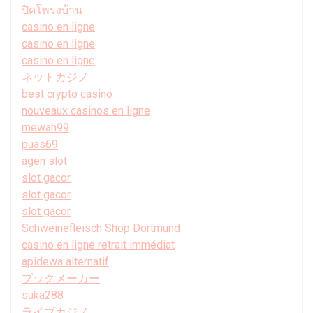
ปิดโพรงบ้าน
casino en ligne
casino en ligne
casino en ligne
ネットカジノ
best crypto casino
nouveaux casinos en ligne
mewah99
puas69
agen slot
slot gacor
slot gacor
slot gacor
Schweinefleisch Shop Dortmund
casino en ligne retrait immédiat
apidewa alternatif
ブックメーカー
suka288
ライブカジノ