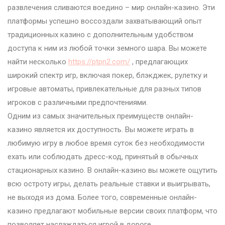
развлечения сливаются воедино – мир онлайн-казино. Эти
платформы успешно воссоздали захватывающий опыт
традиционных казино с дополнительным удобством
доступа к ним из любой точки земного шара. Вы можете
найти несколько
https://ptpn2.com/
, предлагающих
широкий спектр игр, включая покер, блэкджек, рулетку и
игровые автоматы, привлекательные для разных типов
игроков с различными предпочтениями.
Одним из самых значительных преимуществ онлайн-
казино является их доступность. Вы можете играть в
любимую игру в любое время суток без необходимости
ехать или соблюдать дресс-код, принятый в обычных
стационарных казино. В онлайн-казино вы можете ощутить
всю остроту игры, делать реальные ставки и выигрывать,
не выходя из дома. Более того, современные онлайн-
казино предлагают мобильные версии своих платформ, что
позволяет наслаждаться игрой в дороге.