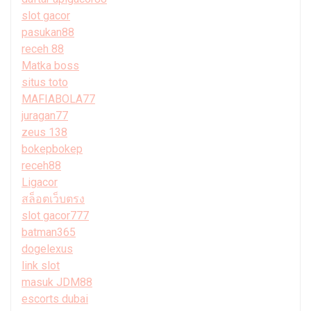
slot gacor
pasukan88
receh 88
Matka boss
situs toto
MAFIABOLA77
juragan77
zeus 138
bokepbokep
receh88
Ligacor
สล็อตเว็บตรง
slot gacor777
batman365
dogelexus
link slot
masuk JDM88
escorts dubai