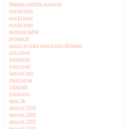
Manage multiple accounts
pos4d login
pos4d login
pos4d login
apidewa daftar
petirgacor
casino en ligne avec bonus Belgique
slot online
sungaitoto
situs togel
Sumsel toto
clash verge
Sildenafil
macauslot
depo 5k
deposit 5000
deposit 5000
deposit 5000
deposit 5000