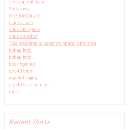
slot deposit dana
Satta king
RTP RAKYATJP
sinolea.com
situs slot gacor
situs emakbet
This webpage is about strippers in my area
bokep indo
bokep indo
bocil ngentot
pos4d togel
ngentot anjing
pos4d link alternatif
togel
Recent Posts