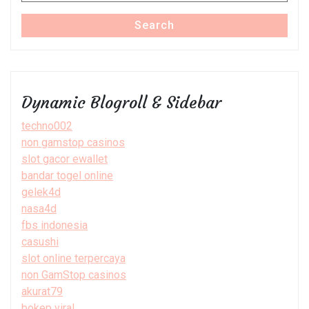
Search
Dynamic Blogroll & Sidebar
techno002
non gamstop casinos
slot gacor ewallet
bandar togel online
gelek4d
nasa4d
fbs indonesia
casushi
slot online terpercaya
non GamStop casinos
akurat79
bokep viral