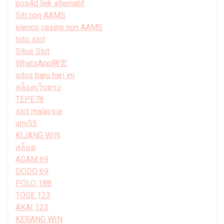
pos4d link alternatif
Siti non AAMS
elenco casino non AAMS
toto slot
Situs Slot
WhatsApp网页
situs baru hari ini
สล็อตเว็บตรง
TEPE78
slot malaysia
umi55
KIJANG WIN
สล็อต
AGAM 69
DODO 69
POLO 188
TOGE 123
AKAI 123
KERANG WIN