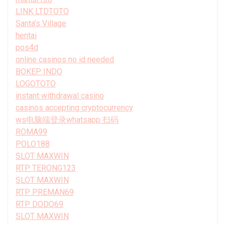
LINK LTDTOTO
Santa’s Village
hentai
pos4d
online casinos no id needed
BOKEP INDO
LOGOTOTO
instant withdrawal casino
casinos accepting cryptocurrency
ws电脑端登录whatsapp 扫码
ROMA99
POLO188
SLOT MAXWIN
RTP TERONG123
SLOT MAXWIN
RTP PREMAN69
RTP DODO69
SLOT MAXWIN