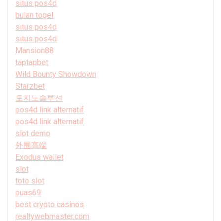
situs pos4d
bulan togel
situs pos4d
situs pos4d
Mansion88
taptapbet
Wild Bounty Showdown
Starzbet
토지노솔루션
pos4d link alternatif
pos4d link alternatif
slot demo
外围高端
Exodus wallet
slot
toto slot
puas69
best crypto casinos
realtywebmaster.com