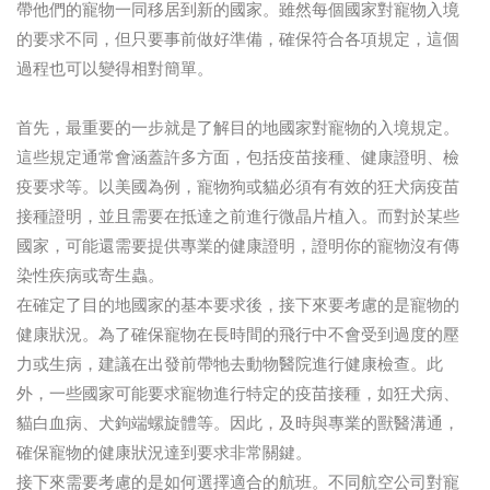
帶他們的寵物一同移居到新的國家。雖然每個國家對寵物入境
的要求不同，但只要事前做好準備，確保符合各項規定，這個
過程也可以變得相對簡單。
首先，最重要的一步就是了解目的地國家對寵物的入境規定。
這些規定通常會涵蓋許多方面，包括疫苗接種、健康證明、檢
疫要求等。以美國為例，寵物狗或貓必須有有效的狂犬病疫苗
接種證明，並且需要在抵達之前進行微晶片植入。而對於某些
國家，可能還需要提供專業的健康證明，證明你的寵物沒有傳
染性疾病或寄生蟲。
在確定了目的地國家的基本要求後，接下來要考慮的是寵物的
健康狀況。為了確保寵物在長時間的飛行中不會受到過度的壓
力或生病，建議在出發前帶牠去動物醫院進行健康檢查。此
外，一些國家可能要求寵物進行特定的疫苗接種，如狂犬病、
貓白血病、犬鉤端螺旋體等。因此，及時與專業的獸醫溝通，
確保寵物的健康狀況達到要求非常關鍵。
接下來需要考慮的是如何選擇適合的航班。不同航空公司對寵