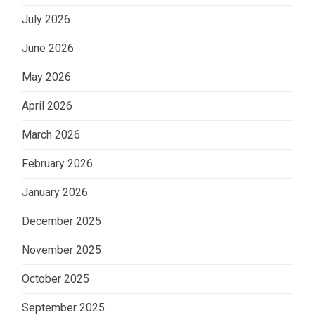
July 2026
June 2026
May 2026
April 2026
March 2026
February 2026
January 2026
December 2025
November 2025
October 2025
September 2025