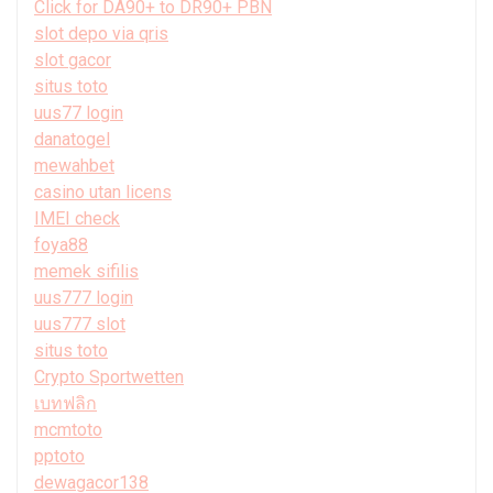
Click for DA90+ to DR90+ PBN
slot depo via qris
slot gacor
situs toto
uus77 login
danatogel
mewahbet
casino utan licens
IMEI check
foya88
memek sifilis
uus777 login
uus777 slot
situs toto
Crypto Sportwetten
เบทฟลิก
mcmtoto
pptoto
dewagacor138