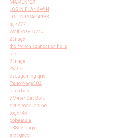
MAMEN123
LOGIN ELANGWIN
LOGIN PRADA188
tajir777
Wolf7pay, D247
23naga
the french connection hello
slot
23naga
kw303
evosgaming qris
Paito Naga303
slot dana
7Meter Bet Bola
situs togel online
togel 4d
gobetasia
188bet login
slot gacor