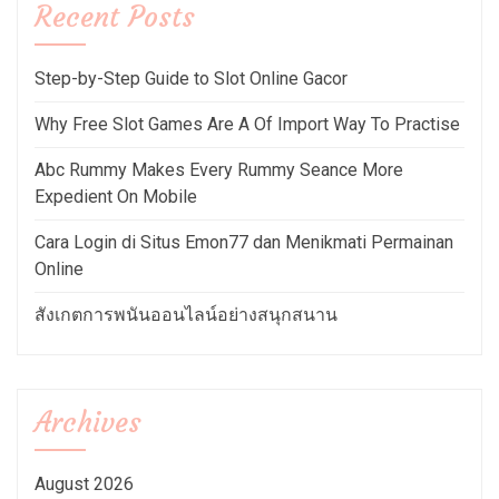
Recent Posts
Step-by-Step Guide to Slot Online Gacor
Why Free Slot Games Are A Of Import Way To Practise
Abc Rummy Makes Every Rummy Seance More
Expedient On Mobile
Cara Login di Situs Emon77 dan Menikmati Permainan
Online
สังเกตการพนันออนไลน์อย่างสนุกสนาน
Archives
August 2026