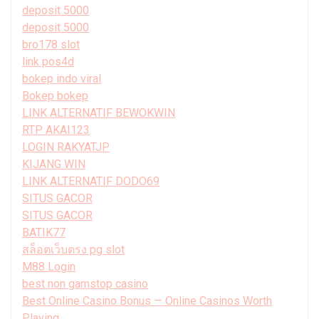
deposit 5000
deposit 5000
bro178 slot
link pos4d
bokep indo viral
Bokep bokep
LINK ALTERNATIF BEWOKWIN
RTP AKAI123
LOGIN RAKYATJP
KIJANG WIN
LINK ALTERNATIF DODO69
SITUS GACOR
SITUS GACOR
BATIK77
สล็อตเว็บตรง pg slot
M88 Login
best non gamstop casino
Best Online Casino Bonus — Online Casinos Worth
Playing