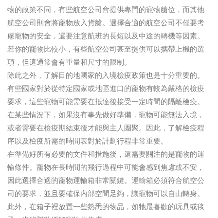
物的政策不同，有些航空公司會提供專門的寵物艙位，而其他
航空公司則會將寵物放入貨艙。選擇合適的航空公司不僅要考
慮寵物的安全，還要注意航班的長短以及中途的轉機等因素。
若你的寵物比較小，有些航空公司甚至提供可以攜帶上機的選
項，但這通常會有重量和尺寸的限制。
除此之外，了解目的地國家的入境檢疫政策也是十分重要的。
有些國家對於從特定國家或地區進口的寵物有較為嚴格的檢疫
要求，這些寵物可能需要在抵達後接受一定時間的隔離檢疫。
在某些情況下，如果沒有事先做好準備，寵物可能無法入境，
或者需要在檢疫期結束後才能與主人團聚。因此，了解檢疫程
序以及檢疫所需的時間表對於計劃行程非常重要。
在準備好所有必要的文件和措施後，還需要關注的是寵物的運
輸條件。寵物在長時間的飛行過程中可能會感到焦慮或不安，
因此選擇合適的寵物運輸箱非常關鍵。運輸箱必須符合航空公
司的要求，並且要確保內部空間足夠，讓寵物可以自由轉身。
此外，在箱子裡放置一些熟悉的物品，如牠最喜歡的玩具或毯