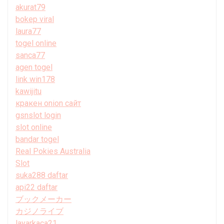
akurat79
bokep viral
laura77
togel online
sanca77
agen togel
link win178
kawijitu
кракен onion сайт
gsnslot login
slot online
bandar togel
Real Pokies Australia
Slot
suka288 daftar
api22 daftar
ブックメーカー
カジノライブ
layarkaca21