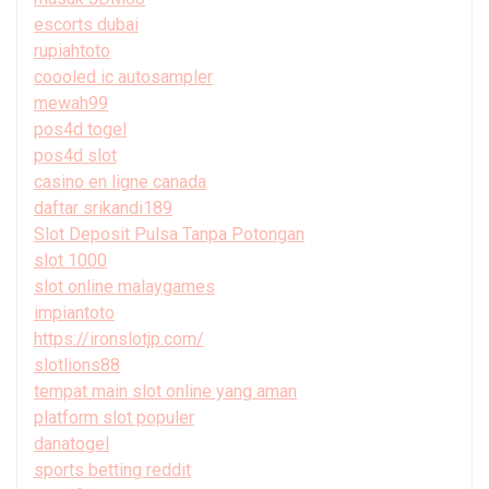
escorts dubai
rupiahtoto
coooled ic autosampler
mewah99
pos4d togel
pos4d slot
casino en ligne canada
daftar srikandi189
Slot Deposit Pulsa Tanpa Potongan
slot 1000
slot online malaygames
impiantoto
https://ironslotjp.com/
slotlions88
tempat main slot online yang aman
platform slot populer
danatogel
sports betting reddit