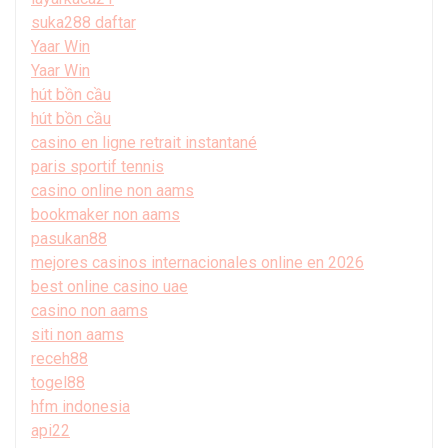
suka288 daftar
Yaar Win
Yaar Win
hút bồn cầu
hút bồn cầu
casino en ligne retrait instantané
paris sportif tennis
casino online non aams
bookmaker non aams
pasukan88
mejores casinos internacionales online en 2026
best online casino uae
casino non aams
siti non aams
receh88
togel88
hfm indonesia
api22