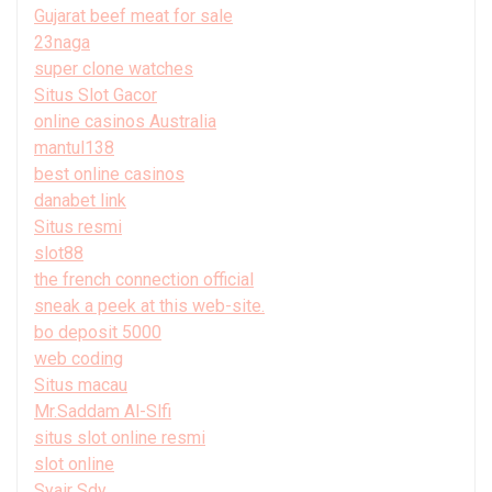
Gujarat beef meat for sale
23naga
super clone watches
Situs Slot Gacor
online casinos Australia
mantul138
best online casinos
danabet link
Situs resmi
slot88
the french connection official
sneak a peek at this web-site.
bo deposit 5000
web coding
Situs macau
Mr.Saddam Al-Slfi
situs slot online resmi
slot online
Syair Sdy