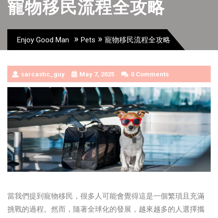
寵物移民流程全攻略
»
»
Enjoy Good Man
Pets
寵物移民流程全攻略
sarcastic_guy
May 7, 2025
0 Comments
當我們提到寵物移民，很多人可能會覺得這是一個繁瑣且充滿
挑戰的過程。然而，隨著全球化的發展，越來越多的人選擇攜