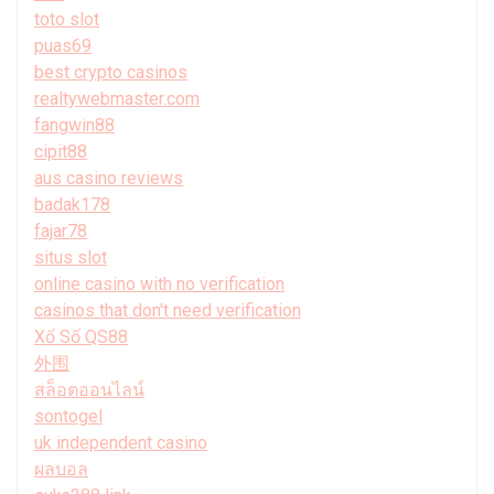
toto slot
puas69
best crypto casinos
realtywebmaster.com
fangwin88
cipit88
aus casino reviews
badak178
fajar78
situs slot
online casino with no verification
casinos that don't need verification
Xổ Số QS88
外围
สล็อตออนไลน์
sontogel
uk independent casino
ผลบอล