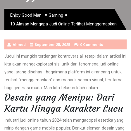
»
»
Enjoy Good Man
Gaming
10 Alasan Mengapa Judi Online Terlihat Menggemaskan
Ahmed
September 25, 2025
0 Comments
Judul ini mungkin terdengar kontroversial, tetapi dalam artikel ini
kita akan mengeksplorasi sisi unik dari fenomena judi online
yang jarang dibahas—bagaimana platform ini dirancang untuk
terlihat “menggemaskan” dan menarik secara visual, terutama
bagi generasi muda. Mari kita telusuri lebih dalam.
Desain yang Menipu: Dari
Kartu Hingga Karakter Lucu
Industri judi online tahun 2024 telah mengadopsi estetika yang
mirip dengan game mobile populer. Berikut elemen desain yang