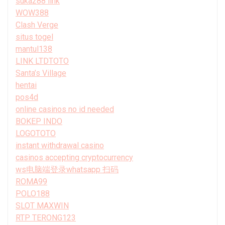
suka288 link
WOW388
Clash Verge
situs togel
mantul138
LINK LTDTOTO
Santa’s Village
hentai
pos4d
online casinos no id needed
BOKEP INDO
LOGOTOTO
instant withdrawal casino
casinos accepting cryptocurrency
ws电脑端登录whatsapp 扫码
ROMA99
POLO188
SLOT MAXWIN
RTP TERONG123