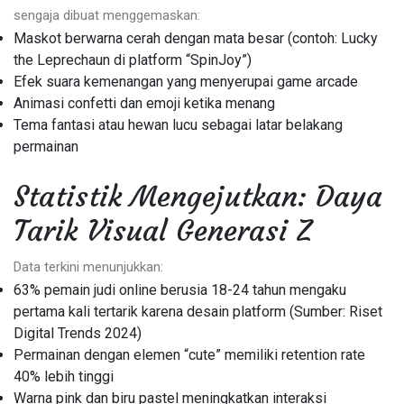
sengaja dibuat menggemaskan:
Maskot berwarna cerah dengan mata besar (contoh: Lucky
the Leprechaun di platform “SpinJoy”)
Efek suara kemenangan yang menyerupai game arcade
Animasi confetti dan emoji ketika menang
Tema fantasi atau hewan lucu sebagai latar belakang
permainan
Statistik Mengejutkan: Daya
Tarik Visual Generasi Z
Data terkini menunjukkan:
63% pemain judi online berusia 18-24 tahun mengaku
pertama kali tertarik karena desain platform (Sumber: Riset
Digital Trends 2024)
Permainan dengan elemen “cute” memiliki retention rate
40% lebih tinggi
Warna pink dan biru pastel meningkatkan interaksi