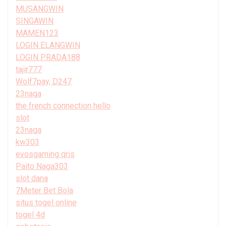
MUSANGWIN
SINGAWIN
MAMEN123
LOGIN ELANGWIN
LOGIN PRADA188
tajir777
Wolf7pay, D247
23naga
the french connection hello
slot
23naga
kw303
evosgaming qris
Paito Naga303
slot dana
7Meter Bet Bola
situs togel online
togel 4d