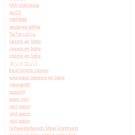
hfm indonesia
api22
PAPA88
apidewa daftar
ปิดโพรงบ้าน
casino en ligne
casino en ligne
casino en ligne
ネットカジノ
best crypto casino
nouveaux casinos en ligne
mewah99
puas69
agen slot
slot gacor
slot gacor
slot gacor
Schweinefleisch Shop Dortmund