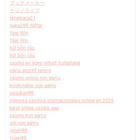
ブックメーカー
カジノライブ
layarkaca21
suka288 daftar
Yaar Win
Yaar Win
hút bồn cầu
hút bồn cầu
casino en ligne retrait instantané
paris sportif tennis
casino online non aams
bookmaker non aams
pasukan88
mejores casinos internacionales online en 2026
best online casino uae
casino non aams
siti non aams
receh88
togel88