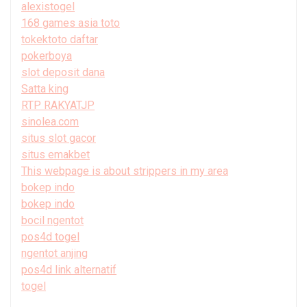
alexistogel
168 games asia toto
tokektoto daftar
pokerboya
slot deposit dana
Satta king
RTP RAKYATJP
sinolea.com
situs slot gacor
situs emakbet
This webpage is about strippers in my area
bokep indo
bokep indo
bocil ngentot
pos4d togel
ngentot anjing
pos4d link alternatif
togel