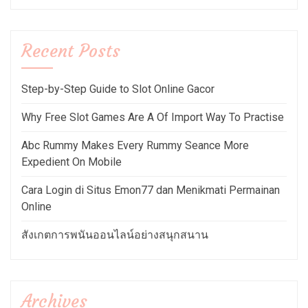
Recent Posts
Step-by-Step Guide to Slot Online Gacor
Why Free Slot Games Are A Of Import Way To Practise
Abc Rummy Makes Every Rummy Seance More
Expedient On Mobile
Cara Login di Situs Emon77 dan Menikmati Permainan
Online
สังเกตการพนันออนไลน์อย่างสนุกสนาน
Archives