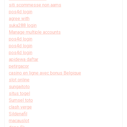
siti scommesse non aams
pos4d login
agree with
suka288 login
Manage multiple accounts
pos4d login
pos4d login
pos4d login
apidewa daftar
petirgacor
casino en ligne avec bonus Belgique
slot online
sungaitoto
situs togel
Sumsel toto
clash verge
Sildenafil
macauslot