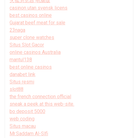
火狐浏览器 电脑版
casinon utan svensk licens
best casinos online
Gujarat beef meat for sale
23naga
super clone watches
Situs Slot Gacor
online casinos Australia
mantul138
best online casinos
danabet link
Situs resmi
slot88
the french connection official
sneak a peek at this web-site.
bo deposit 5000
web coding
Situs macau
Mr.Saddam Al-Slfi