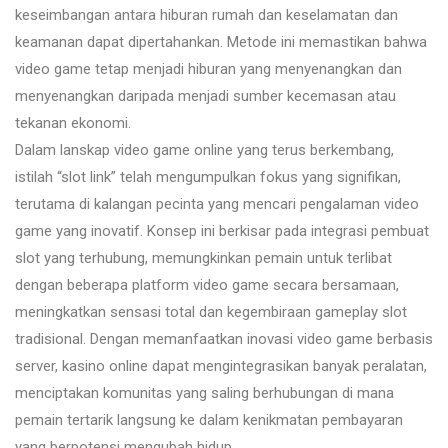
keseimbangan antara hiburan rumah dan keselamatan dan
keamanan dapat dipertahankan. Metode ini memastikan bahwa
video game tetap menjadi hiburan yang menyenangkan dan
menyenangkan daripada menjadi sumber kecemasan atau
tekanan ekonomi.
Dalam lanskap video game online yang terus berkembang,
istilah “slot link” telah mengumpulkan fokus yang signifikan,
terutama di kalangan pecinta yang mencari pengalaman video
game yang inovatif. Konsep ini berkisar pada integrasi pembuat
slot yang terhubung, memungkinkan pemain untuk terlibat
dengan beberapa platform video game secara bersamaan,
meningkatkan sensasi total dan kegembiraan gameplay slot
tradisional. Dengan memanfaatkan inovasi video game berbasis
server, kasino online dapat mengintegrasikan banyak peralatan,
menciptakan komunitas yang saling berhubungan di mana
pemain tertarik langsung ke dalam kenikmatan pembayaran
yang berpotensi mengubah hidup.