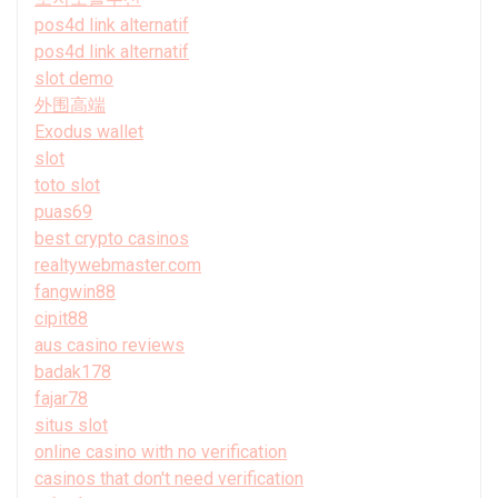
pos4d link alternatif
pos4d link alternatif
slot demo
外围高端
Exodus wallet
slot
toto slot
puas69
best crypto casinos
realtywebmaster.com
fangwin88
cipit88
aus casino reviews
badak178
fajar78
situs slot
online casino with no verification
casinos that don't need verification