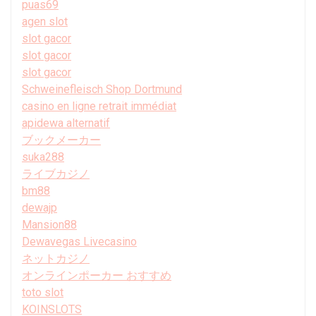
puas69
agen slot
slot gacor
slot gacor
slot gacor
Schweinefleisch Shop Dortmund
casino en ligne retrait immédiat
apidewa alternatif
ブックメーカー
suka288
ライブカジノ
bm88
dewajp
Mansion88
Dewavegas Livecasino
ネットカジノ
オンラインポーカー おすすめ
toto slot
KOINSLOTS