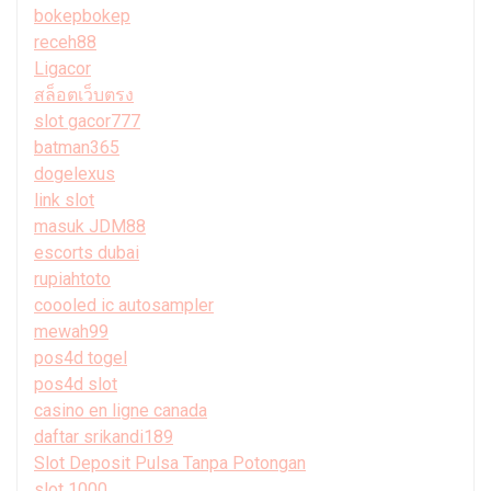
bokepbokep
receh88
Ligacor
สล็อตเว็บตรง
slot gacor777
batman365
dogelexus
link slot
masuk JDM88
escorts dubai
rupiahtoto
coooled ic autosampler
mewah99
pos4d togel
pos4d slot
casino en ligne canada
daftar srikandi189
Slot Deposit Pulsa Tanpa Potongan
slot 1000