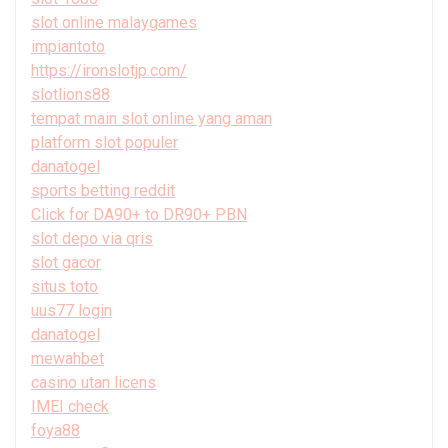
slot online malaygames
impiantoto
https://ironslotjp.com/
slotlions88
tempat main slot online yang aman
platform slot populer
danatogel
sports betting reddit
Click for DA90+ to DR90+ PBN
slot depo via qris
slot gacor
situs toto
uus77 login
danatogel
mewahbet
casino utan licens
IMEI check
foya88