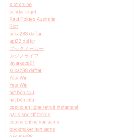
slot online
bandar togel
Real Pokies Australia
Slot
suka288 daftar
api22 daftar
ブックメーカー
カジノライブ
layarkaca21
suka288 daftar
Yaar Win
Yaar Win
hút bồn cầu
hút bồn cầu
casino en ligne retrait instantané
paris sportif tennis
casino online non aams
bookmaker non aams
pasukan88