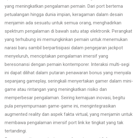
yang meningkatkan pengalaman pemain. Dari port bertema
petualangan hingga dunia impian, keragaman dalam desain
menjamin ada sesuatu untuk semua orang, menghadirkan
spektrum pengalaman di bawah satu atap elektronik. Perangkat
yang terhubung ini memungkinkan pemain untuk menemukan
narasi baru sambil berpartisipasi dalam pengejaran jackpot
menyeluruh, menciptakan pengalaman imersif yang
beresonansi dengan pemain kontemporer. Interaksi multi-segi
ini dapat dilihat dalam putaran penawaran bonus yang menyala
sepanjang gameplay, seringkali menyertakan gamer dalam mini-
game atau rintangan yang meningkatkan risiko dan
memperbesar pengalaman. Seiring kemajuan inovasi, begitu
pula penyempurnaan game-game ini, mengintegrasikan
augmented reality dan aspek fakta virtual, yang menjamin untuk
membawa pengalaman imersif port link ke tingkat yang tak
tertandingi.