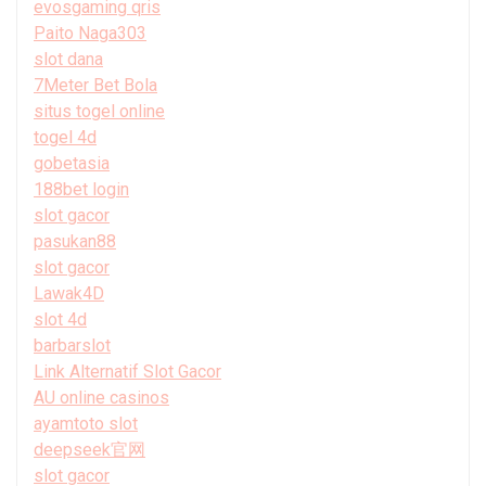
evosgaming qris
Paito Naga303
slot dana
7Meter Bet Bola
situs togel online
togel 4d
gobetasia
188bet login
slot gacor
pasukan88
slot gacor
Lawak4D
slot 4d
barbarslot
Link Alternatif Slot Gacor
AU online casinos
ayamtoto slot
deepseek官网
slot gacor