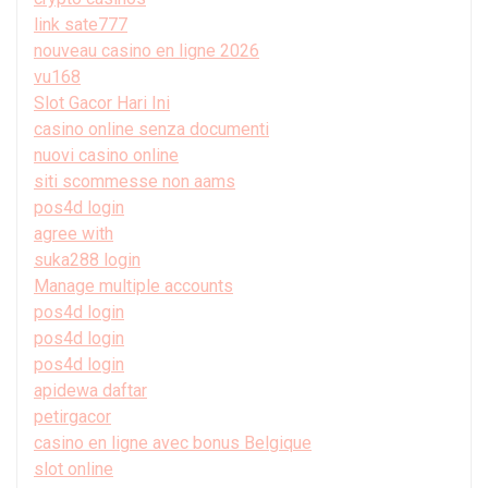
link sate777
nouveau casino en ligne 2026
vu168
Slot Gacor Hari Ini
casino online senza documenti
nuovi casino online
siti scommesse non aams
pos4d login
agree with
suka288 login
Manage multiple accounts
pos4d login
pos4d login
pos4d login
apidewa daftar
petirgacor
casino en ligne avec bonus Belgique
slot online