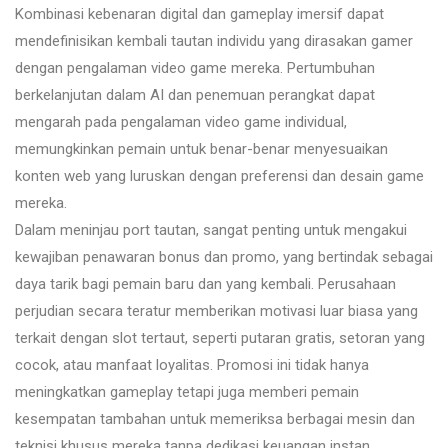
Kombinasi kebenaran digital dan gameplay imersif dapat
mendefinisikan kembali tautan individu yang dirasakan gamer
dengan pengalaman video game mereka. Pertumbuhan
berkelanjutan dalam AI dan penemuan perangkat dapat
mengarah pada pengalaman video game individual,
memungkinkan pemain untuk benar-benar menyesuaikan
konten web yang luruskan dengan preferensi dan desain game
mereka.
Dalam meninjau port tautan, sangat penting untuk mengakui
kewajiban penawaran bonus dan promo, yang bertindak sebagai
daya tarik bagi pemain baru dan yang kembali. Perusahaan
perjudian secara teratur memberikan motivasi luar biasa yang
terkait dengan slot tertaut, seperti putaran gratis, setoran yang
cocok, atau manfaat loyalitas. Promosi ini tidak hanya
meningkatkan gameplay tetapi juga memberi pemain
kesempatan tambahan untuk memeriksa berbagai mesin dan
teknisi khusus mereka tanpa dedikasi keuangan instan.