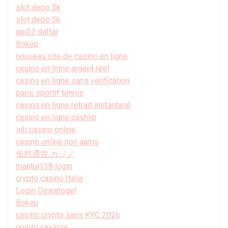
slot depo 5k
slot depo 5k
api22 daftar
Bokep
nouveau site de casino en ligne
casino en ligne argent réel
casino en ligne sans verification
paris sportif tennis
casino en ligne retrait instantané
casino en ligne cashlib
siti casino online
casinò online non aams
仮想通貨 カジノ
mantul138 login
crypto casino Italia
Login Dewatogel
Bokep
casino crypto sans KYC 2026
crypto casinos