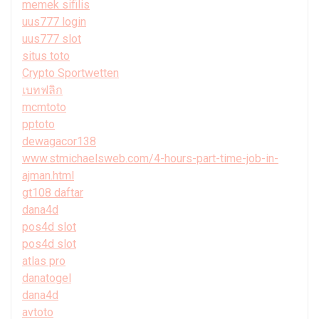
memek sifilis
uus777 login
uus777 slot
situs toto
Crypto Sportwetten
เบทฟลิก
mcmtoto
pptoto
dewagacor138
www.stmichaelsweb.com/4-hours-part-time-job-in-
ajman.html
gt108 daftar
dana4d
pos4d slot
pos4d slot
atlas pro
danatogel
dana4d
avtoto