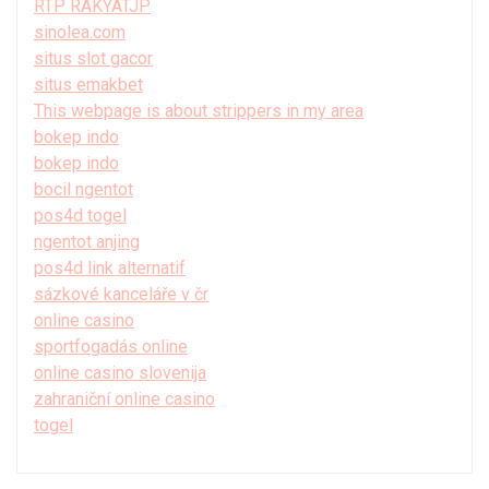
RTP RAKYATJP
sinolea.com
situs slot gacor
situs emakbet
This webpage is about strippers in my area
bokep indo
bokep indo
bocil ngentot
pos4d togel
ngentot anjing
pos4d link alternatif
sázkové kanceláře v čr
online casino
sportfogadás online
online casino slovenija
zahraniční online casino
togel