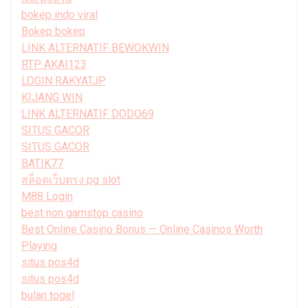
bokep indo viral
Bokep bokep
LINK ALTERNATIF BEWOKWIN
RTP AKAI123
LOGIN RAKYATJP
KIJANG WIN
LINK ALTERNATIF DODO69
SITUS GACOR
SITUS GACOR
BATIK77
สล็อตเว็บตรง pg slot
M88 Login
best non gamstop casino
Best Online Casino Bonus — Online Casinos Worth
Playing
situs pos4d
situs pos4d
bulan togel