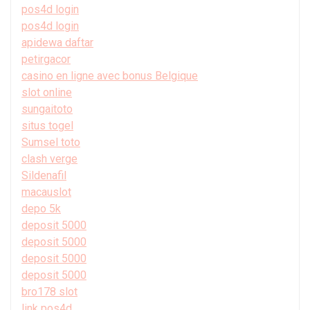
pos4d login
pos4d login
apidewa daftar
petirgacor
casino en ligne avec bonus Belgique
slot online
sungaitoto
situs togel
Sumsel toto
clash verge
Sildenafil
macauslot
depo 5k
deposit 5000
deposit 5000
deposit 5000
deposit 5000
bro178 slot
link pos4d