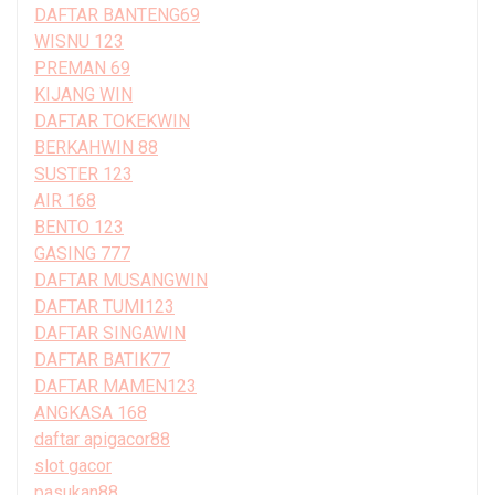
DAFTAR BANTENG69
WISNU 123
PREMAN 69
KIJANG WIN
DAFTAR TOKEKWIN
BERKAHWIN 88
SUSTER 123
AIR 168
BENTO 123
GASING 777
DAFTAR MUSANGWIN
DAFTAR TUMI123
DAFTAR SINGAWIN
DAFTAR BATIK77
DAFTAR MAMEN123
ANGKASA 168
daftar apigacor88
slot gacor
pasukan88