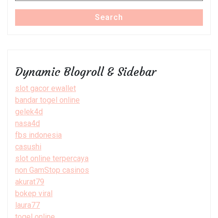
Search
Dynamic Blogroll & Sidebar
slot gacor ewallet
bandar togel online
gelek4d
nasa4d
fbs indonesia
casushi
slot online terpercaya
non GamStop casinos
akurat79
bokep viral
laura77
togel online