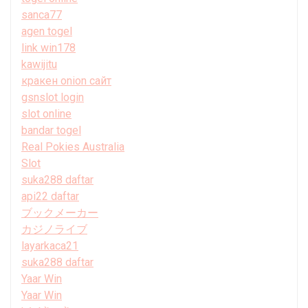
sanca77
agen togel
link win178
kawijitu
кракен onion сайт
gsnslot login
slot online
bandar togel
Real Pokies Australia
Slot
suka288 daftar
api22 daftar
ブックメーカー
カジノライブ
layarkaca21
suka288 daftar
Yaar Win
Yaar Win