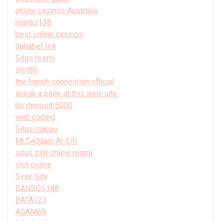
online casinos Australia
mantul138
best online casinos
danabet link
Situs resmi
slot88
the french connection official
sneak a peek at this web-site.
bo deposit 5000
web coding
Situs macau
Mr.Saddam Al-Slfi
situs slot online resmi
slot online
Syair Sdy
BANSOS188
BATA123
AGAM69