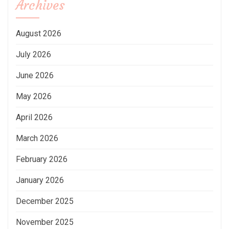
Archives
August 2026
July 2026
June 2026
May 2026
April 2026
March 2026
February 2026
January 2026
December 2025
November 2025