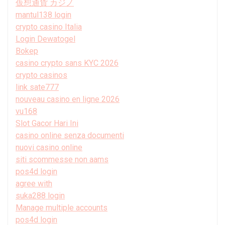
仮想通貨 カジノ
mantul138 login
crypto casino Italia
Login Dewatogel
Bokep
casino crypto sans KYC 2026
crypto casinos
link sate777
nouveau casino en ligne 2026
vu168
Slot Gacor Hari Ini
casino online senza documenti
nuovi casino online
siti scommesse non aams
pos4d login
agree with
suka288 login
Manage multiple accounts
pos4d login