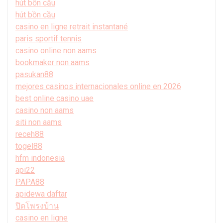
hút bồn cầu
hút bồn cầu
casino en ligne retrait instantané
paris sportif tennis
casino online non aams
bookmaker non aams
pasukan88
mejores casinos internacionales online en 2026
best online casino uae
casino non aams
siti non aams
receh88
togel88
hfm indonesia
api22
PAPA88
apidewa daftar
ปิดโพรงบ้าน
casino en ligne