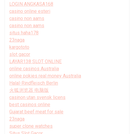
LOGIN ANGKASA168
casino online esteri
casino non aams
casino non aams
situs haha178
23naga
kargototo
slot gacor
LAYAR138 SLOT ONLINE
online casinos Australia
online pokies real money Australia
Halal-Rindfleisch Berlin
火狐浏览器 电脑版
casinon utan svensk licens
best casinos online
Gujarat beef meat for sale
23naga
super clone watches
Situs Slot Gacor