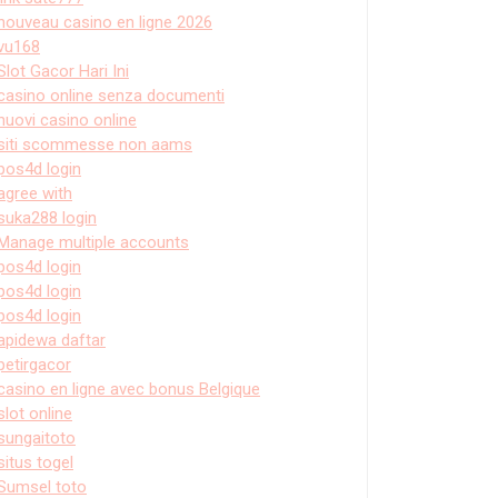
nouveau casino en ligne 2026
vu168
Slot Gacor Hari Ini
casino online senza documenti
nuovi casino online
siti scommesse non aams
pos4d login
agree with
suka288 login
Manage multiple accounts
pos4d login
pos4d login
pos4d login
apidewa daftar
petirgacor
casino en ligne avec bonus Belgique
slot online
sungaitoto
situs togel
Sumsel toto