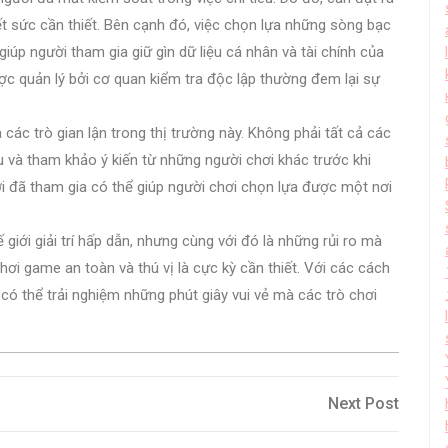
t sức cần thiết. Bên cạnh đó, việc chọn lựa những sòng bạc
giúp người tham gia giữ gìn dữ liệu cá nhân và tài chính của
c quản lý bởi cơ quan kiểm tra độc lập thường đem lại sự
các trò gian lận trong thị trường này. Không phải tất cả các
ểu và tham khảo ý kiến từ những người chơi khác trước khi
hơi đã tham gia có thể giúp người chơi chọn lựa được một nơi
iới giải trí hấp dẫn, nhưng cùng với đó là những rủi ro mà
chơi game an toàn và thú vị là cực kỳ cần thiết. Với các cách
có thể trải nghiệm những phút giây vui vẻ mà các trò chơi
Next
Next Post
Post