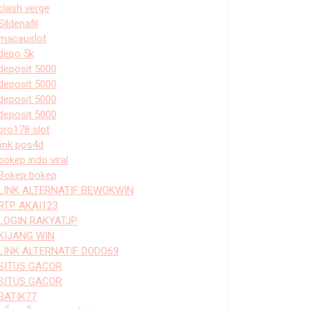
clash verge
Sildenafil
macauslot
depo 5k
deposit 5000
deposit 5000
deposit 5000
deposit 5000
bro178 slot
link pos4d
bokep indo viral
Bokep bokep
LINK ALTERNATIF BEWOKWIN
RTP AKAI123
LOGIN RAKYATJP
KIJANG WIN
LINK ALTERNATIF DODO69
SITUS GACOR
SITUS GACOR
BATIK77