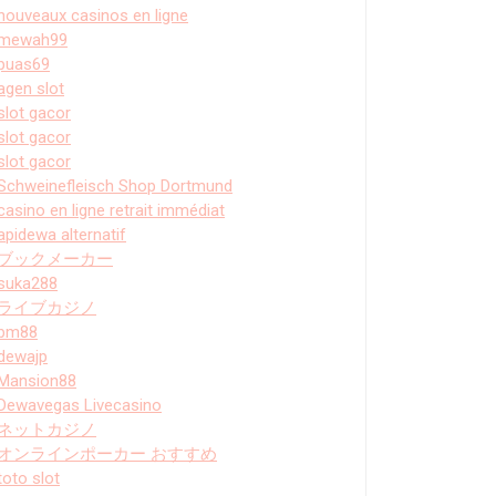
nouveaux casinos en ligne
mewah99
puas69
agen slot
slot gacor
slot gacor
slot gacor
Schweinefleisch Shop Dortmund
casino en ligne retrait immédiat
apidewa alternatif
ブックメーカー
suka288
ライブカジノ
bm88
dewajp
Mansion88
Dewavegas Livecasino
ネットカジノ
オンラインポーカー おすすめ
toto slot