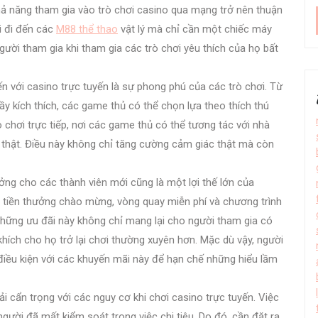
 khả năng tham gia vào trò chơi casino qua mạng trở nên thuận
i đi đến các
M88 thể thao
vật lý mà chỉ cần một chiếc máy
 người tham gia khi tham gia các trò chơi yêu thích của họ bất
n với casino trực tuyến là sự phong phú của các trò chơi. Từ
ầy kích thích, các game thủ có thể chọn lựa theo thích thú
ò chơi trực tiếp, nơi các game thủ có thể tương tác với nhà
c thật. Điều này không chỉ tăng cường cảm giác thật mà còn
ng cho các thành viên mới cũng là một lợi thế lớn của
p tiền thưởng chào mừng, vòng quay miễn phí và chương trình
Những ưu đãi này không chỉ mang lại cho người tham gia có
hích cho họ trở lại chơi thường xuyên hơn. Mặc dù vậy, người
điều kiện với các khuyến mãi này để hạn chế những hiểu lầm
 cẩn trọng với các nguy cơ khi chơi casino trực tuyến. Việc
gười đã mất kiểm soát trong việc chi tiêu. Do đó, cần đặt ra