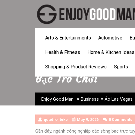
Skip
to
content
Arts & Entertainments
Automotive
Bu
Health & Fitness
Home & Kitchen Ideas
Ảo Las Vegas: Tươn
Shopping & Product Reviews
Sports
Bạc Trò Chơi
»
»
Enjoy Good Man
Business
Ảo Las Vegas: 
quadro_bike
May 9, 2026
0 Comments
Gần đây, ngành công nghiệp các sòng bạc trực tuy