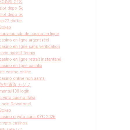
KOINSLOTS
slot depo 5k
slot depo 5k
api22 daftar
Bokep
nouveau site de casino en ligne
casino en ligne argent réel
casino en ligne sans verification
paris sportif tennis
casino en ligne retrait instantané
casino en ligne cashlib
siti casino online
casinò online non aams
仮想通貨 カジノ
mantul138 login
crypto casino Italia
Login Dewatogel
Bokep
casino crypto sans KYC 2026
crypto casinos
link sate777