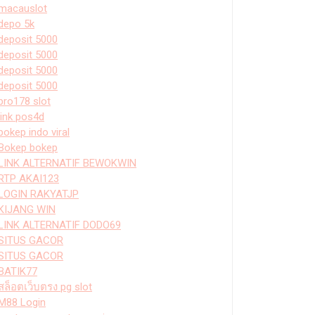
macauslot
depo 5k
deposit 5000
deposit 5000
deposit 5000
deposit 5000
bro178 slot
link pos4d
bokep indo viral
Bokep bokep
LINK ALTERNATIF BEWOKWIN
RTP AKAI123
LOGIN RAKYATJP
KIJANG WIN
LINK ALTERNATIF DODO69
SITUS GACOR
SITUS GACOR
BATIK77
สล็อตเว็บตรง pg slot
M88 Login