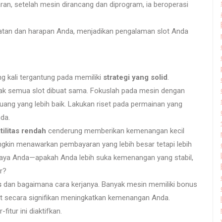
, setelah mesin dirancang dan diprogram, ia beroperasi
tan dan harapan Anda, menjadikan pengalaman slot Anda
 kali tergantung pada memiliki
strategi yang solid
.
idak semua slot dibuat sama. Fokuslah pada mesin dengan
luang yang lebih baik. Lakukan riset pada permainan yang
nda.
tilitas rendah
cenderung memberikan kemenangan kecil
mungkin menawarkan pembayaran yang lebih besar tetapi lebih
gaya Anda—apakah Anda lebih suka kemenangan yang stabil,
r?
s
dan bagaimana cara kerjanya. Banyak mesin memiliki bonus
t secara signifikan meningkatkan kemenangan Anda.
itur ini diaktifkan.