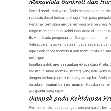
Mengelola Bankroll dan Ha
Sambil menikmati waktu Anda sebagai pemain slo
realistis
dapat berdampak signifikan pada pengal
Pertama,
tentukan anggaran
yang nyaman bagi An
tanpa mempengaruhi kehidupan Anda di luar kasi
itu
—tidak ada pengecualian. Sangat mudah untuk ter
Selanjutnya, tetapkan batasan pada seberapa bany
agar tidak cepat menyusut dan memungkinkan Anda
sekaligus.
Ingatlah untuk
menyesuaikan ekspektasi Anda
.
meskipun Anda memiliki strategi yang baik, kemun
Jangan berharap untuk menang setiap kali Anda b
itu adalah
bagian dari permainan
. Rayakan keme
perspektif yang tepat.
Dampak pada Kehidupan Pr
Permainan slot dapat sangat mempengaruhi
kehi