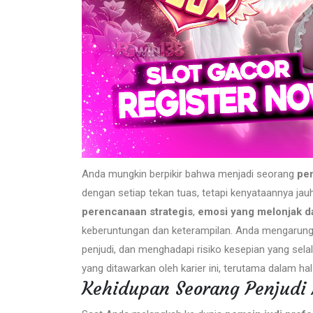
Anda mungkin berpikir bahwa menjadi seorang
pem
dengan setiap tekan tuas, tetapi kenyataannya jau
perencanaan strategis
,
emosi yang melonjak d
keberuntungan dan keterampilan. Anda mengarungi
penjudi, dan menghadapi risiko kesepian yang sel
yang ditawarkan oleh karier ini, terutama dalam ha
Kehidupan Seorang Penjudi 