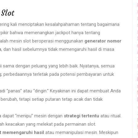
Slot
sering kali menciptakan kesalahpahaman tentang bagaimana
erpikir bahwa memenangkan jackpot hanya tentang
dalah mesin slot beroperasi menggunakan
generator nomor
n
, dan hasil sebelumnya tidak memengaruhi hasil di masa
i
sama dengan peluang yang lebih baik. Nyatanya, semua
; perbedaannya terletak pada potensi pembayaran untuk
 “panas” atau “dingin.” Keyakinan ini dapat membuat Anda
 berubah, tetapi setiap putaran tetap acak dan tidak
ka dapat “menipu” mesin dengan
strategi tertentu
atau ritual.
ubah keacakan yang melekat pada permainan slot.
t memengaruhi hasil
atau memanipulasi mesin. Meskipun