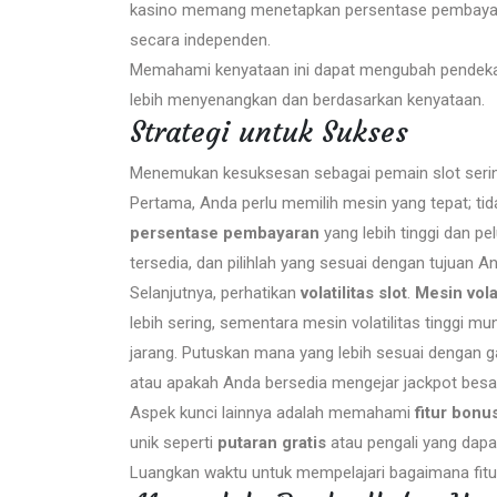
kasino memang menetapkan persentase pembayaran
secara independen.
Memahami kenyataan ini dapat mengubah pendeka
lebih menyenangkan dan berdasarkan kenyataan.
Strategi untuk Sukses
Menemukan kesuksesan sebagai pemain slot sering
Pertama, Anda perlu memilih mesin yang tepat; t
persentase pembayaran
yang lebih tinggi dan pe
tersedia, dan pilihlah yang sesuai dengan tujuan A
Selanjutnya, perhatikan
volatilitas slot
.
Mesin vola
lebih sering, sementara mesin volatilitas tinggi 
jarang. Putuskan mana yang lebih sesuai dengan 
atau apakah Anda bersedia mengejar jackpot besa
Aspek kunci lainnya adalah memahami
fitur bonu
unik seperti
putaran gratis
atau pengali yang dapa
Luangkan waktu untuk mempelajari bagaimana fitur-f