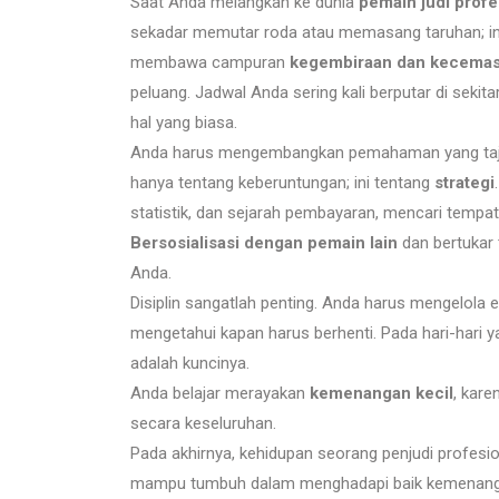
Saat Anda melangkah ke dunia
pemain judi profe
sekadar memutar roda atau memasang taruhan; in
membawa campuran
kegembiraan dan kecema
peluang. Jadwal Anda sering kali berputar di sekit
hal yang biasa.
Anda harus mengembangkan pemahaman yang taj
hanya tentang keberuntungan; ini tentang
strategi
statistik, dan sejarah pembayaran, mencari tem
Bersosialisasi dengan pemain lain
dan bertukar
Anda.
Disiplin sangatlah penting. Anda harus mengelol
mengetahui kapan harus berhenti. Pada hari-hari y
adalah kuncinya.
Anda belajar merayakan
kemenangan kecil
, kare
secara keseluruhan.
Pada akhirnya, kehidupan seorang penjudi profesio
mampu tumbuh dalam menghadapi baik kemenangan