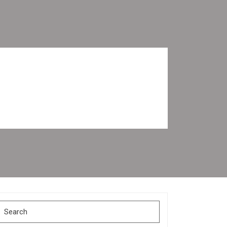
Search
for: