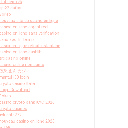
slot depo 5k
api22 daftar
Bokep
nouveau site de casino en ligne
casino en ligne argent réel
casino en ligne sans verification
paris sportif tennis
casino en ligne retrait instantané
casino en ligne cashlib
siti casino online
casinò online non aams
仮想通貨 カジノ
mantul138 login
crypto casino Italia
Login Dewatogel
Bokep
casino crypto sans KYC 2026
crypto casinos
link sate777
nouveau casino en ligne 2026
vu168