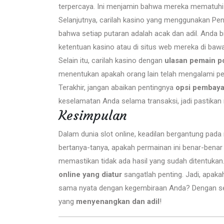
terpercaya. Ini menjamin bahwa mereka mematuhi r
Selanjutnya, carilah kasino yang menggunakan Pen
bahwa setiap putaran adalah acak dan adil. Anda 
ketentuan kasino atau di situs web mereka di bawah
Selain itu, carilah kasino dengan
ulasan pemain po
menentukan apakah orang lain telah mengalami pe
Terakhir, jangan abaikan pentingnya
opsi pembaya
keselamatan Anda selama transaksi, jadi pastik
Kesimpulan
Dalam dunia slot online, keadilan bergantung pad
bertanya-tanya, apakah permainan ini benar-benar 
memastikan tidak ada hasil yang sudah ditentuka
online yang diatur
sangatlah penting. Jadi, apak
sama nyata dengan kegembiraan Anda? Dengan sedik
yang
menyenangkan dan adil
!