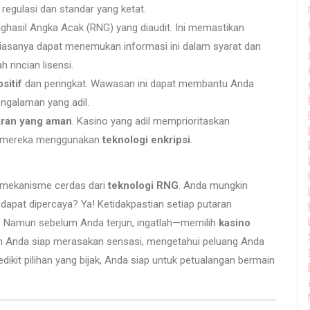
egulasi dan standar yang ketat.
ghasil Angka Acak (RNG) yang diaudit. Ini memastikan
biasanya dapat menemukan informasi ini dalam syarat dan
 rincian lisensi.
sitif
dan peringkat. Wawasan ini dapat membantu Anda
ngalaman yang adil.
ran yang aman
. Kasino yang adil memprioritaskan
an mereka menggunakan
teknologi enkripsi
.
a mekanisme cerdas dari
teknologi RNG
. Anda mungkin
dapat dipercaya? Ya! Ketidakpastian setiap putaran
n. Namun sebelum Anda terjun, ingatlah—memilih
kasino
ah Anda siap merasakan sensasi, mengetahui peluang Anda
it pilihan yang bijak, Anda siap untuk petualangan bermain