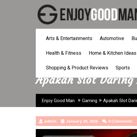
Skip
to
content
Arts & Entertainments
Automotive
Bu
Health & Fitness
Home & Kitchen Ideas
Shopping & Product Reviews
Sports
Apakah Slot Daring
»
»
Enjoy Good Man
Gaming
Apakah Slot Dar
admin
January 20, 2026
0 Comments