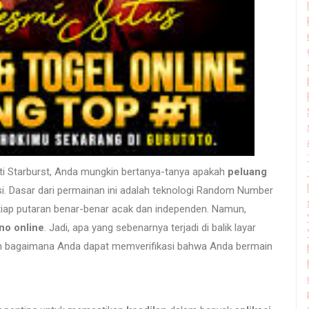
ti Starburst, Anda mungkin bertanya-tanya apakah
peluang
i. Dasar dari permainan ini adalah teknologi Random Number
iap putaran benar-benar acak dan independen. Namun,
no online
. Jadi, apa yang sebenarnya terjadi di balik layar
an bagaimana Anda dapat memverifikasi bahwa Anda bermain