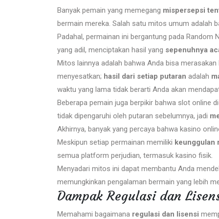
Banyak pemain yang memegang
mispersepsi ten
bermain mereka. Salah satu mitos umum adalah b
Padahal, permainan ini bergantung pada Random
yang adil, menciptakan hasil yang
sepenuhnya ac
Mitos lainnya adalah bahwa Anda bisa merasakan
menyesatkan;
hasil dari setiap putaran
adalah
ma
waktu yang lama tidak berarti Anda akan mendap
Beberapa pemain juga berpikir bahwa slot online di
tidak dipengaruhi oleh putaran sebelumnya, jadi
me
Akhirnya, banyak yang percaya bahwa kasino onl
Meskipun setiap permainan memiliki
keunggulan 
semua platform perjudian, termasuk kasino fisik.
Menyadari mitos ini dapat membantu Anda mendekati
memungkinkan pengalaman bermain yang lebih me
Dampak Regulasi dan Lisen
Memahami bagaimana
regulasi dan lisensi
memp