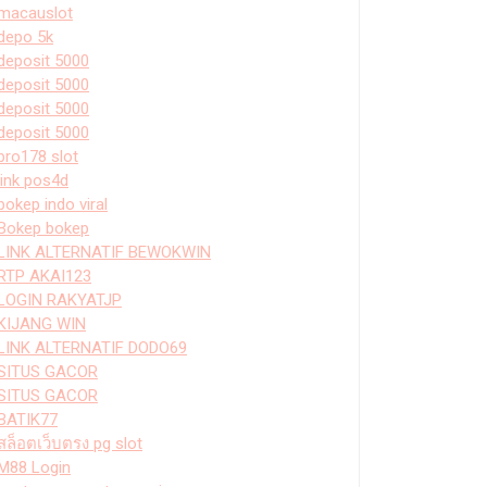
macauslot
depo 5k
deposit 5000
deposit 5000
deposit 5000
deposit 5000
bro178 slot
link pos4d
bokep indo viral
Bokep bokep
LINK ALTERNATIF BEWOKWIN
RTP AKAI123
LOGIN RAKYATJP
KIJANG WIN
LINK ALTERNATIF DODO69
SITUS GACOR
SITUS GACOR
BATIK77
สล็อตเว็บตรง pg slot
M88 Login