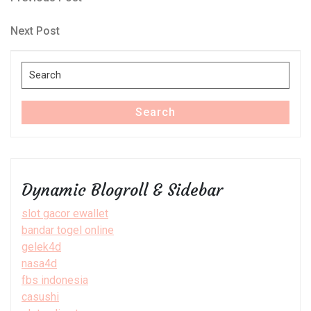
Post
Post
navigation
Next
Next Post
Post
Search
for:
Search
Dynamic Blogroll & Sidebar
slot gacor ewallet
bandar togel online
gelek4d
nasa4d
fbs indonesia
casushi