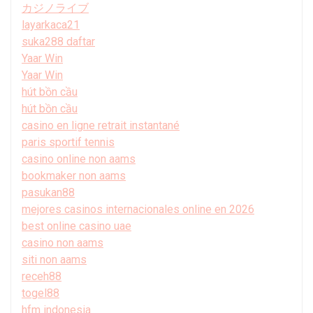
カジノライブ
layarkaca21
suka288 daftar
Yaar Win
Yaar Win
hút bồn cầu
hút bồn cầu
casino en ligne retrait instantané
paris sportif tennis
casino online non aams
bookmaker non aams
pasukan88
mejores casinos internacionales online en 2026
best online casino uae
casino non aams
siti non aams
receh88
togel88
hfm indonesia