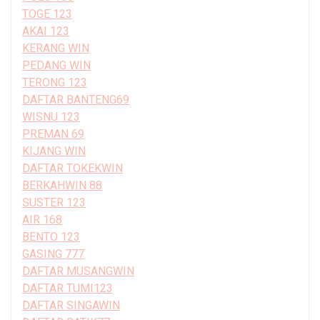
TOGE 123
AKAI 123
KERANG WIN
PEDANG WIN
TERONG 123
DAFTAR BANTENG69
WISNU 123
PREMAN 69
KIJANG WIN
DAFTAR TOKEKWIN
BERKAHWIN 88
SUSTER 123
AIR 168
BENTO 123
GASING 777
DAFTAR MUSANGWIN
DAFTAR TUMI123
DAFTAR SINGAWIN