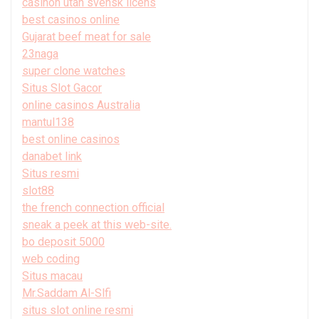
casinon utan svensk licens
best casinos online
Gujarat beef meat for sale
23naga
super clone watches
Situs Slot Gacor
online casinos Australia
mantul138
best online casinos
danabet link
Situs resmi
slot88
the french connection official
sneak a peek at this web-site.
bo deposit 5000
web coding
Situs macau
Mr.Saddam Al-Slfi
situs slot online resmi