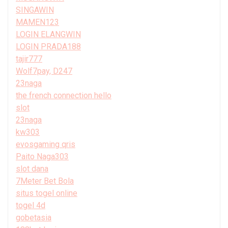
SINGAWIN
MAMEN123
LOGIN ELANGWIN
LOGIN PRADA188
tajir777
Wolf7pay, D247
23naga
the french connection hello
slot
23naga
kw303
evosgaming qris
Paito Naga303
slot dana
7Meter Bet Bola
situs togel online
togel 4d
gobetasia