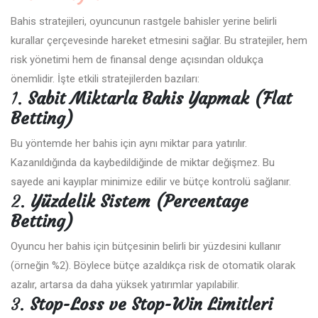
Bahis stratejileri, oyuncunun rastgele bahisler yerine belirli
kurallar çerçevesinde hareket etmesini sağlar. Bu stratejiler, hem
risk yönetimi hem de finansal denge açısından oldukça
önemlidir. İşte etkili stratejilerden bazıları:
1.
Sabit Miktarla Bahis Yapmak (Flat
Betting)
Bu yöntemde her bahis için aynı miktar para yatırılır.
Kazanıldığında da kaybedildiğinde de miktar değişmez. Bu
sayede ani kayıplar minimize edilir ve bütçe kontrolü sağlanır.
2.
Yüzdelik Sistem (Percentage
Betting)
Oyuncu her bahis için bütçesinin belirli bir yüzdesini kullanır
(örneğin %2). Böylece bütçe azaldıkça risk de otomatik olarak
azalır, artarsa da daha yüksek yatırımlar yapılabilir.
3.
Stop-Loss ve Stop-Win Limitleri