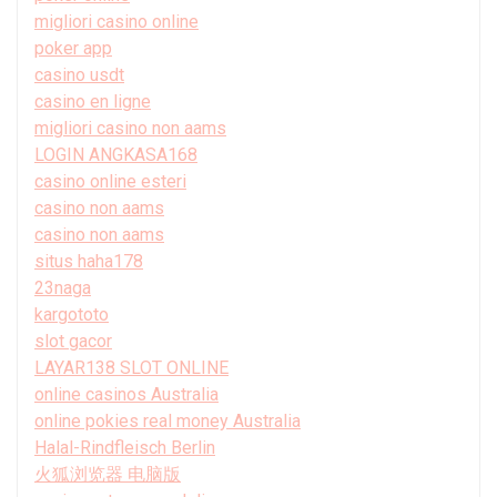
migliori casino online
poker app
casino usdt
casino en ligne
migliori casino non aams
LOGIN ANGKASA168
casino online esteri
casino non aams
casino non aams
situs haha178
23naga
kargototo
slot gacor
LAYAR138 SLOT ONLINE
online casinos Australia
online pokies real money Australia
Halal-Rindfleisch Berlin
火狐浏览器 电脑版