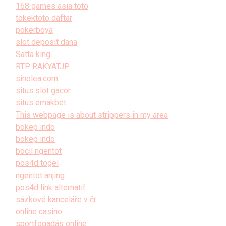
168 games asia toto
tokektoto daftar
pokerboya
slot deposit dana
Satta king
RTP RAKYATJP
sinolea.com
situs slot gacor
situs emakbet
This webpage is about strippers in my area
bokep indo
bokep indo
bocil ngentot
pos4d togel
ngentot anjing
pos4d link alternatif
sázkové kanceláře v čr
online casino
sportfogadás online