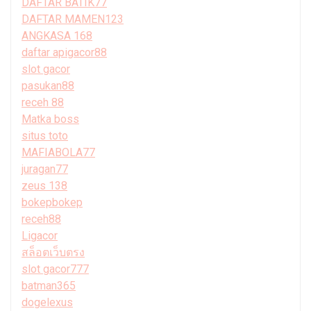
DAFTAR BATIK77
DAFTAR MAMEN123
ANGKASA 168
daftar apigacor88
slot gacor
pasukan88
receh 88
Matka boss
situs toto
MAFIABOLA77
juragan77
zeus 138
bokepbokep
receh88
Ligacor
สล็อตเว็บตรง
slot gacor777
batman365
dogelexus