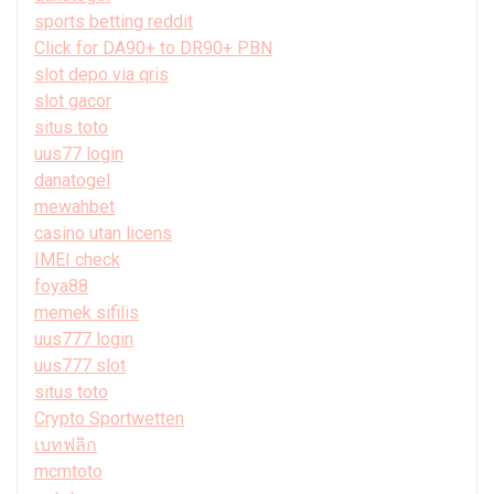
sports betting reddit
Click for DA90+ to DR90+ PBN
slot depo via qris
slot gacor
situs toto
uus77 login
danatogel
mewahbet
casino utan licens
IMEI check
foya88
memek sifilis
uus777 login
uus777 slot
situs toto
Crypto Sportwetten
เบทฟลิก
mcmtoto