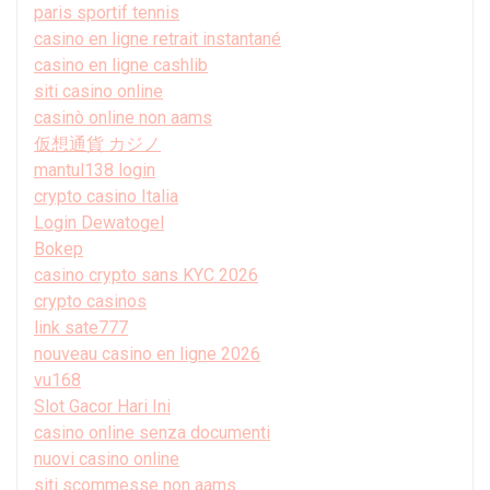
paris sportif tennis
casino en ligne retrait instantané
casino en ligne cashlib
siti casino online
casinò online non aams
仮想通貨 カジノ
mantul138 login
crypto casino Italia
Login Dewatogel
Bokep
casino crypto sans KYC 2026
crypto casinos
link sate777
nouveau casino en ligne 2026
vu168
Slot Gacor Hari Ini
casino online senza documenti
nuovi casino online
siti scommesse non aams