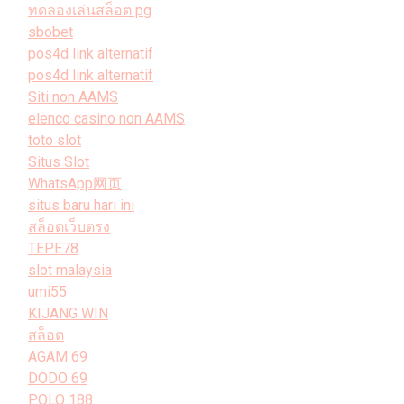
ทดลองเล่นสล็อต pg
sbobet
pos4d link alternatif
pos4d link alternatif
Siti non AAMS
elenco casino non AAMS
toto slot
Situs Slot
WhatsApp网页
situs baru hari ini
สล็อตเว็บตรง
TEPE78
slot malaysia
umi55
KIJANG WIN
สล็อต
AGAM 69
DODO 69
POLO 188