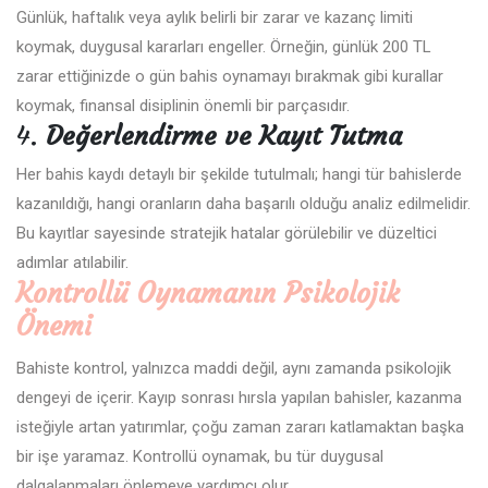
Günlük, haftalık veya aylık belirli bir zarar ve kazanç limiti
koymak, duygusal kararları engeller. Örneğin, günlük 200 TL
zarar ettiğinizde o gün bahis oynamayı bırakmak gibi kurallar
koymak, finansal disiplinin önemli bir parçasıdır.
4.
Değerlendirme ve Kayıt Tutma
Her bahis kaydı detaylı bir şekilde tutulmalı; hangi tür bahislerde
kazanıldığı, hangi oranların daha başarılı olduğu analiz edilmelidir.
Bu kayıtlar sayesinde stratejik hatalar görülebilir ve düzeltici
adımlar atılabilir.
Kontrollü Oynamanın Psikolojik
Önemi
Bahiste kontrol, yalnızca maddi değil, aynı zamanda psikolojik
dengeyi de içerir. Kayıp sonrası hırsla yapılan bahisler, kazanma
isteğiyle artan yatırımlar, çoğu zaman zararı katlamaktan başka
bir işe yaramaz. Kontrollü oynamak, bu tür duygusal
dalgalanmaları önlemeye yardımcı olur.