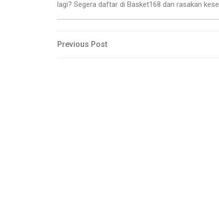
lagi? Segera daftar di Basket168 dan rasakan kese
Post
Previous
Previous Post
Post
navigation