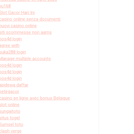
vu168
Slot Gacor Hari Ini
casino online senza documenti
nuovi casino online
siti scommesse non aams
pos4d login
agree with
suka288 login
Manage multiple accounts
pos4d login
pos4d login
pos4d login
apidewa daftar
petirgacor
casino en ligne avec bonus Belgique
slot online
sungaitoto
situs togel
Sumsel toto
clash verge