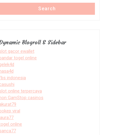
Search
Dynamic Blogroll & Sidebar
slot gacor ewallet
bandar togel online
gelek4d
nasa4d
fbs indonesia
casushi
slot online terpercaya
non GamStop casinos
akurat79
bokep viral
laura77
togel online
sanca77