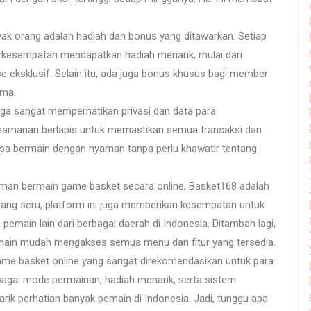
ak orang adalah hadiah dan bonus yang ditawarkan. Setiap
erkesempatan mendapatkan hadiah menarik, mulai dari
se eksklusif. Selain itu, ada juga bonus khusus bagi member
ama.
ga sangat memperhatikan privasi dan data para
eamanan berlapis untuk memastikan semua transaksi dan
isa bermain dengan nyaman tanpa perlu khawatir tentang
aman bermain game basket secara online, Basket168 adalah
yang seru, platform ini juga memberikan kesempatan untuk
main lain dari berbagai daerah di Indonesia. Ditambah lagi,
emain mudah mengakses semua menu dan fitur yang tersedia.
me basket online yang sangat direkomendasikan untuk para
rbagai mode permainan, hadiah menarik, serta sistem
arik perhatian banyak pemain di Indonesia. Jadi, tunggu apa