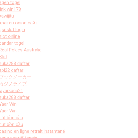
agen togel
link win178
kawijitu
кракен onion сайт
gsnslot login
slot online
bandar togel
Real Pokies Australia
Slot
suka288 daftar
api22 daftar
ブックメーカー
カジノライブ
layarkaca21
suka288 daftar
Yaar Win
Yaar Win
hút bồn cầu
hút bồn cầu
casino en ligne retrait instantané
paris sportif tennis