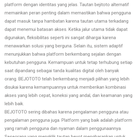
platform dengan identitas yang jelas. Tautan bejitoto alternatif
memainkan peran penting dalam memastikan bahwa pengguna
dapat masuk tanpa hambatan karena tautan utama terkadang
dapat menemui batasan akses. Ketika jalur utama tidak dapat
digunakan, fleksibilitas seperti ini sangat dihargai karena
menawarkan solusi yang berguna. Selain itu, sistem adaptif
menunjukkan bahwa platform berkembang sejalan dengan
kebutuhan pengguna. Kemampuan untuk tetap terhubung setiap
saat dipandang sebagai tanda kualitas digital oleh banyak
orang. BEJOTOTO telah berkembang menjadi pilihan yang lebih
disukai karena kemampuannya untuk memberikan kombinasi
akses yang lebih cepat, koneksi yang andal, dan keamanan yang
lebih baik.
BEJOTOTO sering dibahas karena pengalaman pengguna atau
pengalaman pengguna juga. Platform yang baik adalah platform
yang ramah pengguna dan nyaman dalam penggunaannya.
Seseorang yang mengklik tautan beyot mengharapkan untuk