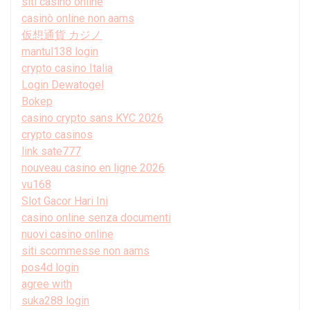
siti casino online
casinò online non aams
仮想通貨 カジノ
mantul138 login
crypto casino Italia
Login Dewatogel
Bokep
casino crypto sans KYC 2026
crypto casinos
link sate777
nouveau casino en ligne 2026
vu168
Slot Gacor Hari Ini
casino online senza documenti
nuovi casino online
siti scommesse non aams
pos4d login
agree with
suka288 login