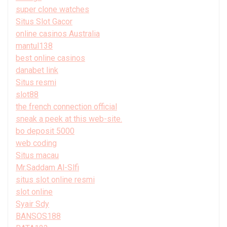
super clone watches
Situs Slot Gacor
online casinos Australia
mantul138
best online casinos
danabet link
Situs resmi
slot88
the french connection official
sneak a peek at this web-site.
bo deposit 5000
web coding
Situs macau
Mr.Saddam Al-Slfi
situs slot online resmi
slot online
Syair Sdy
BANSOS188