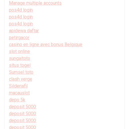
Manage multiple accounts
pos4d login
pos4d login
pos4d login
apidewa daftar
petirgacor
casino en ligne avec bonus Belgique
slot online
sungaitoto
situs togel
Sumsel toto
clash verge
Sildenafil
macauslot
depo 5k
deposit 5000
deposit 5000
deposit 5000
deposit 5000