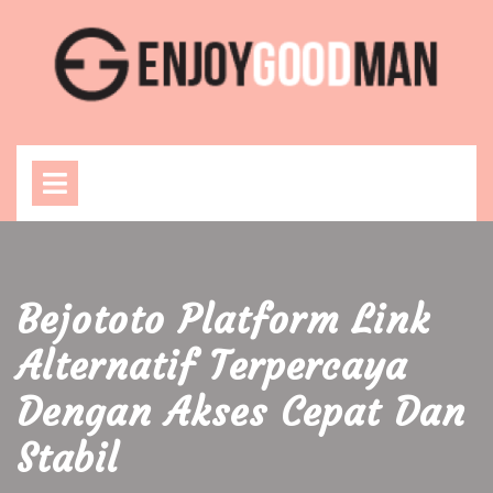
Skip
to
content
Open
Menu
Bejototo Platform Link
Alternatif Terpercaya
Dengan Akses Cepat Dan
Stabil