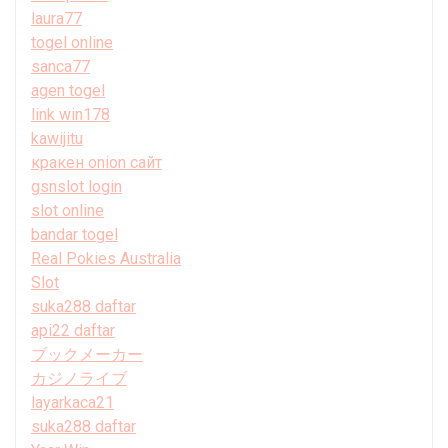
laura77
togel online
sanca77
agen togel
link win178
kawijitu
кракен onion сайт
gsnslot login
slot online
bandar togel
Real Pokies Australia
Slot
suka288 daftar
api22 daftar
ブックメーカー
カジノライブ
layarkaca21
suka288 daftar