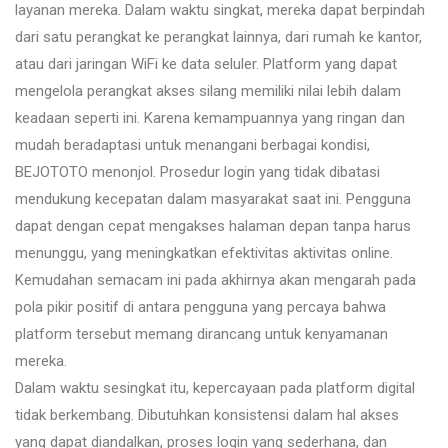
layanan mereka. Dalam waktu singkat, mereka dapat berpindah
dari satu perangkat ke perangkat lainnya, dari rumah ke kantor,
atau dari jaringan WiFi ke data seluler. Platform yang dapat
mengelola perangkat akses silang memiliki nilai lebih dalam
keadaan seperti ini. Karena kemampuannya yang ringan dan
mudah beradaptasi untuk menangani berbagai kondisi,
BEJOTOTO menonjol. Prosedur login yang tidak dibatasi
mendukung kecepatan dalam masyarakat saat ini. Pengguna
dapat dengan cepat mengakses halaman depan tanpa harus
menunggu, yang meningkatkan efektivitas aktivitas online.
Kemudahan semacam ini pada akhirnya akan mengarah pada
pola pikir positif di antara pengguna yang percaya bahwa
platform tersebut memang dirancang untuk kenyamanan
mereka.
Dalam waktu sesingkat itu, kepercayaan pada platform digital
tidak berkembang. Dibutuhkan konsistensi dalam hal akses
yang dapat diandalkan, proses login yang sederhana, dan