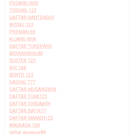
PEDANG WIN
TERONG 123
DAFTAR BANTENG69
WISNU 123
PREMAN 69
KIJANG WIN
DAFTAR TOKEKWIN
BERKAHWIN 88
SUSTER 123
AIR 168
BENTO 123
GASING 777
DAFTAR MUSANGWIN
DAFTAR TUMI123
DAFTAR SINGAWIN
DAFTAR BATIK77
DAFTAR MAMEN123
ANGKASA 168
daftar apigacor88