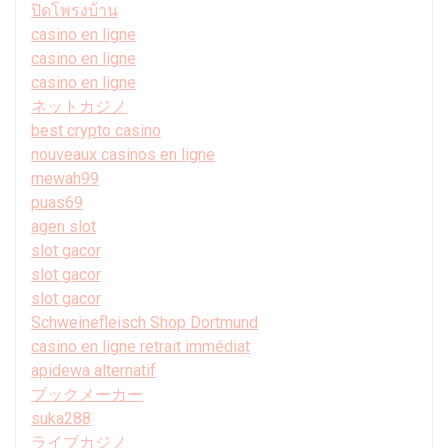
ปิดโพรงบ้าน
casino en ligne
casino en ligne
casino en ligne
ネットカジノ
best crypto casino
nouveaux casinos en ligne
mewah99
puas69
agen slot
slot gacor
slot gacor
slot gacor
Schweinefleisch Shop Dortmund
casino en ligne retrait immédiat
apidewa alternatif
ブックメーカー
suka288
ライブカジノ