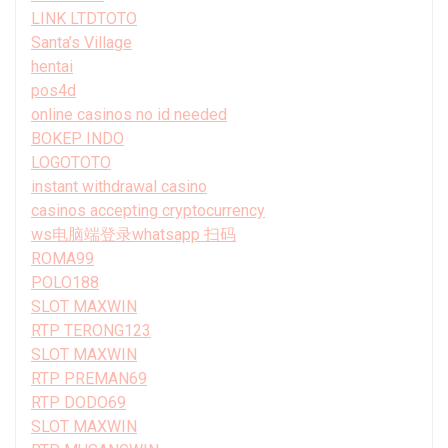
LINK LTDTOTO
Santa’s Village
hentai
pos4d
online casinos no id needed
BOKEP INDO
LOGOTOTO
instant withdrawal casino
casinos accepting cryptocurrency
ws电脑端登录whatsapp 扫码
ROMA99
POLO188
SLOT MAXWIN
RTP TERONG123
SLOT MAXWIN
RTP PREMAN69
RTP DODO69
SLOT MAXWIN