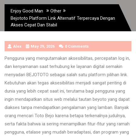
»
»
Enjoy Good Man
Other
Bejototo Platform Link Alternatif Terpercaya Dengan
Akses Cepat Dan Stabil
Alex
May 29, 2026
0 Comments
Pengguna yang mengutamakan aksesibilitas, percepatan log in,
dan kenyamanan saat terhubung ke layanan digital semakin
menyadari BEJOTOTO sebagai salah satu platform pilihan link.
Kebutuhan akan tegas aksesibilitas menjadi sangat penting di
dunia yang lebih cepat saat ini, terutama bagi pengguna yang
ingin mendapatkan situs web melalui tautan beyoto yang dapat
diakses tanpa mendapatkan pengalaman yang lamban. Banyak
orang mencari Toto Bejo karena betapa terkenalnya judulnya,
serta fakta bahwa ia sering menampilkan fitur-fitur yang ramah
pengguna, etalase yang mudah beradaptasi, dan program yang