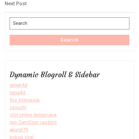
navigation
Next
Next Post
Post
Search
for:
Search
Dynamic Blogroll & Sidebar
gelek4d
nasa4d
fbs indonesia
casushi
slot online terpercaya
non GamStop casinos
akurat79
bokep viral